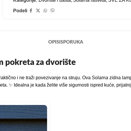
Kategorije:
Dvorište i bašta
,
Solarna rasveta
,
SVE ZA 
Podeli
OPIS
ISPORUKA
m pokreta za dvorište
i praktično i ne traži povezivanje na struju. Ova Solarna zidna l
. ✨ Idealna je kada želite više sigurnosti ispred kuće, prijatni