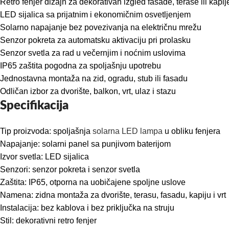
Retro fenjer dizajn za dekorativan izgled fasade, terase ili kapij
LED sijalica sa prijatnim i ekonomičnim osvetljenjem
Solarno napajanje bez povezivanja na električnu mrežu
Senzor pokreta za automatsku aktivaciju pri prolasku
Senzor svetla za rad u večernjim i noćnim uslovima
IP65 zaštita pogodna za spoljašnju upotrebu
Jednostavna montaža na zid, ogradu, stub ili fasadu
Odličan izbor za dvorište, balkon, vrt, ulaz i stazu
Specifikacija
Tip proizvoda: spoljašnja
solarna LED lampa
u obliku fenjera
Napajanje: solarni panel sa punjivom baterijom
Izvor svetla: LED sijalica
Senzori: senzor pokreta i senzor svetla
Zaštita: IP65, otporna na uobičajene spoljne uslove
Namena: zidna montaža za dvorište, terasu, fasadu, kapiju i vrt
Instalacija: bez kablova i bez priključka na struju
Stil: dekorativni retro fenjer