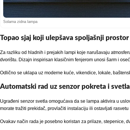
Solarna zidna lampa
Topao sjaj koji ulepšava spoljašnji prostor
Za razliku od hladnih i prejakih lampi koje narušavaju atmosferu,
dvorištu. Dizajn inspirisan klasičnim fenjerom unosi šarm i oseća
Odlično se uklapa uz moderne kuće, vikendice, lokale, baštenske s
Automatski rad uz senzor pokreta i svetla
Ugrađeni senzor svetla omogućava da se lampa aktivira u uslovi
morate tražiti prekidač, provlačiti instalaciju ili ostavljati rasvet
Ovakav način rada je posebno koristan za prilaze, stepenice, dv