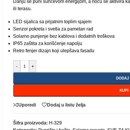
Danju se puni sunčevom energijom, a noću se aktivira kada
ili terasu.
LED sijalica sa prijatnim toplim sjajem
Senzor pokreta i svetla za pametan rad
Solarno punjenje bez kablova i dodatnih troškova
IP65 zaštita za korišćenje napolju
Retro fenjer dizajn koji ulepšava fasadu
-
+
DODAJ
KUPI
Uporedi
Dodaj u listu želja
Šifra proizvoda:
H-329