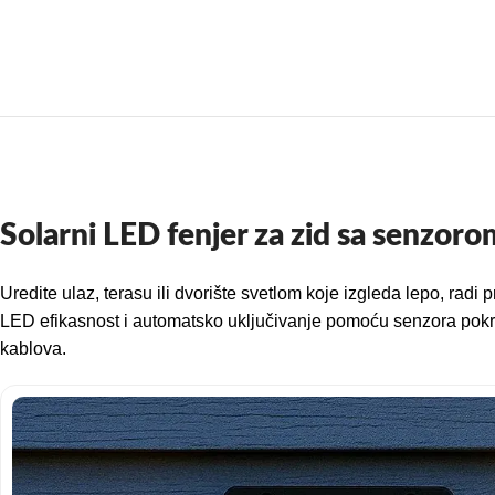
Solarni LED fenjer za zid sa senzoro
Uredite ulaz, terasu ili dvorište svetlom koje izgleda lepo, rad
LED efikasnost i automatsko uključivanje pomoću senzora pokreta
kablova.