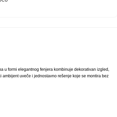
KUĆU
ampa u formi elegantnog fenjera kombinuje dekorativan izgled,
ji ambijent uveče i jednostavno rešenje koje se montira bez