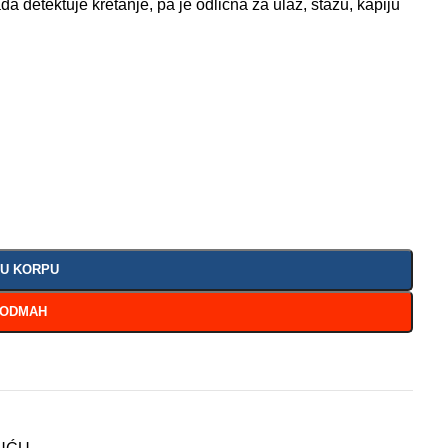
 detektuje kretanje, pa je odlična za ulaz, stazu, kapiju
 U KORPU
 ODMAH