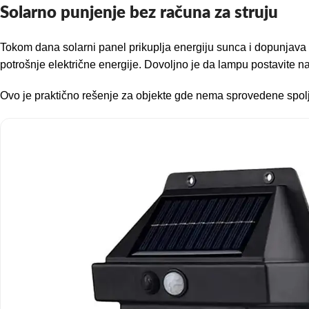
Solarno punjenje bez računa za struju
Tokom dana solarni panel prikuplja energiju sunca i dopunjava u
potrošnje električne energije. Dovoljno je da lampu postavite n
Ovo je praktično rešenje za objekte gde nema sprovedene spoljne r