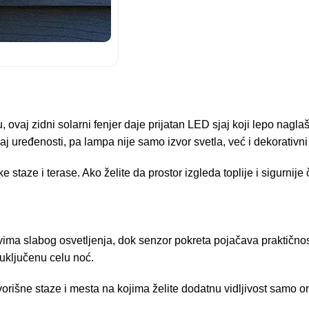
 ovaj zidni solarni fenjer daje prijatan LED sjaj koji lepo nagla
j uređenosti, pa lampa nije samo izvor svetla, već i dekorativni 
taze i terase. Ako želite da prostor izgleda toplije i sigurnije 
ma slabog osvetljenja, dok senzor pokreta pojačava praktičnost 
u uključenu celu noć.
orišne staze i mesta na kojima želite dodatnu vidljivost samo o