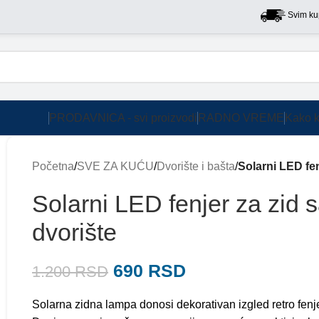
Svim kupcima na
PRODAVNICA - svi proizvodi
RADNO VREME
Kako k
Početna
/
SVE ZA KUĆU
/
Dvorište i bašta
/
Solarni LED fe
Solarni LED fenjer za zid
dvorište
690
RSD
1.200
RSD
Solarna zidna lampa donosi dekorativan izgled retro fenje