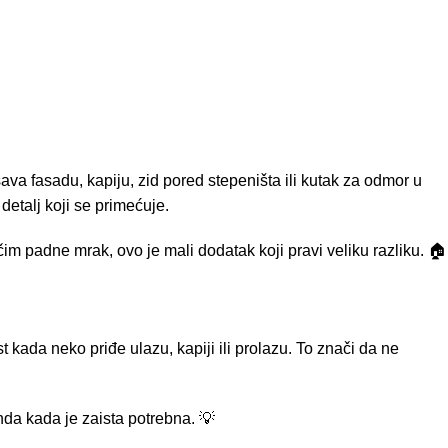
šava fasadu, kapiju, zid pored stepeništa ili kutak za odmor u
detalj koji se primećuje.
čim padne mrak, ovo je mali dodatak koji pravi veliku razliku. 🏠
kada neko priđe ulazu, kapiji ili prolazu. To znači da ne
nda kada je zaista potrebna. 💡