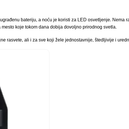
građenu bateriju, a noću je koristi za LED osvetljenje. Nema ra
a mesto koje tokom dana dobija dovoljno prirodnog svetla.
asvete, ali i za sve koji žele jednostavnije, štedljivije i uredn