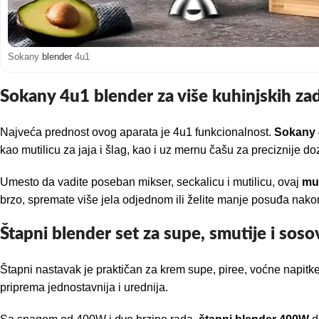
Sokany
blender
4u1
Sokany 4u1 blender za više kuhinjskih za
Najveća prednost ovog aparata je 4u1 funkcionalnost.
Sokany 
kao mutilicu za jaja i šlag, kao i uz mernu čašu za preciznije do
Umesto da vadite poseban mikser, seckalicu i mutilicu, ovaj
mul
brzo, spremate više jela odjednom ili želite manje posuđa nako
Štapni blender set za supe, smutije i soso
Štapni nastavak je praktičan za krem supe, piree, voćne napitke
priprema jednostavnija i urednija.