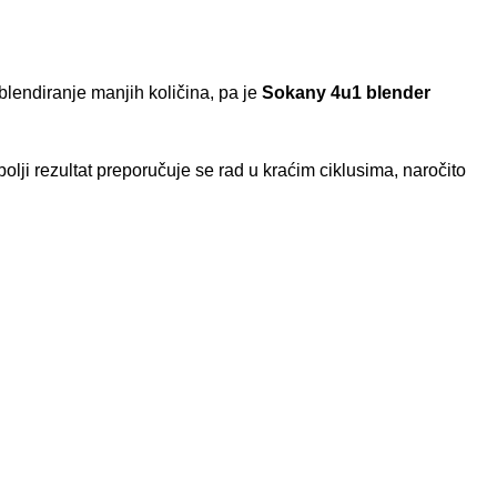
blendiranje manjih količina, pa je
Sokany 4u1 blender
lji rezultat preporučuje se rad u kraćim ciklusima, naročito