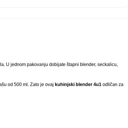
la. U jednom pakovanju dobijate štapni blender, seckalicu,
ašu od 500 ml. Zato je ovaj
kuhinjski blender 4u1
odličan za