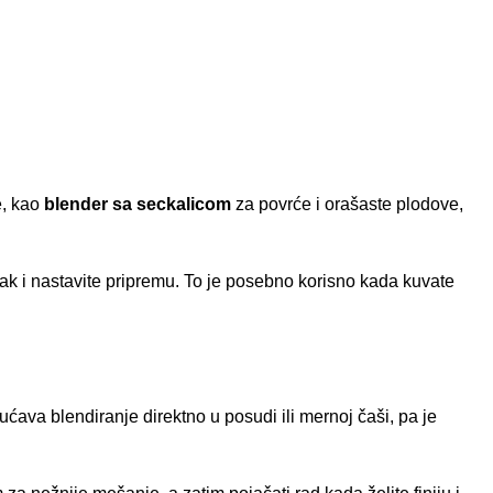
e, kao
blender sa seckalicom
za povrće i orašaste plodove,
i nastavite pripremu. To je posebno korisno kada kuvate
ava blendiranje direktno u posudi ili mernoj čaši, pa je