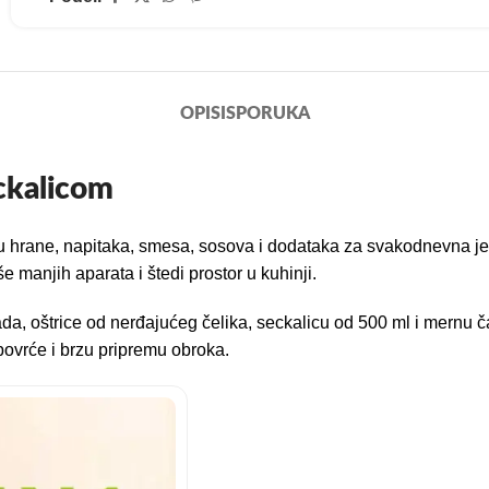
OPIS
ISPORUKA
ckalicom
mu hrane, napitaka, smesa, sosova i dodataka za svakodnevna je
 manjih aparata i štedi prostor u kuhinji.
, oštrice od nerđajućeg čelika, seckalicu od 500 ml i mernu č
 povrće i brzu pripremu obroka.