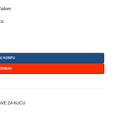
 čašom
ca
 U KORPU
 ODMAH
SVE ZA KUĆU