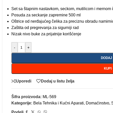
Set sa štapnim nastavkom, seckom, mutilicom i mernom
Posuda za seckanje zapremine 500 ml
Oštrice od nerđajućeg čelika za preciznu obradu namirni
Zaštita od pregrevanja za sigurniji rad
Nizak nivo buke za prijatnije korišćenje
-
+
DODAJ
KUPI
Uporedi
Dodaj u listu želja
Šifra proizvoda:
ML-569
Kategorije:
Bela Tehnika i Kućni Aparati
,
Domaćinstvo
,
Podeli