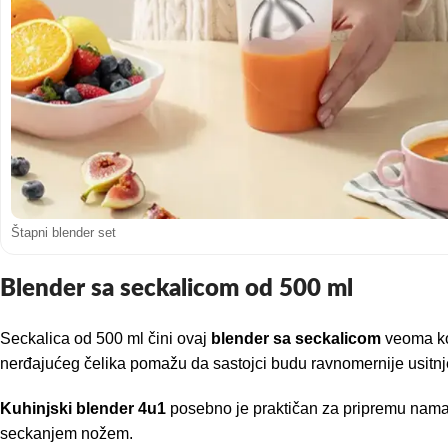
Štapni blender set
Blender sa seckalicom od 500 ml
Seckalica od 500 ml čini ovaj
blender sa seckalicom
veoma kor
nerđajućeg čelika pomažu da sastojci budu ravnomernije usitnj
Kuhinjski blender 4u1
posebno je praktičan za pripremu namaza
seckanjem nožem.