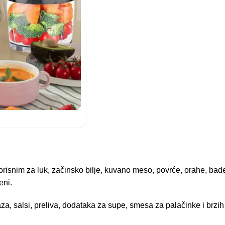
isnim za luk, začinsko bilje, kuvano meso, povrće, orahe, bad
eni.
, salsi, preliva, dodataka za supe, smesa za palačinke i brzih