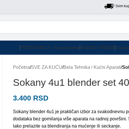
Svim kupcima na 
PRODAVNICA - svi proizvodi
RADNO VREME
Kako k
Početna
/
SVE ZA KUĆU
/
Bela Tehnika i Kućni Aparati
/
So
Sokany 4u1 blender set 4
3.400
RSD
Sokany blender 4u1 je praktičan izbor za svakodnevnu pr
dodataka bez gomilanja više aparata na radnoj površini.
lako prelazite sa blendiranja na mućenje ili seckanje.