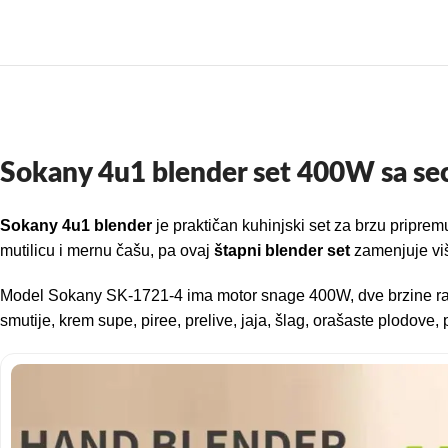
Sokany 4u1 blender set 400W sa se
Sokany 4u1 blender
je praktičan kuhinjski set za brzu pripre
mutilicu i mernu čašu, pa ovaj
štapni blender set
zamenjuje više
Model Sokany SK-1721-4 ima motor snage 400W, dve brzine rada
smutije, krem supe, piree, prelive, jaja, šlag, orašaste plodove,