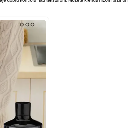
aje dobru kontrolu nad teksturom. Možete krenuti nižom brzinom z