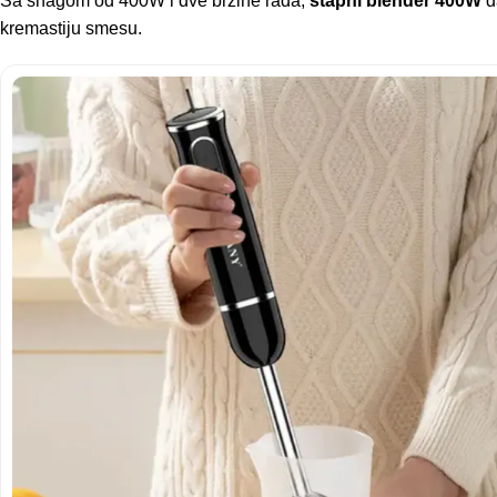
Sa snagom od 400W i dve brzine rada,
štapni blender 400W
d
kremastiju smesu.