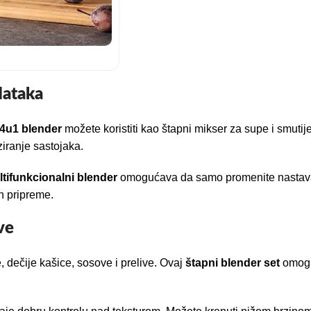
dataka
4u1 blender
možete koristiti kao štapni mikser za supe i smutij
ziranje sastojaka.
tifunkcionalni blender
omogućava da samo promenite nastavak 
n pripreme.
ve
, dečije kašice, sosove i prelive. Ovaj
štapni blender set
omoguć