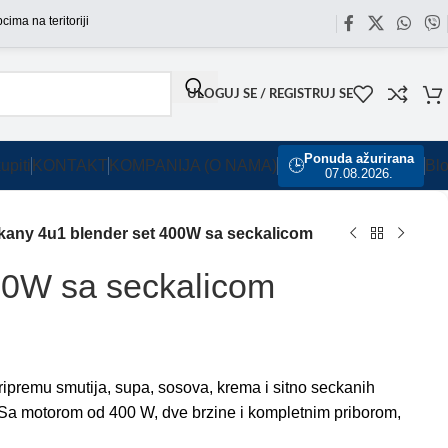
teritoriji Srbije omogućili smo besplatnu dostavu za sve porudžbine sa našeg sajta
ULOGUJ SE / REGISTRUJ SE
Ponuda ažurirana
upiti
KONTAKT
KOMPANIJA (O NAMA)
🕒
Bl
07.08.2026.
kany 4u1 blender set 400W sa seckalicom
00W sa seckalicom
ipremu smutija, supa, sosova, krema i sitno seckanih
 Sa motorom od 400 W, dve brzine i kompletnim priborom,