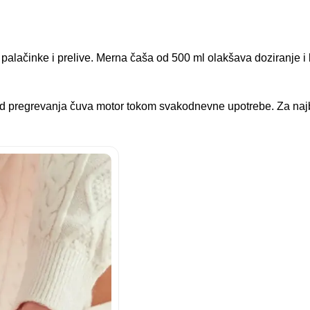
 palačinke i prelive. Merna čaša od 500 ml olakšava doziranje i 
 od pregrevanja čuva motor tokom svakodnevne upotrebe. Za najbo