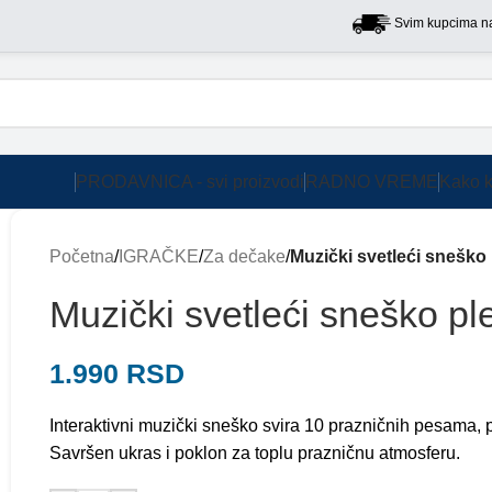
Svim kupcima na terito
PRODAVNICA - svi proizvodi
RADNO VREME
Kako k
Početna
/
IGRAČKE
/
Za dečake
/
Muzički svetleći sneško p
Muzički svetleći sneško ple
1.990
RSD
Interaktivni muzički sneško svira 10 prazničnih pesama, p
Savršen ukras i poklon za toplu prazničnu atmosferu.