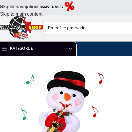
Skip to navigation
ARUČITE TELEFONOM
066/513-38-37
Skip to main content
KATEGORIJE