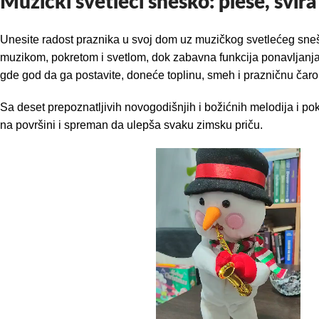
Muzički svetleći sneško: pleše, svira 
Unesite radost praznika u svoj dom uz muzičkog svetlećeg sneška
muzikom, pokretom i svetlom, dok zabavna funkcija ponavljanja 
gde god da ga postavite, doneće toplinu, smeh i prazničnu čarol
Sa deset prepoznatljivih novogodišnjih i božićnih melodija i p
na površini i spreman da ulepša svaku zimsku priču.