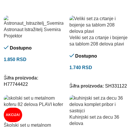
Astronaut Istražitelj Svemira
Projektor
Veliki set za crtanje i bojenje
sa tablom 208 delova plavi
Dostupno
Dostupno
1.850
RSD
1.740
RSD
DODAJ U KORPU
DODAJ U KORPU
Šifra proizvoda:
H77744422
Šifra proizvoda:
SH331122
AKCIJA!
Kuhinjski set za decu 36
delova
Školski set u metalnom