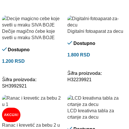
Dečije magično ćebe koje
Digitalni fotoaparat za decu
svetli u mraku SIVA BOJE
Dostupno
Dostupno
1.800
RSD
1.200
RSD
ODABERITE OPCIJE
DODAJ U KORPU
Šifra proizvoda:
Šifra proizvoda:
H32239921
SH3992921
LCD kreativna tabla za
AKCIJA!
crtanje za decu
Ranac i krevetić za bebu 2 u