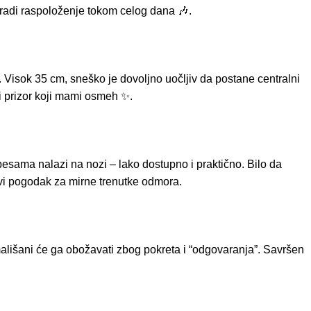
 gradi raspoloženje tokom celog dana 🎶.
t. Visok 35 cm, sneško je dovoljno uočljiv da postane centralni
ći prizor koji mami osmeh ✨.
sama nalazi na nozi – lako dostupno i praktično. Bilo da
ravi pogodak za mirne trenutke odmora.
 mališani će ga obožavati zbog pokreta i “odgovaranja”. Savršen