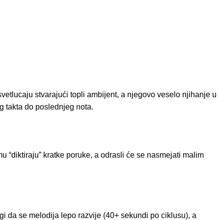
vetlucaju stvarajući topli ambijent, a njegovo veselo njihanje u
g takta do poslednjeg nota.
 “diktiraju” kratke poruke, a odrasli će se nasmejati malim
i da se melodija lepo razvije (40+ sekundi po ciklusu), a