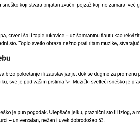
ći sneško koji stvara prijatan zvučni pejzaž koji ne zamara, već
pa, crveni šal i tople rukavice – uz šarmantnu flautu kao rekvizi
adni sto. Toplo svetlo obraza nežno prati ritam muzike, stvaraju
ebu
brzo pokretanje ili zaustavljanje, dok se dugme za promenu pe
ziku, sve je pod vašim prstima 💡. Muzički svetleći sneško je p
neško je pun pogodak. Ulepšaće jelku, praznični sto ili izlog, a
žurci – univerzalan, nežan i uvek dobrodošao 🎁.