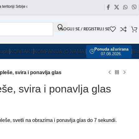
riji Srbije omogućili smo besplatnu dostavu za sve porudžbine sa našeg sajta u vr
ULOGUJ SE / REGISTRUJ SE
Ponuda ažurirana
upiti
KONTAKT
KOMPANIJA (O NAMA)
🕒
Bl
07.08.2026.
leše, svira i ponavlja glas
še, svira i ponavlja glas
leše, svetli na obrazima i ponavlja glas do 7 sekundi.