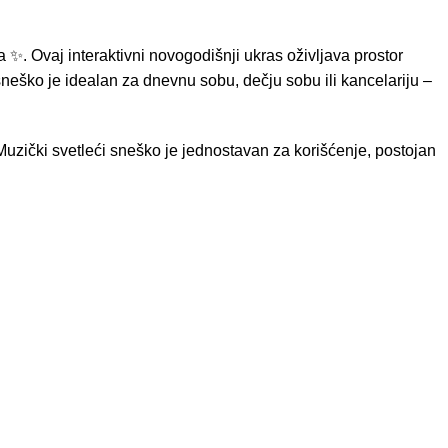
 ✨. Ovaj interaktivni novogodišnji ukras oživljava prostor
neško je idealan za dnevnu sobu, dečju sobu ili kancelariju –
Muzički svetleći sneško je jednostavan za korišćenje, postojan