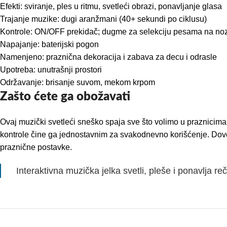
Efekti: sviranje, ples u ritmu, svetleći obrazi, ponavljanje glasa
Trajanje muzike: dugi aranžmani (40+ sekundi po ciklusu)
Kontrole: ON/OFF prekidač; dugme za selekciju pesama na noz
Napajanje: baterijski pogon
Namenjeno: praznična dekoracija i zabava za decu i odrasle
Upotreba: unutrašnji prostori
Održavanje: brisanje suvom, mekom krpom
Zašto ćete ga obožavati
Ovaj muzički svetleći sneško spaja sve što volimo u praznicima 
kontrole čine ga jednostavnim za svakodnevno korišćenje. Dovolj
praznične postavke.
Interaktivna muzička jelka svetli, pleše i ponavlja reč