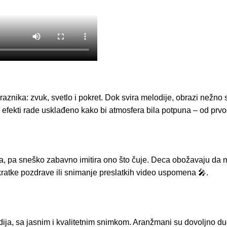
aznika: zvuk, svetlo i pokret. Dok svira melodije, obrazi nežno s
efekti rade usklađeno kako bi atmosfera bila potpuna – od prvo
a, pa sneško zabavno imitira ono što čuje. Deca obožavaju da mu
ratke pozdrave ili snimanje preslatkih video uspomena 🎤.
ija, sa jasnim i kvalitetnim snimkom. Aranžmani su dovoljno dug