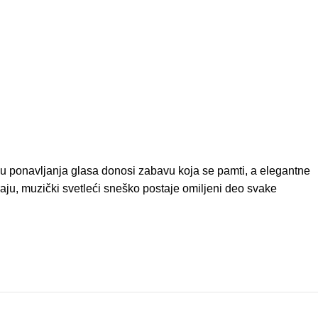
iju ponavljanja glasa donosi zabavu koja se pamti, a elegantne
raju, muzički svetleći sneško postaje omiljeni deo svake