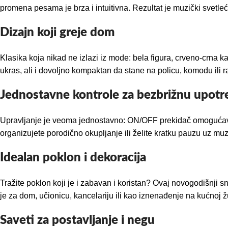
promena pesama je brza i intuitivna. Rezultat je muzički svetle
Dizajn koji greje dom
Klasika koja nikad ne izlazi iz mode: bela figura, crveno-crna ka
ukras, ali i dovoljno kompaktan da stane na policu, komodu ili r
Jednostavne kontrole za bezbrižnu upotr
Upravljanje je veoma jednostavno: ON/OFF prekidač omogućava 
organizujete porodično okupljanje ili želite kratku pauzu uz mu
Idealan poklon i dekoracija
Tražite poklon koji je i zabavan i koristan? Ovaj novogodišnji s
je za dom, učionicu, kancelariju ili kao iznenađenje na kućnoj 
Saveti za postavljanje i negu