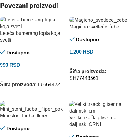
Povezani proizvodi
Magično svetleće ćebe
Leteća bumerang lopta koja
Dostupno
svetli
1.200
RSD
Dostupno
DODAJ U KORPU
990
RSD
Šifra proizvoda:
DODAJ U KORPU
SH77443561
Šifra proizvoda:
L6664422
Mini stoni fudbal fliper
Veliki trkački gliser na
daljinski CRNI
Dostupno