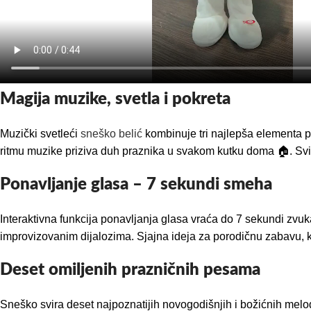
Magija muzike, svetla i pokreta
Muzički svetleći
sneško belić
kombinuje tri najlepša elementa pr
ritmu muzike priziva duh praznika u svakom kutku doma 🏠. Svi 
Ponavljanje glasa – 7 sekundi smeha
Interaktivna funkcija ponavljanja glasa vraća do 7 sekundi zvuk
improvizovanim dijalozima. Sjajna ideja za porodičnu zabavu, k
Deset omiljenih prazničnih pesama
Sneško svira deset najpoznatijih novogodišnjih i božićnih melod