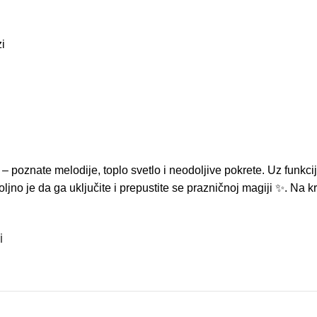
i
– poznate melodije, toplo svetlo i neodoljive pokrete. Uz funkc
no je da ga uključite i prepustite se prazničnoj magiji ✨. Na k
i