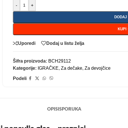
-
+
DODAJ
KUPI
Uporedi
Dodaj u listu želja
Šifra proizvoda:
BCH29112
Kategorije:
IGRAČKE
,
Za dečake
,
Za devojčice
Podeli
OPIS
ISPORUKA