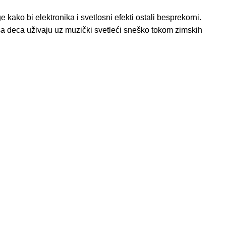
e kako bi elektronika i svetlosni efekti ostali besprekorni.
 deca uživaju uz muzički svetleći sneško tokom zimskih