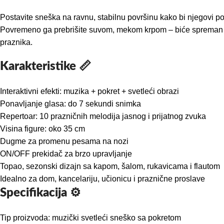
Postavite sneška na ravnu, stabilnu površinu kako bi njegovi pokre
Povremeno ga prebrišite suvom, mekom krpom – biće spreman d
praznika.
Karakteristike 📏
Interaktivni efekti: muzika + pokret + svetleći obrazi
Ponavljanje glasa: do 7 sekundi snimka
Repertoar: 10 prazničnih melodija jasnog i prijatnog zvuka
Visina figure: oko 35 cm
Dugme za promenu pesama na nozi
ON/OFF prekidač za brzo upravljanje
Topao, sezonski dizajn sa kapom, šalom, rukavicama i flautom
Idealno za dom, kancelariju, učionicu i praznične proslave
Specifikacija ⚙️
Tip proizvoda: muzički svetleći sneško sa pokretom