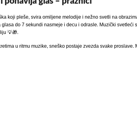
i ponavlja glas – praznici
 koji pleše, svira omiljene melodije i nežno svetli na obrazima
glasa do 7 sekundi nasmeje i decu i odrasle. Muzički svetleći s
iju 💡🎁.
okretima u ritmu muzike, sneško postaje zvezda svake proslave. 