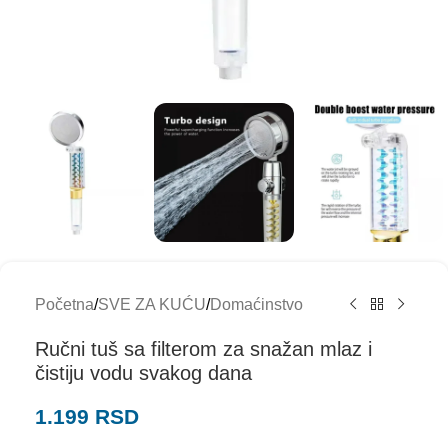
Početna
/
SVE ZA KUĆU
/
Domaćinstvo
Ručni tuš sa filterom za snažan mlaz i
čistiju vodu svakog dana
1.199
RSD