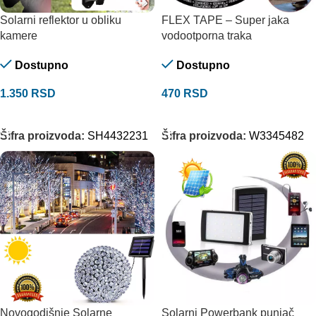
Solarni reflektor u obliku
FLEX TAPE – Super jaka
kamere
vodootporna traka
Dostupno
Dostupno
1.350
RSD
470
RSD
DODAJ U KORPU
DODAJ U KORPU
Šifra proizvoda:
SH4432231
Šifra proizvoda:
W3345482
Novogodišnje Solarne
Solarni Powerbank punjač