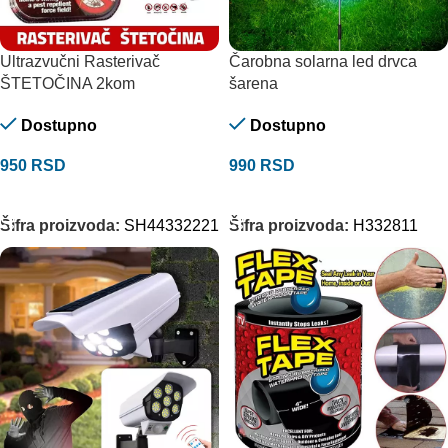
Ultrazvučni Rasterivač
Čarobna solarna led drvca
ŠTETOČINA 2kom
šarena
Dostupno
Dostupno
950
RSD
990
RSD
DODAJ U KORPU
DODAJ U KORPU
Šifra proizvoda:
SH44332221
Šifra proizvoda:
H332811