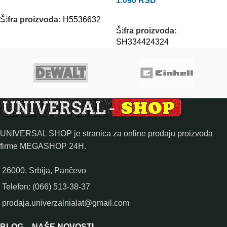
1.090
RSD
DODAJ U KORPU
DODAJ U KORPU
Šifra proizvoda:
H5536632
Šifra proizvoda:
SH334424324
UNIVERSAL SHOP je stranica za online prodaju proizvoda
firme MEGASHOP 24H.
26000, Srbija, Pančevo
Telefon: (066) 513-38-37
prodaja.univerzalnialat@gmail.com
BLOG – NAŠE NOVOSTI