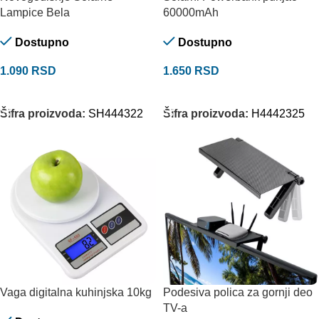
Lampice Bela
60000mAh
Dostupno
Dostupno
1.090
RSD
1.650
RSD
DODAJ U KORPU
DODAJ U KORPU
Šifra proizvoda:
SH444322
Šifra proizvoda:
H4442325
Vaga digitalna kuhinjska 10kg
Podesiva polica za gornji deo
TV-a