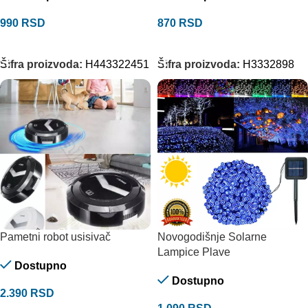
990
RSD
870
RSD
DODAJ U KORPU
DODAJ U KORPU
Šifra proizvoda:
H443322451
Šifra proizvoda:
H3332898
Pametni robot usisivač
Novogodišnje Solarne
Lampice Plave
Dostupno
Dostupno
2.390
RSD