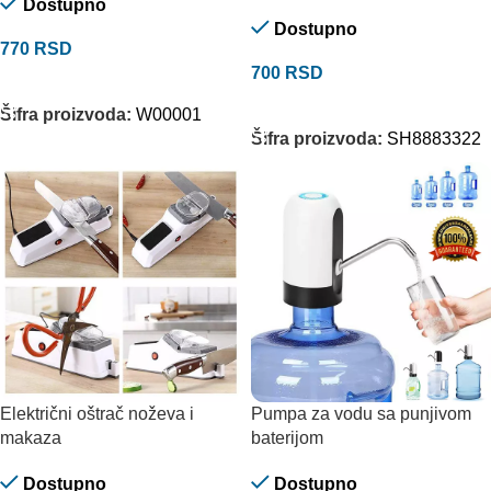
Dostupno
Dostupno
770
RSD
700
RSD
DODAJ U KORPU
DODAJ U KORPU
Šifra proizvoda:
W00001
Šifra proizvoda:
SH8883322
Električni oštrač noževa i
Pumpa za vodu sa punjivom
makaza
baterijom
Dostupno
Dostupno