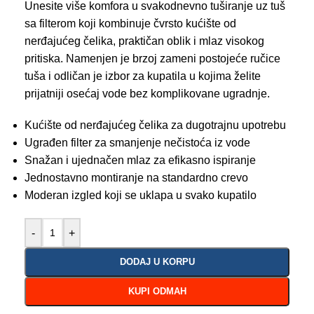
Unesite više komfora u svakodnevno tuširanje uz tuš
sa filterom koji kombinuje čvrsto kućište od
nerđajućeg čelika, praktičan oblik i mlaz visokog
pritiska. Namenjen je brzoj zameni postojeće ručice
tuša i odličan je izbor za kupatila u kojima želite
prijatniji osećaj vode bez komplikovane ugradnje.
Kućište od nerđajućeg čelika za dugotrajnu upotrebu
Ugrađen filter za smanjenje nečistoća iz vode
Snažan i ujednačen mlaz za efikasno ispiranje
Jednostavno montiranje na standardno crevo
Moderan izgled koji se uklapa u svako kupatilo
-
+
DODAJ U KORPU
KUPI ODMAH