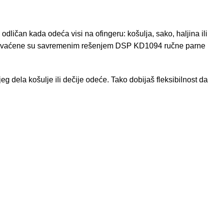
 odličan kada odeća visi na ofingeru: košulja, sako, haljina ili
e obuhvaćene su savremenim rešenjem DSP KD1094 ručne parne
 dela košulje ili dečije odeće. Tako dobijaš fleksibilnost da