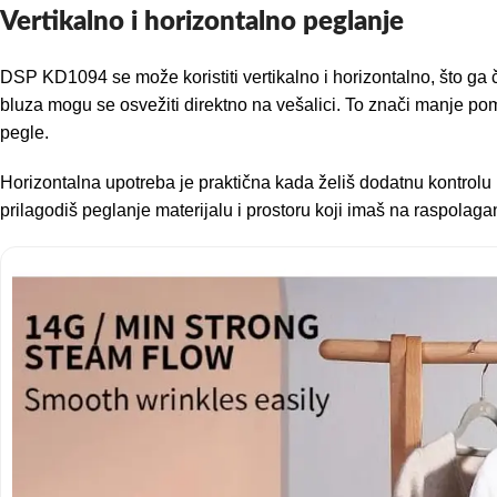
Vertikalno i horizontalno peglanje
DSP KD1094 se može koristiti vertikalno i horizontalno, što ga čin
bluza mogu se osvežiti direktno na vešalici. To znači manje 
pegle.
Horizontalna upotreba je praktična kada želiš dodatnu kontrolu 
prilagodiš peglanje materijalu i prostoru koji imaš na raspolaga