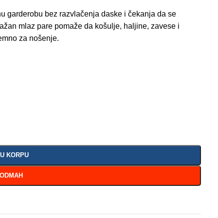
u garderobu bez razvlačenja daske i čekanja da se
nažan mlaz pare pomaže da košulje, haljine, zavese i
premno za nošenje.
 U KORPU
 ODMAH