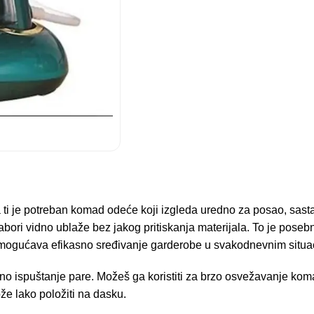
je potreban komad odeće koji izgleda uredno za posao, sastanak
abori vidno ublaže bez jakog pritiskanja materijala. To je poseb
ogućava efikasno sređivanje garderobe u svakodnevnim situa
sno ispuštanje pare. Možeš ga koristiti za brzo osvežavanje koma
ože lako položiti na dasku.