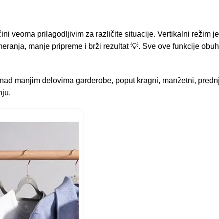
i veoma prilagodljivim za različite situacije. Vertikalni režim je
pomeranja, manje pripreme i brži rezultat 💡. Sve ove funkcij
nad manjim delovima garderobe, poput kragni, manžetni, prednjeg
nju.