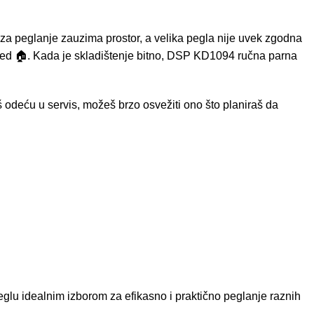
 za peglanje zauzima prostor, a velika pegla nije uvek zgodna
 u red 🏠. Kada je skladištenje bitno, DSP KD1094 ručna parna
š odeću u servis, možeš brzo osvežiti ono što planiraš da
eglu idealnim izborom za efikasno i praktično peglanje raznih