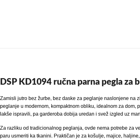
DSP KD1094 ručna parna pegla za b
Zamisli jutro bez žurbe, bez daske za peglanje naslonjene na 
peglanje u modernom, kompaktnom obliku, idealnom za dom, puto
lakše ispravili, pa garderoba dobija uredan i svež izgled uz
Za razliku od tradicionalnog peglanja, ovde nema potrebe za v
paru usmeriti ka tkanini. Praktičan je za košulje, majice, haljine