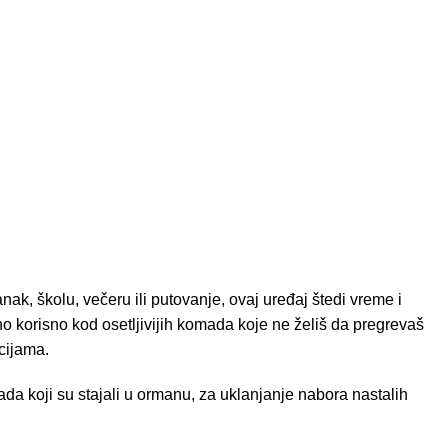
, školu, večeru ili putovanje, ovaj uređaj štedi vreme i
no korisno kod osetljivijih komada koje ne želiš da pregrevaš
cijama.
da koji su stajali u ormanu, za uklanjanje nabora nastalih