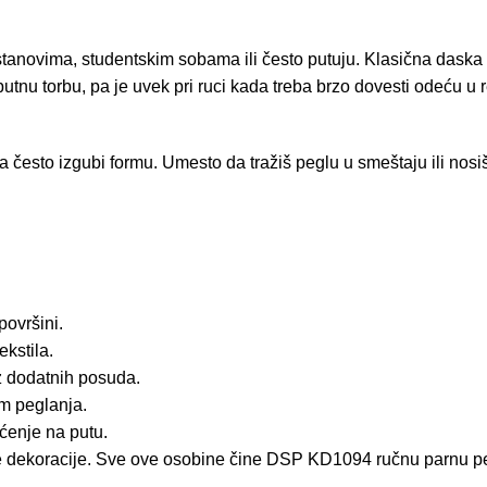
stanovima, studentskim sobama ili često putuju. Klasična daska
i putnu torbu, pa je uvek pri ruci kada treba brzo dovesti odeću
a često izgubi formu. Umesto da tražiš peglu u smeštaju ili nosi
površini.
ekstila.
 dodatnih posuda.
m peglanja.
ćenje na putu.
tilne dekoracije. Sve ove osobine čine DSP KD1094 ručnu parnu p