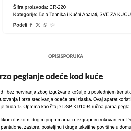
Šifra proizvoda:
CR-220
Kategorije:
Bela Tehnika i Kućni Aparati
,
SVE ZA KUĆU
Podeli
OPIS
ISPORUKA
rzo peglanje odeće kod kuće
zid i bez nerviranja zbog izgužvane košulje u poslednjem tren
vanja i brza sređivanja odeće pre izlaska. Ovaj aparat koristi
 manje truda ✨. Oprema kao što je DSP KD1094 ručna parna pegl
elikom daskom, dugim pripremama i nezgrapnim rukovanjem. Dovo
, pantalone, zastore, posteljinu i druge tekstilne površine u domu