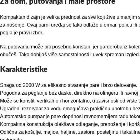
Za dom, putovanja i male prostore
Kompaktan dizajn je velika prednost za sve koji žive u manjim 
za nošenje. Ovaj parni uređaj se lako odlaže u ormar, policu il
pegla je pravi izbor.
Na putovanju može biti posebno koristan, jer garderoba iz kofer
obučeš. Tako dobijaš više samostalnosti i uvek spreman izgled.
Karakteristike
Snaga od 2000 W za efikasno stvaranje pare i brzo delovanje.
Pogodna za peglanje bez daske, direktno na ofingeru ili ravnoj 
Može se koristiti vertikalno i horizontalno, u zavisnosti od vrste t
Ugrađeni rezervoar za vodu omogućava praktičnu upotrebu bez
Automatsko pumpanje pare doprinosi ravnomernijem radu toko
Kompaktna konstrukcija olakšava odlaganje, prenošenje i koriš
Odlična za košulje, majice, haljine, zastore, posteljinu i teks
materijala.