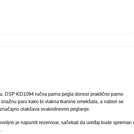
utku. DSP KD1094 ručna parna pegla donosi praktično parno
 snažnu paru kako bi vlakna tkanine omekšala, a nabori se
a značajno olakšava svakodnevno peglanje.
ljno je napuniti rezervoar, sačekati da uređaj bude spreman i
.