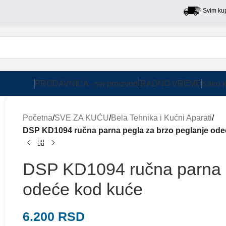
Svim kupcima n
PRODAVNICA - svi proizvodi
RADNO VREME
Kako k
Početna
/
SVE ZA KUĆU
/
Bela Tehnika i Kućni Aparati
/
DSP KD1094 ručna parna pegla za brzo peglanje ode
DSP KD1094 ručna parna p
odeće kod kuće
6.200
RSD