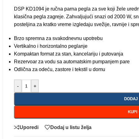
DSP KD1094 je ručna parna pegla za sve koji žele uredn
klasična pegla zagreje. Zahvaljujući snazi od 2000 W, s
posteljina za kratko vreme izgledaju svežije, ravnije i s
Brzo spremna za svakodnevnu upotrebu
Vertikalno i horizontalno peglanje
Kompaktan format za stan, kancelariju i putovanja
Rezervoar za vodu sa automatskim pumpanjem pare
Odlična za odeću, zastore i tekstil u domu
-
+
DODAJ
KUPI
Uporedi
Dodaj u listu želja