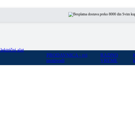
Svim kupcima na
lektrični alat
PRODAVNICA - svi
RADNO
proizvodi
VREME
k