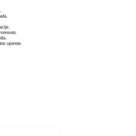
.
ada.
acije.
tvorenom.
ilu.
tne opreme.