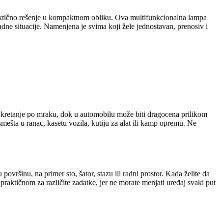
praktično rešenje u kompaktnom obliku. Ova multifunkcionalna lampa
adne situacije. Namenjena je svima koji žele jednostavan, prenosiv i
a kretanje po mraku, dok u automobilu može biti dragocena prilikom
mešta u ranac, kasetu vozila, kutiju za alat ili kamp opremu. Ne
vršinu, na primer sto, šator, stazu ili radni prostor. Kada želite da
raktičnom za različite zadatke, jer ne morate menjati uređaj svaki put