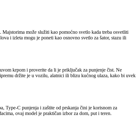
a. Majstorima može služiti kao pomoćno svetlo kada treba osvetliti
va i izleta mogu je poneti kao osnovno svetlo za šator, stazu ili
vom krpom i proverite da li je priključak za punjenje čist. Ne
premu držite je u vozilu, alatnici ili blizu kućnog ulaza, kako bi uvek
, Type-C punjenja i zaštite od prskanja čini je korisnom za
acima, ovaj model je praktičan izbor za dom, put i teren.