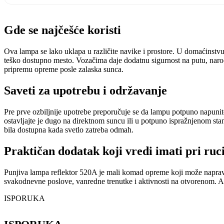
Gde se najčešće koristi
Ova lampa se lako uklapa u različite navike i prostore. U domaćinstvu
teško dostupno mesto. Vozačima daje dodatnu sigurnost na putu, naročit
pripremu opreme posle zalaska sunca.
Saveti za upotrebu i održavanje
Pre prve ozbiljnije upotrebe preporučuje se da lampu potpuno napunite
ostavljajte je dugo na direktnom suncu ili u potpuno ispražnjenom stanj
bila dostupna kada svetlo zatreba odmah.
Praktičan dodatak koji vredi imati pri ruc
Punjiva lampa reflektor 520A je mali komad opreme koji može napravit
svakodnevne poslove, vanredne trenutke i aktivnosti na otvorenom. Ako
ISPORUKA