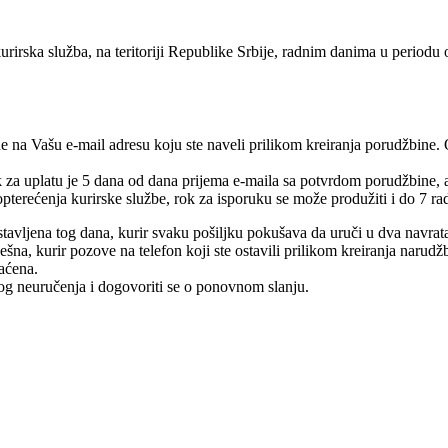
urirska služba, na teritoriji Republike Srbije, radnim danima u periodu
e na Vašu e-mail adresu koju ste naveli prilikom kreiranja porudžbine.
rok za uplatu je 5 dana od dana prijema e-maila sa potvrdom porudžbine,
pterećenja kurirske službe, rok za isporuku se može produžiti i do 7 ra
tavljena tog dana, kurir svaku pošiljku pokušava da uruči u dva navrat
na, kurir pozove na telefon koji ste ostavili prilikom kreiranja narudž
raćena.
log neuručenja i dogovoriti se o ponovnom slanju.