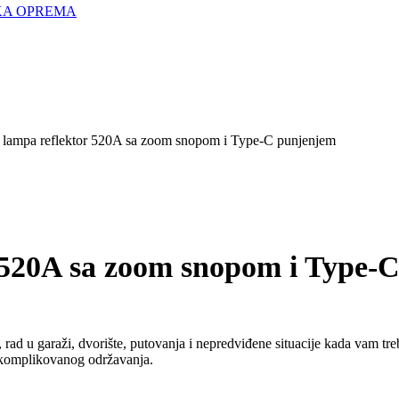
KA OPREMA
lampa reflektor 520A sa zoom snopom i Type-C punjenjem
 520A sa zoom snopom i Type-
d u garaži, dvorište, putovanja i nepredviđene situacije kada vam treb
 komplikovanog održavanja.