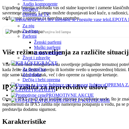
Audio komponente
Ugrađena baterija oslobađa vas od stalne kupovine i zamene klasičnih b
Dronovi
savremene uređaje. Lampu možete dopunjavati kod kuće, u radionici, 
Oprema za TV
održavanje i spremna za narednu upotrebu.
LEPOTA 
Za nju
Za njega
Punjiva led lampa
Parfemi
Ženski parfemi
Muški parfemi
Više režima osvetljenja za različite situaci
Unisex parfemi
Život i zdravlje
IGRAČKE
Više načina rada omogućava da osvetljenje prilagodite trenutnoj potrebi
Za devojčice
kada želite da štedite bateriju ili koristite svetlo u neposrednoj bliz
Za dečake
nije samo kućni dodatak, već i deo opreme za sigurnije kretanje.
Dečija i bebi oprema
OPREMA Z
IPX5 zaštita za nepredvidive uslove
GEDŽETI
PROMOTIVNE AKCIJE
Oznaka IPX5 znači da je kućište otporno na prskanje vode, što je znača
OSTALE KATEGORIJE
napomenuti da IPX5 zaštita nije namenjena potapanju u vodu, pa se pr
predstavlja dodatnu sigurnost.
Karakteristike