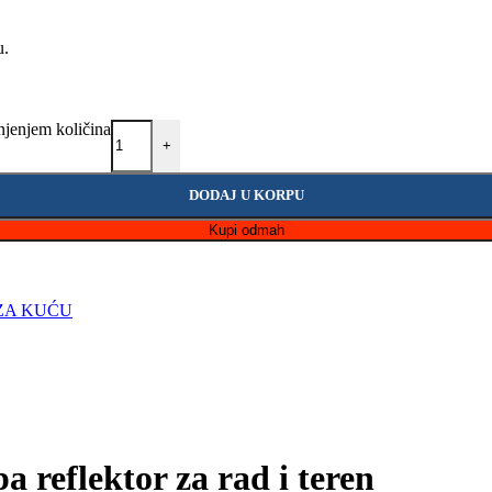
u.
jenjem količina
+
DODAJ U KORPU
Kupi odmah
ZA KUĆU
 reflektor za rad i teren