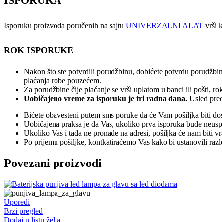
ISPORUKA
Isporuku proizvoda poručenih na sajtu
UNIVERZALNI ALAT
vrši k
ROK ISPORUKE
Nakon što ste potvrdili porudžbinu, dobićete potvrdu porudžbin
plaćanja robe pouzećem.
Za porudžbine čije plaćanje se vrši uplatom u banci ili pošti, 
Uobičajeno vreme za isporuku je tri radna dana.
Usled preo
Bićete obavesteni putem sms poruke da će Vam pošiljka biti dos
Uobičajena praksa je da Vas, ukoliko prva isporuka bude neuspeš
Ukoliko Vas i tada ne pronađe na adresi, pošiljka će nam biti v
Po prijemu pošiljke, kontkatiraćemo Vas kako bi ustanovili raz
Povezani proizvodi
Uporedi
Brzi pregled
Dodaj u listu želja