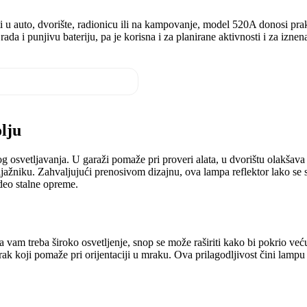
eti u auto, dvorište, radionicu ili na kampovanje, model 520A donosi 
a i punjivu bateriju, pa je korisna i za planirane aktivnosti i za iznen
lju
 osvetljavanja. U garaži pomaže pri proveri alata, u dvorištu olakšav
ljažniku. Zahvaljujući prenosivom dizajnu, ova lampa reflektor lako se s
deo stalne opreme.
am treba široko osvetljenje, snop se može raširiti kako bi pokrio veću po
k koji pomaže pri orijentaciji u mraku. Ova prilagodljivost čini lampu p