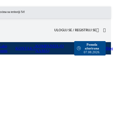
 teritoriji Srbije omogućili smo besplatnu dostavu za sve porudžbine sa našeg sajta u vrednos
ULOGUJ SE / REGISTRUJ SE
Ponuda
Kako
KOMPANIJA (O
KONTAKT
Blo
🕒
ažurirana
upiti
NAMA)
07.08.2026.