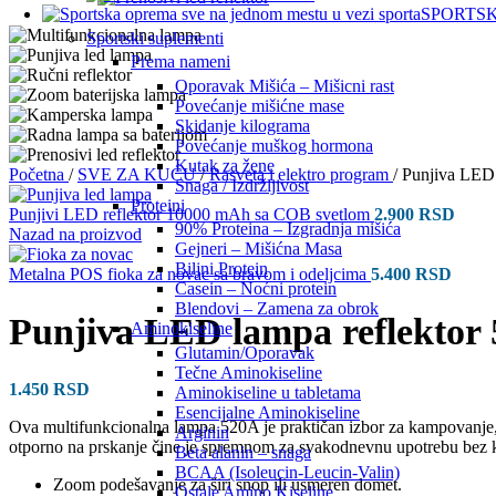
SPORTS
Sportski suplementi
Prema nameni
Oporavak Mišića – Mišicni rast
Povećanje mišićne mase
Skidanje kilograma
Povećanje muškog hormona
Kutak za žene
Početna
/
SVE ZA KUĆU
/
Rasveta i elektro program
/
Punjiva LED 
Snaga / Izdržljivost
Proteini
Punjivi LED reflektor 10000 mAh sa COB svetlom
2.900
RSD
90% Proteina – Izgradnja mišića
Nazad na proizvod
Gejneri – Mišićna Masa
Biljni Protein
Metalna POS fioka za novac sa bravom i odeljcima
5.400
RSD
Casein – Noćni protein
Blendovi – Zamena za obrok
Punjiva LED lampa reflektor
Aminokiseline
Glutamin/Oporavak
Tečne Aminokiseline
1.450
RSD
Aminokiseline u tabletama
Esencijalne Aminokiseline
Ova multifunkcionalna lampa 520A je praktičan izbor za kampovanje, ra
Arginin
otporno na prskanje čine je spremnom za svakodnevnu upotrebu bez
Beta alanin – snaga
BCAA (Isoleucin-Leucin-Valin)
Zoom podešavanje za širi snop ili usmeren domet.
Ostale Amino Kiseline