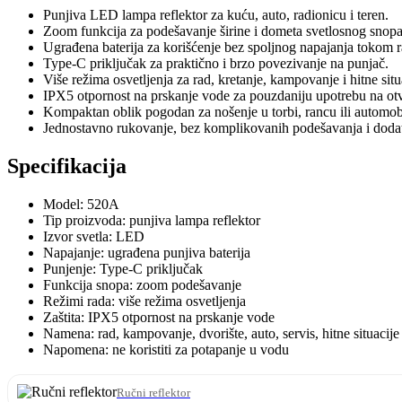
Punjiva LED lampa reflektor za kuću, auto, radionicu i teren.
Zoom funkcija za podešavanje širine i dometa svetlosnog snopa
Ugrađena baterija za korišćenje bez spoljnog napajanja tokom r
Type-C priključak za praktično i brzo povezivanje na punjač.
Više režima osvetljenja za rad, kretanje, kampovanje i hitne situ
IPX5 otpornost na prskanje vode za pouzdaniju upotrebu na o
Kompaktan oblik pogodan za nošenje u torbi, rancu ili automob
Jednostavno rukovanje, bez komplikovanih podešavanja i doda
Specifikacija
Model: 520A
Tip proizvoda: punjiva lampa reflektor
Izvor svetla: LED
Napajanje: ugrađena punjiva baterija
Punjenje: Type-C priključak
Funkcija snopa: zoom podešavanje
Režimi rada: više režima osvetljenja
Zaštita: IPX5 otpornost na prskanje vode
Namena: rad, kampovanje, dvorište, auto, servis, hitne situacije
Napomena: ne koristiti za potapanje u vodu
Ručni reflektor