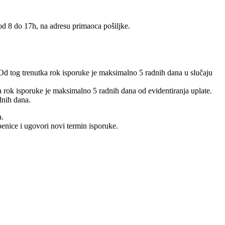
 od 8 do 17h, na adresu primaoca pošiljke.
 Od tog trenutka rok isporuke je maksimalno 5 radnih dana u slučaju
 a rok isporuke je maksimalno 5 radnih dana od evidentiranja uplate.
dnih dana.
a.
benice i ugovori novi termin isporuke.