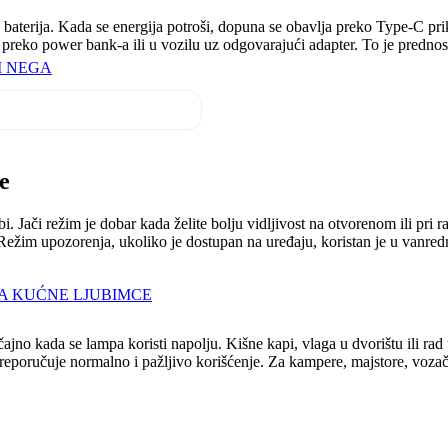
aterija. Kada se energija potroši, dopuna se obavlja preko Type-C priklj
preko power bank-a ili u vozilu uz odgovarajući adapter. To je predno
I NEGA
je
. Jači režim je dobar kada želite bolju vidljivost na otvorenom ili pri r
ini. Režim upozorenja, ukoliko je dostupan na uređaju, koristan je u vanr
A KUĆNE LJUBIMCE
jno kada se lampa koristi napolju. Kišne kapi, vlaga u dvorištu ili rad
eporučuje normalno i pažljivo korišćenje. Za kampere, majstore, vozače