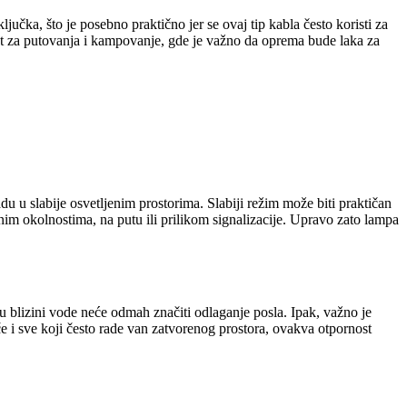
učka, što je posebno praktično jer se ovaj tip kabla često koristi za
st za putovanja i kampovanje, gde je važno da oprema bude laka za
adu u slabije osvetljenim prostorima. Slabiji režim može biti praktičan
ednim okolnostima, na putu ili prilikom signalizacije. Upravo zato lampa
 u blizini vode neće odmah značiti odlaganje posla. Ipak, važno je
 i sve koji često rade van zatvorenog prostora, ovakva otpornost