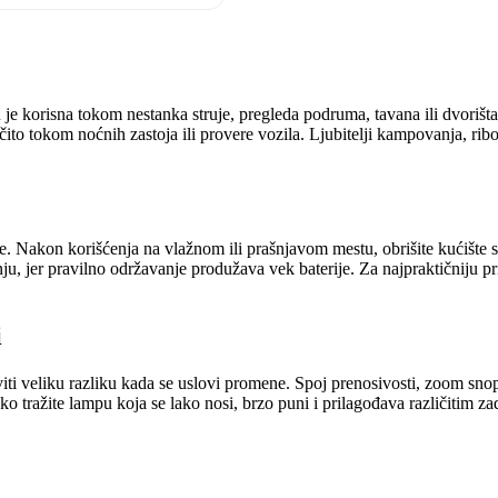
 je korisna tokom nestanka struje, pregleda podruma, tavana ili dvorišt
o tokom noćnih zastoja ili provere vozila. Ljubitelji kampovanja, ribolo
. Nakon korišćenja na vlažnom ili prašnjavom mestu, obrišite kućište su
u, jer pravilno održavanje produžava vek baterije. Za najpraktičniju pri
i
i veliku razliku kada se uslovi promene. Spoj prenosivosti, zoom snopa
 tražite lampu koja se lako nosi, brzo puni i prilagođava različitim zad