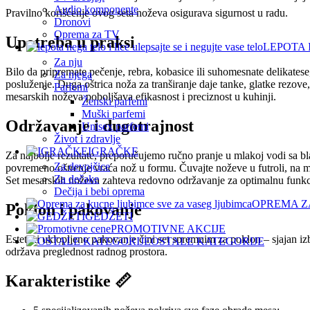
Audio komponente
Pravilno korišćenje ovog seta noževa osigurava sigurnost u radu.
Dronovi
Oprema za TV
Upotreba u praksi
LEPOTA 
Za nju
Bilo da pripremate pečenje, rebra, kobasice ili suhomesnate delikatese
Za njega
posluženje. Duga oštrica noža za tranširanje daje tanke, glatke rezove
Parfemi
mesarskih noževa poboljšava efikasnost i preciznost u kuhinji.
Ženski parfemi
Muški parfemi
Održavanje i dugotrajnost
Unisex parfemi
Život i zdravlje
IGRAČKE
Za najbolje rezultate, preporučujemo ručno pranje u mlakoj vodi s
Za devojčice
povremeno oštrenje vraća nož u formu. Čuvajte noževe u futroli, na mag
Za dečake
Set mesarskih noževa zahteva redovno održavanje za optimalnu funkc
Dečija i bebi oprema
OPREMA Z
Poklon i pakovanje
GEDŽETI
PROMOTIVNE AKCIJE
Estetski uklopljeno pakovanje čini set spremnim za poklon – sjajan izb
OSTALE KATEGORIJE
održava preglednost radnog prostora.
Karakteristike 📏