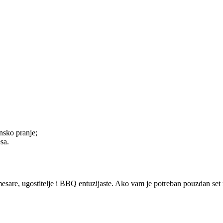
nsko pranje;
sa.
a mesare, ugostitelje i BBQ entuzijaste. Ako vam je potreban pouzdan set