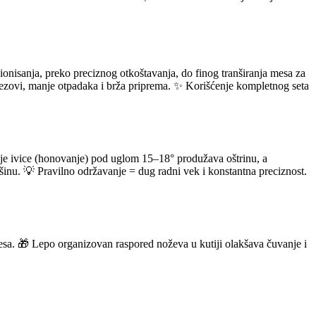
cionisanja, preko preciznog otkoštavanja, do finog tranširanja mesa za
ti rezovi, manje otpadaka i brža priprema. ✨ Korišćenje kompletnog seta
e ivice (honovanje) pod uglom 15–18° produžava oštrinu, a
ršinu. 💡 Pravilno održavanje = dug radni vek i konstantna preciznost.
e mesa. 🎁 Lepo organizovan raspored noževa u kutiji olakšava čuvanje i