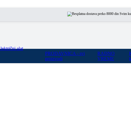
Svim kupcima na
lektrični alat
PRODAVNICA - svi
RADNO
proizvodi
VREME
k