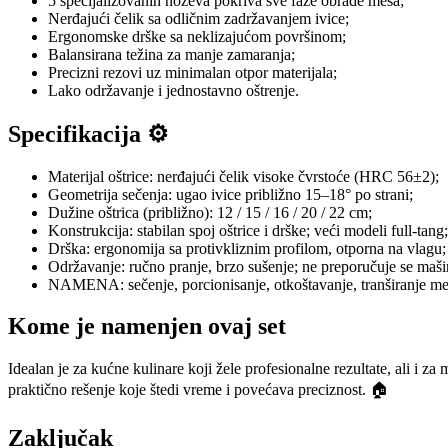
5 specijalizovanih noževa pokriva sve faze obrade mesa;
Nerđajući čelik sa odličnim zadržavanjem ivice;
Ergonomske drške sa neklizajućom površinom;
Balansirana težina za manje zamaranja;
Precizni rezovi uz minimalan otpor materijala;
Lako održavanje i jednostavno oštrenje.
Specifikacija ⚙️
Materijal oštrice: nerđajući čelik visoke čvrstoće (HRC 56±2);
Geometrija sečenja: ugao ivice približno 15–18° po strani;
Dužine oštrica (približno): 12 / 15 / 16 / 20 / 22 cm;
Konstrukcija: stabilan spoj oštrice i drške; veći modeli full‑tang;
Drška: ergonomija sa protivkliznim profilom, otporna na vlagu;
Održavanje: ručno pranje, brzo sušenje; ne preporučuje se maši
NAMENA: sečenje, porcionisanje, otkoštavanje, tranširanje me
Kome je namenjen ovaj set
Idealan je za kućne kulinare koji žele profesionalne rezultate, ali i z
praktično rešenje koje štedi vreme i povećava preciznost. 🏠
Zaključak