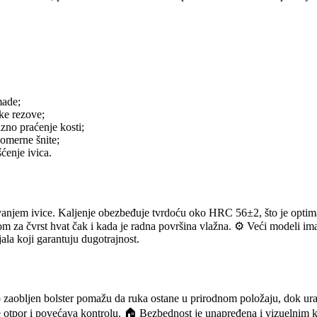
made;
ke rezove;
izno praćenje kosti;
nomerne šnite;
šćenje ivica.
vanjem ivice. Kaljenje obezbeđuje tvrdoću oko HRC 56±2, što je optima
m za čvrst hvat čak i kada je radna površina vlažna. ⚙️ Veći modeli imaju
ala koji garantuju dugotrajnost.
lago zaobljen bolster pomažu da ruka ostane u prirodnom položaju, dok 
je otpor i povećava kontrolu. 🏠 Bezbednost je unapređena i vizuelnim ko