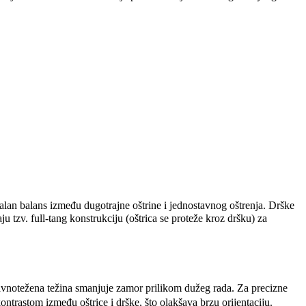
lan balans između dugotrajne oštrine i jednostavnog oštrenja. Drške
 tzv. full‑tang konstrukciju (oštrica se proteže kroz dršku) za
uravnotežena težina smanjuje zamor prilikom dužeg rada. Za precizne
ntrastom između oštrice i drške, što olakšava brzu orijentaciju.