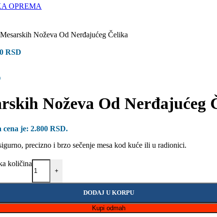
KA OPREMA
t Mesarskih Noževa Od Nerđajućeg Čelika
00
RSD
D
sarskih Noževa Od Nerđajućeg 
 cena je: 2.800 RSD.
igurno, precizno i brzo sečenje mesa kod kuće ili u radionici.
a količina
+
DODAJ U KORPU
Kupi odmah