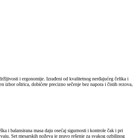
žljivosti i ergonomije. Izrađeni od kvalitetnog nerđajućeg čelika i
 izbor oštrica, dobićete precizno sečenje bez napora i čistih rezova,
ka i balansirana masa daju osećaj sigurnosti i kontrole čak i pri
avaju. Set mesarskih noževa je pravo rešenje za svakog ozbiljnog