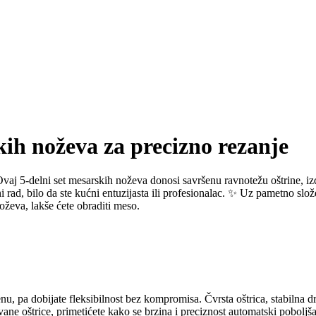
kih noževa za precizno rezanje
aj 5‑delni set mesarskih noževa donosi savršenu ravnotežu oštrine, izdr
d, bilo da ste kućni entuzijasta ili profesionalac. ✨ Uz pametno složen
oževa, lakše ćete obraditi meso.
, pa dobijate fleksibilnost bez kompromisa. Čvrsta oštrica, stabilna drš
ane oštrice, primetićete kako se brzina i preciznost automatski poboljš