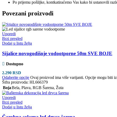
Po prijemu pošiljke, kontkatiraćemo Vas kako bi ustanovili raz
Povezani proizvodi
Uporedi
Brzi pregled
Dodaj u listu želja
Sijalice novogodišnje vodootporne 50m SVE BOJE
Dostupno
2.290
RSD
Odaberite opcije
Ovaj proizvod ima više varijanti. Opcije mogu biti iz
Šifra proizvoda:
HL666379
Boja
Bela
,
Plava
,
RGB Šarena
,
Žuta
Uporedi
Brzi pregled
Dodaj u listu želja
Čarobna solarna led drvca šarena