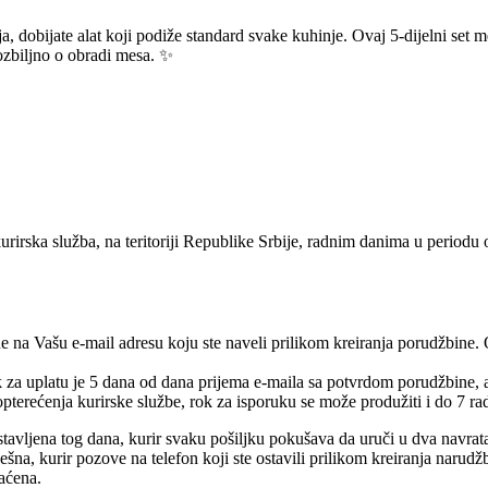
a, dobijate alat koji podiže standard svake kuhinje. Ovaj 5‑dijelni set 
 ozbiljno o obradi mesa. ✨
urirska služba, na teritoriji Republike Srbije, radnim danima u periodu
e na Vašu e-mail adresu koju ste naveli prilikom kreiranja porudžbine.
rok za uplatu je 5 dana od dana prijema e-maila sa potvrdom porudžbine,
pterećenja kurirske službe, rok za isporuku se može produžiti i do 7 ra
tavljena tog dana, kurir svaku pošiljku pokušava da uruči u dva navrat
na, kurir pozove na telefon koji ste ostavili prilikom kreiranja narudž
raćena.