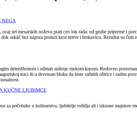
I NEGA
, ovaj set mesarskih noževa prati ceo tok rada: od grube pripreme i por
, dok sekáč bez napora prolazi kroz tetive i hrskavicu. Rezultat su čis
a blagim deterdžentom i odmah sušenje mekom krpom. Redovno poravnanj
netskoj traci ili u drvenom bloku da biste zaštitili oštrice i radnu pov
ionalnost.
A KUĆNE LJUBIMCE
or za početnike u kulinarstvu, ljubitelje roštilja ali i iskusne majstor