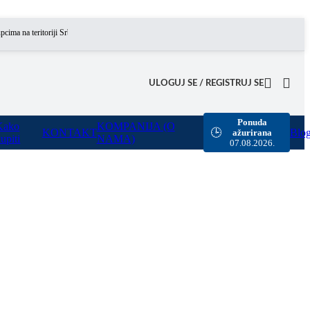
 teritoriji Srbije omogućili smo besplatnu dostavu za sve porudžbine sa našeg sajta u vrednos
ULOGUJ SE / REGISTRUJ SE
Ponuda
Kako
KOMPANIJA (O
KONTAKT
Blo
🕒
ažurirana
upiti
NAMA)
07.08.2026.