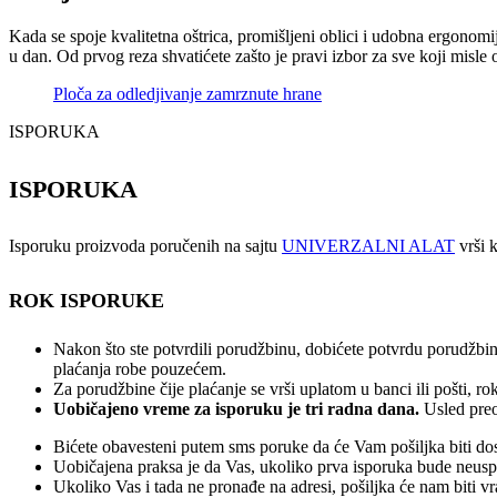
Kada se spoje kvalitetna oštrica, promišljeni oblici i udobna ergonomij
u dan. Od prvog reza shvatićete zašto je pravi izbor za sve koji misle
Ploča za odledjivanje zamrznute hrane
ISPORUKA
ISPORUKA
Isporuku proizvoda poručenih na sajtu
UNIVERZALNI ALAT
vrši k
ROK ISPORUKE
Nakon što ste potvrdili porudžbinu, dobićete potvrdu porudžbin
plaćanja robe pouzećem.
Za porudžbine čije plaćanje se vrši uplatom u banci ili pošti, 
Uobičajeno vreme za isporuku je tri radna dana.
Usled preo
Bićete obavesteni putem sms poruke da će Vam pošiljka biti dos
Uobičajena praksa je da Vas, ukoliko prva isporuka bude neuspeš
Ukoliko Vas i tada ne pronađe na adresi, pošiljka će nam biti v