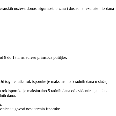
mesarskih noževa donosi sigurnost, brzinu i dosledne rezultate – iz dana
 od 8 do 17h, na adresu primaoca pošiljke.
 Od tog trenutka rok isporuke je maksimalno 5 radnih dana u slučaju
 a rok isporuke je maksimalno 5 radnih dana od evidentiranja uplate.
dnih dana.
a.
benice i ugovori novi termin isporuke.