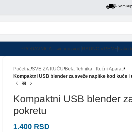
Svim kupcima na 
PRODAVNICA - svi proizvodi
RADNO VREME
Kako k
Početna
/
SVE ZA KUĆU
/
Bela Tehnika i Kućni Aparati
/
Kompaktni USB blender za sveže napitke kod kuće i 
Kompaktni USB blender za 
pokretu
1.400
RSD