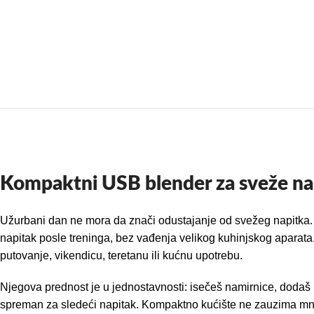
Kompaktni USB blender za sveže nap
Užurbani dan ne mora da znači odustajanje od svežeg napitka. Ova
napitak posle treninga, bez vađenja velikog kuhinjskog aparata
putovanje, vikendicu, teretanu ili kućnu upotrebu.
Njegova prednost je u jednostavnosti: isečeš namirnice, dodaš m
spreman za sledeći napitak. Kompaktno kućište ne zauzima mno