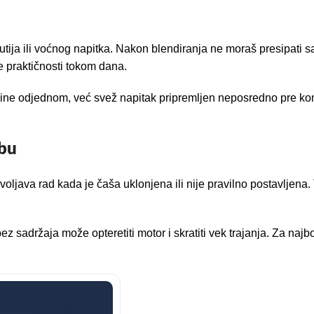
tija ili voćnog napitka. Nakon blendiranja ne moraš presipati s
e praktičnosti tokom dana.
čine odjednom, već svež napitak pripremljen neposredno pre kon
ebu
ljava rad kada je čaša uklonjena ili nije pravilno postavljena.
ez sadržaja može opteretiti motor i skratiti vek trajanja. Za na