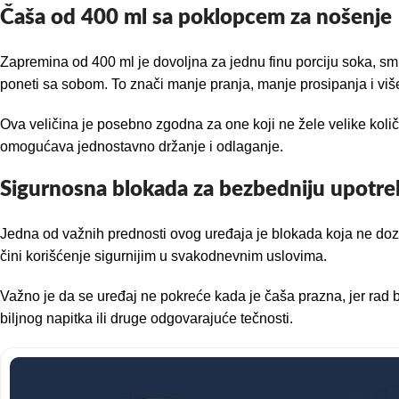
Čaša od 400 ml sa poklopcem za nošenje
Zapremina od 400 ml je dovoljna za jednu finu porciju soka, smu
poneti sa sobom. To znači manje pranja, manje prosipanja i viš
Ova veličina je posebno zgodna za one koji ne žele velike koli
omogućava jednostavno držanje i odlaganje.
Sigurnosna blokada za bezbedniju upotr
Jedna od važnih prednosti ovog uređaja je blokada koja ne dozvo
čini korišćenje sigurnijim u svakodnevnim uslovima.
Važno je da se uređaj ne pokreće kada je čaša prazna, jer rad b
biljnog napitka ili druge odgovarajuće tečnosti.