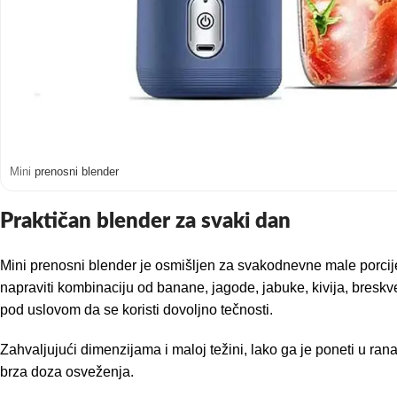
Mini
prenosni blender
Praktičan blender za svaki dan
Mini prenosni blender je osmišljen za svakodnevne male porci
napraviti kombinaciju od banane, jagode, jabuke, kivija, bresk
pod uslovom da se koristi dovoljno tečnosti.
Zahvaljujući dimenzijama i maloj težini, lako ga je poneti u rana
brza doza osveženja.