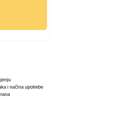
njenju
aka i načina upotrebe
irana