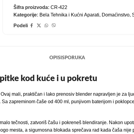
Šifra proizvoda:
CR-422
Kategorije:
Bela Tehnika i Kućni Aparati
,
Domaćinstvo
,
Podeli
OPIS
ISPORUKA
itke kod kuće i u pokretu
j mali, praktičan i lako prenosiv blender napravljen je za ljude
. Sa zapreminom čaše od 400 ml, punjivom baterijom i poklopcem
alo tečnosti, zatvoriš čašu i pokreneš blendiranje. Nakon upotre
go mesta, a sigurnosna blokada sprečava rad kada čaša nije p