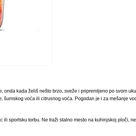
je, onda kada želiš nešto brzo, sveže i pripremljeno po svom
ve, šumskog voća ili citrusnog voća. Pogodan je i za mešanje vo
c ili sportsku torbu. Ne traži stalno mesto na kuhinjskoj ploči, n