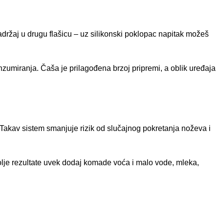
adržaj u drugu flašicu – uz silikonski poklopac napitak možeš
zumiranja. Čaša je prilagođena brzoj pripremi, a oblik uređaja
 Takav sistem smanjuje rizik od slučajnog pokretanja noževa i
jbolje rezultate uvek dodaj komade voća i malo vode, mleka,