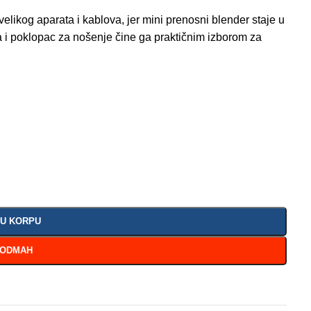
 velikog aparata i kablova, jer mini prenosni blender staje u
da i poklopac za nošenje čine ga praktičnim izborom za
 U KORPU
 ODMAH