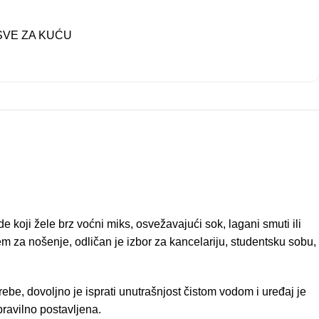
SVE ZA KUĆU
 koji žele brz voćni miks, osvežavajući sok, lagani smuti ili
 za nošenje, odličan je izbor za kancelariju, studentsku sobu,
be, dovoljno je isprati unutrašnjost čistom vodom i uređaj je
ravilno postavljena.