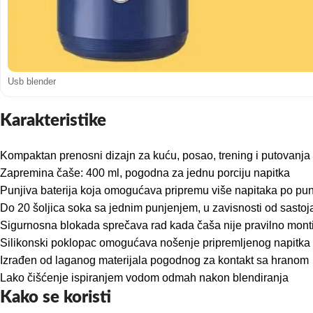
Usb blender
Karakteristike
Kompaktan prenosni dizajn za kuću, posao, trening i putovanja
Zapremina čaše: 400 ml, pogodna za jednu porciju napitka
Punjiva baterija koja omogućava pripremu više napitaka po pu
Do 20 šoljica soka sa jednim punjenjem, u zavisnosti od sastoj
Sigurnosna blokada sprečava rad kada čaša nije pravilno mont
Silikonski poklopac omogućava nošenje pripremljenog napitka
Izrađen od laganog materijala pogodnog za kontakt sa hranom
Lako čišćenje ispiranjem vodom odmah nakon blendiranja
Kako se koristi