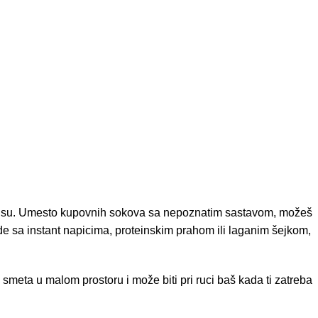
 ukusu. Umesto kupovnih sokova sa nepoznatim sastavom, možeš
de sa instant napicima, proteinskim prahom ili laganim šejkom,
e smeta u malom prostoru i može biti pri ruci baš kada ti zatreba