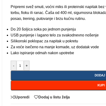
Pripremi svež smuti, voćni miks ili proteinski napitak bez
torbu, fioku ili ranac. Čaša od 400 ml, sigurnosna bloka
posao, trening, putovanje i brzu kućnu rutinu.
Do 20 šoljica soka po jednom punjenju
USB punjenje i lagano telo za svakodnevno nošenje
Silikonski poklopac za napitak u pokretu
Za voće isečeno na manje komade, uz dodatak vode
Lako ispiranje odmah nakon upotrebe
-
+
DODAJ
KUPI
Uporedi
Dodaj u listu želja