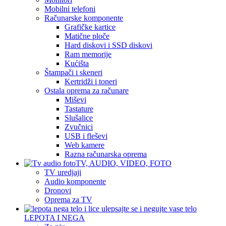
Mobilni telefoni
Računarske komponente
Grafičke kartice
Matične ploče
Hard diskovi i SSD diskovi
Ram memorije
Kućišta
Štampači i skeneri
Kertridži i toneri
Ostala oprema za računare
Miševi
Tastature
Slušalice
Zvučnici
USB i fleševi
Web kamere
Razna računarska oprema
TV, AUDIO, VIDEO, FOTO
TV uredjaji
Audio komponente
Dronovi
Oprema za TV
LEPOTA I NEGA