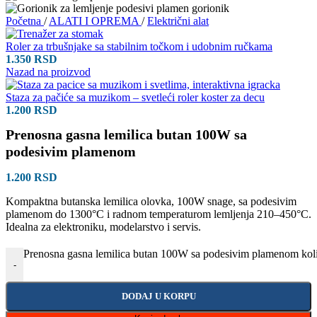
Početna
/
ALATI I OPREMA
/
Električni alat
Roler za trbušnjake sa stabilnim točkom i udobnim ručkama
1.350
RSD
Nazad na proizvod
Staza za pačiće sa muzikom – svetleći roler koster za decu
1.200
RSD
Prenosna gasna lemilica butan 100W sa
podesivim plamenom
1.200
RSD
Kompaktna butanska lemilica olovka, 100W snage, sa podesivim
plamenom do 1300°C i radnom temperaturom lemljenja 210–450°C.
Idealna za elektroniku, modelarstvo i servis.
Prenosna gasna lemilica butan 100W sa podesivim plamenom kol
-
DODAJ U KORPU