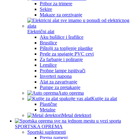
Pribor za trimere
Sekire
Makaze za orezivanje
Električni alat
Aku bušilice i šrafilice
Brusilice
Pištolji za topljenje plastike
Pegle za spajanje PVC cevi
Za farbanje i poliranje
Lemilice
Probne lampe ispitivači
Inverteri napona
Alat za zavarivanje
Pumpe za pretakanje
Auto oprema
Kutije za alat
Plastične
Metalne
Metal detektori
SPORTSKA OPREMA
Sportski suplementi
Prema nameni