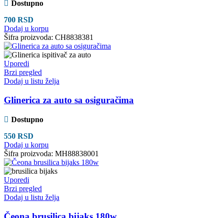
Dostupno
700
RSD
Dodaj u korpu
Šifra proizvoda:
CH8838381
Uporedi
Brzi pregled
Dodaj u listu želja
Glinerica za auto sa osiguračima
Dostupno
550
RSD
Dodaj u korpu
Šifra proizvoda:
MH88838001
Uporedi
Brzi pregled
Dodaj u listu želja
Čeona brusilica bijaks 180w