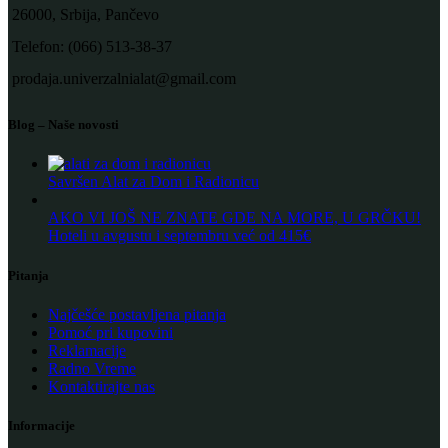
26000, Srbija, Pančevo
Telefon: (066) 513-38-37
prodaja.univerzalnialat@gmail.com
Blog – Naše novosti
Savršen Alat za Dom i Radionicu
AKO VI JOŠ NE ZNATE GDE NA MORE, U GRČKU!
Hoteli u avgustu i septembru već od 415€
Pitanja
Najčešće postavljena pitanja
Pomoć pri kupovini
Reklamacije
Radno Vreme
Kontaktirajte nas
Informacije