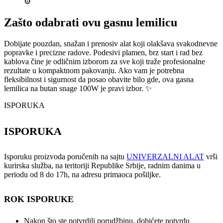
⚙️
Zašto odabrati ovu gasnu lemilicu
Dobijate pouzdan, snažan i prenosiv alat koji olakšava svakodnevne
popravke i precizne radove. Podesivi plamen, brz start i rad bez
kablova čine je odličnim izborom za sve koji traže profesionalne
rezultate u kompaktnom pakovanju. Ako vam je potrebna
fleksibilnost i sigurnost da posao obavite bilo gde, ova gasna
lemilica na butan snage 100W je pravi izbor. ✨
ISPORUKA
ISPORUKA
Isporuku proizvoda poručenih na sajtu
UNIVERZALNI ALAT
vrši
kurirska služba, na teritoriji Republike Srbije, radnim danima u
periodu od 8 do 17h, na adresu primaoca pošiljke.
ROK ISPORUKE
Nakon što ste potvrdili porudžbinu, dobićete potvrdu