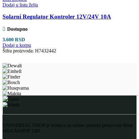
Dodaj u listu želja
Solarni Regulator Kontroler 12V/24V 10A
Dostupno
3.600
RSD
Dodaj u korpu
Šifra proizvoda:
H7432442
UNIVERSAL SHOP je stranica za online prodaju proizvoda firme
MEGASHOP 24H.