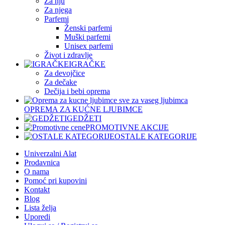
Za nju
Za njega
Parfemi
Ženski parfemi
Muški parfemi
Unisex parfemi
Život i zdravlje
IGRAČKE
Za devojčice
Za dečake
Dečija i bebi oprema
OPREMA ZA KUĆNE LJUBIMCE
GEDŽETI
PROMOTIVNE AKCIJE
OSTALE KATEGORIJE
Univerzalni Alat
Prodavnica
O nama
Pomoć pri kupovini
Kontakt
Blog
Lista želja
Uporedi