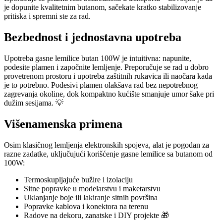
je dopunite kvalitetnim butanom, sačekate kratko stabilizovanje
pritiska i spremni ste za rad.
Bezbednost i jednostavna upotreba
Upotreba gasne lemilice butan 100W je intuitivna: napunite,
podesite plamen i započnite lemljenje. Preporučuje se rad u dobro
provetrenom prostoru i upotreba zaštitnih rukavica ili naočara kada
je to potrebno. Podesivi plamen olakšava rad bez nepotrebnog
zagrevanja okoline, dok kompaktno kućište smanjuje umor šake pri
dužim sesijama. 💡
Višenamenska primena
Osim klasičnog lemljenja elektronskih spojeva, alat je pogodan za
razne zadatke, uključujući korišćenje gasne lemilice sa butanom od
100W:
Termoskupljajuće bužire i izolaciju
Sitne popravke u modelarstvu i maketarstvu
Uklanjanje boje ili lakiranje sitnih površina
Popravke kablova i konektora na terenu
Radove na dekoru, zanatske i DIY projekte 🎁