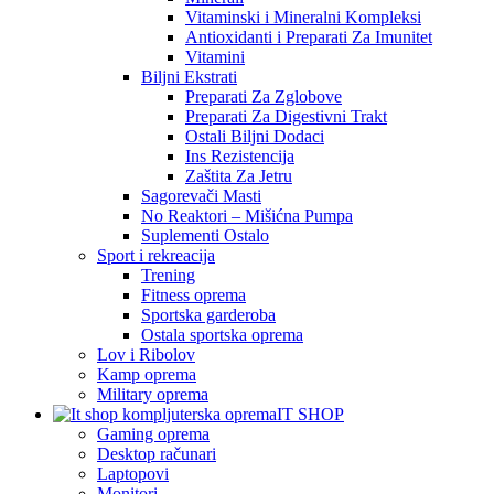
Vitaminski i Mineralni Kompleksi
Antioxidanti i Preparati Za Imunitet
Vitamini
Biljni Ekstrati
Preparati Za Zglobove
Preparati Za Digestivni Trakt
Ostali Biljni Dodaci
Ins Rezistencija
Zaštita Za Jetru
Sagorevači Masti
No Reaktori – Mišićna Pumpa
Suplementi Ostalo
Sport i rekreacija
Trening
Fitness oprema
Sportska garderoba
Ostala sportska oprema
Lov i Ribolov
Kamp oprema
Military oprema
IT SHOP
Gaming oprema
Desktop računari
Laptopovi
Monitori