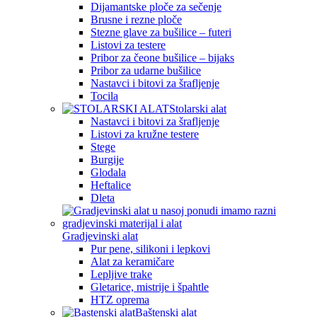
Dijamantske ploče za sečenje
Brusne i rezne ploče
Stezne glave za bušilice – futeri
Listovi za testere
Pribor za čeone bušilice – bijaks
Pribor za udarne bušilice
Nastavci i bitovi za šrafljenje
Tocila
Stolarski alat
Nastavci i bitovi za šrafljenje
Listovi za kružne testere
Stege
Burgije
Glodala
Heftalice
Dleta
Gradjevinski alat
Pur pene, silikoni i lepkovi
Alat za keramičare
Lepljive trake
Gletarice, mistrije i špahtle
HTZ oprema
Baštenski alat