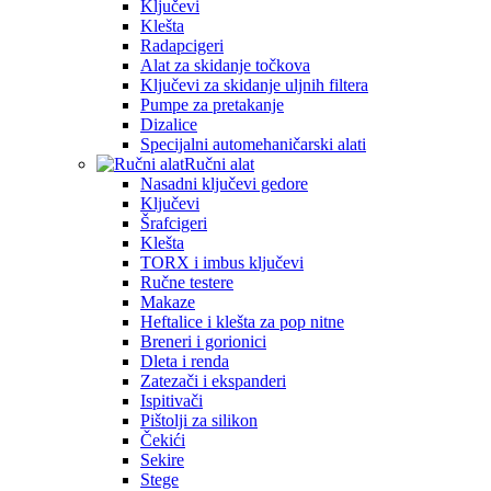
Ključevi
Klešta
Radapcigeri
Alat za skidanje točkova
Ključevi za skidanje uljnih filtera
Pumpe za pretakanje
Dizalice
Specijalni automehaničarski alati
Ručni alat
Nasadni ključevi gedore
Ključevi
Šrafcigeri
Klešta
TORX i imbus ključevi
Ručne testere
Makaze
Heftalice i klešta za pop nitne
Breneri i gorionici
Dleta i renda
Zatezači i ekspanderi
Ispitivači
Pištolji za silikon
Čekići
Sekire
Stege