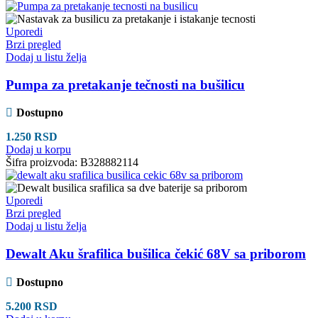
Uporedi
Brzi pregled
Dodaj u listu želja
Pumpa za pretakanje tečnosti na bušilicu
Dostupno
1.250
RSD
Dodaj u korpu
Šifra proizvoda:
B328882114
Uporedi
Brzi pregled
Dodaj u listu želja
Dewalt Aku šrafilica bušilica čekić 68V sa priborom
Dostupno
5.200
RSD