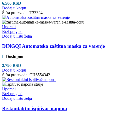
6.500
RSD
Dodaj u korpu
Šifra proizvoda:
T33324
Uporedi
Brzi pregled
Dodaj u listu želja
DINGQI Automatska zaštitna maska za varenje
Dostupno
2.790
RSD
Dodaj u korpu
Šifra proizvoda:
CH6554342
Uporedi
Brzi pregled
Dodaj u listu želja
Beskontaktni ispitivač napona