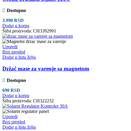
Dostupno
3.990
RSD
Dodaj u korpu
Šifra proizvoda:
CH3392991
Uporedi
Brzi pregled
Dodaj u listu želja
Držač mase za varenje sa magnetom
Dostupno
690
RSD
Dodaj u korpu
Šifra proizvoda:
CH322232
Uporedi
Brzi pregled
Dodaj u listu želja