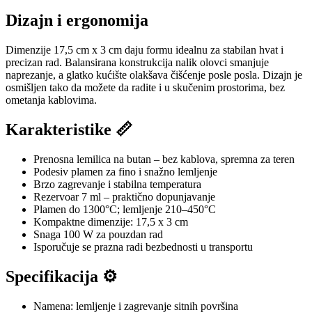
Dizajn i ergonomija
Dimenzije 17,5 cm x 3 cm daju formu idealnu za stabilan hvat i
precizan rad. Balansirana konstrukcija nalik olovci smanjuje
naprezanje, a glatko kućište olakšava čišćenje posle posla. Dizajn je
osmišljen tako da možete da radite i u skučenim prostorima, bez
ometanja kablovima.
Karakteristike 📏
Prenosna lemilica na butan – bez kablova, spremna za teren
Podesiv plamen za fino i snažno lemljenje
Brzo zagrevanje i stabilna temperatura
Rezervoar 7 ml – praktično dopunjavanje
Plamen do 1300°C; lemljenje 210–450°C
Kompaktne dimenzije: 17,5 x 3 cm
Snaga 100 W za pouzdan rad
Isporučuje se prazna radi bezbednosti u transportu
Specifikacija ⚙️
Namena: lemljenje i zagrevanje sitnih površina