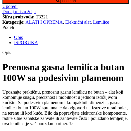
Kupi odmah
Uporedi
Dodaj u listu želja
Šifra proizvoda:
T3321
Kategorije:
ALATI I OPREMA
,
Električni alat
,
Lemilice
Podeli
Opis
ISPORUKA
Opis
Prenosna gasna lemilica butan
100W sa podesivim plamenom
Upoznajte praktičnu, prenosnu gasnu lemilicu na butan – alat koji
kombinuje snagu, preciznost i mobilnost u jednom izdržljivom
kućištu. Sa podesivim plamenom i kompaktnih dimenzija, gasna
lemilica butan 100W spremna je da odgovori na izazove u radionici,
na terenu ili kod kuće. Bilo da popravljate elektronske komponente,
radite sitne zanatske zahvate ili zahtevate čisto i pouzdano lemljenje,
ova lemilica je vaš pouzdan partner. ✨