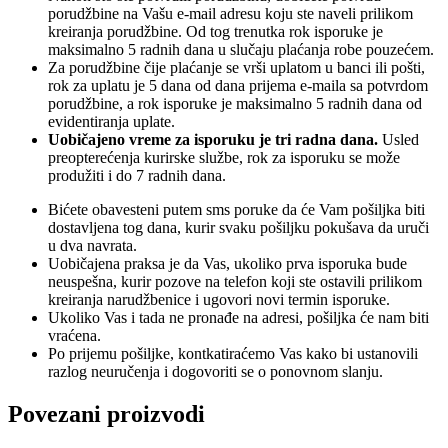
porudžbine na Vašu e-mail adresu koju ste naveli prilikom
kreiranja porudžbine. Od tog trenutka rok isporuke je
maksimalno 5 radnih dana u slučaju plaćanja robe pouzećem.
Za porudžbine čije plaćanje se vrši uplatom u banci ili pošti,
rok za uplatu je 5 dana od dana prijema e-maila sa potvrdom
porudžbine, a rok isporuke je maksimalno 5 radnih dana od
evidentiranja uplate.
Uobičajeno vreme za isporuku je tri radna dana.
Usled
preopterećenja kurirske službe, rok za isporuku se može
produžiti i do 7 radnih dana.
Bićete obavesteni putem sms poruke da će Vam pošiljka biti
dostavljena tog dana, kurir svaku pošiljku pokušava da uruči
u dva navrata.
Uobičajena praksa je da Vas, ukoliko prva isporuka bude
neuspešna, kurir pozove na telefon koji ste ostavili prilikom
kreiranja narudžbenice i ugovori novi termin isporuke.
Ukoliko Vas i tada ne pronađe na adresi, pošiljka će nam biti
vraćena.
Po prijemu pošiljke, kontkatiraćemo Vas kako bi ustanovili
razlog neuručenja i dogovoriti se o ponovnom slanju.
Povezani proizvodi