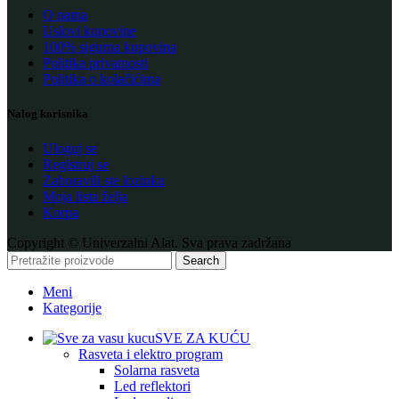
O nama
Uslovi kupovine
100% sigurna kupovina
Politika privatnosti
Politika o kolačićima
Nalog korisnika
Uloguj se
Registruj se
Zaboravili ste lozinku
Moja lista želja
Korpa
Copyright © Univerzalni Alat. Sva prava zadržana
Search
Meni
Kategorije
SVE ZA KUĆU
Rasveta i elektro program
Solarna rasveta
Led reflektori