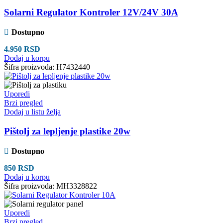
Solarni Regulator Kontroler 12V/24V 30A
Dostupno
4.950
RSD
Dodaj u korpu
Šifra proizvoda:
H7432440
Uporedi
Brzi pregled
Dodaj u listu želja
Pištolj za lepljenje plastike 20w
Dostupno
850
RSD
Dodaj u korpu
Šifra proizvoda:
MH3328822
Uporedi
Brzi pregled