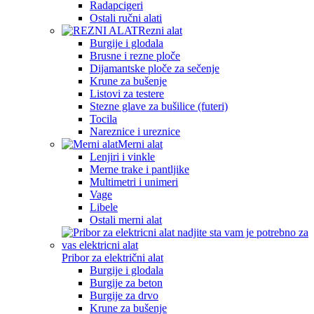
Radapcigeri
Ostali ručni alati
Rezni alat
Burgije i glodala
Brusne i rezne ploče
Dijamantske ploče za sečenje
Krune za bušenje
Listovi za testere
Stezne glave za bušilice (futeri)
Tocila
Nareznice i ureznice
Merni alat
Lenjiri i vinkle
Merne trake i pantljike
Multimetri i unimeri
Vage
Libele
Ostali merni alat
Pribor za električni alat
Burgije i glodala
Burgije za beton
Burgije za drvo
Krune za bušenje