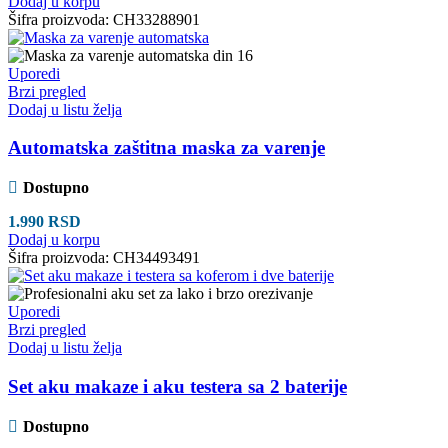
Dodaj u korpu
Šifra proizvoda:
CH33288901
Uporedi
Brzi pregled
Dodaj u listu želja
Automatska zaštitna maska za varenje
Dostupno
1.990
RSD
Dodaj u korpu
Šifra proizvoda:
CH34493491
Uporedi
Brzi pregled
Dodaj u listu želja
Set aku makaze i aku testera sa 2 baterije
Dostupno