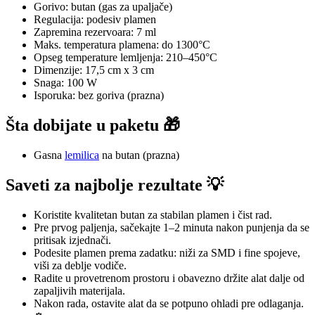
Gorivo: butan (gas za upaljače)
Regulacija: podesiv plamen
Zapremina rezervoara: 7 ml
Maks. temperatura plamena: do 1300°C
Opseg temperature lemljenja: 210–450°C
Dimenzije: 17,5 cm x 3 cm
Snaga: 100 W
Isporuka: bez goriva (prazna)
Šta dobijate u paketu 🎁
Gasna
lemilica
na butan (prazna)
Saveti za najbolje rezultate 💡
Koristite kvalitetan butan za stabilan plamen i čist rad.
Pre prvog paljenja, sačekajte 1–2 minuta nakon punjenja da se
pritisak izjednači.
Podesite plamen prema zadatku: niži za SMD i fine spojeve,
viši za deblje vodiče.
Radite u provetrenom prostoru i obavezno držite alat dalje od
zapaljivih materijala.
Nakon rada, ostavite alat da se potpuno ohladi pre odlaganja.