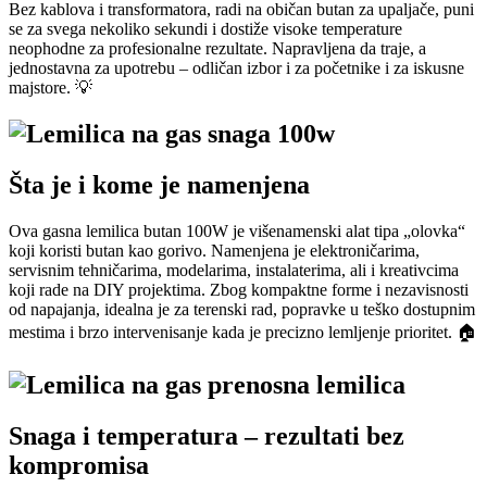
Bez kablova i transformatora, radi na običan butan za upaljače, puni
se za svega nekoliko sekundi i dostiže visoke temperature
neophodne za profesionalne rezultate. Napravljena da traje, a
jednostavna za upotrebu – odličan izbor i za početnike i za iskusne
majstore. 💡
Šta je i kome je namenjena
Ova gasna lemilica butan 100W je višenamenski alat tipa „olovka“
koji koristi butan kao gorivo. Namenjena je elektroničarima,
servisnim tehničarima, modelarima, instalaterima, ali i kreativcima
koji rade na DIY projektima. Zbog kompaktne forme i nezavisnosti
od napajanja, idealna je za terenski rad, popravke u teško dostupnim
mestima i brzo intervenisanje kada je precizno lemljenje prioritet. 🏠
Snaga i temperatura – rezultati bez
kompromisa