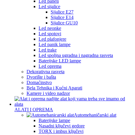
Led paneli
Led sijalice
Sijalice E27
Sijalice E14
Sijalice GU10
Led neonke
Led spotovi
Led plafonjere
Led panik lampe
Led trake
Led spoljna ugradna i nagradna rasveta
Baterijske LED lampe
Led oprema
Dekorativna rasveta
Dvorište i bašta
Domaćinstvo
Bela Tehnika i Kućni Aparati
Kamere i video nadzor
ALATI I OPREMA
Automehaničarski alat
Baterijske lampe
Nasadni ključevi gedore
TORX i imbus ključevi