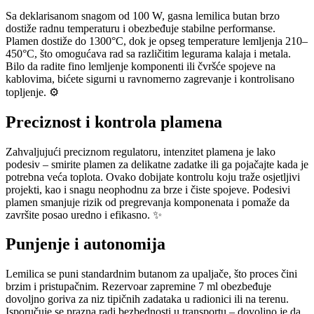
Sa deklarisanom snagom od 100 W, gasna lemilica butan brzo
dostiže radnu temperaturu i obezbeđuje stabilne performanse.
Plamen dostiže do 1300°C, dok je opseg temperature lemljenja 210–
450°C, što omogućava rad sa različitim legurama kalaja i metala.
Bilo da radite fino lemljenje komponenti ili čvršće spojeve na
kablovima, bićete sigurni u ravnomerno zagrevanje i kontrolisano
topljenje. ⚙️
Preciznost i kontrola plamena
Zahvaljujući preciznom regulatoru, intenzitet plamena je lako
podesiv – smirite plamen za delikatne zadatke ili ga pojačajte kada je
potrebna veća toplota. Ovako dobijate kontrolu koju traže osjetljivi
projekti, kao i snagu neophodnu za brze i čiste spojeve. Podesivi
plamen smanjuje rizik od pregrevanja komponenata i pomaže da
završite posao uredno i efikasno. ✨
Punjenje i autonomija
Lemilica se puni standardnim butanom za upaljače, što proces čini
brzim i pristupačnim. Rezervoar zapremine 7 ml obezbeđuje
dovoljno goriva za niz tipičnih zadataka u radionici ili na terenu.
Isporučuje se prazna radi bezbednosti u transportu – dovoljno je da