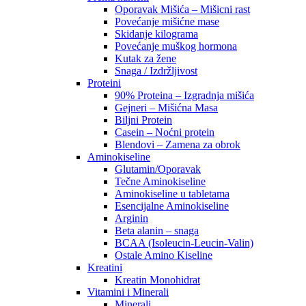
Oporavak Mišića – Mišicni rast
Povećanje mišićne mase
Skidanje kilograma
Povećanje muškog hormona
Kutak za žene
Snaga / Izdržljivost
Proteini
90% Proteina – Izgradnja mišića
Gejneri – Mišićna Masa
Biljni Protein
Casein – Noćni protein
Blendovi – Zamena za obrok
Aminokiseline
Glutamin/Oporavak
Tečne Aminokiseline
Aminokiseline u tabletama
Esencijalne Aminokiseline
Arginin
Beta alanin – snaga
BCAA (Isoleucin-Leucin-Valin)
Ostale Amino Kiseline
Kreatini
Kreatin Monohidrat
Vitamini i Minerali
Minerali