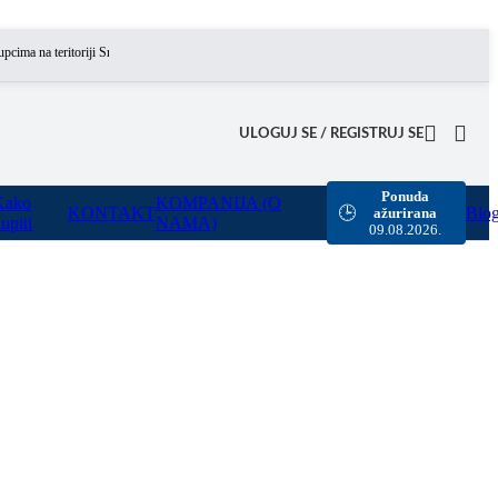
a teritoriji Srbije omogućili smo besplatnu dostavu za sve porudžbine sa našeg sajta u vredno
ULOGUJ SE / REGISTRUJ SE
Ponuda
Kako
KOMPANIJA (O
KONTAKT
Blo
🕒
ažurirana
upiti
NAMA)
09.08.2026.