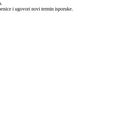
a.
benice i ugovori novi termin isporuke.