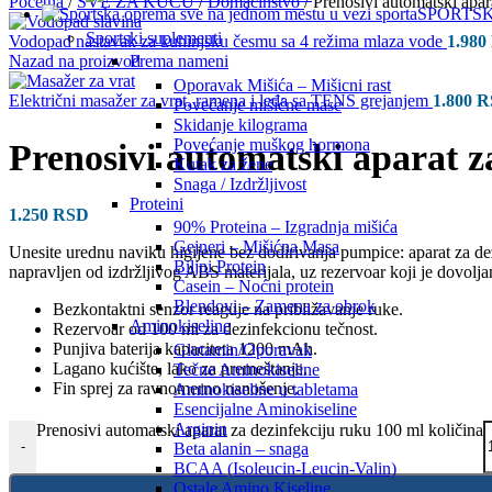
Početna
/
SVE ZA KUĆU
/
Domaćinstvo
/
Prenosivi automatski apar
SPORTS
Sportski suplementi
Vodopad nastavak za kuhinjsku česmu sa 4 režima mlaza vode
1.980
Nazad na proizvod
Prema nameni
Oporavak Mišića – Mišicni rast
Električni masažer za vrat, ramena i leđa sa TENS grejanjem
1.800
R
Povećanje mišićne mase
Skidanje kilograma
Povećanje muškog hormona
Prenosivi automatski aparat z
Kutak za žene
Snaga / Izdržljivost
Proteini
1.250
RSD
90% Proteina – Izgradnja mišića
Gejneri – Mišićna Masa
Unesite urednu naviku higijene bez dodirivanja pumpice: aparat za dezi
Biljni Protein
napravljen od izdržljivog ABS materijala, uz rezervoar koji je dovolj
Casein – Noćni protein
Blendovi – Zamena za obrok
Bezkontaktni senzor reaguje na približavanje ruke.
Aminokiseline
Rezervoar od 100 ml za dezinfekcionu tečnost.
Punjiva baterija kapaciteta 1200 mAh.
Glutamin/Oporavak
Lagano kućište, lako za premeštanje.
Tečne Aminokiseline
Fin sprej za ravnomerno nanošenje.
Aminokiseline u tabletama
Esencijalne Aminokiseline
Arginin
Prenosivi automatski aparat za dezinfekciju ruku 100 ml količina
-
Beta alanin – snaga
BCAA (Isoleucin-Leucin-Valin)
Ostale Amino Kiseline