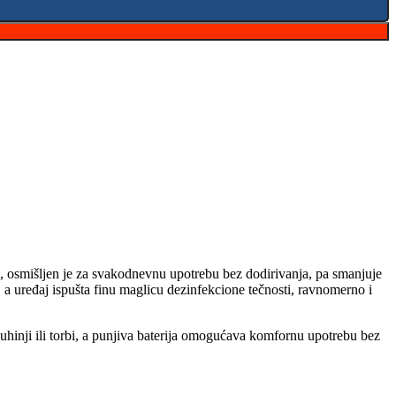
ml, osmišljen je za svakodnevnu upotrebu bez dodirivanja, pa smanjuje
, a uređaj ispušta finu maglicu dezinfekcione tečnosti, ravnomerno i
uhinji ili torbi, a punjiva baterija omogućava komfornu upotrebu bez