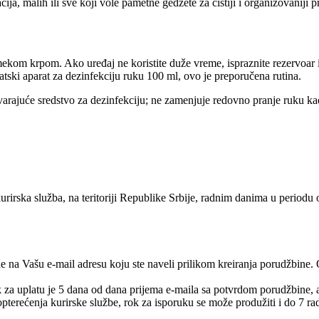
ija, malih ili sve koji vole pametne gedžete za čistiji i organizovaniji p
 mekom krpom. Ako uređaj ne koristite duže vreme, ispraznite rezervoar 
ski aparat za dezinfekciju ruku 100 ml, ovo je preporučena rutina.
varajuće sredstvo za dezinfekciju; ne zamenjuje redovno pranje ruku kad
urirska služba, na teritoriji Republike Srbije, radnim danima u periodu
e na Vašu e-mail adresu koju ste naveli prilikom kreiranja porudžbine.
rok za uplatu je 5 dana od dana prijema e-maila sa potvrdom porudžbine,
pterećenja kurirske službe, rok za isporuku se može produžiti i do 7 ra