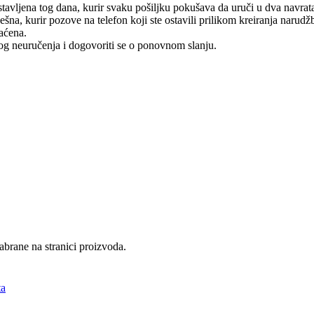
tavljena tog dana, kurir svaku pošiljku pokušava da uruči u dva navrat
na, kurir pozove na telefon koji ste ostavili prilikom kreiranja narudž
raćena.
log neuručenja i dogovoriti se o ponovnom slanju.
abrane na stranici proizvoda.