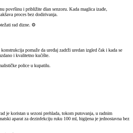
nu površinu i približite dlan senzoru. Kada maglica izađe,
lakšava proces bez dodirivanja.
težati rad dizne. ⚙️
 konstrukcija pomaže da uređaj zadrži uredan izgled čak i kada se
zdano i kvalitetno kućište.
alističke police u kupatilu.
rad je koristan u sezoni prehlada, tokom putovanja, u radnim
atski aparat za dezinfekciju ruku 100 ml, higijena je jednostavna bez