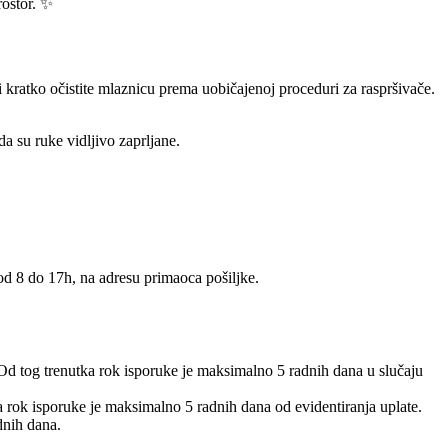
rostor. ✨
i kratko očistite mlaznicu prema uobičajenoj proceduri za raspršivače.
a su ruke vidljivo zaprljane.
 od 8 do 17h, na adresu primaoca pošiljke.
 Od tog trenutka rok isporuke je maksimalno 5 radnih dana u slučaju
 a rok isporuke je maksimalno 5 radnih dana od evidentiranja uplate.
dnih dana.