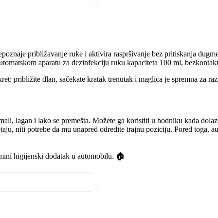
poznaje približavanje ruke i aktivira raspršivanje bez pritiskanja dugme
automatskom aparatu za dezinfekciju ruku kapaciteta 100 ml, bezkontaktn
t: približite dlan, sačekate kratak trenutak i maglica je spremna za r
 mali, lagan i lako se premešta. Možete ga koristiti u hodniku kada dola
taju, niti potrebe da mu unapred odredite trajnu poziciju. Pored toga, 
n mini higijenski dodatak u automobilu. 🏠