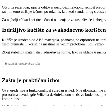
Otvorite rezervoar, sipajte odgovarajuću dezinfekcionu tečnost preporu
ravnomerno utrljajte tečnost po rukama, kao kod standardnog sredstva
Za najbolji efekat koristite tečnosti namenjene za raspršivače i izbegav
Izdržljivo kućište za svakodnevno korišćen
Kućište je izrađeno od ABS materijala, poznatog po otpornosti na topl
često premešta ili koristi na mestima sa većim protokom ljudi. Važno 
Zbog stabilnog materijala i jednostavne forme, lako se uklapa u različ
Senzorski raspršivač za ruke
Zašto je praktičan izbor
Ovaj uređaj spaja funkcionalnost i uredan izgled. Nije glomazan, ne 
prostorima i svuda gde želite da dezinfekciono sredstvo bude dostupno
kompromisa.