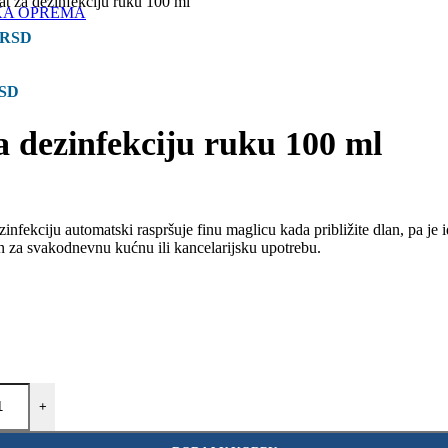
at za dezinfekciju ruku 100 ml
KA OPREMA
RSD
SD
a dezinfekciju ruku 100 ml
nfekciju automatski raspršuje finu maglicu kada približite dlan, pa je id
an za svakodnevnu kućnu ili kancelarijsku upotrebu.
+