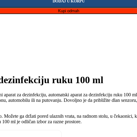
DODAJ U KORPU
Kupi odmah
dezinfekciju ruku 100 ml
ni aparat za dezinfekciju, automatski aparat za dezinfekciju ruku 100 
onu, automobilu ili na putovanju. Dovoljno je da približite dlan senzoru
. Možete ga držati pored ulaznih vrata, na radnom stolu, u čekaonici, k
 100 ml je odličan izbor za razne prostore.