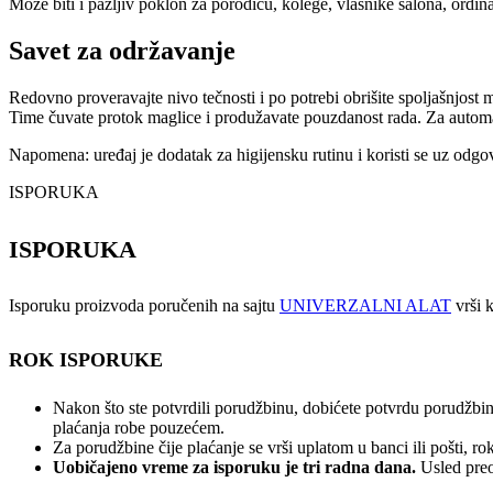
Može biti i pažljiv poklon za porodicu, kolege, vlasnike salona, ordinac
Savet za održavanje
Redovno proveravajte nivo tečnosti i po potrebi obrišite spoljašnjost
Time čuvate protok maglice i produžavate pouzdanost rada. Za automat
Napomena: uređaj je dodatak za higijensku rutinu i koristi se uz odgo
ISPORUKA
ISPORUKA
Isporuku proizvoda poručenih na sajtu
UNIVERZALNI ALAT
vrši k
ROK ISPORUKE
Nakon što ste potvrdili porudžbinu, dobićete potvrdu porudžbin
plaćanja robe pouzećem.
Za porudžbine čije plaćanje se vrši uplatom u banci ili pošti, 
Uobičajeno vreme za isporuku je tri radna dana.
Usled preo