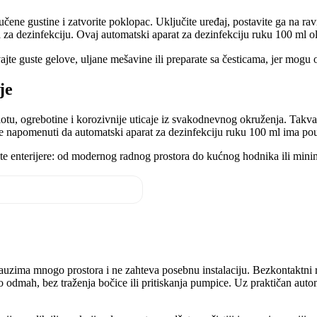
čene gustine i zatvorite poklopac. Uključite uređaj, postavite ga na rav
 za dezinfekciju. Ovaj automatski aparat za dezinfekciju ruku 100 ml o
ajte guste gelove, uljane mešavine ili preparate sa česticama, jer mogu o
je
otu, ogrebotine i korozivnije uticaje iz svakodnevnog okruženja. Takva
je napomenuti da automatski aparat za dezinfekciju ruku 100 ml ima pou
ite enterijere: od modernog radnog prostora do kućnog hodnika ili minim
zauzima mnogo prostora i ne zahteva posebnu instalaciju. Bezkontaktni 
 odmah, bez traženja bočice ili pritiskanja pumpice. Uz praktičan autom