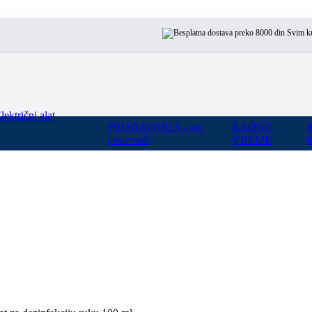
Svim kupcima n
lektrični alat
PRODAVNICA - svi
RADNO
proizvodi
VREME
k