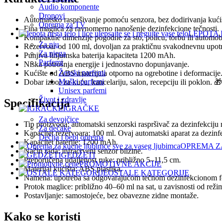
Audio komponente
Dronovi
Automatsko raspršivanje pomoću senzora, bez dodirivanja kući
Oprema za TV
Fina maglica za ravnomerno nanošenje dezinfekcione tečnosti.
LEPOTA 
Kompaktne dimenzije pogodne za sto, policu, torbu ili automob
Za nju
Rezervoar od 100 ml, dovoljan za praktičnu svakodnevnu upotr
Za njega
Punjiva litijumska baterija kapaciteta 1200 mAh.
Parfemi
Niska potrošnja energije i jednostavno dopunjavanje.
Ženski parfemi
Kućište od ABS materijala otporno na ogrebotine i deformacije
Muški parfemi
Dobar izbor za kuću, kancelariju, salon, recepciju ili poklon. 🎁
Unisex parfemi
Život i zdravlje
Specifikacija
IGRAČKE
Za devojčice
Tip proizvoda: automatski senzorski raspršivač za dezinfekciju 
Za dečake
Kapacitet rezervoara: 100 ml. Ovaj automatski aparat za dezinf
Dečija i bebi oprema
Kapacitet baterije: 1200 mAh.
OPREMA Z
Način rada: infracrveni senzor blizine.
GEDŽETI
Preporučena udaljenost ruke: približno 5–11,5 cm.
PROMOTIVNE AKCIJE
Materijal kućišta: ABS plastika.
OSTALE KATEGORIJE
Namena: upotreba sa odgovarajućom tečnom dezinfekcionom 
Protok maglice: približno 40–60 ml na sat, u zavisnosti od režim
Postavljanje: samostojeće, bez obavezne zidne montaže.
Kako se koristi