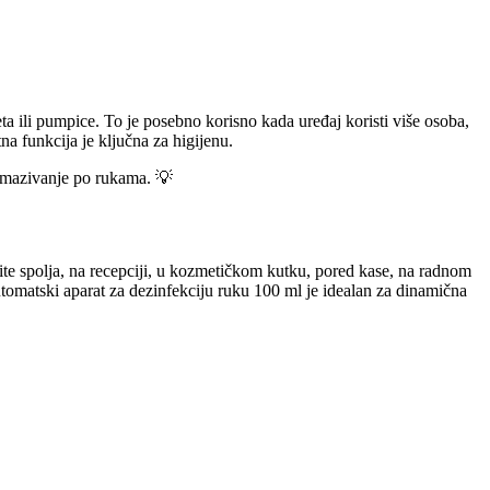
ta ili pumpice. To je posebno korisno kada uređaj koristi više osoba,
a funkcija je ključna za higijenu.
azmazivanje po rukama. 💡
zite spolja, na recepciji, u kozmetičkom kutku, pored kase, na radnom
automatski aparat za dezinfekciju ruku 100 ml je idealan za dinamična