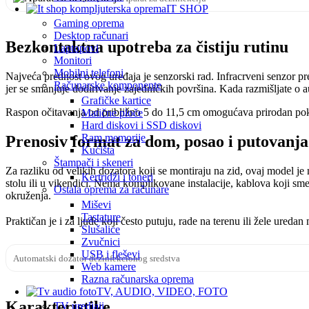
IT SHOP
Gaming oprema
Desktop računari
Bezkontaktna upotreba za čistiju rutinu
Laptopovi
Monitori
Mobilni telefoni
Najveća prednost ovog uređaja je senzorski rad. Infracrveni senzor pre
Računarske komponente
jer se smanjuje dodirivanje zajedničkih površina. Kada razmišljate o 
Grafičke kartice
Raspon očitavanja od približno 5 do 11,5 cm omogućava prirodan pokre
Matične ploče
Hard diskovi i SSD diskovi
Ram memorije
Prenosiv format za dom, posao i putovanja
Kućišta
Štampači i skeneri
Za razliku od velikih dozatora koji se montiraju na zid, ovaj model je
Kertridži i toneri
stolu ili u vikendici. Nema komplikovane instalacije, kablova koji sme
Ostala oprema za računare
okruženja.
Miševi
Tastature
Praktičan je i za ljude koji često putuju, rade na terenu ili žele ureda
Slušalice
Zvučnici
USB i fleševi
Automatski dozator dezinfekcionog sredstva
Web kamere
Razna računarska oprema
TV, AUDIO, VIDEO, FOTO
Karakteristike
TV uredjaji