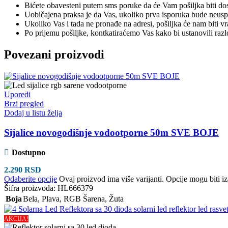
Bićete obavesteni putem sms poruke da će Vam pošiljka biti dos
Uobičajena praksa je da Vas, ukoliko prva isporuka bude neuspeš
Ukoliko Vas i tada ne pronađe na adresi, pošiljka će nam biti v
Po prijemu pošiljke, kontkatiraćemo Vas kako bi ustanovili raz
Povezani proizvodi
Uporedi
Brzi pregled
Dodaj u listu želja
Sijalice novogodišnje vodootporne 50m SVE BOJE
Dostupno
2.290
RSD
Odaberite opcije
Ovaj proizvod ima više varijanti. Opcije mogu biti iz
Šifra proizvoda:
HL666379
Boja
Bela
,
Plava
,
RGB Šarena
,
Žuta
AKCIJA!