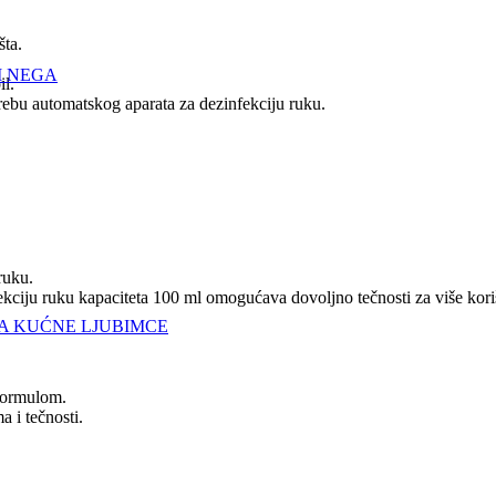
šta.
I NEGA
il.
ebu automatskog aparata za dezinfekciju ruku.
.
ruku.
ekciju ruku kapaciteta 100 ml omogućava dovoljno tečnosti za više kori
A KUĆNE LJUBIMCE
formulom.
a i tečnosti.