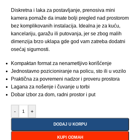
Diskretna i laka za postavljanje, prenosiva mini
kamera pomaže da imate bolji pregled nad prostorom
bez komplikovanih instalacija. Idealna je za kuću,
kancelariju, garažu ili putovanja, jer se zbog malih
dimenzija brzo uklapa gde god vam zatreba dodatni
osećaj sigurnosti.
Kompaktan format za nenametljivo korišćenje
Jednostavno pozicioniranje na policu, sto ili u vozilo
Praktična za povremeni nadzor i proveru prostora
Lagana za nošenje i čuvanje u torbi
Dobar izbor za dom, radni prostor i put
-
+
DODAJ U KORPU
KUPI ODMAH