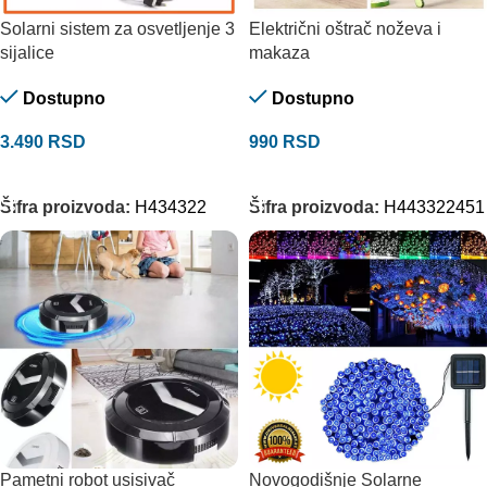
Solarni sistem za osvetljenje 3
Električni oštrač noževa i
sijalice
makaza
Dostupno
Dostupno
3.490
RSD
990
RSD
DODAJ U KORPU
DODAJ U KORPU
Šifra proizvoda:
H434322
Šifra proizvoda:
H443322451
Pametni robot usisivač
Novogodišnje Solarne