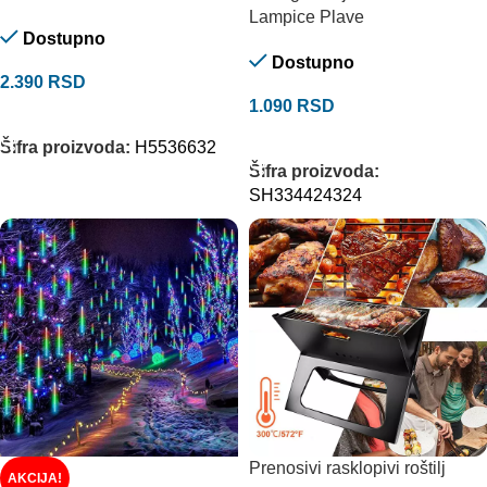
Lampice Plave
Dostupno
Dostupno
2.390
RSD
1.090
RSD
DODAJ U KORPU
DODAJ U KORPU
Šifra proizvoda:
H5536632
Šifra proizvoda:
SH334424324
Prenosivi rasklopivi roštilj
AKCIJA!