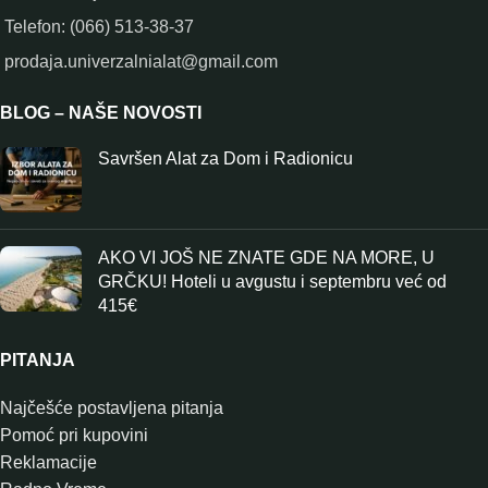
Telefon: (066) 513-38-37
prodaja.univerzalnialat@gmail.com
BLOG – NAŠE NOVOSTI
Savršen Alat za Dom i Radionicu
AKO VI JOŠ NE ZNATE GDE NA MORE, U
GRČKU! Hoteli u avgustu i septembru već od
415€
PITANJA
Najčešće postavljena pitanja
Pomoć pri kupovini
Reklamacije