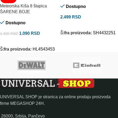
Meteorska Kiša 8 štapica
Dostupno
ŠARENE BOJE
2.499
RSD
Dostupno
DODAJ U KORPU
Šifra proizvoda:
SH4432251
1.090
RSD
1.400
RSD
DODAJ U KORPU
Šifra proizvoda:
HL4543453
UNIVERSAL SHOP je stranica za online prodaju proizvoda
firme MEGASHOP 24H.
26000, Srbija, Pančevo