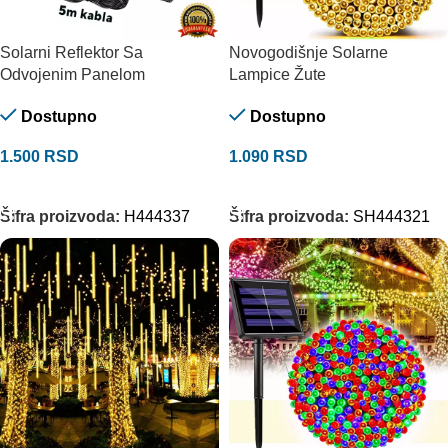
Solarni Reflektor Sa
Novogodišnje Solarne
Odvojenim Panelom
Lampice Žute
Dostupno
Dostupno
1.500
RSD
1.090
RSD
DODAJ U KORPU
DODAJ U KORPU
Šifra proizvoda:
H444337
Šifra proizvoda:
SH444321