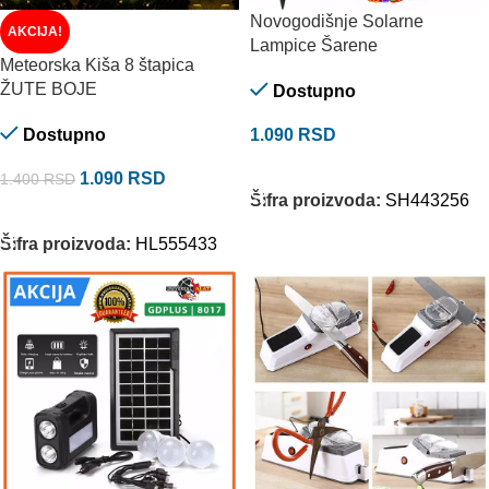
Novogodišnje Solarne
AKCIJA!
Lampice Šarene
Meteorska Kiša 8 štapica
ŽUTE BOJE
Dostupno
Dostupno
1.090
RSD
DODAJ U KORPU
1.090
RSD
1.400
RSD
Šifra proizvoda:
SH443256
DODAJ U KORPU
Šifra proizvoda:
HL555433