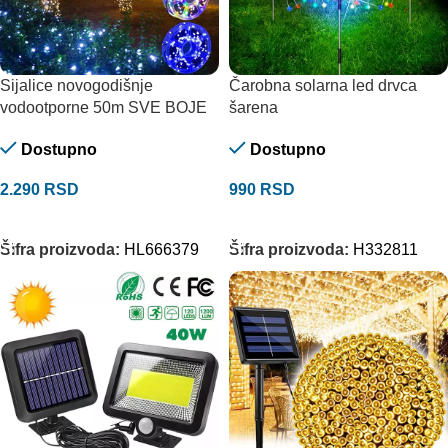
Sijalice novogodišnje
Čarobna solarna led drvca
vodootporne 50m SVE BOJE
šarena
Dostupno
Dostupno
2.290
RSD
990
RSD
ODABERITE OPCIJE
DODAJ U KORPU
Šifra proizvoda:
HL666379
Šifra proizvoda:
H332811