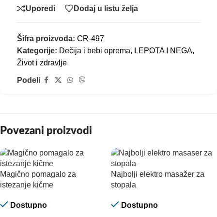
Uporedi
Dodaj u listu želja
Šifra proizvoda:
CR-497
Kategorije:
Dečija i bebi oprema
,
LEPOTA I NEGA
,
Život i zdravlje
Podeli
Povezani proizvodi
Magično pomagalo za
Najbolji elektro masažer za
istezanje kičme
stopala
Dostupno
Dostupno