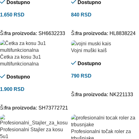
Dostupno
Dostupno
1.650
RSD
840
RSD
DODAJ U KORPU
DODAJ U KORPU
Šifra proizvoda:
SH6632233
Šifra proizvoda:
HL8838224
Vojni muški kaiš
Četka za kosu 3u1
Dostupno
multifunkcionalna
790
RSD
Dostupno
ODABERITE OPCIJE
1.900
RSD
Šifra proizvoda:
NK221133
DODAJ U KORPU
Šifra proizvoda:
SH73772721
Profesionalni Stajler za kosu
Profesionalni točak roler za
5u1
trbušnjake