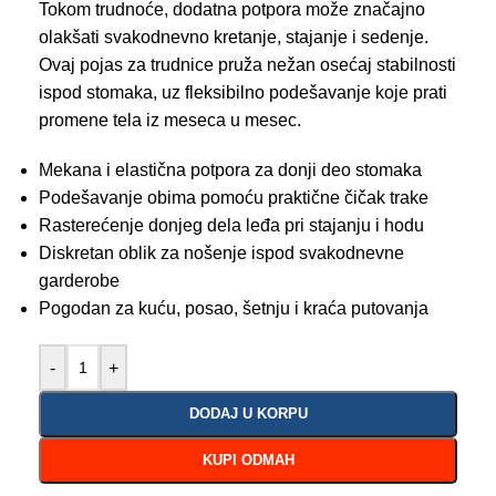
Tokom trudnoće, dodatna potpora može značajno
olakšati svakodnevno kretanje, stajanje i sedenje.
Ovaj pojas za trudnice pruža nežan osećaj stabilnosti
ispod stomaka, uz fleksibilno podešavanje koje prati
promene tela iz meseca u mesec.
Mekana i elastična potpora za donji deo stomaka
Podešavanje obima pomoću praktične čičak trake
Rasterećenje donjeg dela leđa pri stajanju i hodu
Diskretan oblik za nošenje ispod svakodnevne
garderobe
Pogodan za kuću, posao, šetnju i kraća putovanja
-
+
DODAJ U KORPU
KUPI ODMAH