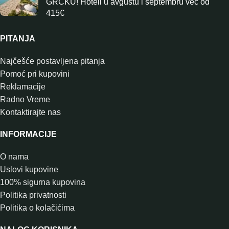
GRČKU! Hoteli u avgustu i septembru već od
415€
PITANJA
Najčešće postavljena pitanja
Pomoć pri kupovini
Reklamacije
Radno Vreme
Kontaktirajte nas
INFORMACIJE
O nama
Uslovi kupovine
100% sigurna kupovina
Politika privatnosti
Politika o kolačićima