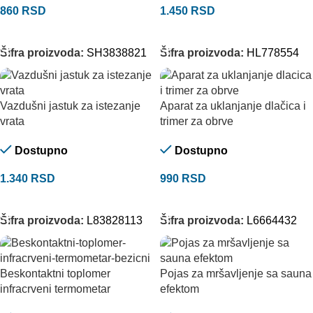
860
RSD
1.450
RSD
DODAJ U KORPU
DODAJ U KORPU
Šifra proizvoda:
SH3838821
Šifra proizvoda:
HL778554
Vazdušni jastuk za istezanje
Aparat za uklanjanje dlačica i
vrata
trimer za obrve
Dostupno
Dostupno
1.340
RSD
990
RSD
DODAJ U KORPU
DODAJ U KORPU
Šifra proizvoda:
L83828113
Šifra proizvoda:
L6664432
Beskontaktni toplomer
Pojas za mršavljenje sa sauna
infracrveni termometar
efektom