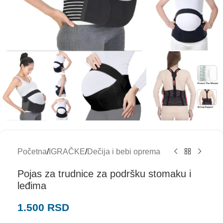
Početna
/
IGRAČKE
/
Dečija i bebi oprema
Pojas za trudnice za podršku stomaku i
leđima
1.500
RSD