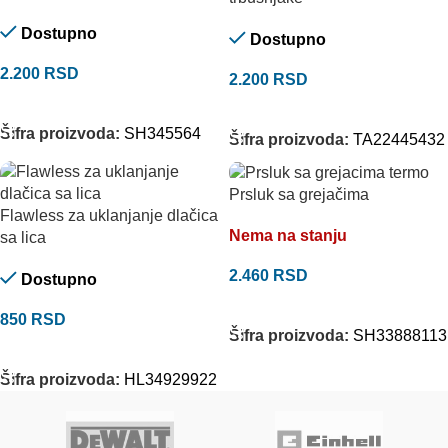
Dostupno
Dostupno
2.200
RSD
2.200
RSD
DODAJ U KORPU
DODAJ U KORPU
Šifra proizvoda:
SH345564
Šifra proizvoda:
TA22445432
Prsluk sa grejačima
Flawless za uklanjanje dlačica
Nema na stanju
sa lica
2.460
RSD
Dostupno
ODABERITE OPCIJE
850
RSD
Šifra proizvoda:
SH33888113
DODAJ U KORPU
Šifra proizvoda:
HL34929922