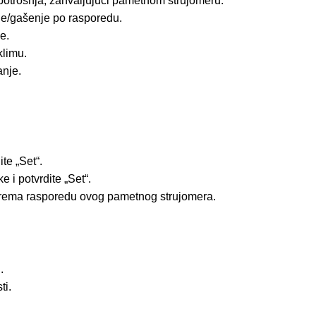
 potrošnja, zahvaljujući pametnom strujomeru.
je/gašenje po rasporedu.
e.
klimu.
anje.
te „Set“.
e i potvrdite „Set“.
prema rasporedu ovog pametnog strujomera.
.
ti.