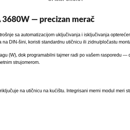
A 3680W — precizan merač
šnje sa automatizacijom uključivanja i isključivanja opterećenja
 na DIN-šini, koristi standardnu utičnicu ili zidnu/pločastu mon
agu (W), dok programabilni tajmer radi po vašem rasporedu — dn
metnim strujomerom.
riključuje na utičnicu na kućištu. Integrisani merni modul meri