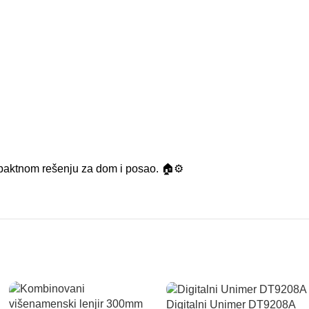
paktnom rešenju za dom i posao. 🏠⚙️
Digitalni Unimer DT9208A