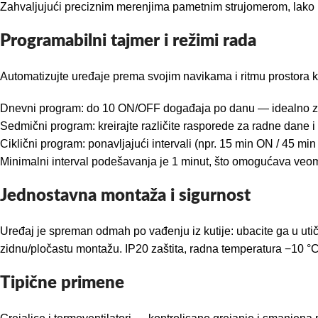
Zahvaljujući preciznim merenjima pametnim strujomerom, lako id
Programabilni tajmer i režimi rada
Automatizujte uređaje prema svojim navikama i ritmu prostora k
Dnevni program: do 10 ON/OFF događaja po danu — idealno za j
Sedmični program: kreirajte različite rasporede za radne dane i
Ciklični program: ponavljajući intervali (npr. 15 min ON / 45 min
Minimalni interval podešavanja je 1 minut, što omogućava veo
Jednostavna montaža i sigurnost
Uređaj je spreman odmah po vađenju iz kutije: ubacite ga u utičn
zidnu/pločastu montažu. IP20 zaštita, radna temperatura −10 °
Tipične primene