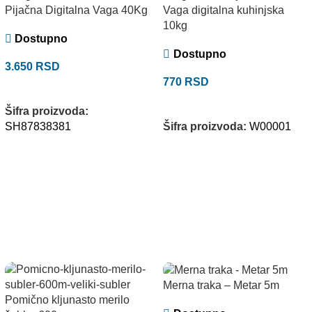
Pijačna Digitalna Vaga 40Kg
Vaga digitalna kuhinjska
10kg
Dostupno
Dostupno
3.650
RSD
770
RSD
DODAJ U KORPU
DODAJ U KORPU
Šifra proizvoda:
SH87838381
Šifra proizvoda:
W00001
Merna traka – Metar 5m
Pomično kljunasto merilo