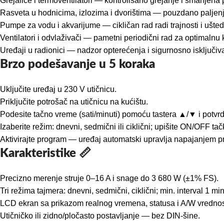
Grejalice i termoventilatori — kontrolisano grejanje i smanjena
Rasveta u hodnicima, izlozima i dvorištima — pouzdano paljen
Pumpe za vodu i akvarijume — cikličan rad radi trajnosti i ušted
Ventilatori i odvlaživači — pametni periodični rad za optimalnu 
Uređaji u radionici — nadzor opterećenja i sigurnosno isključiv
Brzo podešavanje u 5 koraka
Uključite uređaj u 230 V utičnicu.
Priključite potrošač na utičnicu na kućištu.
Podesite tačno vreme (sati/minuti) pomoću tastera ▲/▼ i potvrdi
Izaberite režim: dnevni, sedmični ili ciklični; upišite ON/OFF tačk
Aktivirajte program — uređaj automatski upravlja napajanjem 
Karakteristike 📏
Precizno merenje struje 0–16 A i snage do 3 680 W (±1% FS).
Tri režima tajmera: dnevni, sedmični, ciklični; min. interval 1 min
LCD ekran sa prikazom realnog vremena, statusa i A/W vrednos
Utičničko ili zidno/pločasto postavljanje — bez DIN-šine.