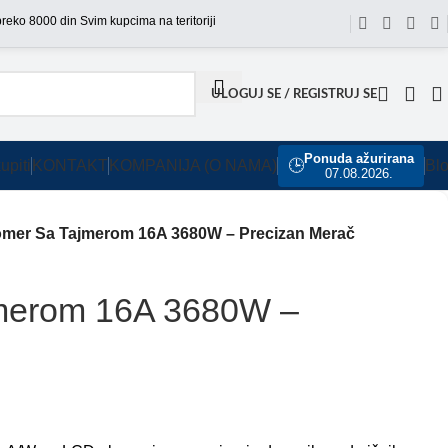
Svim kupcima na teritoriji Srbije omogućili smo besplatnu dostavu za sve
ULOGUJ SE / REGISTRUJ SE
Ponuda ažurirana
upiti
KONTAKT
KOMPANIJA (O NAMA)
🕒
Bl
07.08.2026.
omer Sa Tajmerom 16A 3680W – Precizan Merač
jmerom 16A 3680W –