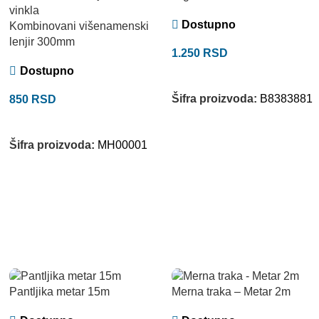
Dostupno
Kombinovani višenamenski
lenjir 300mm
1.250
RSD
Dostupno
DODAJ U KORPU
Šifra proizvoda:
B8383881
850
RSD
DODAJ U KORPU
Šifra proizvoda:
MH00001
Pantljika metar 15m
Merna traka – Metar 2m