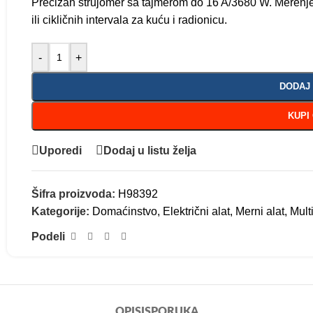
Precizan strujomer sa tajmerom do 16 A/3680 W. Merenj
ili cikličnih intervala za kuću i radionicu.
-
+
DODAJ
KUPI
Uporedi
Dodaj u listu želja
Šifra proizvoda:
H98392
Kategorije:
Domaćinstvo
,
Električni alat
,
Merni alat
,
Mult
Podeli
OPIS
ISPORUKA