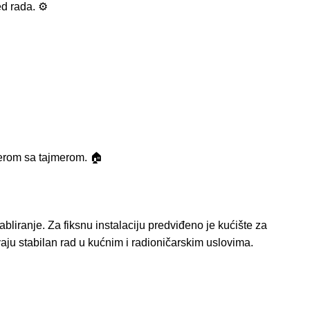
d rada. ⚙️
erom sa tajmerom. 🏠
bliranje. Za fiksnu instalaciju predviđeno je kućište za
u stabilan rad u kućnim i radioničarskim uslovima.