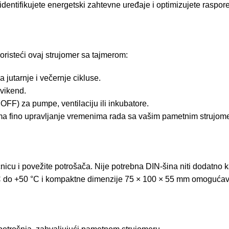
entifikujete energetski zahtevne uređaje i optimizujete raspore
oristeći ovaj strujomer sa tajmerom:
utarnje i večernje cikluse.
 vikend.
 OFF) za pumpe, ventilaciju ili inkubatore.
ma fino upravljanje vremenima rada sa vašim pametnim strujom
icu i povežite potrošača. Nije potrebna DIN-šina niti dodatno ka
C do +50 °C i kompaktne dimenzije 75 × 100 × 55 mm omogućavaj