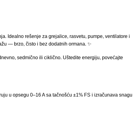
. Idealno rešenje za grejalice, rasvetu, pumpe, ventilatore i
tažu — brzo, čisto i bez dodatnih ormana. ✨
evno, sedmično ili ciklično. Uštedite energiju, povećajte
 struju u opsegu 0–16 A sa tačnošću ±1% FS i izračunava snagu