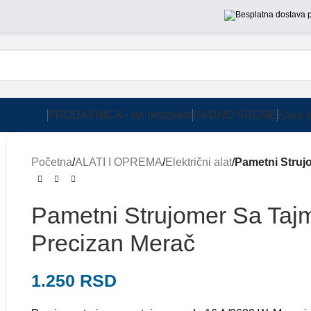
PRODAVNICA - svi proizvodi
RADNO VREME
Kako k
Početna
/
ALATI I OPREMA
/
Električni alat
/
Pametni Struj
Pametni Strujomer Sa Ta
Precizan Merač
1.250
RSD