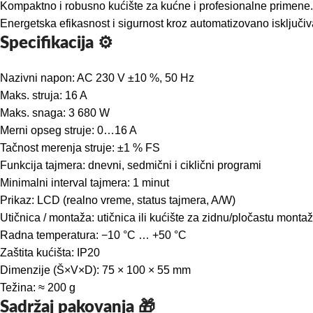
Kompaktno i robusno kućište za kućne i profesionalne primene.
Energetska efikasnost i sigurnost kroz automatizovano isključi
Specifikacija ⚙️
Nazivni napon: AC 230 V ±10 %, 50 Hz
Maks. struja: 16 A
Maks. snaga: 3 680 W
Merni opseg struje: 0…16 A
Tačnost merenja struje: ±1 % FS
Funkcija tajmera: dnevni, sedmični i ciklični programi
Minimalni interval tajmera: 1 minut
Prikaz: LCD (realno vreme, status tajmera, A/W)
Utičnica / montaža: utičnica ili kućište za zidnu/pločastu monta
Radna temperatura: −10 °C … +50 °C
Zaštita kućišta: IP20
Dimenzije (Š×V×D): 75 × 100 × 55 mm
Težina: ≈ 200 g
Sadržaj pakovanja 🎁