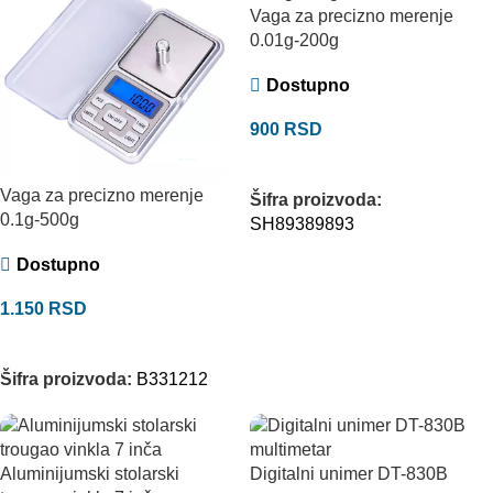
Vaga za precizno merenje
0.01g-200g
Dostupno
900
RSD
DODAJ U KORPU
Vaga za precizno merenje
Šifra proizvoda:
0.1g-500g
SH89389893
Dostupno
1.150
RSD
DODAJ U KORPU
Šifra proizvoda:
B331212
Aluminijumski stolarski
Digitalni unimer DT-830B