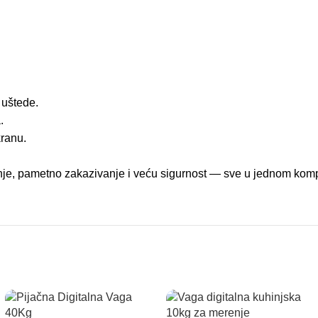
 uštede.
.
kranu.
šnje, pametno zakazivanje i veću sigurnost — sve u jednom kom