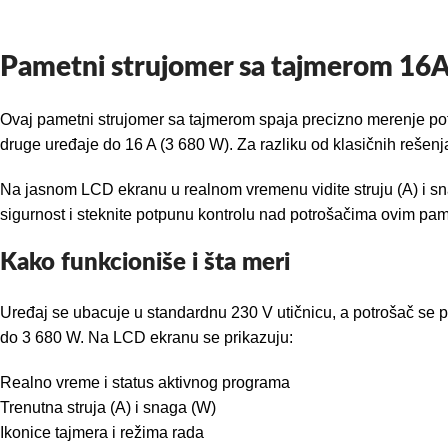
Pametni strujomer sa tajmerom 16
Ovaj pametni strujomer sa tajmerom spaja precizno merenje potro
druge uređaje do 16 A (3 680 W). Za razliku od klasičnih rešenja
Na jasnom LCD ekranu u realnom vremenu vidite struju (A) i sn
sigurnost i steknite potpunu kontrolu nad potrošačima ovim pa
Kako funkcioniše i šta meri
Uređaj se ubacuje u standardnu 230 V utičnicu, a potrošač se p
do 3 680 W. Na LCD ekranu se prikazuju:
Realno vreme i status aktivnog programa
Trenutna struja (A) i snaga (W)
Ikonice tajmera i režima rada