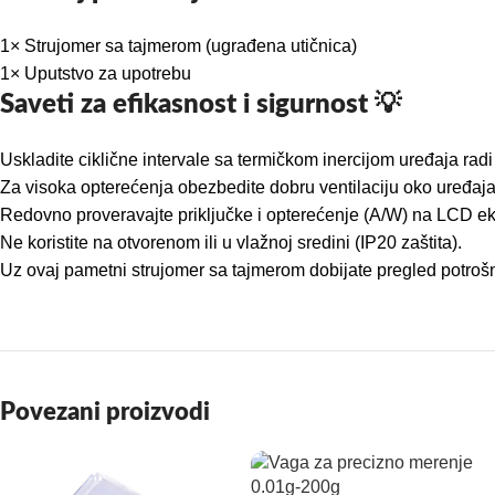
1× Strujomer sa tajmerom (ugrađena utičnica)
1× Uputstvo za upotrebu
Saveti za efikasnost i sigurnost 💡
Uskladite ciklične intervale sa termičkom inercijom uređaja radi
Za visoka opterećenja obezbedite dobru ventilaciju oko uređaja
Redovno proveravajte priključke i opterećenje (A/W) na LCD e
Ne koristite na otvorenom ili u vlažnoj sredini (IP20 zaštita).
Uz ovaj pametni strujomer sa tajmerom dobijate pregled potro
Povezani proizvodi