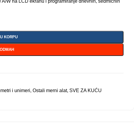
e A/W na LCD ekranu i programiranje dnevnih, sedmičnih
 U KORPU
 ODMAH
imetri i unimeri
,
Ostali merni alat
,
SVE ZA KUĆU