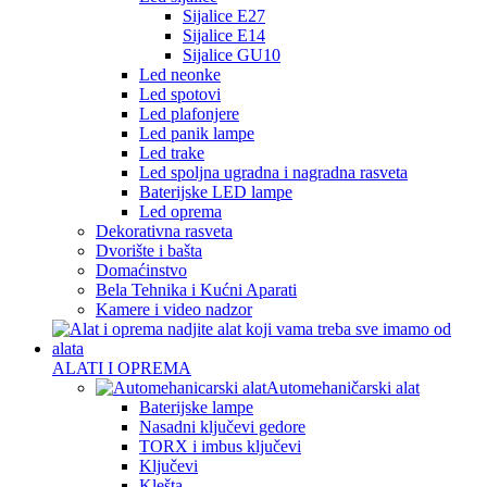
Sijalice E27
Sijalice E14
Sijalice GU10
Led neonke
Led spotovi
Led plafonjere
Led panik lampe
Led trake
Led spoljna ugradna i nagradna rasveta
Baterijske LED lampe
Led oprema
Dekorativna rasveta
Dvorište i bašta
Domaćinstvo
Bela Tehnika i Kućni Aparati
Kamere i video nadzor
ALATI I OPREMA
Automehaničarski alat
Baterijske lampe
Nasadni ključevi gedore
TORX i imbus ključevi
Ključevi
Klešta