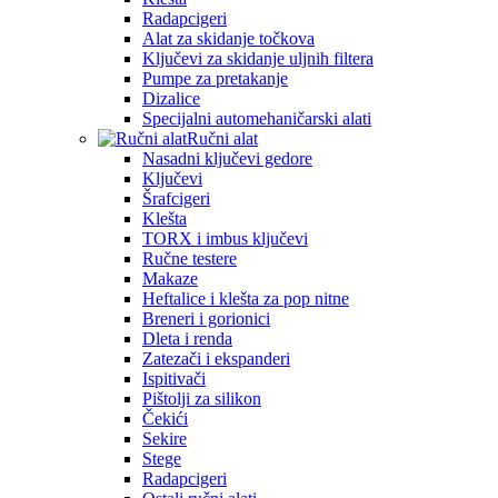
Radapcigeri
Alat za skidanje točkova
Ključevi za skidanje uljnih filtera
Pumpe za pretakanje
Dizalice
Specijalni automehaničarski alati
Ručni alat
Nasadni ključevi gedore
Ključevi
Šrafcigeri
Klešta
TORX i imbus ključevi
Ručne testere
Makaze
Heftalice i klešta za pop nitne
Breneri i gorionici
Dleta i renda
Zatezači i ekspanderi
Ispitivači
Pištolji za silikon
Čekići
Sekire
Stege
Radapcigeri