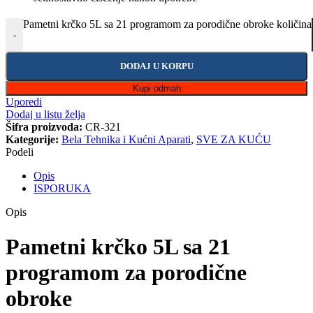
Pametni krčko 5L sa 21 programom za porodične obroke količina
-
DODAJ U KORPU
Kupi odmah
Uporedi
Dodaj u listu želja
Šifra proizvoda:
CR-321
Kategorije:
Bela Tehnika i Kućni Aparati
,
SVE ZA KUĆU
Podeli
Opis
ISPORUKA
Opis
Pametni krčko 5L sa 21
programom za porodične
obroke