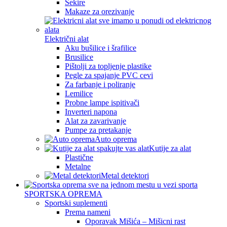
Sekire
Makaze za orezivanje
Električni alat
Aku bušilice i šrafilice
Brusilice
Pištolji za topljenje plastike
Pegle za spajanje PVC cevi
Za farbanje i poliranje
Lemilice
Probne lampe ispitivači
Inverteri napona
Alat za zavarivanje
Pumpe za pretakanje
Auto oprema
Kutije za alat
Plastične
Metalne
Metal detektori
SPORTSKA OPREMA
Sportski suplementi
Prema nameni
Oporavak Mišića – Mišicni rast