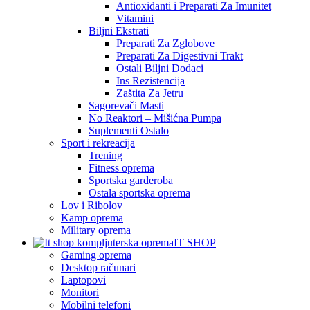
Antioxidanti i Preparati Za Imunitet
Vitamini
Biljni Ekstrati
Preparati Za Zglobove
Preparati Za Digestivni Trakt
Ostali Biljni Dodaci
Ins Rezistencija
Zaštita Za Jetru
Sagorevači Masti
No Reaktori – Mišićna Pumpa
Suplementi Ostalo
Sport i rekreacija
Trening
Fitness oprema
Sportska garderoba
Ostala sportska oprema
Lov i Ribolov
Kamp oprema
Military oprema
IT SHOP
Gaming oprema
Desktop računari
Laptopovi
Monitori
Mobilni telefoni