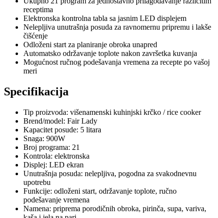
Ukupno 21 program za jednostavno prilagođavanje različitim
receptima
Elektronska kontrolna tabla sa jasnim LED displejem
Nelepljiva unutrašnja posuda za ravnomernu pripremu i lakše
čišćenje
Odloženi start za planiranje obroka unapred
Automatsko održavanje toplote nakon završetka kuvanja
Mogućnost ručnog podešavanja vremena za recepte po vašoj
meri
Specifikacija
Tip proizvoda: višenamenski kuhinjski krčko / rice cooker
Brend/model: Fair Lady
Kapacitet posude: 5 litara
Snaga: 900W
Broj programa: 21
Kontrola: elektronska
Displej: LED ekran
Unutrašnja posuda: nelepljiva, pogodna za svakodnevnu
upotrebu
Funkcije: odloženi start, održavanje toplote, ručno
podešavanje vremena
Namena: priprema porodičnih obroka, pirinča, supa, variva,
kaša i jela na pari