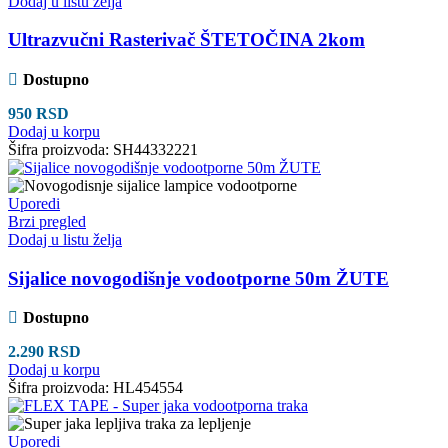
Dodaj u listu želja
Ultrazvučni Rasterivač ŠTETOČINA 2kom
Dostupno
950
RSD
Dodaj u korpu
Šifra proizvoda:
SH44332221
Uporedi
Brzi pregled
Dodaj u listu želja
Sijalice novogodišnje vodootporne 50m ŽUTE
Dostupno
2.290
RSD
Dodaj u korpu
Šifra proizvoda:
HL454554
Uporedi