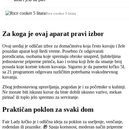
Rice cooker 5 litara
Za koga je ovaj aparat pravi izbor
Ovaj uređaj je odličan izbor za domaćinstva koja često kuvaju i žele
pouzdan aparat koji štedi vreme. Posebno će odgovarati
porodicama, osobama koje spremaju obroke unapred, ljubiteljima
jednostavne pripreme pirinča, kao i svima koji žele da smanje broj
posuda koje koriste tokom kuvanja. Sigurno je da pametni krčko 5L
sa 21 programom odgovara različitim potrebama svakodnevnog
kuvanja.
Zbog jednostavnog upravljanja, pogodan je i za početnike u kuhinji.
Ne morate biti iskusni kuvar da biste dobili ukusno varivo, mekan
pirinač ili toplo jelo spremno za serviranje.
Praktičan poklon za svaki dom
Fair Lady krčko je i odlična ideja za poklon za useljenje, venčanje,
rođendan ili praznike. 🎁 Spaja korisnost, moderan način pripreme