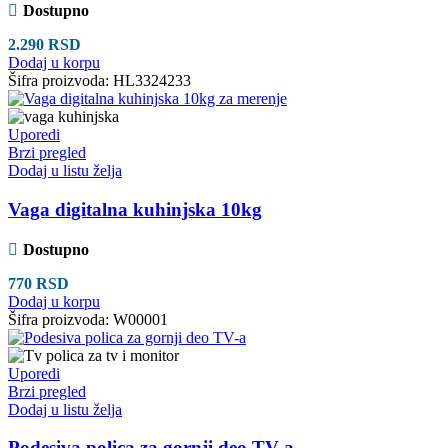
Dostupno
2.290
RSD
Dodaj u korpu
Šifra proizvoda:
HL3324233
Uporedi
Brzi pregled
Dodaj u listu želja
Vaga digitalna kuhinjska 10kg
Dostupno
770
RSD
Dodaj u korpu
Šifra proizvoda:
W00001
Uporedi
Brzi pregled
Dodaj u listu želja
Podesiva polica za gornji deo TV-a