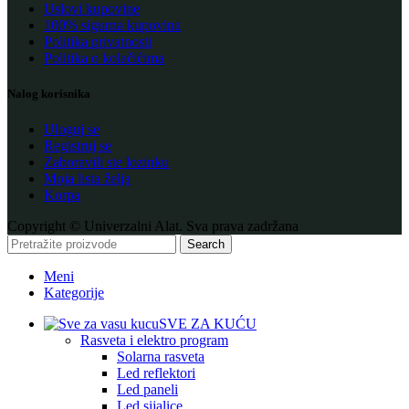
Uslovi kupovine
100% sigurna kupovina
Politika privatnosti
Politika o kolačićima
Nalog korisnika
Uloguj se
Registruj se
Zaboravili ste lozinku
Moja lista želja
Korpa
Copyright © Univerzalni Alat. Sva prava zadržana
Search
Meni
Kategorije
SVE ZA KUĆU
Rasveta i elektro program
Solarna rasveta
Led reflektori
Led paneli
Led sijalice