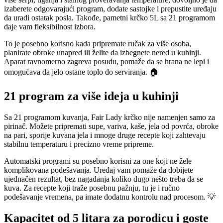
izaberete odgovarajući program, dodate sastojke i prepustite uređaju
da uradi ostatak posla. Takođe, pametni krčko 5L sa 21 programom
daje vam fleksibilnost izbora.
To je posebno korisno kada pripremate ručak za više osoba,
planirate obroke unapred ili želite da izbegnete nered u kuhinji.
Aparat ravnomerno zagreva posudu, pomaže da se hrana ne lepi i
omogućava da jelo ostane toplo do serviranja. 🏠
21 program za više ideja u kuhinji
Sa 21 programom kuvanja, Fair Lady krčko nije namenjen samo za
pirinač. Možete pripremati supe, variva, kaše, jela od povrća, obroke
na pari, sporije kuvana jela i mnoge druge recepte koji zahtevaju
stabilnu temperaturu i precizno vreme pripreme.
Automatski programi su posebno korisni za one koji ne žele
komplikovana podešavanja. Uređaj vam pomaže da dobijete
ujednačen rezultat, bez nagađanja koliko dugo nešto treba da se
kuva. Za recepte koji traže posebnu pažnju, tu je i ručno
podešavanje vremena, pa imate dodatnu kontrolu nad procesom. 💡
Kapacitet od 5 litara za porodicu i goste