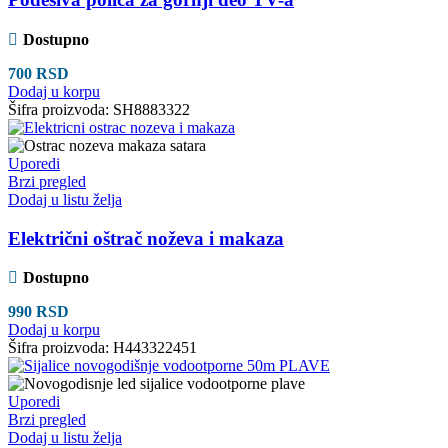
Dostupno
700
RSD
Dodaj u korpu
Šifra proizvoda:
SH8883322
Uporedi
Brzi pregled
Dodaj u listu želja
Električni oštrač noževa i makaza
Dostupno
990
RSD
Dodaj u korpu
Šifra proizvoda:
H443322451
Uporedi
Brzi pregled
Dodaj u listu želja