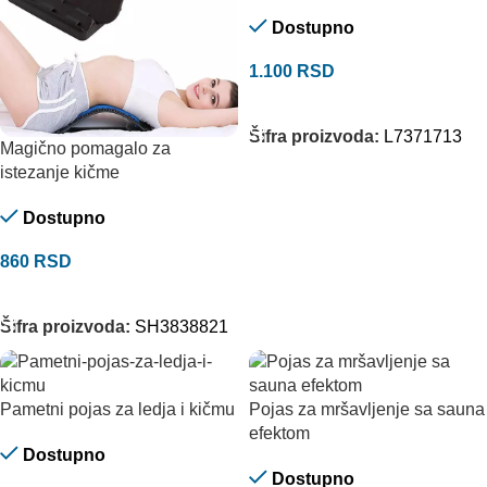
Dostupno
1.100
RSD
DODAJ U KORPU
Šifra proizvoda:
L7371713
Magično pomagalo za
istezanje kičme
Dostupno
860
RSD
DODAJ U KORPU
Šifra proizvoda:
SH3838821
Pametni pojas za ledja i kičmu
Pojas za mršavljenje sa sauna
efektom
Dostupno
Dostupno