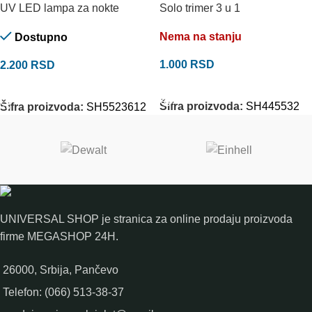
UV LED lampa za nokte
Solo trimer 3 u 1
Nema na stanju
Dostupno
1.000
RSD
2.200
RSD
PROČITAJTE JOŠ
DODAJ U KORPU
Šifra proizvoda:
SH445532
Šifra proizvoda:
SH5523612
UNIVERSAL SHOP je stranica za online prodaju proizvoda
firme MEGASHOP 24H.
26000, Srbija, Pančevo
Telefon: (066) 513-38-37