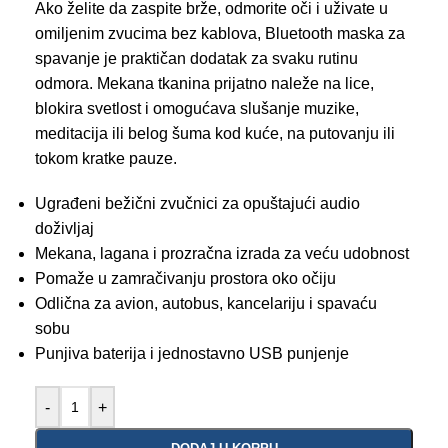
Ako želite da zaspite brže, odmorite oči i uživate u
omiljenim zvucima bez kablova, Bluetooth maska za
spavanje je praktičan dodatak za svaku rutinu
odmora. Mekana tkanina prijatno naleže na lice,
blokira svetlost i omogućava slušanje muzike,
meditacija ili belog šuma kod kuće, na putovanju ili
tokom kratke pauze.
Ugrađeni bežični zvučnici za opuštajući audio
doživljaj
Mekana, lagana i prozračna izrada za veću udobnost
Pomaže u zamračivanju prostora oko očiju
Odlična za avion, autobus, kancelariju i spavaću
sobu
Punjiva baterija i jednostavno USB punjenje
-
+