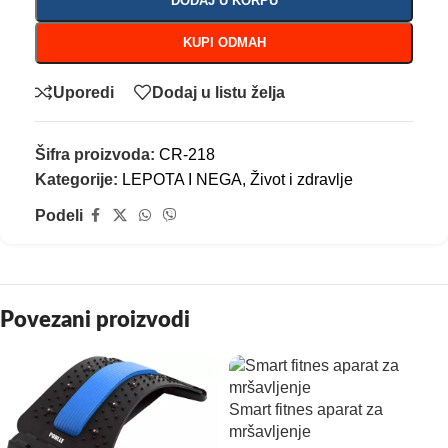
DODAJ U KORPU
KUPI ODMAH
Uporedi
Dodaj u listu želja
Šifra proizvoda:
CR-218
Kategorije:
LEPOTA I NEGA
,
Život i zdravlje
Podeli
Povezani proizvodi
Smart fitnes aparat za
mršavljenje