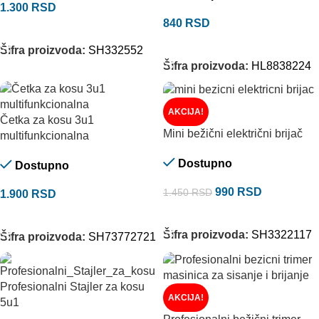
1.300
RSD
840
RSD
DODAJ U KORPU
DODAJ U KORPU
Šifra proizvoda:
SH332552
Šifra proizvoda:
HL8838224
AKCIJA!
Četka za kosu 3u1
Mini bežični električni brijač
multifunkcionalna
Dostupno
Dostupno
990
RSD
1.450
RSD
1.900
RSD
DODAJ U KORPU
DODAJ U KORPU
Šifra proizvoda:
SH3322117
Šifra proizvoda:
SH73772721
Profesionalni Stajler za kosu
AKCIJA!
5u1