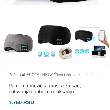
Početna
/
LEPOTA I NEGA
/
Život i zdravlje
Pametna muzička maska za san,
putovanja i duboku relaksaciju
1.750
RSD