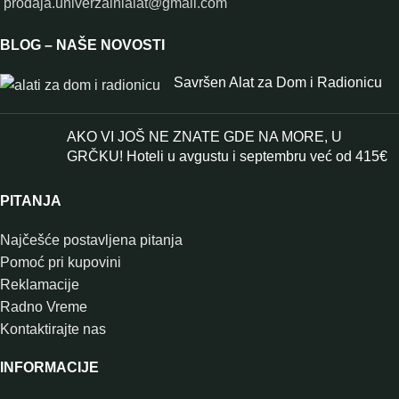
prodaja.univerzalnialat@gmail.com
BLOG – NAŠE NOVOSTI
Savršen Alat za Dom i Radionicu
AKO VI JOŠ NE ZNATE GDE NA MORE, U
GRČKU! Hoteli u avgustu i septembru već od 415€
PITANJA
Najčešće postavljena pitanja
Pomoć pri kupovini
Reklamacije
Radno Vreme
Kontaktirajte nas
INFORMACIJE