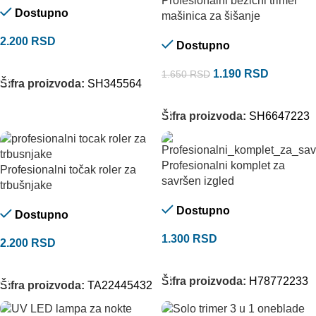
Profesionalni bežični trimer
Dostupno
mašinica za šišanje
2.200
RSD
Dostupno
DODAJ U KORPU
1.190
RSD
1.650
RSD
Šifra proizvoda:
SH345564
DODAJ U KORPU
Šifra proizvoda:
SH6647223
Profesionalni komplet za
Profesionalni točak roler za
savršen izgled
trbušnjake
Dostupno
Dostupno
1.300
RSD
2.200
RSD
DODAJ U KORPU
DODAJ U KORPU
Šifra proizvoda:
H78772233
Šifra proizvoda:
TA22445432