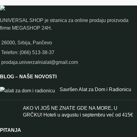
UNIVERSAL SHOP je stranica za online prodaju proizvoda
firme MEGASHOP 24H.
26000, Srbija, Pančevo
Telefon: (066) 513-38-37
prodaja.univerzalnialat@gmail.com
BLOG – NAŠE NOVOSTI
Savršen Alat za Dom i Radionicu
AKO VI JOŠ NE ZNATE GDE NA MORE, U
GRČKU! Hoteli u avgustu i septembru već od 415€
PITANJA