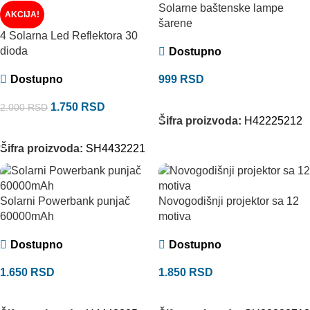
Solarne baštenske lampe
AKCIJA!
šarene
4 Solarna Led Reflektora 30
dioda
Dostupno
Dostupno
999
RSD
DODAJ U KORPU
1.750
RSD
2.000
RSD
Šifra proizvoda:
H42225212
DODAJ U KORPU
Šifra proizvoda:
SH4432221
Solarni Powerbank punjač
Novogodišnji projektor sa 12
60000mAh
motiva
Dostupno
Dostupno
1.650
RSD
1.850
RSD
DODAJ U KORPU
DODAJ U KORPU