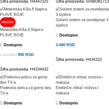
Šifra proizvoda:
H4442325
Šifra proizvoda:
SH88382713
Solarni sistem za osvetljenje 3
AKCIJA!
sijalice
Meteorska Kiša 8 štapica
PLAVE BOJE
Dostupno
Dostupno
3.490
RSD
DODAJ U KORPU
990
RSD
1.400
RSD
Šifra proizvoda:
H434322
DODAJ U KORPU
Šifra proizvoda:
H4334432
Podesiva polica za gornji deo
Električni oštrač noževa i
TV-a
makaza
Dostupno
Dostupno