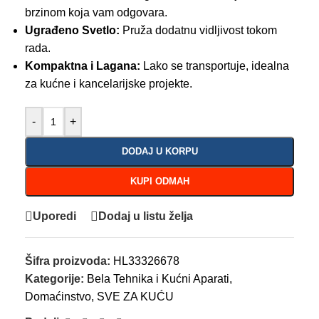
brzinom koja vam odgovara.
Ugrađeno Svetlo:
Pruža dodatnu vidljivost tokom
rada.
Kompaktna i Lagana:
Lako se transportuje, idealna
za kućne i kancelarijske projekte.
-
+
DODAJ U KORPU
KUPI ODMAH
Uporedi
Dodaj u listu želja
Šifra proizvoda:
HL33326678
Kategorije:
Bela Tehnika i Kućni Aparati
,
Domaćinstvo
,
SVE ZA KUĆU