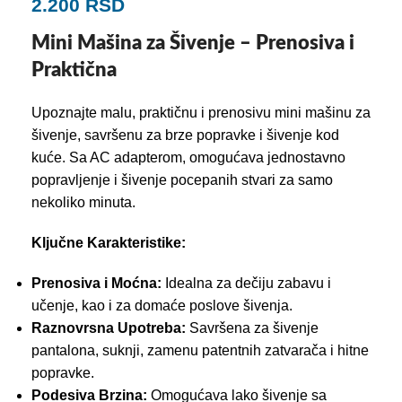
2.200
RSD
Mini Mašina za Šivenje – Prenosiva i
Praktična
Upoznajte malu, praktičnu i prenosivu mini mašinu za
šivenje, savršenu za brze popravke i šivenje kod
kuće. Sa AC adapterom, omogućava jednostavno
popravljenje i šivenje pocepanih stvari za samo
nekoliko minuta.
Ključne Karakteristike:
Prenosiva i Moćna:
Idealna za dečiju zabavu i
učenje, kao i za domaće poslove šivenja.
Raznovrsna Upotreba:
Savršena za šivenje
pantalona, suknji, zamenu patentnih zatvarača i hitne
popravke.
Podesiva Brzina:
Omogućava lako šivenje sa