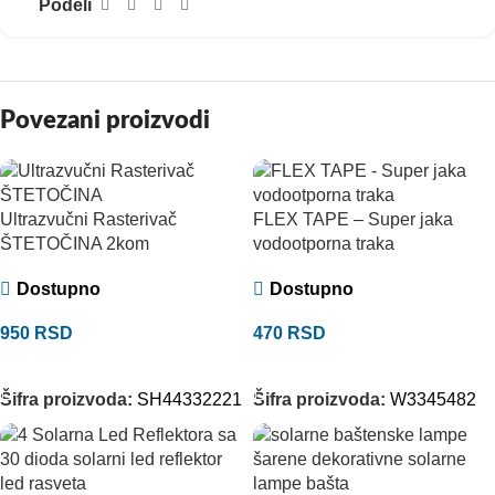
Podeli
Povezani proizvodi
Ultrazvučni Rasterivač
FLEX TAPE – Super jaka
ŠTETOČINA 2kom
vodootporna traka
Dostupno
Dostupno
950
RSD
470
RSD
DODAJ U KORPU
DODAJ U KORPU
Šifra proizvoda:
SH44332221
Šifra proizvoda:
W3345482