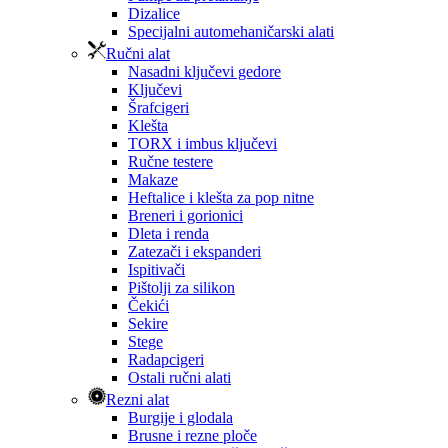
Dizalice
Specijalni automehaničarski alati
Ručni alat
Nasadni ključevi gedore
Ključevi
Šrafcigeri
Klešta
TORX i imbus ključevi
Ručne testere
Makaze
Heftalice i klešta za pop nitne
Breneri i gorionici
Dleta i renda
Zatezači i ekspanderi
Ispitivači
Pištolji za silikon
Čekići
Sekire
Stege
Radapcigeri
Ostali ručni alati
Rezni alat
Burgije i glodala
Brusne i rezne ploče