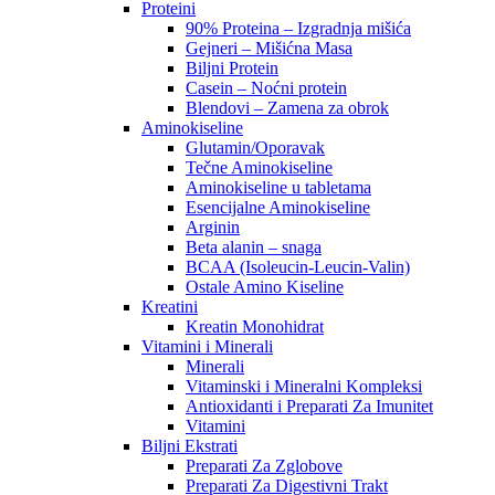
Proteini
90% Proteina – Izgradnja mišića
Gejneri – Mišićna Masa
Biljni Protein
Casein – Noćni protein
Blendovi – Zamena za obrok
Aminokiseline
Glutamin/Oporavak
Tečne Aminokiseline
Aminokiseline u tabletama
Esencijalne Aminokiseline
Arginin
Beta alanin – snaga
BCAA (Isoleucin-Leucin-Valin)
Ostale Amino Kiseline
Kreatini
Kreatin Monohidrat
Vitamini i Minerali
Minerali
Vitaminski i Mineralni Kompleksi
Antioxidanti i Preparati Za Imunitet
Vitamini
Biljni Ekstrati
Preparati Za Zglobove
Preparati Za Digestivni Trakt