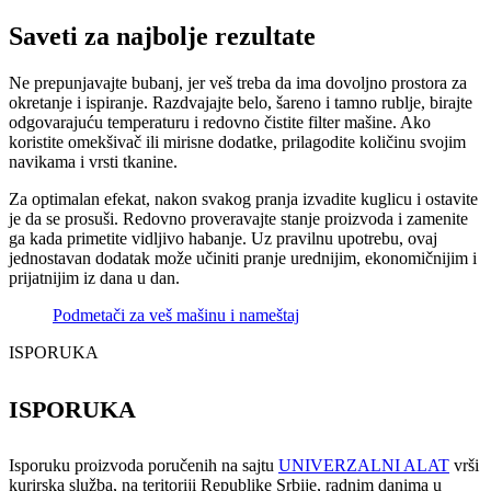
Saveti za najbolje rezultate
Ne prepunjavajte bubanj, jer veš treba da ima dovoljno prostora za
okretanje i ispiranje. Razdvajajte belo, šareno i tamno rublje, birajte
odgovarajuću temperaturu i redovno čistite filter mašine. Ako
koristite omekšivač ili mirisne dodatke, prilagodite količinu svojim
navikama i vrsti tkanine.
Za optimalan efekat, nakon svakog pranja izvadite kuglicu i ostavite
je da se prosuši. Redovno proveravajte stanje proizvoda i zamenite
ga kada primetite vidljivo habanje. Uz pravilnu upotrebu, ovaj
jednostavan dodatak može učiniti pranje urednijim, ekonomičnijim i
prijatnijim iz dana u dan.
Podmetači za veš mašinu i nameštaj
ISPORUKA
ISPORUKA
Isporuku proizvoda poručenih na sajtu
UNIVERZALNI ALAT
vrši
kurirska služba, na teritoriji Republike Srbije, radnim danima u