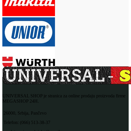
UNIVERSAL SHOP je stranica za online prodaju proizvoda firme
MEGASHOP 24H.
26000, Srbija, Pančevo
Telefon: (066) 513-38-37