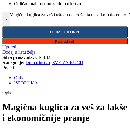
Odličan mali poklon za domaćinstvo
Magična kuglica za veš i uštedu deterdženta u svakom domu koli
-
DODAJ U KORPU
Kupi odmah
Uporedi
Dodaj u listu želja
Šifra proizvoda:
CR-132
Kategorije:
Domaćinstvo
,
SVE ZA KUĆU
Podeli
Opis
ISPORUKA
Opis
Magična kuglica za veš za lakše
i ekonomičnije pranje