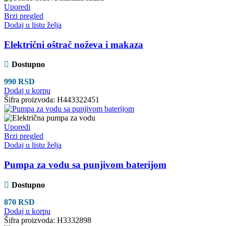
Uporedi
Brzi pregled
Dodaj u listu želja
Električni oštrač noževa i makaza
Dostupno
990
RSD
Dodaj u korpu
Šifra proizvoda:
H443322451
Uporedi
Brzi pregled
Dodaj u listu želja
Pumpa za vodu sa punjivom baterijom
Dostupno
870
RSD
Dodaj u korpu
Šifra proizvoda:
H3332898