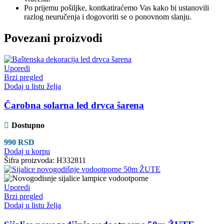
Po prijemu pošiljke, kontkatiraćemo Vas kako bi ustanovili
razlog neuručenja i dogovoriti se o ponovnom slanju.
Povezani proizvodi
Uporedi
Brzi pregled
Dodaj u listu želja
Čarobna solarna led drvca šarena
Dostupno
990
RSD
Dodaj u korpu
Šifra proizvoda:
H332811
Uporedi
Brzi pregled
Dodaj u listu želja