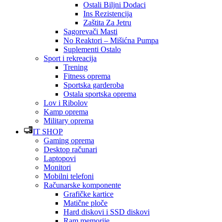
Ostali Biljni Dodaci
Ins Rezistencija
Zaštita Za Jetru
Sagorevači Masti
No Reaktori – Mišićna Pumpa
Suplementi Ostalo
Sport i rekreacija
Trening
Fitness oprema
Sportska garderoba
Ostala sportska oprema
Lov i Ribolov
Kamp oprema
Military oprema
IT SHOP
Gaming oprema
Desktop računari
Laptopovi
Monitori
Mobilni telefoni
Računarske komponente
Grafičke kartice
Matične ploče
Hard diskovi i SSD diskovi
Ram memorije