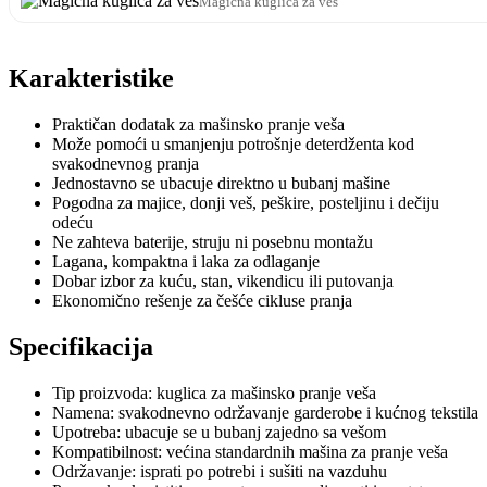
Magična kuglica za veš
Karakteristike
Praktičan dodatak za mašinsko pranje veša
Može pomoći u smanjenju potrošnje deterdženta kod
svakodnevnog pranja
Jednostavno se ubacuje direktno u bubanj mašine
Pogodna za majice, donji veš, peškire, posteljinu i dečiju
odeću
Ne zahteva baterije, struju ni posebnu montažu
Lagana, kompaktna i laka za odlaganje
Dobar izbor za kuću, stan, vikendicu ili putovanja
Ekonomično rešenje za češće cikluse pranja
Specifikacija
Tip proizvoda: kuglica za mašinsko pranje veša
Namena: svakodnevno održavanje garderobe i kućnog tekstila
Upotreba: ubacuje se u bubanj zajedno sa vešom
Kompatibilnost: većina standardnih mašina za pranje veša
Održavanje: isprati po potrebi i sušiti na vazduhu