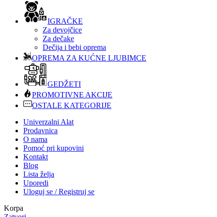
IGRAČKE
Za devojčice
Za dečake
Dečija i bebi oprema
OPREMA ZA KUĆNE LJUBIMCE
GEDŽETI
PROMOTIVNE AKCIJE
OSTALE KATEGORIJE
Univerzalni Alat
Prodavnica
O nama
Pomoć pri kupovini
Kontakt
Blog
Lista želja
Uporedi
Uloguj se / Registruj se
Korpa
Zatvori