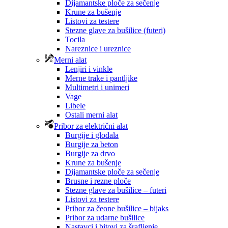
Dijamantske ploče za sečenje
Krune za bušenje
Listovi za testere
Stezne glave za bušilice (futeri)
Tocila
Nareznice i ureznice
Merni alat
Lenjiri i vinkle
Merne trake i pantljike
Multimetri i unimeri
Vage
Libele
Ostali merni alat
Pribor za električni alat
Burgije i glodala
Burgije za beton
Burgije za drvo
Krune za bušenje
Dijamantske ploče za sečenje
Brusne i rezne ploče
Stezne glave za bušilice – futeri
Listovi za testere
Pribor za čeone bušilice – bijaks
Pribor za udarne bušilice
Nastavci i bitovi za šrafljenje