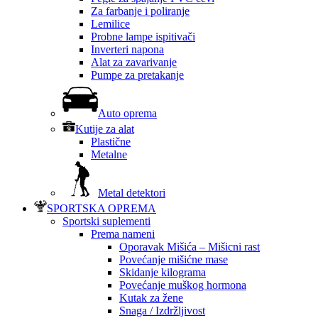
Za farbanje i poliranje
Lemilice
Probne lampe ispitivači
Inverteri napona
Alat za zavarivanje
Pumpe za pretakanje
Auto oprema
Kutije za alat
Plastične
Metalne
Metal detektori
SPORTSKA OPREMA
Sportski suplementi
Prema nameni
Oporavak Mišića – Mišicni rast
Povećanje mišićne mase
Skidanje kilograma
Povećanje muškog hormona
Kutak za žene
Snaga / Izdržljivost