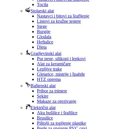
Tocila
Stolarski alat
Nastavci i bitovi za šrafljenje
Listovi za kružne testere
Stege
Burgije
Glodala
Heftalice
Dleta
Gradjevinski alat
Pur pene, silikoni i lepkovi
Alat za keramičare
Lepljive trake
Gletarice, mistrije i špahtle
HTZ oprema
Baštenski alat
Pribor za trimere
Sekire
Makaze za orezivanje
Električni alat
Aku bušilice i šrafilice
Brusilice
Pištolji za topljenje plastike
Pegle za spajanje PVC cevi