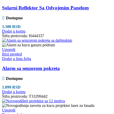
Solarni Reflektor Sa Odvojenim Panelom
Dostupno
1.500
RSD
Dodaj u korpu
Šifra proizvoda:
H444337
Uporedi
Brzi pregled
Dodaj u listu želja
Alarm sa senzorom pokreta
Dostupno
1.099
RSD
Dodaj u korpu
Šifra proizvoda:
T33299442
Uporedi