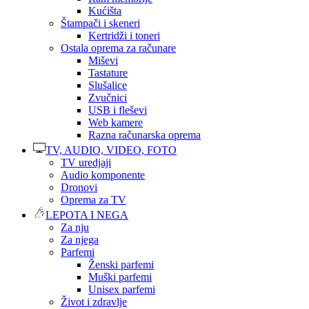
Kućišta
Štampači i skeneri
Kertridži i toneri
Ostala oprema za računare
Miševi
Tastature
Slušalice
Zvučnici
USB i fleševi
Web kamere
Razna računarska oprema
TV, AUDIO, VIDEO, FOTO
TV uredjaji
Audio komponente
Dronovi
Oprema za TV
LEPOTA I NEGA
Za nju
Za njega
Parfemi
Ženski parfemi
Muški parfemi
Unisex parfemi
Život i zdravlje