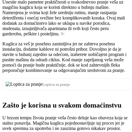
Unesite malo pametne praktičnosti u svakodnevno pranje veša uz
magičnu kuglicu koja se koristi direktno u bubnju mašine.
Namenjena je svima koji žele uredniju rutinu, manje rasipanja
deterdženta i osećaj svežine bez komplikovanih koraka. Ovaj mali
dodatak za domaćinstvo lako se uklapa u navike porodica,
studenata, iznajmljivača apartmana ili svih koji često peru
garderobu, peškire i posteljinu. ✨
Kuglica za veš je posebno zanimljiva jer ne zahteva posebnu
instalaciju, dodatne kablove ni potrošni pribor. Dovoljno je da je
stavite u bubanj zajedno sa odećom, izaberete uobičajeni program i
pustite mašinu da odradi ciklus. Kod manje zaprljanog veša može
pomoći da pranje bude praktičnije, dok se kod zahtevnijih fleka
preporučuje kombinovanje sa odgovarajućim sredstvom za pranje.
Loptica za pranje
Zašto je korisna u svakom domaćinstvu
U brzom tempu života pranje veša često deluje kao obaveza koja se
stalno ponavlja. Magična kuglica pojednostavljuje taj proces jer je
uvek spremna za upotrebu i ne zauzima gotovo nikakav prostor.