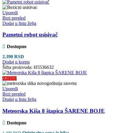
Uporedi
Brzi pregled
Dodaj u listu želja
Pametni robot usisivač
Dostupno
2.390
RSD
Dodaj u korpu
Šifra proizvoda:
H5536632
AKCIJA!
Uporedi
Brzi pregled
Dodaj u listu želja
Meteorska Kiša 8 štapica ŠARENE BOJE
Dostupno
Originalna cena je bila:
1.400
RSD