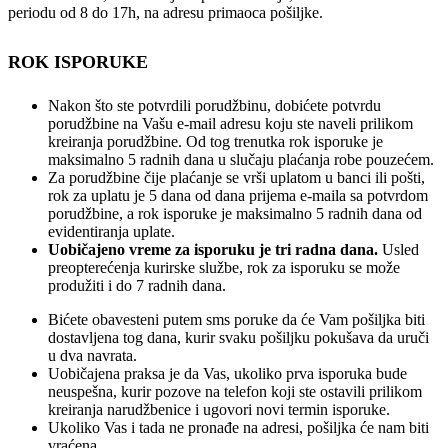
periodu od 8 do 17h, na adresu primaoca pošiljke.
ROK ISPORUKE
Nakon što ste potvrdili porudžbinu, dobićete potvrdu
porudžbine na Vašu e-mail adresu koju ste naveli prilikom
kreiranja porudžbine. Od tog trenutka rok isporuke je
maksimalno 5 radnih dana u slučaju plaćanja robe pouzećem.
Za porudžbine čije plaćanje se vrši uplatom u banci ili pošti,
rok za uplatu je 5 dana od dana prijema e-maila sa potvrdom
porudžbine, a rok isporuke je maksimalno 5 radnih dana od
evidentiranja uplate.
Uobičajeno vreme za isporuku je tri radna dana.
Usled
preopterećenja kurirske službe, rok za isporuku se može
produžiti i do 7 radnih dana.
Bićete obavesteni putem sms poruke da će Vam pošiljka biti
dostavljena tog dana, kurir svaku pošiljku pokušava da uruči
u dva navrata.
Uobičajena praksa je da Vas, ukoliko prva isporuka bude
neuspešna, kurir pozove na telefon koji ste ostavili prilikom
kreiranja narudžbenice i ugovori novi termin isporuke.
Ukoliko Vas i tada ne pronađe na adresi, pošiljka će nam biti
vraćena.