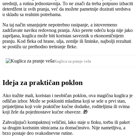
uredniji, a rutina jednostavnija. To ne znači da treba potpuno izbaciti
deterdžent iz svih pranja, već da možete pametnije dozirati sredstva
u skladu sa realnim potrebama.
Na taj način smanjujete nepotrebno rasipanje, a istovremeno
zadržavate naviku redovnog pranja. Ako perete odeću koja nije jako
zaprljana, kuglica može biti koristan saveznik u ekonomičnijem
pranju. Kod fleka od hrane, ulja, zemlje ili šminke, najbolji rezultati
se postižu uz prethodno tretiranje fleke.
Kuglica za pranje veša
Ideja za praktičan poklon
Ako tražite mali, koristan i neobičan poklon, ova magična kuglica je
odličan izbor. Može se pokloniti mladima koji se sele u prvi stan,
prijateljima koji vole praktične kućne dodatke, roditeljima ili svima
koji žele da pojednostave kućne obaveze. 🎁
Zahvaljujući kompaktnoj veličini, lako staje u fioku, torbu ili paket
sa drugim korisnim sitnicama za domaćinstvo. Nije nametljiva, a
brzo postaje deo svakodnevne rutine.