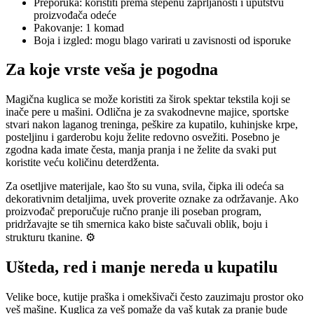
Preporuka: koristiti prema stepenu zaprljanosti i uputstvu
proizvođača odeće
Pakovanje: 1 komad
Boja i izgled: mogu blago varirati u zavisnosti od isporuke
Za koje vrste veša je pogodna
Magična kuglica se može koristiti za širok spektar tekstila koji se
inače pere u mašini. Odlična je za svakodnevne majice, sportske
stvari nakon laganog treninga, peškire za kupatilo, kuhinjske krpe,
posteljinu i garderobu koju želite redovno osvežiti. Posebno je
zgodna kada imate česta, manja pranja i ne želite da svaki put
koristite veću količinu deterdženta.
Za osetljive materijale, kao što su vuna, svila, čipka ili odeća sa
dekorativnim detaljima, uvek proverite oznake za održavanje. Ako
proizvođač preporučuje ručno pranje ili poseban program,
pridržavajte se tih smernica kako biste sačuvali oblik, boju i
strukturu tkanine. ⚙️
Ušteda, red i manje nereda u kupatilu
Velike boce, kutije praška i omekšivači često zauzimaju prostor oko
veš mašine. Kuglica za veš pomaže da vaš kutak za pranje bude