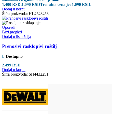
1.400 RSD.
1.090
RSD
Trenutna cena je: 1.090 RSD.
Dodaj u korpu
Šifra proizvoda:
HL4543453
Uporedi
Brzi pregled
Dodaj u listu želja
Prenosivi rasklopivi roštilj
Dostupno
2.499
RSD
Dodaj u korpu
Šifra proizvoda:
SH4432251