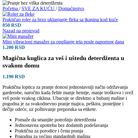
Početna
/
SVE ZA KUĆU
/
Domaćinstvo
Praktičan roler za brzo uklanjanje fleka sa tkanina kod kuće
850
RSD
Nazad na proizvod
Mini vibracioni masažer za opuštanje tela posle napornog dana
1.200
RSD
Magična kuglica za veš i uštedu deterdženta u
svakom domu
1.190
RSD
Praktična loptica za pranje donosi jednostavniji način održavanja
garderobe, naročito kada želite manje hemije, manje troškova i svež
veš posle svakog ciklusa. Ubacuje se direktno u bubanj mašine i
pogodna je za svakodnevno pranje majica, peškira, posteljine i
dečije odeće, uz poštovanje preporuka sa etikete.
Pomaže da smanjite potrošnju deterdženta
Jednostavna upotreba bez dodatnih podešavanja
Praktična za porodice i česta pranja
Pogodna za većinu standardnih mašina