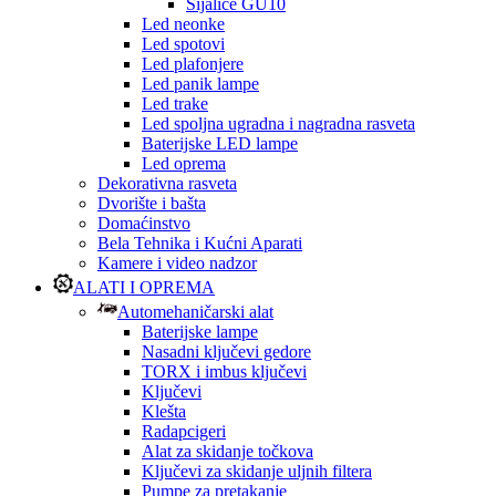
Sijalice GU10
Led neonke
Led spotovi
Led plafonjere
Led panik lampe
Led trake
Led spoljna ugradna i nagradna rasveta
Baterijske LED lampe
Led oprema
Dekorativna rasveta
Dvorište i bašta
Domaćinstvo
Bela Tehnika i Kućni Aparati
Kamere i video nadzor
ALATI I OPREMA
Automehaničarski alat
Baterijske lampe
Nasadni ključevi gedore
TORX i imbus ključevi
Ključevi
Klešta
Radapcigeri
Alat za skidanje točkova
Ključevi za skidanje uljnih filtera
Pumpe za pretakanje