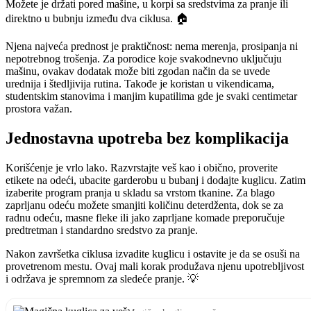
Možete je držati pored mašine, u korpi sa sredstvima za pranje ili
direktno u bubnju između dva ciklusa. 🏠
Njena najveća prednost je praktičnost: nema merenja, prosipanja ni
nepotrebnog trošenja. Za porodice koje svakodnevno uključuju
mašinu, ovakav dodatak može biti zgodan način da se uvede
urednija i štedljivija rutina. Takođe je koristan u vikendicama,
studentskim stanovima i manjim kupatilima gde je svaki centimetar
prostora važan.
Jednostavna upotreba bez komplikacija
Korišćenje je vrlo lako. Razvrstajte veš kao i obično, proverite
etikete na odeći, ubacite garderobu u bubanj i dodajte kuglicu. Zatim
izaberite program pranja u skladu sa vrstom tkanine. Za blago
zaprljanu odeću možete smanjiti količinu deterdženta, dok se za
radnu odeću, masne fleke ili jako zaprljane komade preporučuje
predtretman i standardno sredstvo za pranje.
Nakon završetka ciklusa izvadite kuglicu i ostavite je da se osuši na
provetrenom mestu. Ovaj mali korak produžava njenu upotrebljivost
i održava je spremnom za sledeće pranje. 💡