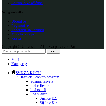
Politika o kolačićima
Nalog korisnika
Uloguj se
Registruj se
Zaboravili ste lozinku
Moja lista želja
Korpa
Copyright © Univerzalni Alat. Sva prava zadržana
Search
Meni
Kategorije
SVE ZA KUĆU
Rasveta i elektro program
Solarna rasveta
Led reflektori
Led paneli
Led sijalice
Sijalice E27
Sijalice E14