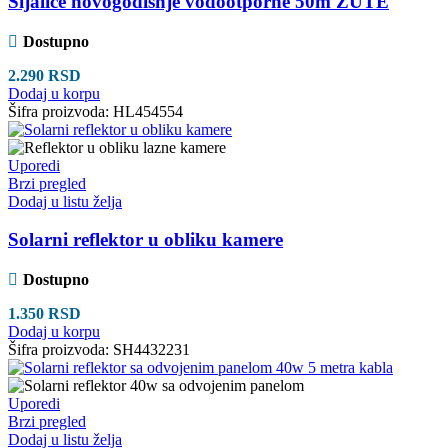
Sijalice novogodišnje vodootporne 50m ŽUTE
Dostupno
2.290
RSD
Dodaj u korpu
Šifra proizvoda:
HL454554
Uporedi
Brzi pregled
Dodaj u listu želja
Solarni reflektor u obliku kamere
Dostupno
1.350
RSD
Dodaj u korpu
Šifra proizvoda:
SH4432231
Uporedi
Brzi pregled
Dodaj u listu želja