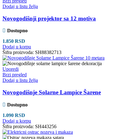
Brzi pregled
Dodaj u listu želja
Novogodišnji projektor sa 12 motiva
Dostupno
1.850
RSD
Dodaj u korpu
Šifra proizvoda:
SH88382713
Uporedi
Brzi pregled
Dodaj u listu želja
Novogodišnje Solarne Lampice Šarene
Dostupno
1.090
RSD
Dodaj u korpu
Šifra proizvoda:
SH443256