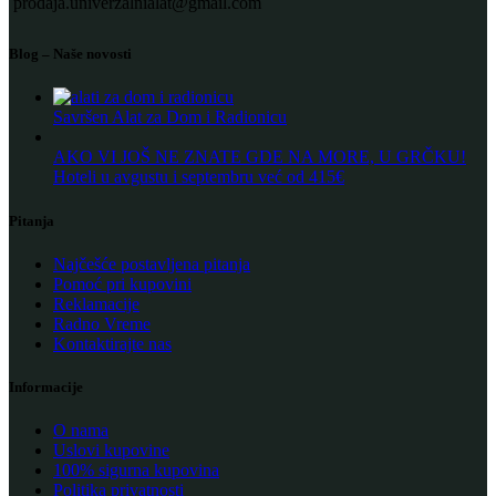
prodaja.univerzalnialat@gmail.com
Blog – Naše novosti
Savršen Alat za Dom i Radionicu
AKO VI JOŠ NE ZNATE GDE NA MORE, U GRČKU!
Hoteli u avgustu i septembru već od 415€
Pitanja
Najčešće postavljena pitanja
Pomoć pri kupovini
Reklamacije
Radno Vreme
Kontaktirajte nas
Informacije
O nama
Uslovi kupovine
100% sigurna kupovina
Politika privatnosti