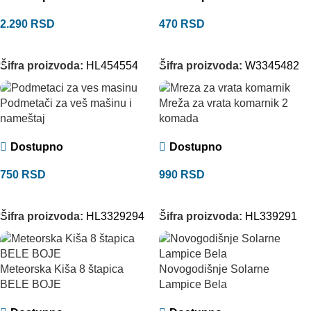
2.290
RSD
470
RSD
DODAJ U KORPU
DODAJ U KORPU
Šifra proizvoda:
HL454554
Šifra proizvoda:
W3345482
Podmetači za veš mašinu i
Mreža za vrata komarnik 2
nameštaj
komada
Dostupno
Dostupno
750
RSD
990
RSD
DODAJ U KORPU
DODAJ U KORPU
Šifra proizvoda:
HL3329294
Šifra proizvoda:
HL339291
Meteorska Kiša 8 štapica
Novogodišnje Solarne
BELE BOJE
Lampice Bela