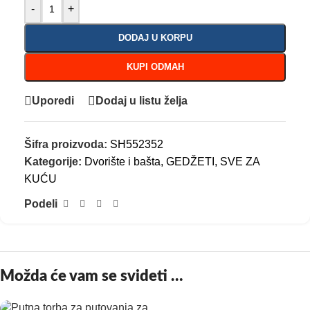
-
+
DODAJ U KORPU
KUPI ODMAH
Uporedi
Dodaj u listu želja
Šifra proizvoda:
SH552352
Kategorije:
Dvorište i bašta
,
GEDŽETI
,
SVE ZA
KUĆU
Podeli
Možda će vam se svideti …