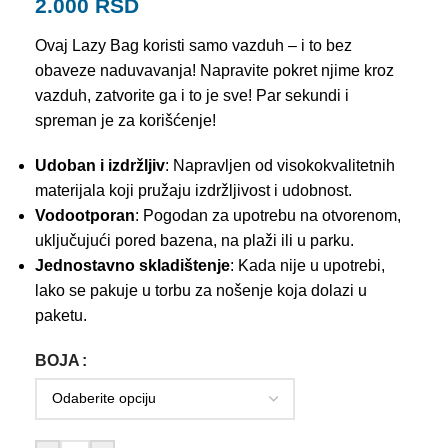
2.000
RSD
Ovaj Lazy Bag koristi samo vazduh – i to bez
obaveze naduvavanja! Napravite pokret njime kroz
vazduh, zatvorite ga i to je sve! Par sekundi i
spreman je za korišćenje!
Udoban i izdržljiv
: Napravljen od visokokvalitetnih
materijala koji pružaju izdržljivost i udobnost.
Vodootporan
: Pogodan za upotrebu na otvorenom,
uključujući pored bazena, na plaži ili u parku.
Jednostavno skladištenje
: Kada nije u upotrebi,
lako se pakuje u torbu za nošenje koja dolazi u
paketu.
BOJA