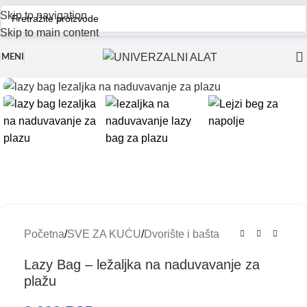
Skip to navigation
Skip to main content
MENI
Početna
/
SVE ZA KUĆU
/
Dvorište i bašta
Lazy Bag – ležaljka na naduvavanje za
plažu