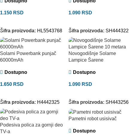
Dostupno
Dostupno
1.150
RSD
1.090
RSD
DODAJ U KORPU
DODAJ U KORPU
Šifra proizvoda:
HL5543768
Šifra proizvoda:
SH444322
Solarni Powerbank punjač
Novogodišnje Solarne
60000mAh
Lampice Šarene
Dostupno
Dostupno
1.650
RSD
1.090
RSD
DODAJ U KORPU
DODAJ U KORPU
Šifra proizvoda:
H4442325
Šifra proizvoda:
SH443256
Pametni robot usisivač
Podesiva polica za gornji deo
Dostupno
TV-a