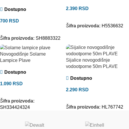
2.390
RSD
Dostupno
DODAJ U KORPU
700
RSD
Šifra proizvoda:
H5536632
DODAJ U KORPU
Šifra proizvoda:
SH8883322
Novogodišnje Solarne
Sijalice novogodišnje
Lampice Plave
vodootporne 50m PLAVE
Dostupno
Dostupno
1.090
RSD
2.290
RSD
DODAJ U KORPU
DODAJ U KORPU
Šifra proizvoda:
Šifra proizvoda:
HL767742
SH334424324