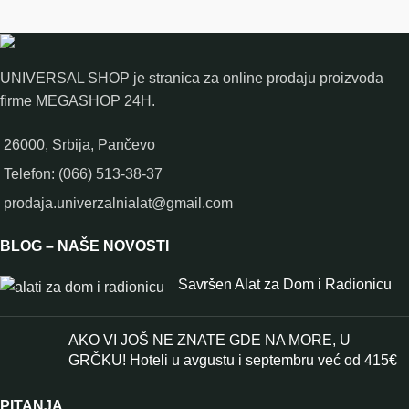
UNIVERSAL SHOP je stranica za online prodaju proizvoda
firme MEGASHOP 24H.
26000, Srbija, Pančevo
Telefon: (066) 513-38-37
prodaja.univerzalnialat@gmail.com
BLOG – NAŠE NOVOSTI
Savršen Alat za Dom i Radionicu
AKO VI JOŠ NE ZNATE GDE NA MORE, U
GRČKU! Hoteli u avgustu i septembru već od 415€
PITANJA