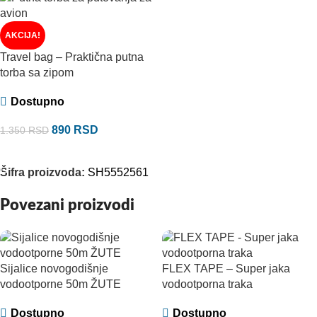
AKCIJA!
Travel bag – Praktična putna
torba sa zipom
Dostupno
890
RSD
1.350
RSD
DODAJ U KORPU
Šifra proizvoda:
SH5552561
Povezani proizvodi
Sijalice novogodišnje
FLEX TAPE – Super jaka
vodootporne 50m ŽUTE
vodootporna traka
Dostupno
Dostupno