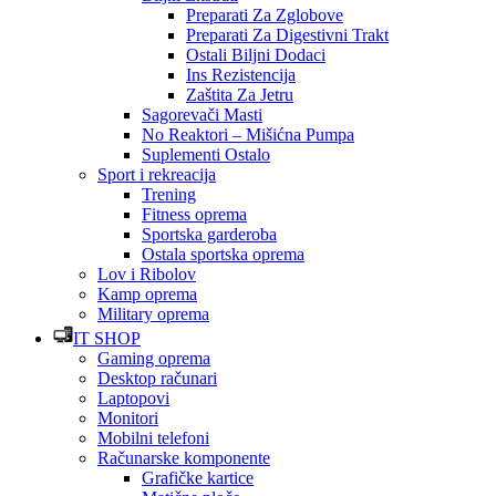
Preparati Za Zglobove
Preparati Za Digestivni Trakt
Ostali Biljni Dodaci
Ins Rezistencija
Zaštita Za Jetru
Sagorevači Masti
No Reaktori – Mišićna Pumpa
Suplementi Ostalo
Sport i rekreacija
Trening
Fitness oprema
Sportska garderoba
Ostala sportska oprema
Lov i Ribolov
Kamp oprema
Military oprema
IT SHOP
Gaming oprema
Desktop računari
Laptopovi
Monitori
Mobilni telefoni
Računarske komponente
Grafičke kartice