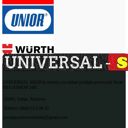
UNIVERSAL SHOP je stranica za online prodaju proizvoda firme
MEGASHOP 24H.
26000, Srbija, Pančevo
Telefon: (066) 513-38-37
prodaja.univerzalnialat@gmail.com