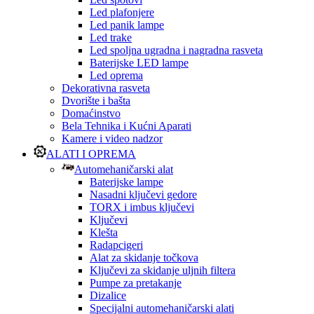
Led plafonjere
Led panik lampe
Led trake
Led spoljna ugradna i nagradna rasveta
Baterijske LED lampe
Led oprema
Dekorativna rasveta
Dvorište i bašta
Domaćinstvo
Bela Tehnika i Kućni Aparati
Kamere i video nadzor
ALATI I OPREMA
Automehaničarski alat
Baterijske lampe
Nasadni ključevi gedore
TORX i imbus ključevi
Ključevi
Klešta
Radapcigeri
Alat za skidanje točkova
Ključevi za skidanje uljnih filtera
Pumpe za pretakanje
Dizalice
Specijalni automehaničarski alati