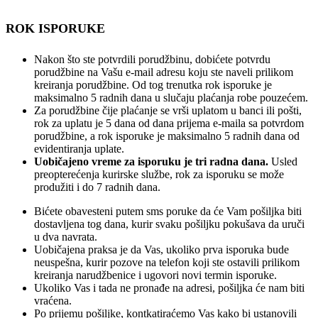
ROK ISPORUKE
Nakon što ste potvrdili porudžbinu, dobićete potvrdu
porudžbine na Vašu e-mail adresu koju ste naveli prilikom
kreiranja porudžbine. Od tog trenutka rok isporuke je
maksimalno 5 radnih dana u slučaju plaćanja robe pouzećem.
Za porudžbine čije plaćanje se vrši uplatom u banci ili pošti,
rok za uplatu je 5 dana od dana prijema e-maila sa potvrdom
porudžbine, a rok isporuke je maksimalno 5 radnih dana od
evidentiranja uplate.
Uobičajeno vreme za isporuku je tri radna dana.
Usled
preopterećenja kurirske službe, rok za isporuku se može
produžiti i do 7 radnih dana.
Bićete obavesteni putem sms poruke da će Vam pošiljka biti
dostavljena tog dana, kurir svaku pošiljku pokušava da uruči
u dva navrata.
Uobičajena praksa je da Vas, ukoliko prva isporuka bude
neuspešna, kurir pozove na telefon koji ste ostavili prilikom
kreiranja narudžbenice i ugovori novi termin isporuke.
Ukoliko Vas i tada ne pronađe na adresi, pošiljka će nam biti
vraćena.
Po prijemu pošiljke, kontkatiraćemo Vas kako bi ustanovili