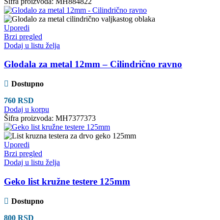
Šifra proizvoda:
MH884822
Uporedi
Brzi pregled
Dodaj u listu želja
Glodala za metal 12mm – Cilindrično ravno
Dostupno
760
RSD
Dodaj u korpu
Šifra proizvoda:
MH7377373
Uporedi
Brzi pregled
Dodaj u listu želja
Geko list kružne testere 125mm
Dostupno
800
RSD