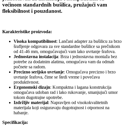
većinom standardnih bušilica, pružajući vam
fleksibilnost i pouzdanost.
Karakteristike proizvoda:
Visoka kompatibilnost
: Lančani adapter za bušilicu za brzo
šrafljenje odgovara za sve standardne bušilice sa prečnikom
od 41-46 mm, omogućavajući vam lako uvrtanje šrafova.
Jednostavna instalacija
: Brza i jednostavna montaža bez
potrebe za dodatnim alatima, omogućava vam da odmah
počnete sa radom.
Precizno serijsko uvrtanje
: Omogućava precizno i brzo
uvrtanje šrafova, čime se štedi vreme i povećava
produktivnost.
Ergonomski dizajn
: Kompaktna i lagana konstrukcija
omogućava udoban rad i lako rukovanje, smanjujući umor
tokom dugotrajne upotrebe.
Izdržljiv materijal
: Napravljen od visokokvalitetnih
materijala koji osiguravaju dugotrajnost i otpornost na
habanje.
Specifikacija: