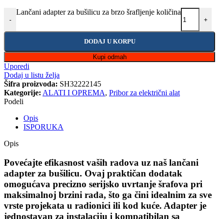
Lančani adapter za bušilicu za brzo šrafljenje količina
-
+
DODAJ U KORPU
Kupi odmah
Uporedi
Dodaj u listu želja
Šifra proizvoda:
SH32222145
Kategorije:
ALATI I OPREMA
,
Pribor za električni alat
Podeli
Opis
ISPORUKA
Opis
Povećajte efikasnost vaših radova uz naš lančani
adapter za bušilicu. Ovaj praktičan dodatak
omogućava precizno serijsko uvrtanje šrafova pri
maksimalnoj brzini rada, što ga čini idealnim za sve
vrste projekata u radionici ili kod kuće. Adapter je
jednostavan za instalaciju i kompatibilan sa