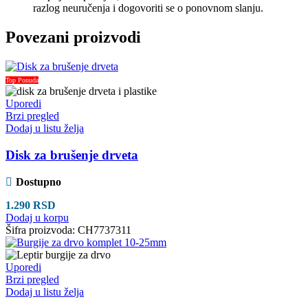
razlog neuručenja i dogovoriti se o ponovnom slanju.
Povezani proizvodi
Top Ponuda
Uporedi
Brzi pregled
Dodaj u listu želja
Disk za brušenje drveta
Dostupno
1.290
RSD
Dodaj u korpu
Šifra proizvoda:
CH7737311
Uporedi
Brzi pregled
Dodaj u listu želja