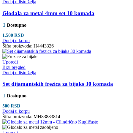
Dodaj u listu želja
Glodala za metal 4mm set 10 komada
Dostupno
1.500
RSD
Dodaj u korpu
Šifra proizvoda:
H4443326
Uporedi
Brzi pregled
Dodaj u listu želja
Set dijamantskih frezica za bijaks 30 komada
Dostupno
500
RSD
Dodaj u korpu
Šifra proizvoda:
MH83883814
Uporedi