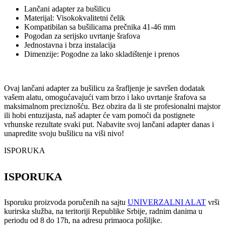
Lančani adapter za bušilicu
Materijal: Visokokvalitetni čelik
Kompatibilan sa bušilicama prečnika 41-46 mm
Pogodan za serijsko uvrtanje šrafova
Jednostavna i brza instalacija
Dimenzije: Pogodne za lako skladištenje i prenos
Ovaj lančani adapter za bušilicu za šrafljenje je savršen dodatak
vašem alatu, omogućavajući vam brzo i lako uvrtanje šrafova sa
maksimalnom preciznošću. Bez obzira da li ste profesionalni majstor
ili hobi entuzijasta, naš adapter će vam pomoći da postignete
vrhunske rezultate svaki put. Nabavite svoj lančani adapter danas i
unapredite svoju bušilicu na viši nivo!
ISPORUKA
ISPORUKA
Isporuku proizvoda poručenih na sajtu
UNIVERZALNI ALAT
vrši
kurirska služba, na teritoriji Republike Srbije, radnim danima u
periodu od 8 do 17h, na adresu primaoca pošiljke.