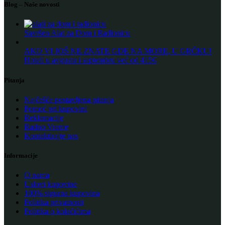
Blog – Naše novosti
Savršen Alat za Dom i Radionicu
AKO VI JOŠ NE ZNATE GDE NA MORE, U GRČKU!
Hoteli u avgustu i septembru već od 415€
Pitanja
Najčešće postavljena pitanja
Pomoć pri kupovini
Reklamacije
Radno Vreme
Kontaktirajte nas
Informacije
O nama
Uslovi kupovine
100% sigurna kupovina
Politika privatnosti
Politika o kolačićima