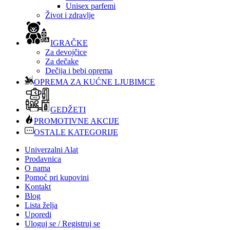
Unisex parfemi
Život i zdravlje
IGRAČKE
Za devojčice
Za dečake
Dečija i bebi oprema
OPREMA ZA KUĆNE LJUBIMCE
GEDŽETI
PROMOTIVNE AKCIJE
OSTALE KATEGORIJE
Univerzalni Alat
Prodavnica
O nama
Pomoć pri kupovini
Kontakt
Blog
Lista želja
Uporedi
Uloguj se / Registruj se