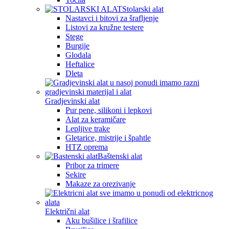
Stolarski alat
Nastavci i bitovi za šrafljenje
Listovi za kružne testere
Stege
Burgije
Glodala
Heftalice
Dleta
Gradjevinski alat
Pur pene, silikoni i lepkovi
Alat za keramičare
Lepljive trake
Gletarice, mistrije i špahtle
HTZ oprema
Baštenski alat
Pribor za trimere
Sekire
Makaze za orezivanje
Električni alat
Aku bušilice i šrafilice