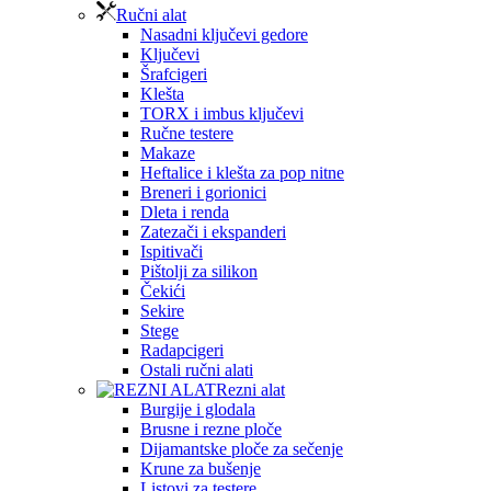
Ručni alat
Nasadni ključevi gedore
Ključevi
Šrafcigeri
Klešta
TORX i imbus ključevi
Ručne testere
Makaze
Heftalice i klešta za pop nitne
Breneri i gorionici
Dleta i renda
Zatezači i ekspanderi
Ispitivači
Pištolji za silikon
Čekići
Sekire
Stege
Radapcigeri
Ostali ručni alati
Rezni alat
Burgije i glodala
Brusne i rezne ploče
Dijamantske ploče za sečenje
Krune za bušenje
Listovi za testere