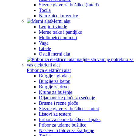
Stezne glave za bušilice (futeri)
Tocila
Nareznice i ureznice
Merni alat
Lenjiri i vinkle
Merne trake i pantljike
Multimetri i unimeri
Vage
Libele
Ostali merni alat
Pribor za električni alat
Burgije i glodala
Burgije za beton
Burgije za drvo
Krune za bušenje
Dijamantske ploče za sečenje
Brusne i rezne ploče
Stezne glave za bušilice – futeri
Listovi za testere
Pribor za čeone bušilice – bijaks
Pribor za udarne bušilice
Nastavci i bitovi za šrafljenje
Tocila