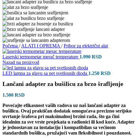
Početna
/
ALATI I OPREMA
/
Pribor za električni alat
Laserski termometar merač temperature
1.990
RSD
Nazad na proizvod
LED lampa za glavu sa pet svetlosnih dioda
1.250
RSD
Lančani adapter za bušilicu za brzo šrafljenje
1.500
RSD
Povećajte efikasnost vaših radova uz naš lančani adapter za
bušilicu. Ovaj praktičan dodatak omogućava precizno serijsko
uvrtanje šrafova pri maksimalnoj brzini rada, što ga čini
idealnim za sve vrste projekata u radionici ili kod kuće. Adapter
je jednostavan za instalaciju i kompatibilan sa većinom
standardnih bušilica, pružajući vam fleksibilnost i pouzdanost.