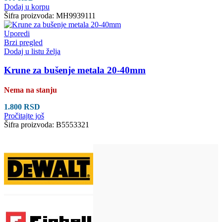
Dodaj u korpu
Šifra proizvoda:
MH9939111
Uporedi
Brzi pregled
Dodaj u listu želja
Krune za bušenje metala 20-40mm
Nema na stanju
1.800
RSD
Pročitajte još
Šifra proizvoda:
B5553321