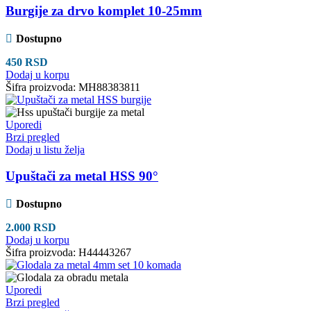
Burgije za drvo komplet 10-25mm
Dostupno
450
RSD
Dodaj u korpu
Šifra proizvoda:
MH88383811
Uporedi
Brzi pregled
Dodaj u listu želja
Upuštači za metal HSS 90°
Dostupno
2.000
RSD
Dodaj u korpu
Šifra proizvoda:
H44443267
Uporedi
Brzi pregled