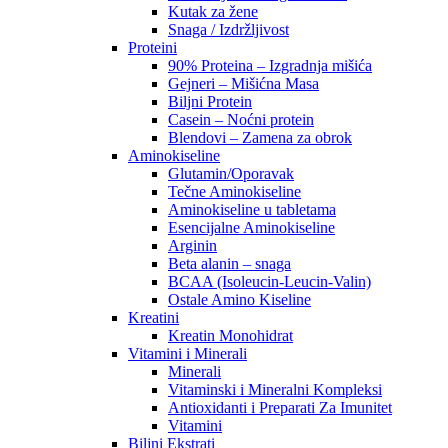
Kutak za žene
Snaga / Izdržljivost
Proteini
90% Proteina – Izgradnja mišića
Gejneri – Mišićna Masa
Biljni Protein
Casein – Noćni protein
Blendovi – Zamena za obrok
Aminokiseline
Glutamin/Oporavak
Tečne Aminokiseline
Aminokiseline u tabletama
Esencijalne Aminokiseline
Arginin
Beta alanin – snaga
BCAA (Isoleucin-Leucin-Valin)
Ostale Amino Kiseline
Kreatini
Kreatin Monohidrat
Vitamini i Minerali
Minerali
Vitaminski i Mineralni Kompleksi
Antioxidanti i Preparati Za Imunitet
Vitamini
Biljni Ekstrati