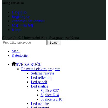
Nalog korisnika
Uloguj se
Registruj se
Zaboravili ste lozinku
Moja lista želja
Korpa
Copyright © Univerzalni Alat. Sva prava zadržana
Search
Meni
Kategorije
SVE ZA KUĆU
Rasveta i elektro program
Solarna rasveta
Led reflektori
Led paneli
Led sijalice
Sijalice E27
Sijalice E14
Sijalice GU10
Led neonke
Led spotovi