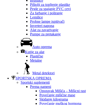
Brusilice
Pištolji za topljenje plastike
Pegle za spajanje PVC cevi
Za farbanje i poliranje
Lemilice
Probne lampe ispitivači
Inverteri napona
Alat za zavarivanje
Pumpe za pretakanje
Auto oprema
Kutije za alat
Plastične
Metalne
Metal detektori
SPORTSKA OPREMA
Sportski suplementi
Prema nameni
Oporavak Mišića – Mišicni rast
Povećanje mišićne mase
Skidanje kilograma
Povećanje muškog hormona