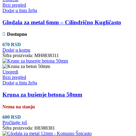
Brzi pregled
Dodaj u listu želja
Glodala za metal 6mm – Cilindrično Kugličasto
Dostupno
670
RSD
Dodaj u korpu
Šifra proizvoda:
MH8838311
Uporedi
Brzi pregled
Dodaj u listu želja
Kruna za bušenje betona 50mm
Nema na stanju
600
RSD
Pročitajte još
Šifra proizvoda:
H8388381