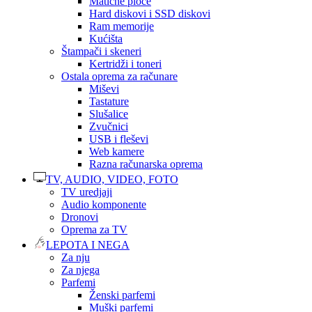
Matične ploče
Hard diskovi i SSD diskovi
Ram memorije
Kućišta
Štampači i skeneri
Kertridži i toneri
Ostala oprema za računare
Miševi
Tastature
Slušalice
Zvučnici
USB i fleševi
Web kamere
Razna računarska oprema
TV, AUDIO, VIDEO, FOTO
TV uredjaji
Audio komponente
Dronovi
Oprema za TV
LEPOTA I NEGA
Za nju
Za njega
Parfemi
Ženski parfemi
Muški parfemi