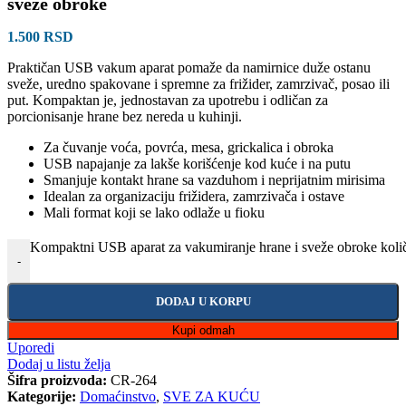
sveže obroke
1.500
RSD
Praktičan USB vakum aparat pomaže da namirnice duže ostanu
sveže, uredno spakovane i spremne za frižider, zamrzivač, posao ili
put. Kompaktan je, jednostavan za upotrebu i odličan za
porcionisanje hrane bez nereda u kuhinji.
Za čuvanje voća, povrća, mesa, grickalica i obroka
USB napajanje za lakše korišćenje kod kuće i na putu
Smanjuje kontakt hrane sa vazduhom i neprijatnim mirisima
Idealan za organizaciju frižidera, zamrzivača i ostave
Mali format koji se lako odlaže u fioku
Kompaktni USB aparat za vakumiranje hrane i sveže obroke koli
-
DODAJ U KORPU
Kupi odmah
Uporedi
Dodaj u listu želja
Šifra proizvoda:
CR-264
Kategorije:
Domaćinstvo
,
SVE ZA KUĆU