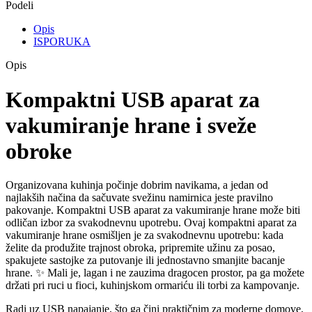
Podeli
Opis
ISPORUKA
Opis
Kompaktni USB aparat za
vakumiranje hrane i sveže
obroke
Organizovana kuhinja počinje dobrim navikama, a jedan od
najlakših načina da sačuvate svežinu namirnica jeste pravilno
pakovanje. Kompaktni USB aparat za vakumiranje hrane može biti
odličan izbor za svakodnevnu upotrebu. Ovaj kompaktni aparat za
vakumiranje hrane osmišljen je za svakodnevnu upotrebu: kada
želite da produžite trajnost obroka, pripremite užinu za posao,
spakujete sastojke za putovanje ili jednostavno smanjite bacanje
hrane. ✨ Mali je, lagan i ne zauzima dragocen prostor, pa ga možete
držati pri ruci u fioci, kuhinjskom ormariću ili torbi za kampovanje.
Radi uz USB napajanje, što ga čini praktičnim za moderne domove,