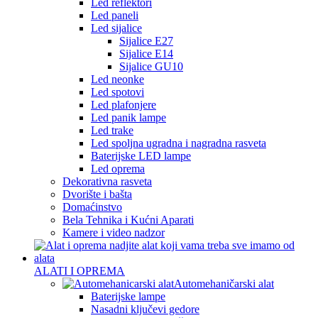
Led reflektori
Led paneli
Led sijalice
Sijalice E27
Sijalice E14
Sijalice GU10
Led neonke
Led spotovi
Led plafonjere
Led panik lampe
Led trake
Led spoljna ugradna i nagradna rasveta
Baterijske LED lampe
Led oprema
Dekorativna rasveta
Dvorište i bašta
Domaćinstvo
Bela Tehnika i Kućni Aparati
Kamere i video nadzor
ALATI I OPREMA
Automehaničarski alat
Baterijske lampe
Nasadni ključevi gedore