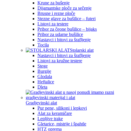
Krune za bušenje
Dijamantske ploče za sečenje
Brusne i rezne ploče
Stezne glave za bušilice – futeri
Listovi za testere
Pribor za čeone bušilice – bijaks
Pribor za udarne bušilice
Nastavci i bitovi za šrafljenje
Tocila
Stolarski alat
Nastavci i bitovi za šrafljenje
Listovi za kružne testere
Stege
Burgije
Glodala
Heftalice
Dleta
Gradjevinski alat
Pur pene, silikoni i lepkovi
Alat za keramičare
Lepljive trake
Gletarice, mistrije i špahtle
HTZ oprema