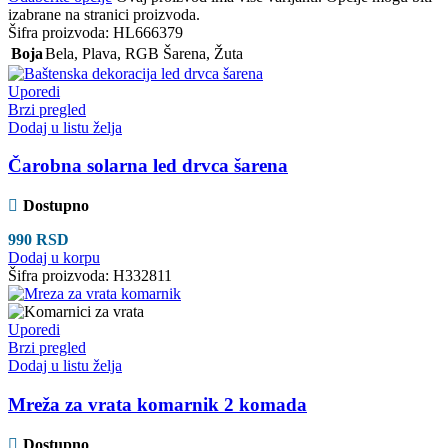
izabrane na stranici proizvoda.
Šifra proizvoda:
HL666379
Boja
Bela
,
Plava
,
RGB Šarena
,
Žuta
Uporedi
Brzi pregled
Dodaj u listu želja
Čarobna solarna led drvca šarena
Dostupno
990
RSD
Dodaj u korpu
Šifra proizvoda:
H332811
Uporedi
Brzi pregled
Dodaj u listu želja
Mreža za vrata komarnik 2 komada
Dostupno