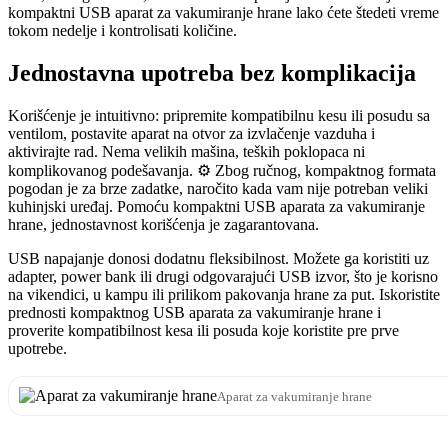
kompaktni USB aparat za vakumiranje hrane lako ćete štedeti vreme
tokom nedelje i kontrolisati količine.
Jednostavna upotreba bez komplikacija
Korišćenje je intuitivno: pripremite kompatibilnu kesu ili posudu sa
ventilom, postavite aparat na otvor za izvlačenje vazduha i
aktivirajte rad. Nema velikih mašina, teških poklopaca ni
komplikovanog podešavanja. ⚙️ Zbog ručnog, kompaktnog formata
pogodan je za brze zadatke, naročito kada vam nije potreban veliki
kuhinjski uređaj. Pomoću kompaktni USB aparata za vakumiranje
hrane, jednostavnost korišćenja je zagarantovana.
USB napajanje donosi dodatnu fleksibilnost. Možete ga koristiti uz
adapter, power bank ili drugi odgovarajući USB izvor, što je korisno
na vikendici, u kampu ili prilikom pakovanja hrane za put. Iskoristite
prednosti kompaktnog USB aparata za vakumiranje hrane i
proverite kompatibilnost kesa ili posuda koje koristite pre prve
upotrebe.
Aparat za vakumiranje hrane