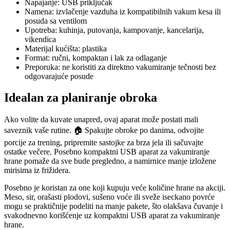
Napajanje: USB priključak
Namena: izvlačenje vazduha iz kompatibilnih vakum kesa ili
posuda sa ventilom
Upotreba: kuhinja, putovanja, kampovanje, kancelarija,
vikendica
Materijal kućišta: plastika
Format: ručni, kompaktan i lak za odlaganje
Preporuka: ne koristiti za direktno vakumiranje tečnosti bez
odgovarajuće posude
Idealan za planiranje obroka
Ako volite da kuvate unapred, ovaj aparat može postati mali
saveznik vaše rutine. 🏠 Spakujte obroke po danima, odvojite
porcije za trening, pripremite sastojke za brza jela ili sačuvajte
ostatke večere. Posebno kompaktni USB aparat za vakumiranje
hrane pomaže da sve bude pregledno, a namirnice manje izložene
mirisima iz frižidera.
Posebno je koristan za one koji kupuju veće količine hrane na akciji.
Meso, sir, orašasti plodovi, sušeno voće ili sveže iseckano povrće
mogu se praktičnije podeliti na manje pakete, što olakšava čuvanje i
svakodnevno korišćenje uz kompaktni USB aparat za vakumiranje
hrane.