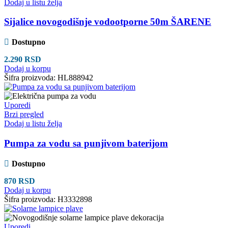
Dodaj u listu želja
Sijalice novogodišnje vodootporne 50m ŠARENE
Dostupno
2.290
RSD
Dodaj u korpu
Šifra proizvoda:
HL888942
Uporedi
Brzi pregled
Dodaj u listu želja
Pumpa za vodu sa punjivom baterijom
Dostupno
870
RSD
Dodaj u korpu
Šifra proizvoda:
H3332898
Uporedi