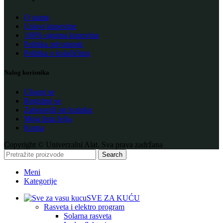
O nama
Uslovi kupovine
100% sigurna kupovina
Politika privatnosti
Politika o kolačićima
Nalog korisnika
Uloguj se
Registruj se
Zaboravili ste lozinku
Moja lista želja
Korpa
Copyright © Univerzalni Alat. Sva prava zadržana
Search
Meni
Kategorije
SVE ZA KUĆU
Rasveta i elektro program
Solarna rasveta