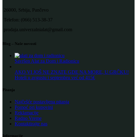
26000, Srbija, Pančevo
Telefon: (066) 513-38-37
prodaja.univerzalnialat@gmail.com
Blog – Naše novosti
Savršen Alat za Dom i Radionicu
AKO VI JOŠ NE ZNATE GDE NA MORE, U GRČKU!
Hoteli u avgustu i septembru već od 415€
Pitanja
Najčešće postavljena pitanja
Pomoć pri kupovini
Reklamacije
Radno Vreme
Kontaktirajte nas
Informacije