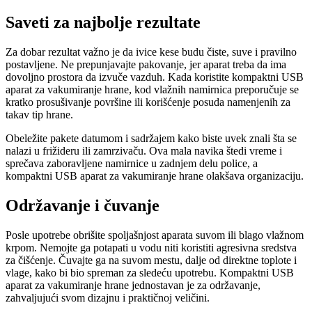
Saveti za najbolje rezultate
Za dobar rezultat važno je da ivice kese budu čiste, suve i pravilno
postavljene. Ne prepunjavajte pakovanje, jer aparat treba da ima
dovoljno prostora da izvuče vazduh. Kada koristite kompaktni USB
aparat za vakumiranje hrane, kod vlažnih namirnica preporučuje se
kratko prosušivanje površine ili korišćenje posuda namenjenih za
takav tip hrane.
Obeležite pakete datumom i sadržajem kako biste uvek znali šta se
nalazi u frižideru ili zamrzivaču. Ova mala navika štedi vreme i
sprečava zaboravljene namirnice u zadnjem delu police, a
kompaktni USB aparat za vakumiranje hrane olakšava organizaciju.
Održavanje i čuvanje
Posle upotrebe obrišite spoljašnjost aparata suvom ili blago vlažnom
krpom. Nemojte ga potapati u vodu niti koristiti agresivna sredstva
za čišćenje. Čuvajte ga na suvom mestu, dalje od direktne toplote i
vlage, kako bi bio spreman za sledeću upotrebu. Kompaktni USB
aparat za vakumiranje hrane jednostavan je za održavanje,
zahvaljujući svom dizajnu i praktičnoj veličini.