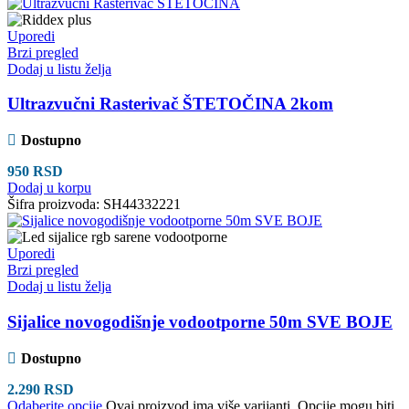
Uporedi
Brzi pregled
Dodaj u listu želja
Ultrazvučni Rasterivač ŠTETOČINA 2kom
Dostupno
950
RSD
Dodaj u korpu
Šifra proizvoda:
SH44332221
Uporedi
Brzi pregled
Dodaj u listu želja
Sijalice novogodišnje vodootporne 50m SVE BOJE
Dostupno
2.290
RSD
Odaberite opcije
Ovaj proizvod ima više varijanti. Opcije mogu biti