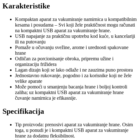
Karakteristike
Kompaktan aparat za vakumiranje namirnica u kompatibilnim
kesama i posudama – Svi koji žele praktičnost mogu računati
na kompaktni USB aparat za vakumiranje hrane.
USB napajanje za praktičnu upotrebu kod kuće, u kancelariji
ili na putovanju
Pomaže u očuvanju svežine, arome i urednosti spakovane
hrane
Odličan za porcionisanje obroka, pripremu užine i
organizaciju frižidera
Lagan dizajn koji se lako odlaže i ne zauzima puno prostora
Jednostavno rukovanje, pogodno i za korisnike koji ne žele
velike aparate
Može pomoći u smanjenju bacanja hrane i boljoj kontroli
zaliha; uz kompaktni USB aparat za vakumiranje hrane
čuvanje namirnica je efikasnije.
Specifikacija
Tip proizvoda: prenosivi aparat za vakumiranje hrane. Osim
toga, u ponudi je i kompaktni USB aparat za vakumiranje
hrane za dodatnu fleksibilnost.