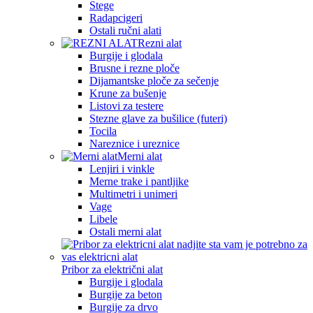
Stege
Radapcigeri
Ostali ručni alati
Rezni alat
Burgije i glodala
Brusne i rezne ploče
Dijamantske ploče za sečenje
Krune za bušenje
Listovi za testere
Stezne glave za bušilice (futeri)
Tocila
Nareznice i ureznice
Merni alat
Lenjiri i vinkle
Merne trake i pantljike
Multimetri i unimeri
Vage
Libele
Ostali merni alat
Pribor za električni alat
Burgije i glodala
Burgije za beton
Burgije za drvo