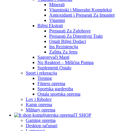
Minerali
Vitaminski i Mineralni Kompleksi
Antioxidanti i Preparati Za Imunitet
Vitamini
Biljni Ekstrati
Preparati Za Zglobove
Preparati Za Digestivni Trakt
Ostali Biljni Dodaci
Ins Rezistencija
Zaštita Za Jetru
Sagorevači Masti
No Reaktori – Mišićna Pumpa
Suplementi Ostalo
Sport i rekreacija
Trening
Fitness oprema
Sportska garderoba
Ostala sportska oprema
Lov i Ribolov
Kamp oprema
Military oprema
IT SHOP
Gaming oprema
Desktop računari
Laptopovi