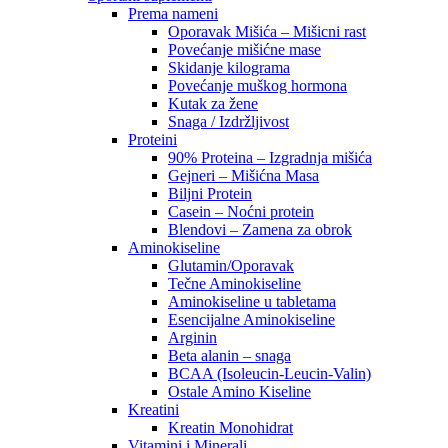
Prema nameni
Oporavak Mišića – Mišicni rast
Povećanje mišićne mase
Skidanje kilograma
Povećanje muškog hormona
Kutak za žene
Snaga / Izdržljivost
Proteini
90% Proteina – Izgradnja mišića
Gejneri – Mišićna Masa
Biljni Protein
Casein – Noćni protein
Blendovi – Zamena za obrok
Aminokiseline
Glutamin/Oporavak
Tečne Aminokiseline
Aminokiseline u tabletama
Esencijalne Aminokiseline
Arginin
Beta alanin – snaga
BCAA (Isoleucin-Leucin-Valin)
Ostale Amino Kiseline
Kreatini
Kreatin Monohidrat
Vitamini i Minerali