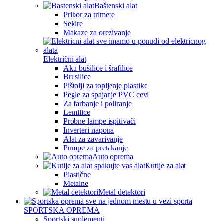
Baštenski alat
Pribor za trimere
Sekire
Makaze za orezivanje
Električni alat
Aku bušilice i šrafilice
Brusilice
Pištolji za topljenje plastike
Pegle za spajanje PVC cevi
Za farbanje i poliranje
Lemilice
Probne lampe ispitivači
Inverteri napona
Alat za zavarivanje
Pumpe za pretakanje
Auto oprema
Kutije za alat
Plastične
Metalne
Metal detektori
SPORTSKA OPREMA
Sportski suplementi