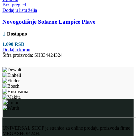
Brzi pregled
Dodaj u listu želja
Novogodišnje Solarne Lampice Plave
Dostupno
1.090
RSD
Dodaj u korpu
Šifra proizvoda:
SH334424324
UNIVERSAL SHOP je stranica za online prodaju proizvoda firme
MEGASHOP 24H.