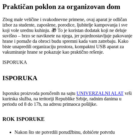
Praktičan poklon za organizovan dom
Zbog male veličine i svakodnevne primene, ovaj aparat je odličan
izbor za studente, zaposlene, porodice, ljubitelje kampovanja i sve
koji vole urednu kuhinju. 🎁 To je koristan dodatak koji ne deluje
suvišno – brzo se naviknete na njega, jer pojednostavljuje pakovanje
hrane i pomaže da obroci budu spremni kada vam zatrebaju. Kako
biste unapredili organizaciju prostora, kompaktni USB aparat za
vakumiranje hrane se pokazuje kao praktično rešenje.
ISPORUKA
ISPORUKA
Isporuku proizvoda poručenih na sajtu
UNIVERZALNI ALAT
vrši
kurirska služba, na teritoriji Republike Srbije, radnim danima u
periodu od 8 do 17h, na adresu primaoca pošiljke.
ROK ISPORUKE
Nakon što ste potvrdili porudžbinu, dobićete potvrdu