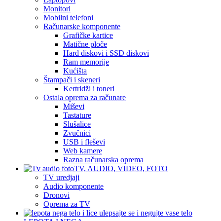
Monitori
Mobilni telefoni
Računarske komponente
Grafičke kartice
Matične ploče
Hard diskovi i SSD diskovi
Ram memorije
Kućišta
Štampači i skeneri
Kertridži i toneri
Ostala oprema za računare
Miševi
Tastature
Slušalice
Zvučnici
USB i fleševi
Web kamere
Razna računarska oprema
TV, AUDIO, VIDEO, FOTO
TV uredjaji
Audio komponente
Dronovi
Oprema za TV