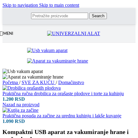
Skip to navigation
Skip to main content
Search
MENI
Početna
/
SVE ZA KUĆU
/
Domaćinstvo
Praktična ručna drobilica za orašaste plodove i torte za kuhinju
1.200
RSD
Nazad na proizvod
Praktična posuda za začine za urednu kuhinju i lakše kuvanje
1.090
RSD
Kompaktni USB aparat za vakumiranje hrane i