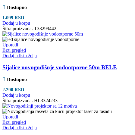
Dostupno
1.099
RSD
Dodaj u korpu
Šifra proizvoda:
T33299442
Uporedi
Brzi pregled
Dodaj u listu želja
Sijalice novogodišnje vodootporne 50m BELE
Dostupno
2.290
RSD
Dodaj u korpu
Šifra proizvoda:
HL3324233
Uporedi
Brzi pregled
Dodaj u listu želja