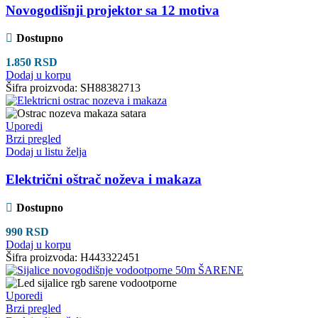
Novogodišnji projektor sa 12 motiva
Dostupno
1.850
RSD
Dodaj u korpu
Šifra proizvoda:
SH88382713
Uporedi
Brzi pregled
Dodaj u listu želja
Električni oštrač noževa i makaza
Dostupno
990
RSD
Dodaj u korpu
Šifra proizvoda:
H443322451
Uporedi
Brzi pregled