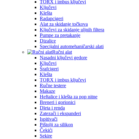
TORX i imbus ključevi
Ključevi
Klešta
Radapcigeri
Alat za skidanje točkova
Ključevi za skidanje uljnih filtera
Pumpe za pretakanje
Dizalice
Specijalni automehaničarski alati
Ručni alat
Nasadni ključevi gedore
Ključevi
Šrafcigeri
Klešta
TORX i imbus ključevi
Ručne testere
Makaze
Heftalice i klešta za pop nitne
Breneri i gorionici
Dleta i renda
Zatezači i ekspanderi
Ispitivači
Pištolji za silikon
Čekići
Sekire