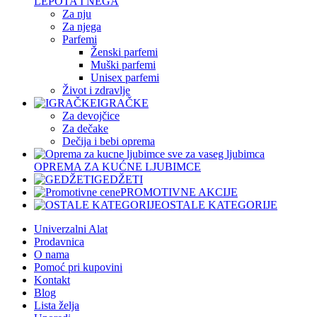
LEPOTA I NEGA
Za nju
Za njega
Parfemi
Ženski parfemi
Muški parfemi
Unisex parfemi
Život i zdravlje
IGRAČKE
Za devojčice
Za dečake
Dečija i bebi oprema
OPREMA ZA KUĆNE LJUBIMCE
GEDŽETI
PROMOTIVNE AKCIJE
OSTALE KATEGORIJE
Univerzalni Alat
Prodavnica
O nama
Pomoć pri kupovini
Kontakt
Blog
Lista želja