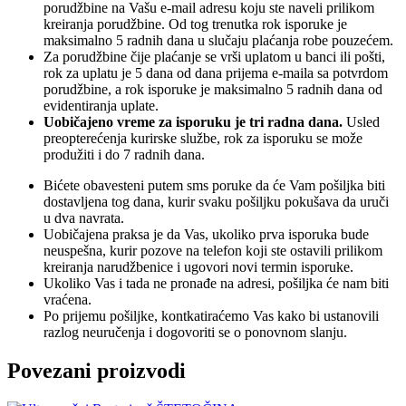
porudžbine na Vašu e-mail adresu koju ste naveli prilikom
kreiranja porudžbine. Od tog trenutka rok isporuke je
maksimalno 5 radnih dana u slučaju plaćanja robe pouzećem.
Za porudžbine čije plaćanje se vrši uplatom u banci ili pošti,
rok za uplatu je 5 dana od dana prijema e-maila sa potvrdom
porudžbine, a rok isporuke je maksimalno 5 radnih dana od
evidentiranja uplate.
Uobičajeno vreme za isporuku je tri radna dana.
Usled
preopterećenja kurirske službe, rok za isporuku se može
produžiti i do 7 radnih dana.
Bićete obavesteni putem sms poruke da će Vam pošiljka biti
dostavljena tog dana, kurir svaku pošiljku pokušava da uruči
u dva navrata.
Uobičajena praksa je da Vas, ukoliko prva isporuka bude
neuspešna, kurir pozove na telefon koji ste ostavili prilikom
kreiranja narudžbenice i ugovori novi termin isporuke.
Ukoliko Vas i tada ne pronađe na adresi, pošiljka će nam biti
vraćena.
Po prijemu pošiljke, kontkatiraćemo Vas kako bi ustanovili
razlog neuručenja i dogovoriti se o ponovnom slanju.
Povezani proizvodi