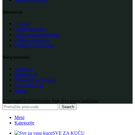
Informacije
O nama
Uslovi kupovine
100% sigurna kupovina
Politika privatnosti
Politika o kolačićima
Nalog korisnika
Uloguj se
Registruj se
Zaboravili ste lozinku
Moja lista želja
Korpa
Copyright © Univerzalni Alat. Sva prava zadržana
Search
Meni
Kategorije
SVE ZA KUĆU