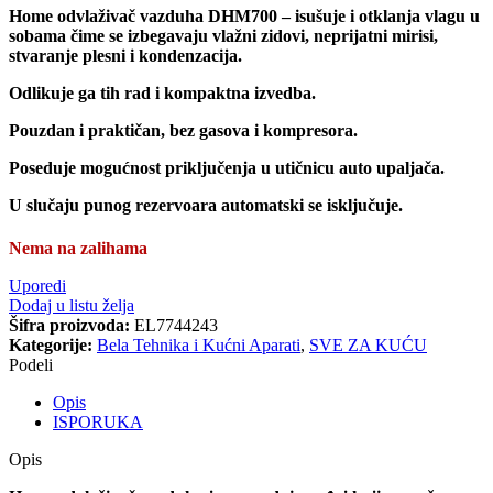
Home odvlaživač vazduha DHM700 – isušuje i otklanja vlagu u
sobama čime se izbegavaju vlažni zidovi, neprijatni mirisi,
stvaranje plesni i kondenzacija.
Odlikuje ga tih rad i kompaktna izvedba.
Pouzdan i praktičan, bez gasova i kompresora.
Poseduje mogućnost priključenja u utičnicu auto upaljača.
U slučaju punog rezervoara automatski se isključuje.
Nema na zalihama
Uporedi
Dodaj u listu želja
Šifra proizvoda:
EL7744243
Kategorije:
Bela Tehnika i Kućni Aparati
,
SVE ZA KUĆU
Podeli
Opis
ISPORUKA
Opis