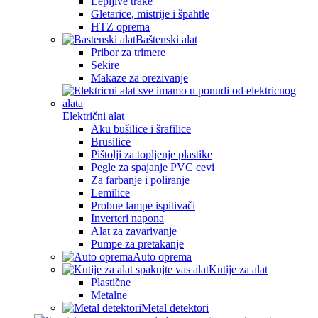
Lepljive trake
Gletarice, mistrije i špahtle
HTZ oprema
Baštenski alat
Pribor za trimere
Sekire
Makaze za orezivanje
Električni alat
Aku bušilice i šrafilice
Brusilice
Pištolji za topljenje plastike
Pegle za spajanje PVC cevi
Za farbanje i poliranje
Lemilice
Probne lampe ispitivači
Inverteri napona
Alat za zavarivanje
Pumpe za pretakanje
Auto oprema
Kutije za alat
Plastične
Metalne
Metal detektori