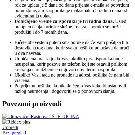
rok za uplatu je 5 dana od dana prijema e-maila sa potvrdom
porudžbine, a rok isporuke je maksimalno 5 radnih dana od
evidentiranja uplate.
Uobičajeno vreme za isporuku je tri radna dana.
Usled
preopterećenja kurirske službe, rok za isporuku se može
produžiti i do 7 radnih dana.
Bićete obavesteni putem sms poruke da će Vam pošiljka biti
dostavljena tog dana, kurir svaku pošiljku pokušava da uruči
u dva navrata.
Uobičajena praksa je da Vas, ukoliko prva isporuka bude
neuspešna, kurir pozove na telefon koji ste ostavili prilikom
kreiranja narudžbenice i ugovori novi termin isporuke.
Ukoliko Vas i tada ne pronađe na adresi, pošiljka će nam biti
vraćena.
Po prijemu pošiljke, kontkatiraćemo Vas kako bi ustanovili
razlog neuručenja i dogovoriti se o ponovnom slanju.
Povezani proizvodi
Uporedi
Brzi pregled