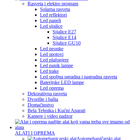
Rasveta i elektro program
Solarna rasveta
Led reflektori
Led paneli
Led sijalice
Sijalice E27
Sijalice E14
Sijalice GU10
Led neonke
Led spotovi
Led plafonjere
Led panik lampe
Led trake
Led spoljna ugradna i nagradna rasveta
Baterijske LED lampe
Led oprema
Dekorativna rasveta
Dvorište i bašta
Domaćinstvo
Bela Tehnika i Kućni Aparati
Kamere i video nadzor
ALATI I OPREMA
Automehaničarski alat