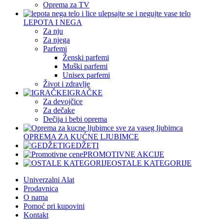
Oprema za TV
LEPOTA I NEGA
Za nju
Za njega
Parfemi
Ženski parfemi
Muški parfemi
Unisex parfemi
Život i zdravlje
IGRAČKE
Za devojčice
Za dečake
Dečija i bebi oprema
OPREMA ZA KUĆNE LJUBIMCE
GEDŽETI
PROMOTIVNE AKCIJE
OSTALE KATEGORIJE
Univerzalni Alat
Prodavnica
O nama
Pomoć pri kupovini
Kontakt