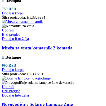
Dostupno
750
RSD
Dodaj u korpu
Šifra proizvoda:
HL3329294
Uporedi
Brzi pregled
Dodaj u listu želja
Mreža za vrata komarnik 2 komada
Dostupno
990
RSD
Dodaj u korpu
Šifra proizvoda:
HL339291
Uporedi
Brzi pregled
Dodaj u listu želja
Novogodišnje Solarne Lampice Žute