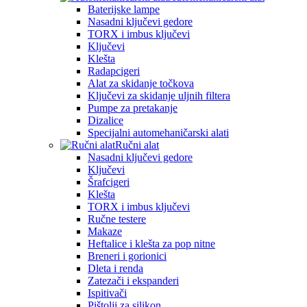
Baterijske lampe
Nasadni ključevi gedore
TORX i imbus ključevi
Ključevi
Klešta
Radapcigeri
Alat za skidanje točkova
Ključevi za skidanje uljnih filtera
Pumpe za pretakanje
Dizalice
Specijalni automehaničarski alati
Ručni alat
Nasadni ključevi gedore
Ključevi
Šrafcigeri
Klešta
TORX i imbus ključevi
Ručne testere
Makaze
Heftalice i klešta za pop nitne
Breneri i gorionici
Dleta i renda
Zatezači i ekspanderi
Ispitivači
Pištolji za silikon