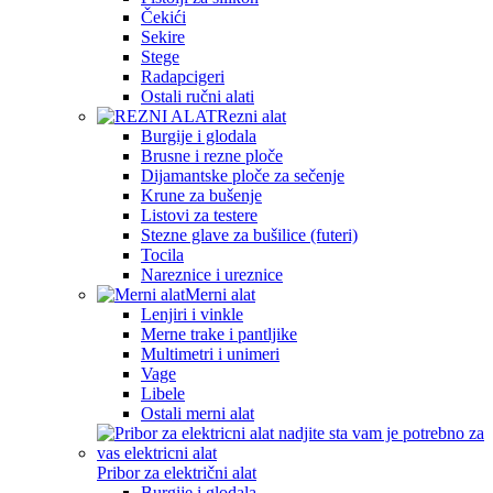
Čekići
Sekire
Stege
Radapcigeri
Ostali ručni alati
Rezni alat
Burgije i glodala
Brusne i rezne ploče
Dijamantske ploče za sečenje
Krune za bušenje
Listovi za testere
Stezne glave za bušilice (futeri)
Tocila
Nareznice i ureznice
Merni alat
Lenjiri i vinkle
Merne trake i pantljike
Multimetri i unimeri
Vage
Libele
Ostali merni alat
Pribor za električni alat
Burgije i glodala