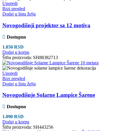
Uporedi
Brzi pregled
Dodaj u listu želja
Novogodišnji projektor sa 12 motiva
Dostupno
1.850
RSD
Dodaj u korpu
Šifra proizvoda:
SH88382713
Uporedi
Brzi pregled
Dodaj u listu želja
Novogodišnje Solarne Lampice Šarene
Dostupno
1.090
RSD
Dodaj u korpu
Šifra proizvoda:
SH443256