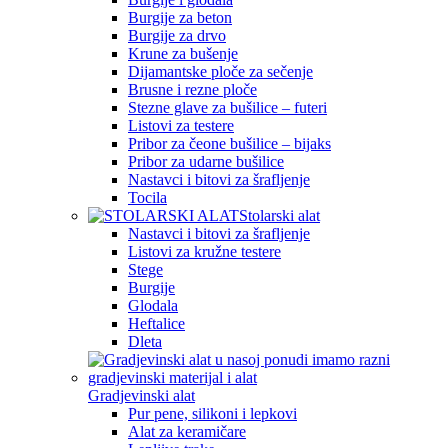
Burgije za beton
Burgije za drvo
Krune za bušenje
Dijamantske ploče za sečenje
Brusne i rezne ploče
Stezne glave za bušilice – futeri
Listovi za testere
Pribor za čeone bušilice – bijaks
Pribor za udarne bušilice
Nastavci i bitovi za šrafljenje
Tocila
Stolarski alat
Nastavci i bitovi za šrafljenje
Listovi za kružne testere
Stege
Burgije
Glodala
Heftalice
Dleta
Gradjevinski alat
Pur pene, silikoni i lepkovi
Alat za keramičare