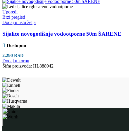
Uporedi
Brzi pregled
Dodaj u listu želja
Sijalice novogodišnje vodootporne 50m ŠARENE
Dostupno
2.290
RSD
Dodaj u korpu
Šifra proizvoda:
HL888942