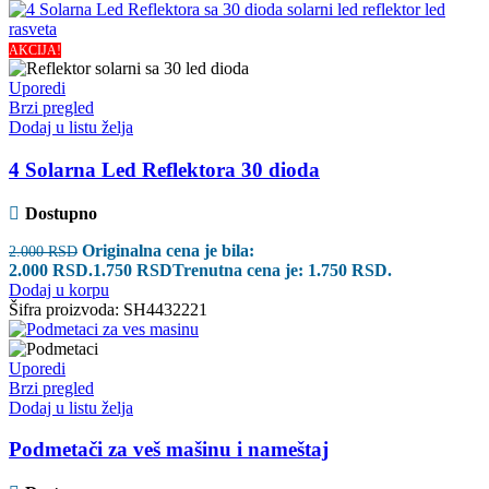
AKCIJA!
Uporedi
Brzi pregled
Dodaj u listu želja
4 Solarna Led Reflektora 30 dioda
Dostupno
Originalna cena je bila:
2.000
RSD
2.000 RSD.
1.750
RSD
Trenutna cena je: 1.750 RSD.
Dodaj u korpu
Šifra proizvoda:
SH4432221
Uporedi
Brzi pregled
Dodaj u listu želja
Podmetači za veš mašinu i nameštaj