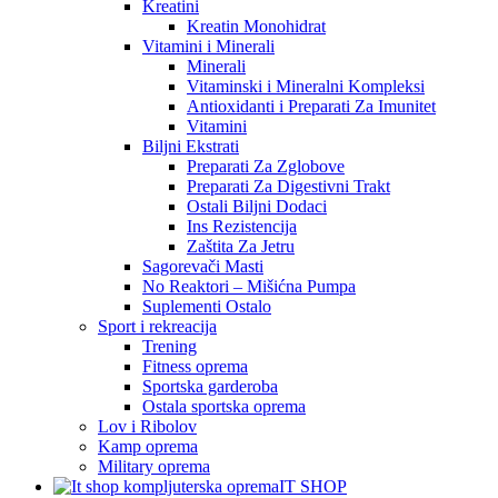
Kreatini
Kreatin Monohidrat
Vitamini i Minerali
Minerali
Vitaminski i Mineralni Kompleksi
Antioxidanti i Preparati Za Imunitet
Vitamini
Biljni Ekstrati
Preparati Za Zglobove
Preparati Za Digestivni Trakt
Ostali Biljni Dodaci
Ins Rezistencija
Zaštita Za Jetru
Sagorevači Masti
No Reaktori – Mišićna Pumpa
Suplementi Ostalo
Sport i rekreacija
Trening
Fitness oprema
Sportska garderoba
Ostala sportska oprema
Lov i Ribolov
Kamp oprema
Military oprema
IT SHOP