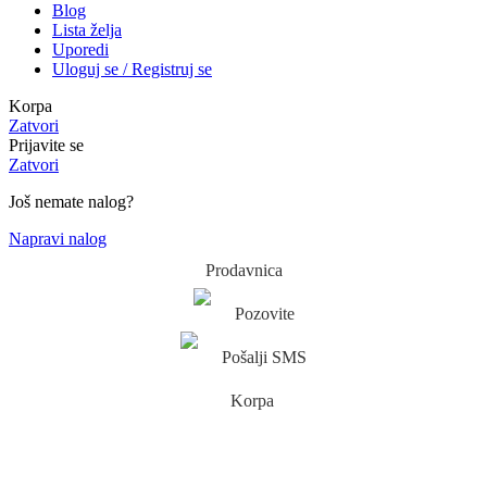
Blog
Lista želja
Uporedi
Uloguj se / Registruj se
Korpa
Zatvori
Prijavite se
Zatvori
Još nemate nalog?
Napravi nalog
Prodavnica
Pozovite
Pošalji SMS
Korpa