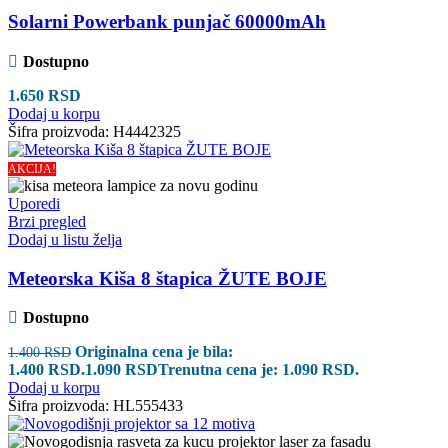
Solarni Powerbank punjač 60000mAh
Dostupno
1.650
RSD
Dodaj u korpu
Šifra proizvoda:
H4442325
AKCIJA!
Uporedi
Brzi pregled
Dodaj u listu želja
Meteorska Kiša 8 štapica ŽUTE BOJE
Dostupno
Originalna cena je bila:
1.400
RSD
1.400 RSD.
1.090
RSD
Trenutna cena je: 1.090 RSD.
Dodaj u korpu
Šifra proizvoda:
HL555433