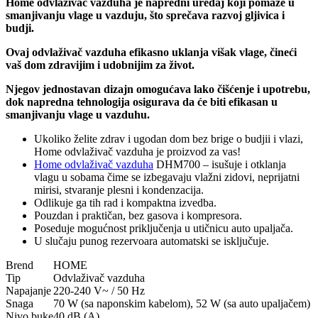
Home odvlaživač vazduha je napredni uređaj koji pomaže u
smanjivanju vlage u vazduju, što sprečava razvoj gljivica i
budji.
Ovaj odvlaživač vazduha efikasno uklanja višak vlage, čineći
vaš dom zdravijim i udobnijim za život.
Njegov jednostavan dizajn omogućava lako čišćenje i upotrebu,
dok napredna tehnologija osigurava da će biti efikasan u
smanjivanju vlage u vazduhu.
Ukoliko želite zdrav i ugodan dom bez brige o budjii i vlazi,
Home odvlaživač vazduha je proizvod za vas!
Home odvlaživač vazduha
DHM700 – isušuje i otklanja
vlagu u sobama čime se izbegavaju vlažni zidovi, neprijatni
mirisi, stvaranje plesni i kondenzacija.
Odlikuje ga tih rad i kompaktna izvedba.
Pouzdan i praktičan, bez gasova i kompresora.
Poseduje mogućnost priključenja u utičnicu auto upaljača.
U slučaju punog rezervoara automatski se isključuje.
Brend
HOME
Tip
Odvlaživač vazduha
Napajanje
220-240 V~ / 50 Hz
Snaga
70 W (sa naponskim kabelom), 52 W (sa auto upaljačem)
Nivo buke
40 dB (A)