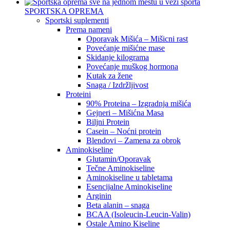
SPORTSKA OPREMA
Sportski suplementi
Prema nameni
Oporavak Mišića – Mišicni rast
Povećanje mišićne mase
Skidanje kilograma
Povećanje muškog hormona
Kutak za žene
Snaga / Izdržljivost
Proteini
90% Proteina – Izgradnja mišića
Gejneri – Mišićna Masa
Biljni Protein
Casein – Noćni protein
Blendovi – Zamena za obrok
Aminokiseline
Glutamin/Oporavak
Tečne Aminokiseline
Aminokiseline u tabletama
Esencijalne Aminokiseline
Arginin
Beta alanin – snaga
BCAA (Isoleucin-Leucin-Valin)
Ostale Amino Kiseline