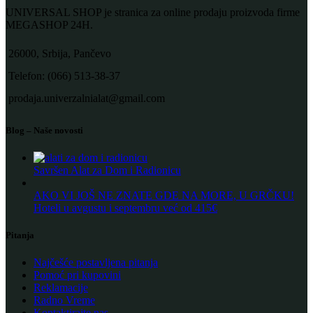
UNIVERSAL SHOP je stranica za online prodaju proizvoda firme
MEGASHOP 24H.
26000, Srbija, Pančevo
Telefon: (066) 513-38-37
prodaja.univerzalnialat@gmail.com
Blog – Naše novosti
Savršen Alat za Dom i Radionicu
AKO VI JOŠ NE ZNATE GDE NA MORE, U GRČKU!
Hoteli u avgustu i septembru već od 415€
Pitanja
Najčešće postavljena pitanja
Pomoć pri kupovini
Reklamacije
Radno Vreme
Kontaktirajte nas