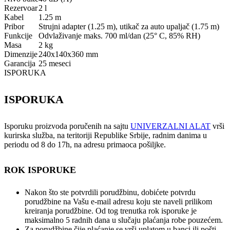
Rezervoar
2 l
Kabel
1.25 m
Pribor
Strujni adapter (1.25 m), utikač za auto upaljač (1.75 m)
Funkcije
Odvlaživanje maks. 700 ml/dan (25° C, 85% RH)
Masa
2 kg
Dimenzije
240x140x360 mm
Garancija
25 meseci
ISPORUKA
ISPORUKA
Isporuku proizvoda poručenih na sajtu
UNIVERZALNI ALAT
vrši
kurirska služba, na teritoriji Republike Srbije, radnim danima u
periodu od 8 do 17h, na adresu primaoca pošiljke.
ROK ISPORUKE
Nakon što ste potvrdili porudžbinu, dobićete potvrdu
porudžbine na Vašu e-mail adresu koju ste naveli prilikom
kreiranja porudžbine. Od tog trenutka rok isporuke je
maksimalno 5 radnih dana u slučaju plaćanja robe pouzećem.
Za porudžbine čije plaćanje se vrši uplatom u banci ili pošti,