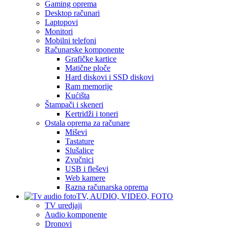
Gaming oprema
Desktop računari
Laptopovi
Monitori
Mobilni telefoni
Računarske komponente
Grafičke kartice
Matične ploče
Hard diskovi i SSD diskovi
Ram memorije
Kućišta
Štampači i skeneri
Kertridži i toneri
Ostala oprema za računare
Miševi
Tastature
Slušalice
Zvučnici
USB i fleševi
Web kamere
Razna računarska oprema
TV, AUDIO, VIDEO, FOTO
TV uredjaji
Audio komponente
Dronovi