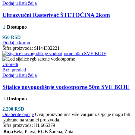
Dodaj u listu želja
Ultrazvučni Rasterivač ŠTETOČINA 2kom
Dostupno
950
RSD
Dodaj u korpu
Šifra proizvoda:
SH44332221
Uporedi
Brzi pregled
Dodaj u listu želja
Sijalice novogodišnje vodootporne 50m SVE BOJE
Dostupno
2.290
RSD
Odaberite opcije
Ovaj proizvod ima više varijanti. Opcije mogu biti
izabrane na stranici proizvoda.
Šifra proizvoda:
HL666379
Boja
Bela
,
Plava
,
RGB Šarena
,
Žuta