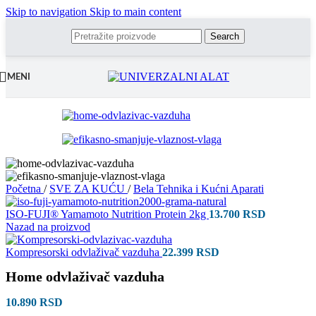
Skip to navigation
Skip to main content
Search
MENI
Početna
/
SVE ZA KUĆU
/
Bela Tehnika i Kućni Aparati
ISO-FUJI® Yamamoto Nutrition Protein 2kg
13.700
RSD
Nazad na proizvod
Kompresorski odvlaživač vazduha
22.399
RSD
Home odvlaživač vazduha
10.890
RSD