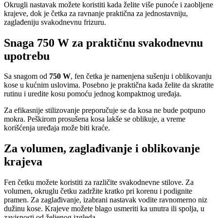
Okrugli nastavak možete koristiti kada želite više punoće i zaobljene
krajeve, dok je četka za ravnanje praktična za jednostavniju,
zaglađeniju svakodnevnu frizuru.
Snaga 750 W za praktičnu svakodnevnu
upotrebu
Sa snagom od
750 W
, fen četka je namenjena sušenju i oblikovanju
kose u kućnim uslovima. Posebno je praktična kada želite da skratite
rutinu i uredite kosu pomoću jednog kompaktnog uređaja.
Za efikasnije stilizovanje preporučuje se da kosa ne bude potpuno
mokra. Peškirom prosušena kosa lakše se oblikuje, a vreme
korišćenja uređaja može biti kraće.
Za volumen, zaglađivanje i oblikovanje
krajeva
Fen četku možete koristiti za različite svakodnevne stilove. Za
volumen, okruglu četku zadržite kratko pri korenu i podignite
pramen. Za zaglađivanje, izabrani nastavak vodite ravnomerno niz
dužinu kose. Krajeve možete blago usmeriti ka unutra ili spolja, u
zavisnosti od željenog izgleda.