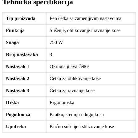
Tehnička specifikacija
Tip proizvoda
Fen četka sa zamenljivim nastavcima
Funkcija
Sušenje, oblikovanje i ravnanje kose
Snaga
750 W
Broj nastavaka
3
Nastavak 1
Okrugla glava četke
Nastavak 2
Četka za oblikovanje kose
Nastavak 3
Četka za ravnanje kose
Drška
Ergonomska
Pogodno za
Kratku, srednju i dugu kosu
Upotreba
Kućno sušenje i stilizovanje kose