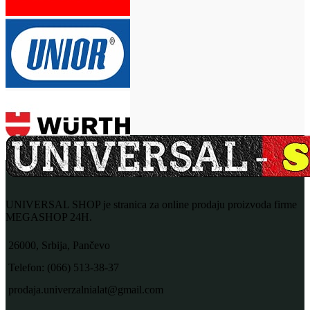
UNIVERSAL SHOP je stranica za online prodaju proizvoda firme
MEGASHOP 24H.
26000, Srbija, Pančevo
Telefon: (066) 513-38-37
prodaja.univerzalnialat@gmail.com