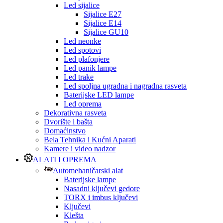
Led sijalice
Sijalice E27
Sijalice E14
Sijalice GU10
Led neonke
Led spotovi
Led plafonjere
Led panik lampe
Led trake
Led spoljna ugradna i nagradna rasveta
Baterijske LED lampe
Led oprema
Dekorativna rasveta
Dvorište i bašta
Domaćinstvo
Bela Tehnika i Kućni Aparati
Kamere i video nadzor
ALATI I OPREMA
Automehaničarski alat
Baterijske lampe
Nasadni ključevi gedore
TORX i imbus ključevi
Ključevi
Klešta