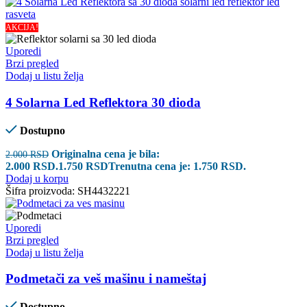
AKCIJA!
Uporedi
Brzi pregled
Dodaj u listu želja
4 Solarna Led Reflektora 30 dioda
Dostupno
Originalna cena je bila:
2.000
RSD
2.000 RSD.
1.750
RSD
Trenutna cena je: 1.750 RSD.
Dodaj u korpu
Šifra proizvoda:
SH4432221
Uporedi
Brzi pregled
Dodaj u listu želja
Podmetači za veš mašinu i nameštaj
Dostupno