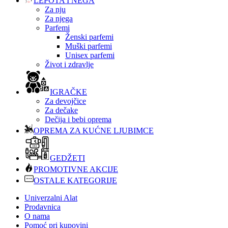
LEPOTA I NEGA
Za nju
Za njega
Parfemi
Ženski parfemi
Muški parfemi
Unisex parfemi
Život i zdravlje
IGRAČKE
Za devojčice
Za dečake
Dečija i bebi oprema
OPREMA ZA KUĆNE LJUBIMCE
GEDŽETI
PROMOTIVNE AKCIJE
OSTALE KATEGORIJE
Univerzalni Alat
Prodavnica
O nama
Pomoć pri kupovini