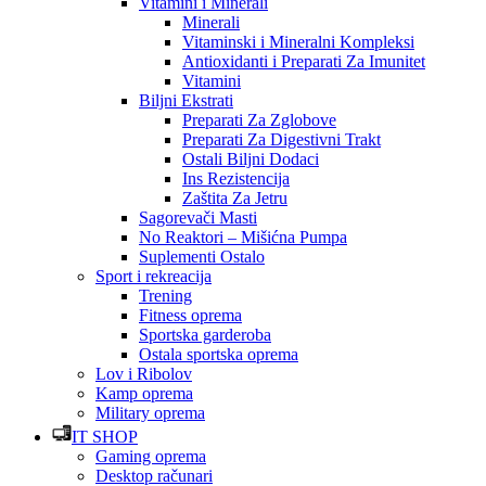
Vitamini i Minerali
Minerali
Vitaminski i Mineralni Kompleksi
Antioxidanti i Preparati Za Imunitet
Vitamini
Biljni Ekstrati
Preparati Za Zglobove
Preparati Za Digestivni Trakt
Ostali Biljni Dodaci
Ins Rezistencija
Zaštita Za Jetru
Sagorevači Masti
No Reaktori – Mišićna Pumpa
Suplementi Ostalo
Sport i rekreacija
Trening
Fitness oprema
Sportska garderoba
Ostala sportska oprema
Lov i Ribolov
Kamp oprema
Military oprema
IT SHOP
Gaming oprema
Desktop računari