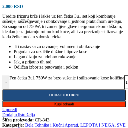
2.000
RSD
Uredite frizuru brže i lakše uz fen četka 3u1 set koji kombinuje
sušenje, raščešljavanje i oblikovanje u jednom praktičnom uređaju.
Sa snagom od 750W, tri zamenljive glave i ergonomskom drškom,
idealan je za jutarnju rutinu kod kuće, ali i za preciznije stilizovanje
kada želite uredan salonski efekat.
Tri nastavka za ravnanje, volumen i oblikovanje
Pogodan za različite dužine i tipove kose
Lagan dizajn za udobno rukovanje
Jak, a prijatno tih rad
Odličan izbor za putovanja i poklon
Fen četka 3u1 750W za brzo sušenje i stilizovanje kose količina
-
DODAJ U KORPU
Kupi odmah
Uporedi
Dodaj u listu želja
Šifra proizvoda:
CR-343
Kategorije:
Bela Tehnika i Kućni Aparati
,
LEPOTA I NEGA
,
SVE