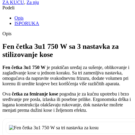
ZA KUĆU
,
Za nju
Podeli
Opis
ISPORUKA
Opis
Fen četka 3u1 750 W sa 3 nastavka za
stilizovanje kose
Fen četka 3u1 750 W
je praktičan uređaj za sušenje, oblikovanje i
zaglađivanje kose u jednom koraku. Sa tri zamenljiva nastavka,
omogućava da napravite svakodnevnu frizuru, dodate volumen pri
korenu ili uredite krajeve bez korišćenja više različitih aparata.
Ova
četka za feniranje kose
pogodna je za kućnu upotrebu i brzo
sređivanje pre posla, izlaska ili posebne prilike. Ergonomska drška i
lagana konstrukcija olakšavaju rukovanje, dok nastavke možete
menjati prema dužini kose i željenom efektu.