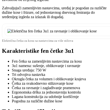
Zahvaljujući zamenljivim nastavcima, uređaj je pogodan za različite
dužine kose i frizure, od jednostavnog dnevnog feniranja do
sređenijeg izgleda za izlazak ili događaj.
Električna četka za kosu sa nastavcima za više stilova
Karakteristike fen četke 3u1
Fen četka sa zamenljivim nastavcima za kosu
3u1 namena: sušenje, oblikovanje i ravnanje
Snaga uređaja: 750 W
Tri odvojiva nastavka
Okrugla četka za volumen i oblikovanje krajeva
Četka za svakodnevno stilizovanje kose
Četka za ravnanje i zaglađivanje pramenova
Ergonomska drška za jednostavniju kontrolu
Lagana konstrukcija za udobnije korišćenje
Pogodna za različite dužine kose