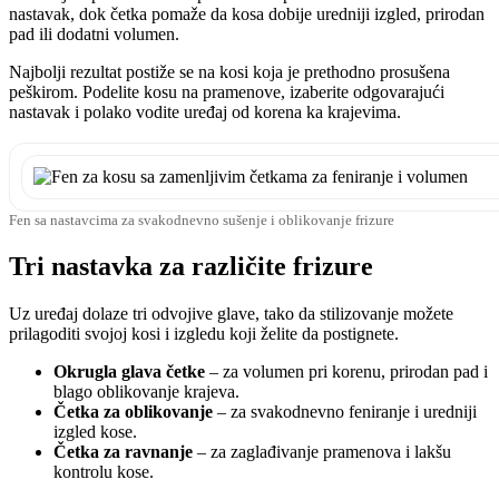
nastavak, dok četka pomaže da kosa dobije uredniji izgled, prirodan
pad ili dodatni volumen.
Najbolji rezultat postiže se na kosi koja je prethodno prosušena
peškirom. Podelite kosu na pramenove, izaberite odgovarajući
nastavak i polako vodite uređaj od korena ka krajevima.
Fen sa nastavcima za svakodnevno sušenje i oblikovanje frizure
Tri nastavka za različite frizure
Uz uređaj dolaze tri odvojive glave, tako da stilizovanje možete
prilagoditi svojoj kosi i izgledu koji želite da postignete.
Okrugla glava četke
– za volumen pri korenu, prirodan pad i
blago oblikovanje krajeva.
Četka za oblikovanje
– za svakodnevno feniranje i uredniji
izgled kose.
Četka za ravnanje
– za zaglađivanje pramenova i lakšu
kontrolu kose.