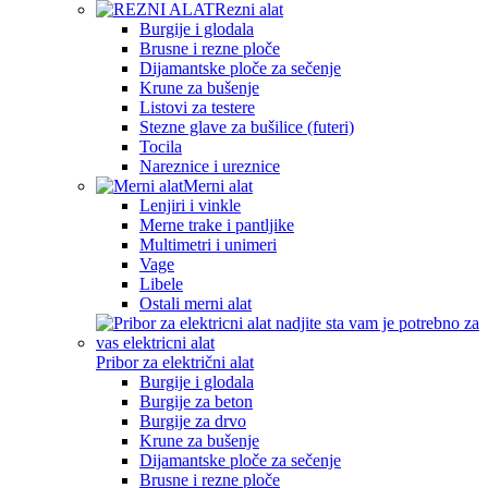
Rezni alat
Burgije i glodala
Brusne i rezne ploče
Dijamantske ploče za sečenje
Krune za bušenje
Listovi za testere
Stezne glave za bušilice (futeri)
Tocila
Nareznice i ureznice
Merni alat
Lenjiri i vinkle
Merne trake i pantljike
Multimetri i unimeri
Vage
Libele
Ostali merni alat
Pribor za električni alat
Burgije i glodala
Burgije za beton
Burgije za drvo
Krune za bušenje
Dijamantske ploče za sečenje
Brusne i rezne ploče