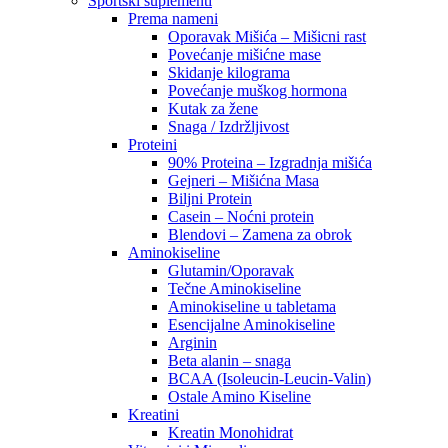
Sportski suplementi
Prema nameni
Oporavak Mišića – Mišicni rast
Povećanje mišićne mase
Skidanje kilograma
Povećanje muškog hormona
Kutak za žene
Snaga / Izdržljivost
Proteini
90% Proteina – Izgradnja mišića
Gejneri – Mišićna Masa
Biljni Protein
Casein – Noćni protein
Blendovi – Zamena za obrok
Aminokiseline
Glutamin/Oporavak
Tečne Aminokiseline
Aminokiseline u tabletama
Esencijalne Aminokiseline
Arginin
Beta alanin – snaga
BCAA (Isoleucin-Leucin-Valin)
Ostale Amino Kiseline
Kreatini
Kreatin Monohidrat