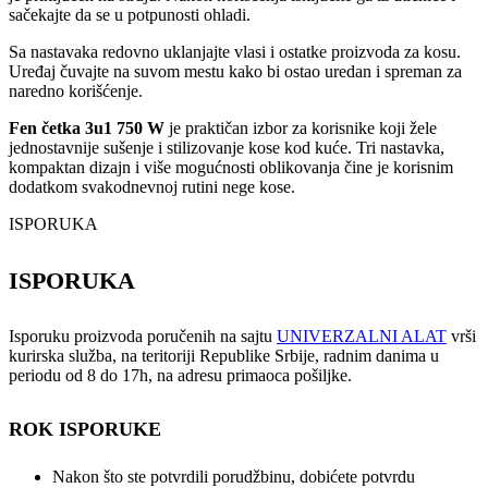
sačekajte da se u potpunosti ohladi.
Sa nastavaka redovno uklanjajte vlasi i ostatke proizvoda za kosu.
Uređaj čuvajte na suvom mestu kako bi ostao uredan i spreman za
naredno korišćenje.
Fen četka 3u1 750 W
je praktičan izbor za korisnike koji žele
jednostavnije sušenje i stilizovanje kose kod kuće. Tri nastavka,
kompaktan dizajn i više mogućnosti oblikovanja čine je korisnim
dodatkom svakodnevnoj rutini nege kose.
ISPORUKA
ISPORUKA
Isporuku proizvoda poručenih na sajtu
UNIVERZALNI ALAT
vrši
kurirska služba, na teritoriji Republike Srbije, radnim danima u
periodu od 8 do 17h, na adresu primaoca pošiljke.
ROK ISPORUKE
Nakon što ste potvrdili porudžbinu, dobićete potvrdu