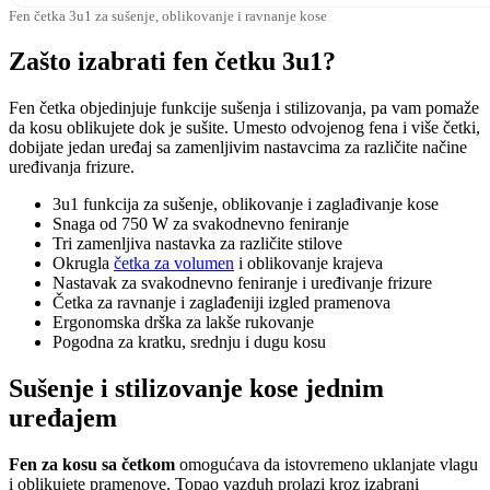
Fen četka 3u1 za sušenje, oblikovanje i ravnanje kose
Zašto izabrati fen četku 3u1?
Fen četka objedinjuje funkcije sušenja i stilizovanja, pa vam pomaže
da kosu oblikujete dok je sušite. Umesto odvojenog fena i više četki,
dobijate jedan uređaj sa zamenljivim nastavcima za različite načine
uređivanja frizure.
3u1 funkcija za sušenje, oblikovanje i zaglađivanje kose
Snaga od 750 W za svakodnevno feniranje
Tri zamenljiva nastavka za različite stilove
Okrugla
četka za volumen
i oblikovanje krajeva
Nastavak za svakodnevno feniranje i uređivanje frizure
Četka za ravnanje i zaglađeniji izgled pramenova
Ergonomska drška za lakše rukovanje
Pogodna za kratku, srednju i dugu kosu
Sušenje i stilizovanje kose jednim
uređajem
Fen za kosu sa četkom
omogućava da istovremeno uklanjate vlagu
i oblikujete pramenove. Topao vazduh prolazi kroz izabrani