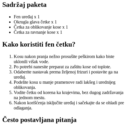
Sadržaj paketa
Fen uređaj x 1
Okrugla glava četke x 1
Četka za oblikovanje kose x 1
Četka za ravnanje kose x 1
Kako koristiti fen četku?
Kosu nakon pranja nežno prosušite peškirom kako biste
uklonili višak vode.
Po potrebi nanesite preparat za zaštitu kose od toplote.
Odaberite nastavak prema željenoj frizuri i postavite ga na
uređaj.
Podelite kosu u manje pramenove radi lakšeg i urednijeg
oblikovanja.
Vodite četku od korena ka krajevima, bez dugog zadržavanja
na jednom mestu.
Nakon korišćenja isključite uređaj i sačekajte da se ohladi pre
odlaganja.
Često postavljana pitanja