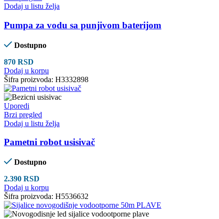
Dodaj u listu želja
Pumpa za vodu sa punjivom baterijom
Dostupno
870
RSD
Dodaj u korpu
Šifra proizvoda:
H3332898
Uporedi
Brzi pregled
Dodaj u listu želja
Pametni robot usisivač
Dostupno
2.390
RSD
Dodaj u korpu
Šifra proizvoda:
H5536632