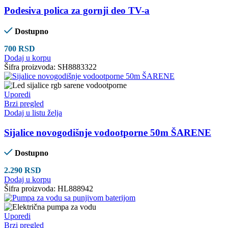
Podesiva polica za gornji deo TV-a
Dostupno
700
RSD
Dodaj u korpu
Šifra proizvoda:
SH8883322
Uporedi
Brzi pregled
Dodaj u listu želja
Sijalice novogodišnje vodootporne 50m ŠARENE
Dostupno
2.290
RSD
Dodaj u korpu
Šifra proizvoda:
HL888942
Uporedi
Brzi pregled