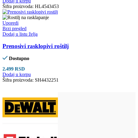
Dodaj u korpu
Šifra proizvoda:
HL4543453
Uporedi
Brzi pregled
Dodaj u listu želja
Prenosivi rasklopivi roštilj
Dostupno
2.499
RSD
Dodaj u korpu
Šifra proizvoda:
SH4432251