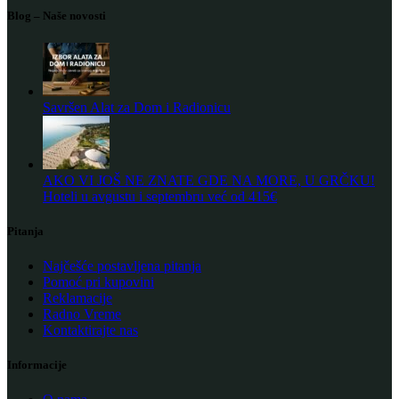
Blog – Naše novosti
Savršen Alat za Dom i Radionicu
AKO VI JOŠ NE ZNATE GDE NA MORE, U GRČKU!
Hoteli u avgustu i septembru već od 415€
Pitanja
Najčešće postavljena pitanja
Pomoć pri kupovini
Reklamacije
Radno Vreme
Kontaktirajte nas
Informacije