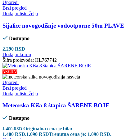
Uporedi
Brzi pregled
Dodaj u listu želja
Sijalice novogodišnje vodootporne 50m PLAVE
Dostupno
2.290
RSD
Dodaj u korpu
Šifra proizvoda:
HL767742
AKCIJA!
Uporedi
Brzi pregled
Dodaj u listu želja
Meteorska Kiša 8 štapica ŠARENE BOJE
Dostupno
Originalna cena je bila:
1.400
RSD
1.400 RSD.
1.090
RSD
Trenutna cena je: 1.090 RSD.