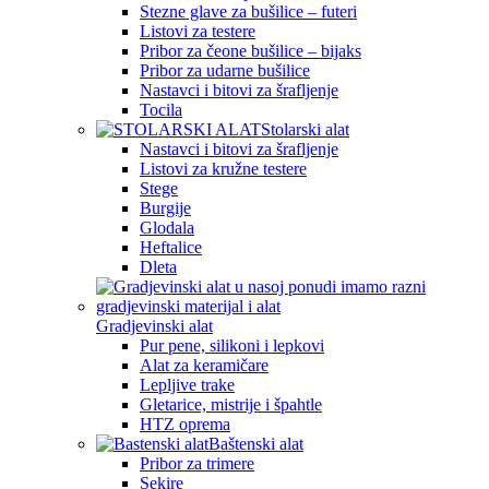
Stezne glave za bušilice – futeri
Listovi za testere
Pribor za čeone bušilice – bijaks
Pribor za udarne bušilice
Nastavci i bitovi za šrafljenje
Tocila
Stolarski alat
Nastavci i bitovi za šrafljenje
Listovi za kružne testere
Stege
Burgije
Glodala
Heftalice
Dleta
Gradjevinski alat
Pur pene, silikoni i lepkovi
Alat za keramičare
Lepljive trake
Gletarice, mistrije i špahtle
HTZ oprema
Baštenski alat
Pribor za trimere
Sekire