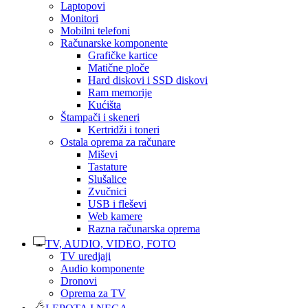
Laptopovi
Monitori
Mobilni telefoni
Računarske komponente
Grafičke kartice
Matične ploče
Hard diskovi i SSD diskovi
Ram memorije
Kućišta
Štampači i skeneri
Kertridži i toneri
Ostala oprema za računare
Miševi
Tastature
Slušalice
Zvučnici
USB i fleševi
Web kamere
Razna računarska oprema
TV, AUDIO, VIDEO, FOTO
TV uredjaji
Audio komponente
Dronovi
Oprema za TV