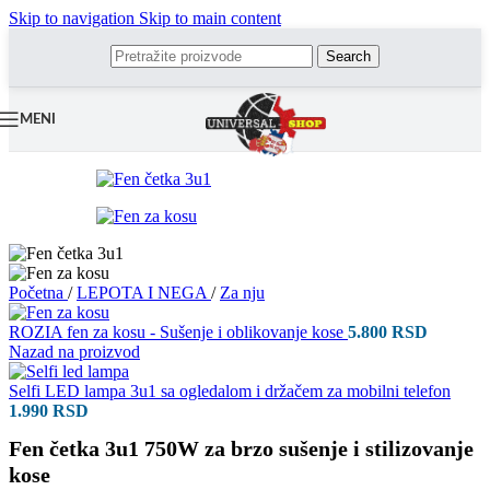
Skip to navigation
Skip to main content
Search
MENI
Početna
/
LEPOTA I NEGA
/
Za nju
ROZIA fen za kosu - Sušenje i oblikovanje kose
5.800
RSD
Nazad na proizvod
Selfi LED lampa 3u1 sa ogledalom i držačem za mobilni telefon
1.990
RSD
Fen četka 3u1 750W za brzo sušenje i stilizovanje
kose