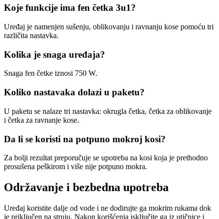
Koje funkcije ima fen četka 3u1?
Uređaj je namenjen sušenju, oblikovanju i ravnanju kose pomoću tri
različita nastavka.
Kolika je snaga uređaja?
Snaga fen četke iznosi 750 W.
Koliko nastavaka dolazi u paketu?
U paketu se nalaze tri nastavka: okrugla četka, četka za oblikovanje
i četka za ravnanje kose.
Da li se koristi na potpuno mokroj kosi?
Za bolji rezultat preporučuje se upotreba na kosi koja je prethodno
prosušena peškirom i više nije potpuno mokra.
Održavanje i bezbedna upotreba
Uređaj koristite dalje od vode i ne dodirujte ga mokrim rukama dok
je priključen na struju. Nakon korišćenja isključite ga iz utičnice i