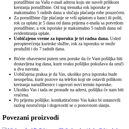
porudžbine na Vašu e-mail adresu koju ste naveli prilikom
kreiranja porudžbine. Od tog trenutka rok isporuke je
maksimalno 5 radnih dana u slučaju plaćanja robe pouzećem.
Za porudžbine čije plaćanje se vrši uplatom u banci ili pošti,
rok za uplatu je 5 dana od dana prijema e-maila sa potvrdom
porudžbine, a rok isporuke je maksimalno 5 radnih dana od
evidentiranja uplate.
Uobičajeno vreme za isporuku je tri radna dana.
Usled
preopterećenja kurirske službe, rok za isporuku se može
produžiti i do 7 radnih dana.
Bićete obavesteni putem sms poruke da će Vam pošiljka biti
dostavljena tog dana, kurir svaku pošiljku pokušava da uruči
u dva navrata.
Uobičajena praksa je da Vas, ukoliko prva isporuka bude
neuspešna, kurir pozove na telefon koji ste ostavili prilikom
kreiranja narudžbenice i ugovori novi termin isporuke.
Ukoliko Vas i tada ne pronađe na adresi, pošiljka će nam biti
vraćena.
Po prijemu pošiljke, kontkatiraćemo Vas kako bi ustanovili
razlog neuručenja i dogovoriti se o ponovnom slanju.
Povezani proizvodi