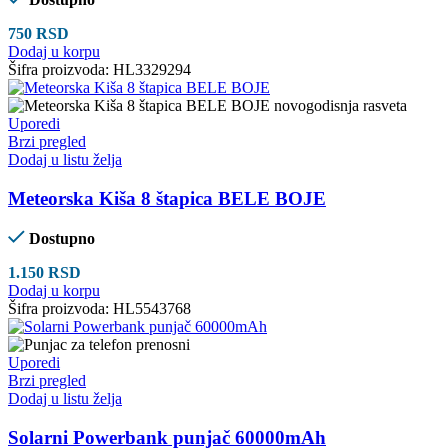
750
RSD
Dodaj u korpu
Šifra proizvoda:
HL3329294
Uporedi
Brzi pregled
Dodaj u listu želja
Meteorska Kiša 8 štapica BELE BOJE
Dostupno
1.150
RSD
Dodaj u korpu
Šifra proizvoda:
HL5543768
Uporedi
Brzi pregled
Dodaj u listu želja
Solarni Powerbank punjač 60000mAh