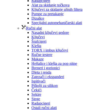
Radapcigeri
Alat za skidanje točkova
Ključevi za skidanje uljnih filtera
Pumpe za pretakanje
Dizalice
Specijalni automehaničarski alati
Ručni alat
Nasadni ključevi gedore
Ključevi
Šrafcigeri
Klešta
TORX i imbus ključevi
Ručne testere
Makaze
Heftalice i klešta za pop nitne
Breneri i gorionici
Dleta i renda
Zatezači i ekspanderi
Ispitivači
Pištolji za silikon
Čekići
Sekire
Stege
Radapcigeri
Ostali ručni alati