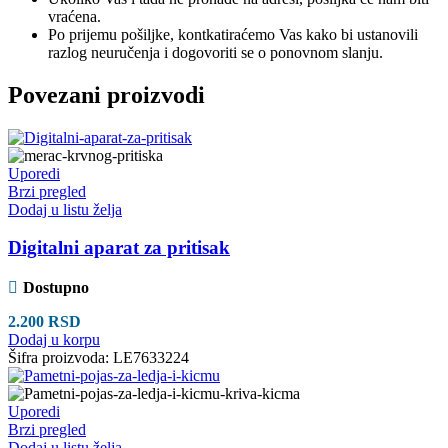
vraćena.
Po prijemu pošiljke, kontkatiraćemo Vas kako bi ustanovili
razlog neuručenja i dogovoriti se o ponovnom slanju.
Povezani proizvodi
Uporedi
Brzi pregled
Dodaj u listu želja
Digitalni aparat za pritisak
Dostupno
2.200
RSD
Dodaj u korpu
Šifra proizvoda:
LE7633224
Uporedi
Brzi pregled
Dodaj u listu želja