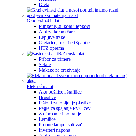
Dleta
Gradjevinski alat
Pur pene, silikoni i lepkovi
Alat za keramičare
Lepljive trake
Gletarice, mistrije i špahtle
HTZ oprema
Baštenski alat
Pribor za trimere
Sekire
Makaze za orezivanje
Električni alat
Aku bušilice i šrafilice
Brusilice
Pištolji za topljenje plastike
Pegle za spajanje PVC cevi
Za farbanje i poliranje
Lemilice
Probne lampe ispitivači
Inverteri napona
Alat za zavarivanje