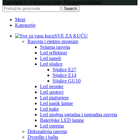
Copyright © Univerzalni Alat. Sva prava zadržana
Search
Meni
Kategorije
SVE ZA KUĆU
Rasveta i elektro program
Solarna rasveta
Led reflektori
Led paneli
Led sijalice
Sijalice E27
Sijalice E14
Sijalice GU10
Led neonke
Led spotovi
Led plafonjere
Led panik lampe
Led trake
Led spoljna ugradna i nagradna rasveta
Baterijske LED lampe
Led oprema
Dekorativna rasveta
Dvorište i bašta