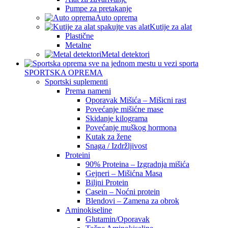
Pumpe za pretakanje
Auto oprema
Kutije za alat
Plastične
Metalne
Metal detektori
SPORTSKA OPREMA
Sportski suplementi
Prema nameni
Oporavak Mišića – Mišicni rast
Povećanje mišićne mase
Skidanje kilograma
Povećanje muškog hormona
Kutak za žene
Snaga / Izdržljivost
Proteini
90% Proteina – Izgradnja mišića
Gejneri – Mišićna Masa
Biljni Protein
Casein – Noćni protein
Blendovi – Zamena za obrok
Aminokiseline
Glutamin/Oporavak