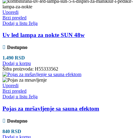
Uporedi
Brzi pregled
Dodaj u listu želja
Uv led lampa za nokte SUN 48w
Dostupno
1.490
RSD
Dodaj u korpu
Šifra proizvoda:
H55333562
Uporedi
Brzi pregled
Dodaj u listu želja
Pojas za mršavljenje sa sauna efektom
Dostupno
840
RSD
Dodaj u korpu