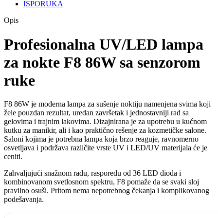
ISPORUKA
Opis
Profesionalna UV/LED lampa
za nokte F8 86W sa senzorom
ruke
F8 86W je moderna lampa za sušenje noktiju namenjena svima koji
žele pouzdan rezultat, uredan završetak i jednostavniji rad sa
gelovima i trajnim lakovima. Dizajnirana je za upotrebu u kućnom
kutku za manikir, ali i kao praktično rešenje za kozmetičke salone.
Saloni kojima je potrebna lampa koja brzo reaguje, ravnomerno
osvetljava i podržava različite vrste UV i LED/UV materijala će je
ceniti.
Zahvaljujući snažnom radu, rasporedu od 36 LED dioda i
kombinovanom svetlosnom spektru, F8 pomaže da se svaki sloj
pravilno osuši. Pritom nema nepotrebnog čekanja i komplikovanog
podešavanja.