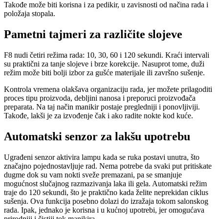
Takođe može biti korisna i za pedikir, u zavisnosti od načina rada i
položaja stopala.
Pametni tajmeri za različite slojeve
F8 nudi četiri režima rada: 10, 30, 60 i 120 sekundi. Kraći intervali
su praktični za tanje slojeve i brze korekcije. Nasuprot tome, duži
režim može biti bolji izbor za gušće materijale ili završno sušenje.
Kontrola vremena olakšava organizaciju rada, jer možete prilagoditi
proces tipu proizvoda, debljini nanosa i preporuci proizvođača
preparata. Na taj način manikir postaje pregledniji i ponovljiviji.
Takođe, lakši je za izvođenje čak i ako radite nokte kod kuće.
Automatski senzor za lakšu upotrebu
Ugrađeni senzor aktivira lampu kada se ruka postavi unutra, što
značajno pojednostavljuje rad. Nema potrebe da svaki put pritiskate
dugme dok su vam nokti sveže premazani, pa se smanjuje
mogućnost slučajnog razmazivanja laka ili gela. Automatski režim
traje do 120 sekundi, što je praktično kada želite neprekidan ciklus
sušenja. Ova funkcija posebno dolazi do izražaja tokom salonskog
rada. Ipak, jednako je korisna i u kućnoj upotrebi, jer omogućava
prirodniji i čistiji tok manikira.