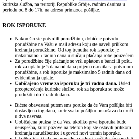
kurirska služba, na teritoriji Republike Srbije, radnim danima u
periodu od 8 do 17h, na adresu primaoca pošiljke.
ROK ISPORUKE
Nakon što ste potvrdili porudžbinu, dobićete potvrdu
porudžbine na Vašu e-mail adresu koju ste naveli prilikom
kreiranja porudžbine. Od tog trenutka rok isporuke je
maksimalno 5 radnih dana u slučaju plaćanja robe pouzećem.
Za porudžbine čije plaćanje se vrši uplatom u banci ili pošti,
rok za uplatu je 5 dana od dana prijema e-maila sa potvrdom
porudžbine, a rok isporuke je maksimalno 5 radnih dana od
evidentiranja uplate.
Uobičajeno vreme za isporuku je tri radna dana.
Usled
preopterećenja kurirske službe, rok za isporuku se može
produžiti i do 7 radnih dana.
Bićete obavesteni putem sms poruke da će Vam pošiljka biti
dostavljena tog dana, kurir svaku pošiljku pokušava da uruči
u dva navrata.
Uobičajena praksa je da Vas, ukoliko prva isporuka bude
neuspešna, kurir pozove na telefon koji ste ostavili prilikom
kreiranja narudžbenice i ugovori novi termin isporuke.
Ukoliko Vas i tada ne pronađe na adresi, pošiljka će nam biti