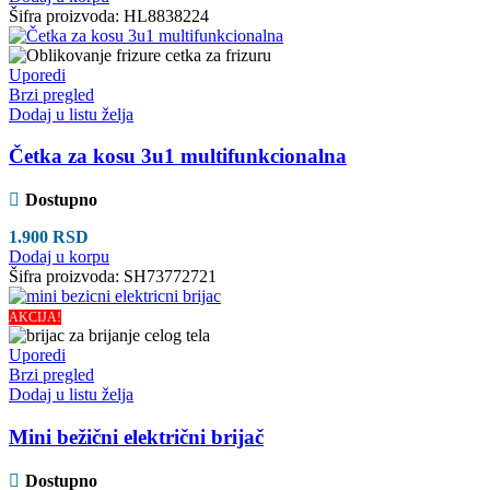
Šifra proizvoda:
HL8838224
Uporedi
Brzi pregled
Dodaj u listu želja
Četka za kosu 3u1 multifunkcionalna
Dostupno
1.900
RSD
Dodaj u korpu
Šifra proizvoda:
SH73772721
AKCIJA!
Uporedi
Brzi pregled
Dodaj u listu želja
Mini bežični električni brijač
Dostupno