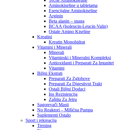
Tečne Aminokiseline
Aminokiseline u tabletama
Esencijalne Aminokiseline
Arginin
Beta alanin – snaga
BCAA (Isoleucin-Leucin-Valin)
Ostale Amino Kiseline
Kreatini
Kreatin Monohidrat
Vitamini i Minerali
Minerali
Vitaminski i Mineralni Kompleksi
Antioxidanti i Preparati Za Imunitet
Vitamini
Biljni Ekstrati
Preparati Za Zglobove
Preparati Za Digestivni Trakt
Ostali Biljni Dodaci
Ins Rezistencija
Zaštita Za Jetru
Sagorevači Masti
No Reaktori – Mišićna Pumpa
Suplementi Ostalo
Sport i rekreacija
Trening