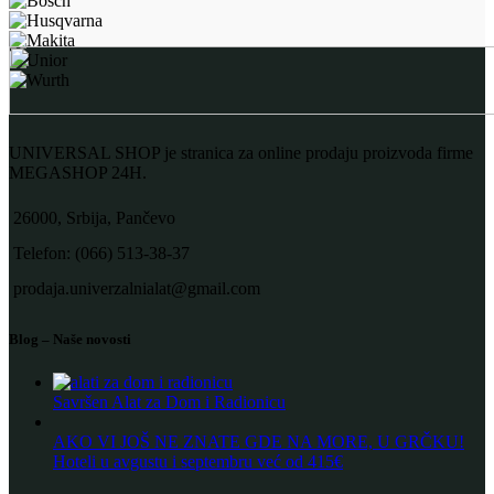
UNIVERSAL SHOP je stranica za online prodaju proizvoda firme
MEGASHOP 24H.
26000, Srbija, Pančevo
Telefon: (066) 513-38-37
prodaja.univerzalnialat@gmail.com
Blog – Naše novosti
Savršen Alat za Dom i Radionicu
AKO VI JOŠ NE ZNATE GDE NA MORE, U GRČKU!
Hoteli u avgustu i septembru već od 415€