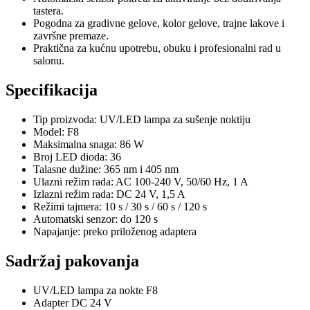
tastera.
Pogodna za gradivne gelove, kolor gelove, trajne lakove i
završne premaze.
Praktična za kućnu upotrebu, obuku i profesionalni rad u
salonu.
Specifikacija
Tip proizvoda: UV/LED lampa za sušenje noktiju
Model: F8
Maksimalna snaga: 86 W
Broj LED dioda: 36
Talasne dužine: 365 nm i 405 nm
Ulazni režim rada: AC 100-240 V, 50/60 Hz, 1 A
Izlazni režim rada: DC 24 V, 1,5 A
Režimi tajmera: 10 s / 30 s / 60 s / 120 s
Automatski senzor: do 120 s
Napajanje: preko priloženog adaptera
Sadržaj pakovanja
UV/LED lampa za nokte F8
Adapter DC 24 V