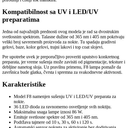
Kompatibilnost sa UV i LED/UV
preparatima
Jedna od najvažnijih prednosti ovog modela je rad sa dvostrukim
svetlosnim spektrom. Talasne dužine od 365 nm i 405 nm pokrivaju
veliki broj savremenih proizvoda za nokte. Tu spadaju gradivni
gelovi, baze, kolor gelovi, trajni lakovi i top coat slojevi.
Pre upotrebe uvek je preporučljivo proveriti uputstvo konkretnog
preparata, jer vreme sušenja može zavisiti od pigmentacije, teksture i
debljine nanetog sloja. Uz pravilnu primenu, F8 lampa pomaže da
završnica bude glatka, čvrsta i spremna za svakodnevne aktivnosti.
Karakteristike
Model F8 namenjen sušenju UV i LED/UV preparata za
nokte.
36 LED dioda za ravnomerno osvetljenje svih noktiju.
Maksimalna snaga lampe iznosi 86 W.
Emituje svetlosne spektre od 365 nm i 405 nm.
Podržava tajmere od 10 s, 30 s, 60 s i 120 s.
Automatski senzor pokreta za aktiviranje bez dodirivanja