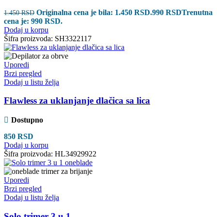
Originalna cena je bila: 1.450 RSD.
990
RSD
Trenutna
1.450
RSD
cena je: 990 RSD.
Dodaj u korpu
Šifra proizvoda:
SH3322117
Uporedi
Brzi pregled
Dodaj u listu želja
Flawless za uklanjanje dlačica sa lica
Dostupno
850
RSD
Dodaj u korpu
Šifra proizvoda:
HL34929922
Uporedi
Brzi pregled
Dodaj u listu želja
Solo trimer 3 u 1