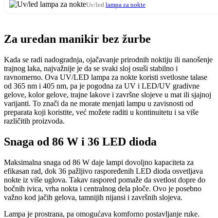
Uv/led
lampa za nokte
Za uredan manikir bez žurbe
Kada se radi nadogradnja, ojačavanje prirodnih noktiju ili nanošenje
trajnog laka, najvažnije je da se svaki sloj osuši stabilno i
ravnomerno. Ova UV/LED lampa za nokte koristi svetlosne talase
od 365 nm i 405 nm, pa je pogodna za UV i LED/UV gradivne
gelove, kolor gelove, trajne lakove i završne slojeve u mat ili sjajnoj
varijanti. To znači da ne morate menjati lampu u zavisnosti od
preparata koji koristite, već možete raditi u kontinuitetu i sa više
različitih proizvoda.
Snaga od 86 W i 36 LED dioda
Maksimalna snaga od 86 W daje lampi dovoljno kapaciteta za
efikasan rad, dok 36 pažljivo raspoređenih LED dioda osvetljava
nokte iz više uglova. Takav raspored pomaže da svetlost dopre do
bočnih ivica, vrha nokta i centralnog dela ploče. Ovo je posebno
važno kod jačih gelova, tamnijih nijansi i završnih slojeva.
Lampa je prostrana, pa omogućava komforno postavljanje ruke.