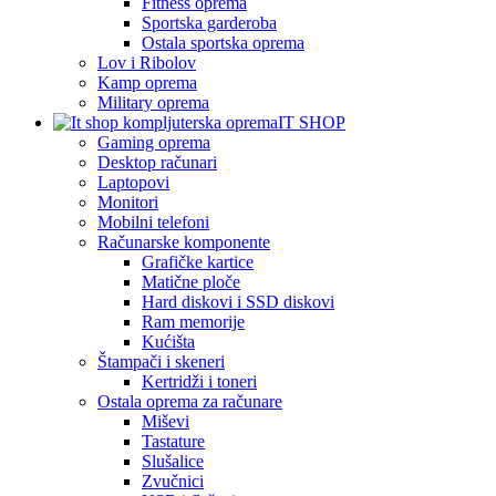
Fitness oprema
Sportska garderoba
Ostala sportska oprema
Lov i Ribolov
Kamp oprema
Military oprema
IT SHOP
Gaming oprema
Desktop računari
Laptopovi
Monitori
Mobilni telefoni
Računarske komponente
Grafičke kartice
Matične ploče
Hard diskovi i SSD diskovi
Ram memorije
Kućišta
Štampači i skeneri
Kertridži i toneri
Ostala oprema za računare
Miševi
Tastature
Slušalice
Zvučnici