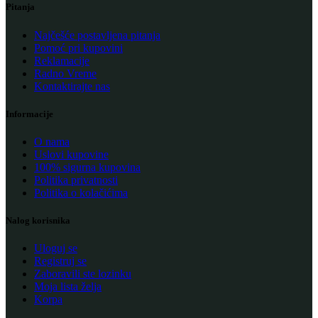
Pitanja
Najčešće postavljena pitanja
Pomoć pri kupovini
Reklamacije
Radno Vreme
Kontaktirajte nas
Informacije
O nama
Uslovi kupovine
100% sigurna kupovina
Politika privatnosti
Politika o kolačićima
Nalog korisnika
Uloguj se
Registruj se
Zaboravili ste lozinku
Moja lista želja
Korpa