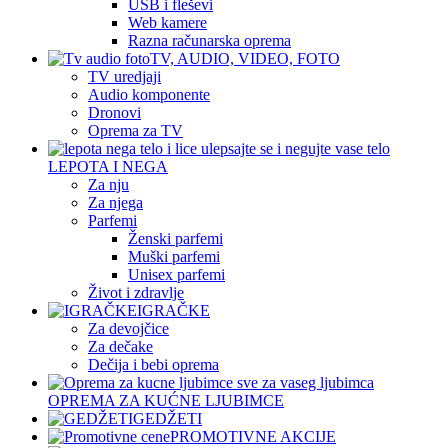
USB i fleševi
Web kamere
Razna računarska oprema
TV, AUDIO, VIDEO, FOTO
TV uredjaji
Audio komponente
Dronovi
Oprema za TV
LEPOTA I NEGA
Za nju
Za njega
Parfemi
Ženski parfemi
Muški parfemi
Unisex parfemi
Život i zdravlje
IGRAČKE
Za devojčice
Za dečake
Dečija i bebi oprema
OPREMA ZA KUĆNE LJUBIMCE
GEDŽETI
PROMOTIVNE AKCIJE