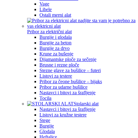
Vage
Libele
Ostali merni alat
Pribor za električni alat
Burgije i glodala
Burgije za beton
Burgije za drvo
Krune za bušenje
Dijamantske ploče za sečenje
Brusne i rezne ploče
Stezne glave za bušilice – futeri
Listovi za testere
Pribor za čeone bušilice – bijaks
Pribor za udarne bušilice
Nastavci i bitovi za šrafljenje
Tocila
Stolarski alat
Nastavci i bitovi za šrafljenje
Listovi za kružne testere
Stege
Burgije
Glodala
Heftalice