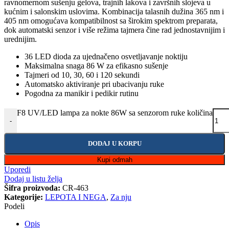
ravnomernom sušenju gelova, trajnih lakova i završnih slojeva u
kućnim i salonskim uslovima. Kombinacija talasnih dužina 365 nm i
405 nm omogućava kompatibilnost sa širokim spektrom preparata,
dok automatski senzor i više režima tajmera čine rad jednostavnijim i
urednijim.
36 LED dioda za ujednačeno osvetljavanje noktiju
Maksimalna snaga 86 W za efikasno sušenje
Tajmeri od 10, 30, 60 i 120 sekundi
Automatsko aktiviranje pri ubacivanju ruke
Pogodna za manikir i pedikir rutinu
F8 UV/LED lampa za nokte 86W sa senzorom ruke količina
-
DODAJ U KORPU
Kupi odmah
Uporedi
Dodaj u listu želja
Šifra proizvoda:
CR-463
Kategorije:
LEPOTA I NEGA
,
Za nju
Podeli
Opis