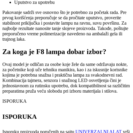
Uputstvo za upotrebu
Pakovanje sadrži sve osnovno što je potrebno za početak rada. Pre
prvog korišćenja preporučuje se da pročitate uputstvo, proverite
stabilnost priključka i postavite lampu na ravnu, suvu površinu. Za
najbolje rezultate nanosite tanje slojeve proizvoda. Takođe, poštujte
preporučeno vreme polimerizacije navedeno na ambalaži gela ili
trajnog laka.
Za koga je F8 lampa dobar izbor?
Ovaj model je odličan za osobe koje žele da same održavaju nokte,
za početnike koji uče tehniku manikira, kao i za iskusnije korisnike
kojima je potrebna snažna i praktična lampa za svakodnevni rad.
Kombinacija tajmera, senzora i snažnog LED osvetljenja čini je
jednostavnom za rutinsku upotrebu, dok kompatibilnost sa različitim
preparatima pruža veću slobodu pri izboru materijala i stilova.
ISPORUKA
ISPORUKA
Isporuku proizvoda poručenih na sajtu
UNIVERZALNI ALAT
vrši