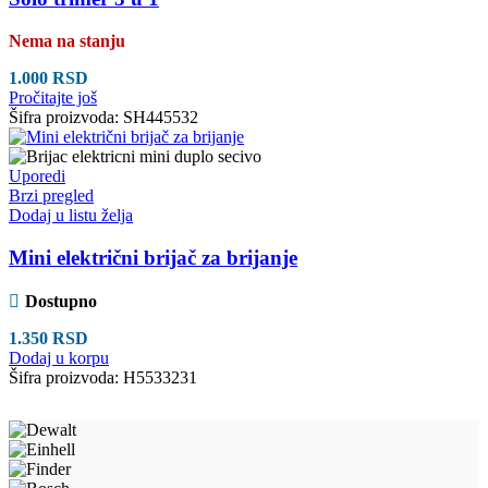
Nema na stanju
1.000
RSD
Pročitajte još
Šifra proizvoda:
SH445532
Uporedi
Brzi pregled
Dodaj u listu želja
Mini električni brijač za brijanje
Dostupno
1.350
RSD
Dodaj u korpu
Šifra proizvoda:
H5533231