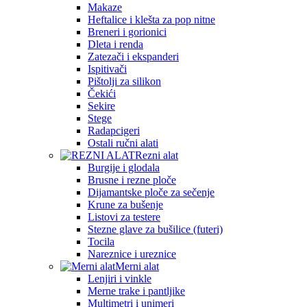
Makaze
Heftalice i klešta za pop nitne
Breneri i gorionici
Dleta i renda
Zatezači i ekspanderi
Ispitivači
Pištolji za silikon
Čekići
Sekire
Stege
Radapcigeri
Ostali ručni alati
Rezni alat
Burgije i glodala
Brusne i rezne ploče
Dijamantske ploče za sečenje
Krune za bušenje
Listovi za testere
Stezne glave za bušilice (futeri)
Tocila
Nareznice i ureznice
Merni alat
Lenjiri i vinkle
Merne trake i pantljike
Multimetri i unimeri