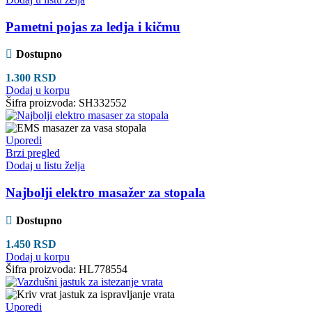
Pametni pojas za ledja i kičmu
Dostupno
1.300
RSD
Dodaj u korpu
Šifra proizvoda:
SH332552
Uporedi
Brzi pregled
Dodaj u listu želja
Najbolji elektro masažer za stopala
Dostupno
1.450
RSD
Dodaj u korpu
Šifra proizvoda:
HL778554
Uporedi