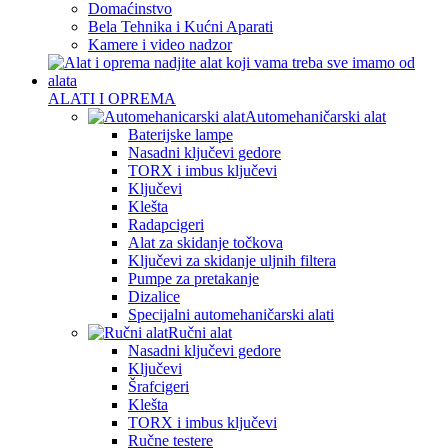
Domaćinstvo
Bela Tehnika i Kućni Aparati
Kamere i video nadzor
ALATI I OPREMA
Automehaničarski alat
Baterijske lampe
Nasadni ključevi gedore
TORX i imbus ključevi
Ključevi
Klešta
Radapcigeri
Alat za skidanje točkova
Ključevi za skidanje uljnih filtera
Pumpe za pretakanje
Dizalice
Specijalni automehaničarski alati
Ručni alat
Nasadni ključevi gedore
Ključevi
Šrafcigeri
Klešta
TORX i imbus ključevi
Ručne testere