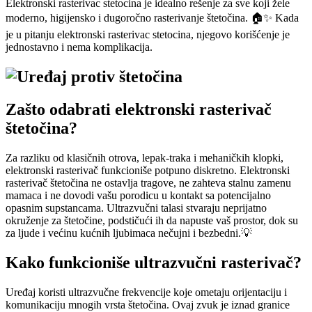
Elektronski rasterivac stetocina je idealno rešenje za sve koji žele
moderno, higijensko i dugoročno rasterivanje štetočina. 🏠✨ Kada
je u pitanju elektronski rasterivac stetocina, njegovo korišćenje je
jednostavno i nema komplikacija.
Zašto odabrati elektronski rasterivač
štetočina?
Za razliku od klasičnih otrova, lepak-traka i mehaničkih klopki,
elektronski rasterivač funkcioniše potpuno diskretno. Elektronski
rasterivač štetočina ne ostavlja tragove, ne zahteva stalnu zamenu
mamaca i ne dovodi vašu porodicu u kontakt sa potencijalno
opasnim supstancama. Ultrazvučni talasi stvaraju neprijatno
okruženje za štetočine, podstičući ih da napuste vaš prostor, dok su
za ljude i većinu kućnih ljubimaca nečujni i bezbedni.💡
Kako funkcioniše ultrazvučni rasterivač?
Uređaj koristi ultrazvučne frekvencije koje ometaju orijentaciju i
komunikaciju mnogih vrsta štetočina. Ovaj zvuk je iznad granice