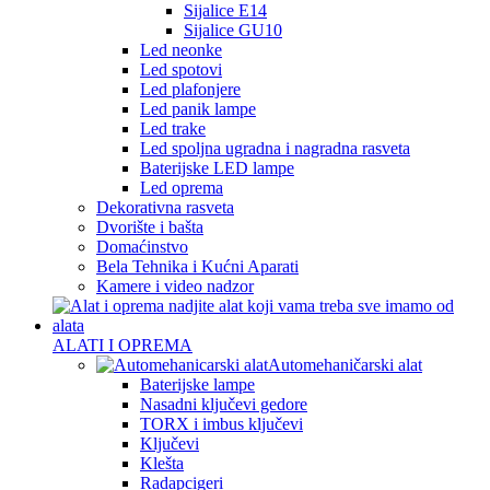
Sijalice E14
Sijalice GU10
Led neonke
Led spotovi
Led plafonjere
Led panik lampe
Led trake
Led spoljna ugradna i nagradna rasveta
Baterijske LED lampe
Led oprema
Dekorativna rasveta
Dvorište i bašta
Domaćinstvo
Bela Tehnika i Kućni Aparati
Kamere i video nadzor
ALATI I OPREMA
Automehaničarski alat
Baterijske lampe
Nasadni ključevi gedore
TORX i imbus ključevi
Ključevi
Klešta
Radapcigeri