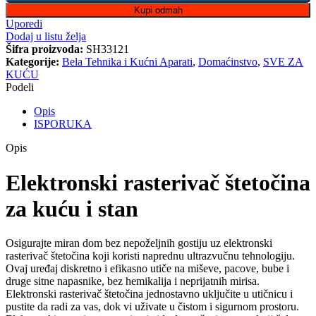
Kupi odmah
Uporedi
Dodaj u listu želja
Šifra proizvoda:
SH33121
Kategorije:
Bela Tehnika i Kućni Aparati
,
Domaćinstvo
,
SVE ZA
KUĆU
Podeli
Opis
ISPORUKA
Opis
Elektronski rasterivač štetočina
za kuću i stan
Osigurajte miran dom bez nepoželjnih gostiju uz elektronski
rasterivač štetočina koji koristi naprednu ultrazvučnu tehnologiju.
Ovaj uređaj diskretno i efikasno utiče na miševe, pacove, bube i
druge sitne napasnike, bez hemikalija i neprijatnih mirisa.
Elektronski rasterivač štetočina jednostavno uključite u utičnicu i
pustite da radi za vas, dok vi uživate u čistom i sigurnom prostoru.