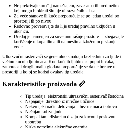
Ne prekrivajte uređaj nameštajem, zavesama ili predmetima
koji mogu blokirati širenje ultrazvučnih talasa.
Za veće stanove ili kuće preporučuje se po jedan uređaj po
prostoriji ili po nivou.
Redovno proveravajte da li je uređaj pravilno uključen u
utičnicu.
Uređaj je namenjen za suve unutrašnje prostore – izbegavajte
korišćenje u kupatilima ili na mestima izloženim prskanju
vode.
Ultrazvučni rasterivači se generalno smatraju bezbednim za ljude i
većinu kućnih ljubimaca. Kod kućnih ljubimaca poput hrčaka,
zamoraca i drugih malih glodara preporučuje se da ne borave u
prostoriji u kojoj se koristi ovakav tip uređaja.
Karakteristike proizvoda 📏
Tip uređaja: elektronski ultrazvučni rasterivač štetočina
Napajanje: direktno iz mrežne utičnice
Nekemijski način delovanja – bez mamaca i otrova
Nečujan rad za ljude
Kompaktan i diskretan dizajn za kućnu i poslovnu
upotrebu
Niska potrošnja električne energije