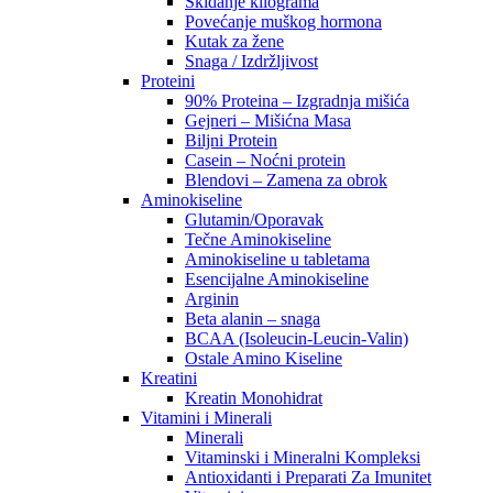
Skidanje kilograma
Povećanje muškog hormona
Kutak za žene
Snaga / Izdržljivost
Proteini
90% Proteina – Izgradnja mišića
Gejneri – Mišićna Masa
Biljni Protein
Casein – Noćni protein
Blendovi – Zamena za obrok
Aminokiseline
Glutamin/Oporavak
Tečne Aminokiseline
Aminokiseline u tabletama
Esencijalne Aminokiseline
Arginin
Beta alanin – snaga
BCAA (Isoleucin-Leucin-Valin)
Ostale Amino Kiseline
Kreatini
Kreatin Monohidrat
Vitamini i Minerali
Minerali
Vitaminski i Mineralni Kompleksi
Antioxidanti i Preparati Za Imunitet