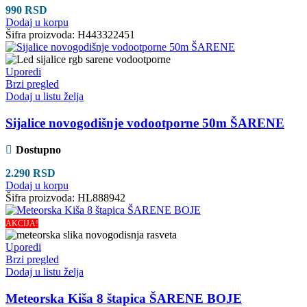
990
RSD
Dodaj u korpu
Šifra proizvoda:
H443322451
Uporedi
Brzi pregled
Dodaj u listu želja
Sijalice novogodišnje vodootporne 50m ŠARENE
Dostupno
2.290
RSD
Dodaj u korpu
Šifra proizvoda:
HL888942
AKCIJA!
Uporedi
Brzi pregled
Dodaj u listu želja
Meteorska Kiša 8 štapica ŠARENE BOJE