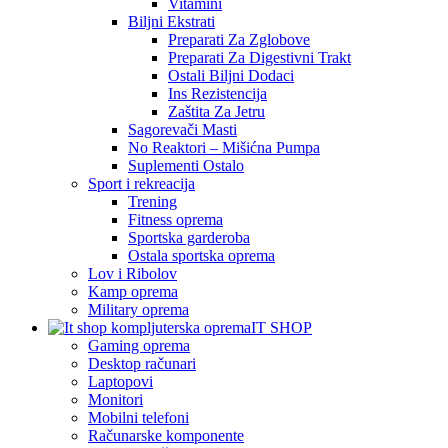
Vitamini
Biljni Ekstrati
Preparati Za Zglobove
Preparati Za Digestivni Trakt
Ostali Biljni Dodaci
Ins Rezistencija
Zaštita Za Jetru
Sagorevači Masti
No Reaktori – Mišićna Pumpa
Suplementi Ostalo
Sport i rekreacija
Trening
Fitness oprema
Sportska garderoba
Ostala sportska oprema
Lov i Ribolov
Kamp oprema
Military oprema
IT SHOP
Gaming oprema
Desktop računari
Laptopovi
Monitori
Mobilni telefoni
Računarske komponente