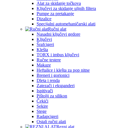
Alat za skidanje točkova
Ključevi za skidanje uljnih filtera
Pumpe za pretakanje
Dizalice
Specijalni automehaničarski alati
Ručni alat
Nasadni ključevi gedore
Ključevi
Šrafcigeri
Klešta
TORX i imbus ključevi
Ručne testere
Makaze
Heftalice i klešta za pop nitne
Breneri i gorionici
Dleta i renda
Zatezači i ekspanderi
Ispitivači
Pištolji za silikon
Čekići
Sekire
Stege
Radapcigeri
Ostali ručni alati
Rezni alat