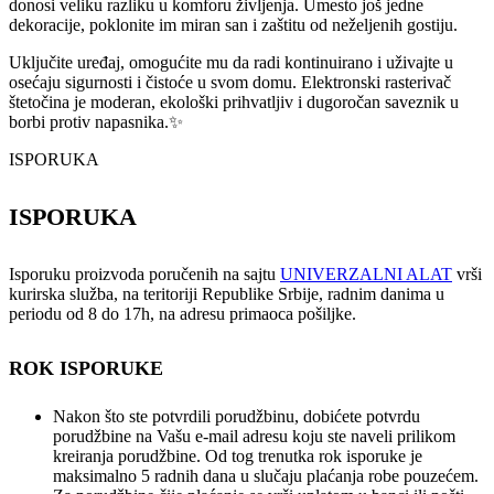
donosi veliku razliku u komforu življenja. Umesto još jedne
dekoracije, poklonite im miran san i zaštitu od neželjenih gostiju.
Uključite uređaj, omogućite mu da radi kontinuirano i uživajte u
osećaju sigurnosti i čistoće u svom domu. Elektronski rasterivač
štetočina je moderan, ekološki prihvatljiv i dugoročan saveznik u
borbi protiv napasnika.✨
ISPORUKA
ISPORUKA
Isporuku proizvoda poručenih na sajtu
UNIVERZALNI ALAT
vrši
kurirska služba, na teritoriji Republike Srbije, radnim danima u
periodu od 8 do 17h, na adresu primaoca pošiljke.
ROK ISPORUKE
Nakon što ste potvrdili porudžbinu, dobićete potvrdu
porudžbine na Vašu e-mail adresu koju ste naveli prilikom
kreiranja porudžbine. Od tog trenutka rok isporuke je
maksimalno 5 radnih dana u slučaju plaćanja robe pouzećem.