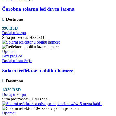
Čarobna solarna led drvca šarena
Dostupno
990
RSD
Dodaj u korpu
Šifra proizvoda:
H332811
Uporedi
Brzi pregled
Dodaj u listu želja
Solarni reflektor u obliku kamere
Dostupno
1.350
RSD
Dodaj u korpu
Šifra proizvoda:
SH4432231
Uporedi