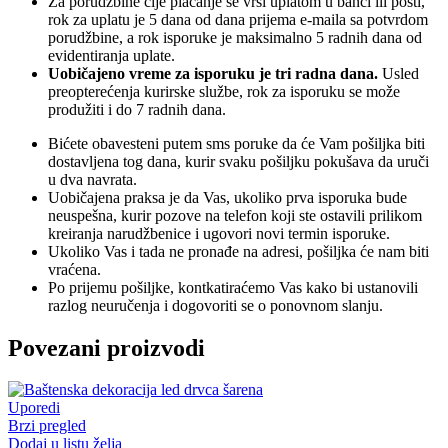
Za porudžbine čije plaćanje se vrši uplatom u banci ili pošti,
rok za uplatu je 5 dana od dana prijema e-maila sa potvrdom
porudžbine, a rok isporuke je maksimalno 5 radnih dana od
evidentiranja uplate.
Uobičajeno vreme za isporuku je tri radna dana.
Usled
preopterećenja kurirske službe, rok za isporuku se može
produžiti i do 7 radnih dana.
Bićete obavesteni putem sms poruke da će Vam pošiljka biti
dostavljena tog dana, kurir svaku pošiljku pokušava da uruči
u dva navrata.
Uobičajena praksa je da Vas, ukoliko prva isporuka bude
neuspešna, kurir pozove na telefon koji ste ostavili prilikom
kreiranja narudžbenice i ugovori novi termin isporuke.
Ukoliko Vas i tada ne pronađe na adresi, pošiljka će nam biti
vraćena.
Po prijemu pošiljke, kontkatiraćemo Vas kako bi ustanovili
razlog neuručenja i dogovoriti se o ponovnom slanju.
Povezani proizvodi
Uporedi
Brzi pregled
Dodaj u listu želja