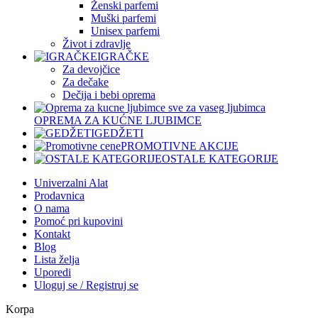
Ženski parfemi
Muški parfemi
Unisex parfemi
Život i zdravlje
IGRAČKE
Za devojčice
Za dečake
Dečija i bebi oprema
OPREMA ZA KUĆNE LJUBIMCE
GEDŽETI
PROMOTIVNE AKCIJE
OSTALE KATEGORIJE
Univerzalni Alat
Prodavnica
O nama
Pomoć pri kupovini
Kontakt
Blog
Lista želja
Uporedi
Uloguj se / Registruj se
Korpa