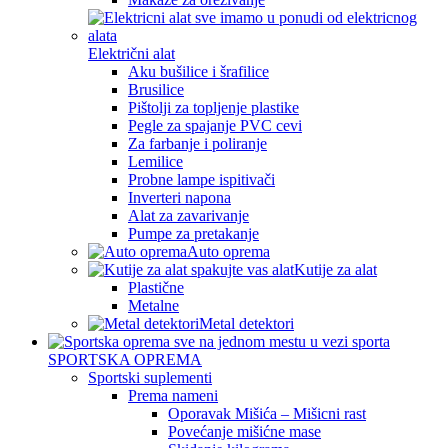
Električni alat
Aku bušilice i šrafilice
Brusilice
Pištolji za topljenje plastike
Pegle za spajanje PVC cevi
Za farbanje i poliranje
Lemilice
Probne lampe ispitivači
Inverteri napona
Alat za zavarivanje
Pumpe za pretakanje
Auto oprema
Kutije za alat
Plastične
Metalne
Metal detektori
SPORTSKA OPREMA
Sportski suplementi
Prema nameni
Oporavak Mišića – Mišicni rast
Povećanje mišićne mase