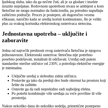
ljudskog sluha, tako da ga nećete čuti, ali je za glodare i insekte
izrazito neprijatan. Redovnom upotrebom stvara se ambijent u kom
štetočine ne mogu normalno da funkcionišu, pa prirodno napuštaju
zaštićeno područje. Proces je postepen, ali dugoročno veoma
efikasan, naročito kada se uređaj koristi kontinuirano, što je veliki
plus za svakog korisnika elektronskog rasterivaca stetocina.
Jednostavna upotreba – uključite i
zaboravite
Jedna od najvećih prednosti ovog rasterivača štetočina je njegova
jednostavnost. Elektronski rasterivac štetočina nije potrebno
posebno podešavati, instalirati ili održavati. Uređaj radi putem
standardne mrežne utičnice od 230V, a potrošnja električne energije
je minimalna.
Uključite uređaj u slobodnu zidnu utičnicu.
Postavite ga tako da prednji deo bude okrenut ka prostoru koji
želite da zaštitite.
Ostavite ga da radi neprekidno radi najboljeg efekta.
Po potrebi kombinujte više uređaja za veće površine ili više
prostorija.
Nakon nekoliko dana do nekoliko nedelja, primetićete postepeno