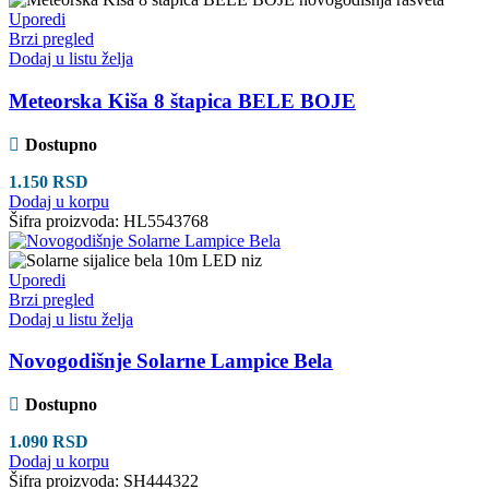
Uporedi
Brzi pregled
Dodaj u listu želja
Meteorska Kiša 8 štapica BELE BOJE
Dostupno
1.150
RSD
Dodaj u korpu
Šifra proizvoda:
HL5543768
Uporedi
Brzi pregled
Dodaj u listu želja
Novogodišnje Solarne Lampice Bela
Dostupno
1.090
RSD
Dodaj u korpu
Šifra proizvoda:
SH444322