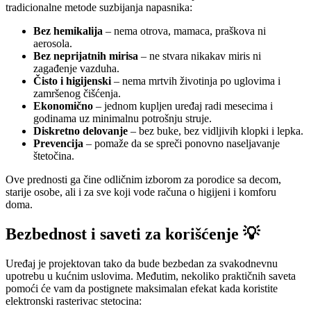
tradicionalne metode suzbijanja napasnika:
Bez hemikalija
– nema otrova, mamaca, praškova ni
aerosola.
Bez neprijatnih mirisa
– ne stvara nikakav miris ni
zagađenje vazduha.
Čisto i higijenski
– nema mrtvih životinja po uglovima i
zamršenog čišćenja.
Ekonomično
– jednom kupljen uređaj radi mesecima i
godinama uz minimalnu potrošnju struje.
Diskretno delovanje
– bez buke, bez vidljivih klopki i lepka.
Prevencija
– pomaže da se spreči ponovno naseljavanje
štetočina.
Ove prednosti ga čine odličnim izborom za porodice sa decom,
starije osobe, ali i za sve koji vode računa o higijeni i komforu
doma.
Bezbednost i saveti za korišćenje 💡
Uređaj je projektovan tako da bude bezbedan za svakodnevnu
upotrebu u kućnim uslovima. Međutim, nekoliko praktičnih saveta
pomoći će vam da postignete maksimalan efekat kada koristite
elektronski rasterivac stetocina: