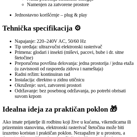
Namenjen za zatvorene prostore
Jednostavno korišćenje – plug & play
Tehnička specifikacija ⚙️
Napajanje: 220–240V AC, 50/60 Hz
Tip uređaja: ultrazvučni elektronski rasterivač
Primena: glodari i insekti (miševi, pacovi, bube i dr. sitne
štetočine)
Preporučena površina delovanja: jedna prostorija / jedna etaža
(u zavisnosti od rasporeda zidova i nameštaja)
Radni režim: kontinuiran rad
Instalacija: direktno u zidnu utičnicu
Okruženje: suvi, zatvoreni prostori
Održavanje: bez posebnog održavanja, po potrebi obrisati
suvom krpom
Idealna ideja za praktičan poklon 🎁
Ako imate prijatelje ili rodbinu koji žive u kućama, vikendicama ili
prizemnim stanovima, elektronski rasterivač štetočina može biti
izuzetno koristan i praktičan poklon. Nezapažen je u prostoru, a