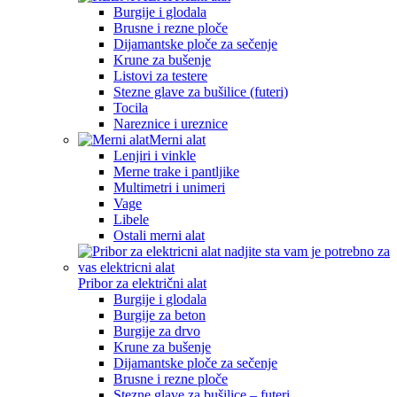
Burgije i glodala
Brusne i rezne ploče
Dijamantske ploče za sečenje
Krune za bušenje
Listovi za testere
Stezne glave za bušilice (futeri)
Tocila
Nareznice i ureznice
Merni alat
Lenjiri i vinkle
Merne trake i pantljike
Multimetri i unimeri
Vage
Libele
Ostali merni alat
Pribor za električni alat
Burgije i glodala
Burgije za beton
Burgije za drvo
Krune za bušenje
Dijamantske ploče za sečenje
Brusne i rezne ploče
Stezne glave za bušilice – futeri