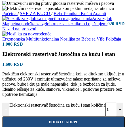
Početna
/
SVE ZA KUĆU
/
Bela Tehnika i Kućni Aparati
Magnetna podrška za zglob ruke sa steznikom i ojačanjem
920
RSD
Nazad na proizvod
Ergonomska Multifunkcionalna Nosiljka za Bebe sa Više Položaja
1.000
RSD
Elektronski rasterivač štetočina za kuću i stan
1.600
RSD
Praktičan elektronski rasterivač štetočina koji se direktno uključuje u
utičnicu od 230V i emituje ultrazvučne talase neprijatne za miševe,
pacove, bube i druge male napasnike, dok je bezbedan za ljude.
Idealno rešenje za kuće, stanove, vikendice i poslovne prostore bez
upotrebe hemikalija.
Elektronski rasterivač štetočina za kuću i stan količina
-
+
DODAJ U KORPU