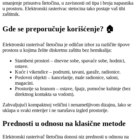
smanjenje prisustva štetočina, u zavisnosti od tipa i broja napasnika
u prostoru. Elektronski rasterivac stetocina tako postaje vaš tihi
zaštitnik.
Gde se preporučuje korišćenje? 🏠
Elektronski rasterivač štetočina je odličan izbor za različite tipove
prostora u kojima želite diskretnu zaštitu bez hemikalija:
Stambeni prostori – dnevne sobe, spavaće sobe, hodnici,
ostave.
Kuće i vikendice – podrumi, tavani, garaže, radionice.
Poslovni objekti – kancelarije, male radionice, saloni,
magacini.
Prostorije sa hranom – ostave, špajz, pomoćne kuhinje (bez
direktnog kontakta sa vodom).
Zahvaljujući kompaktnoj veličini i nenametljivom dizajnu, lako se
uklapa u svaki enterijer i ne narušava izgled prostorije.
Prednosti u odnosu na klasične metode
Elektronski rasterivač štetočina donosi niz prednosti u odnosu na