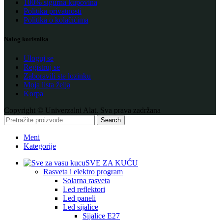
100% sigurna kupovina
Politika privatnosti
Politika o kolačićima
Nalog korisnika
Uloguj se
Registruj se
Zaboravili ste lozinku
Moja lista želja
Korpa
Copyright © Univerzalni Alat. Sva prava zadržana
Search
Meni
Kategorije
SVE ZA KUĆU
Rasveta i elektro program
Solarna rasveta
Led reflektori
Led paneli
Led sijalice
Sijalice E27