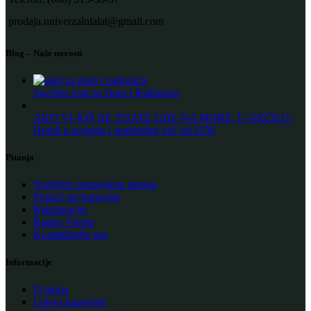
prodaja.univerzalnialat@gmail.com
Blog – Naše novosti
Savršen Alat za Dom i Radionicu
AKO VI JOŠ NE ZNATE GDE NA MORE, U GRČKU!
Hoteli u avgustu i septembru već od 415€
Pitanja
Najčešće postavljena pitanja
Pomoć pri kupovini
Reklamacije
Radno Vreme
Kontaktirajte nas
Informacije
O nama
Uslovi kupovine