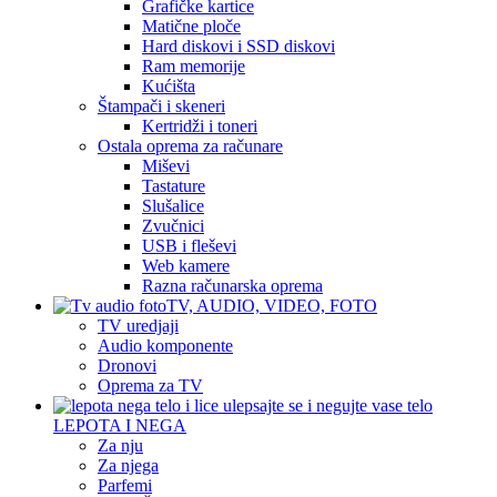
Grafičke kartice
Matične ploče
Hard diskovi i SSD diskovi
Ram memorije
Kućišta
Štampači i skeneri
Kertridži i toneri
Ostala oprema za računare
Miševi
Tastature
Slušalice
Zvučnici
USB i fleševi
Web kamere
Razna računarska oprema
TV, AUDIO, VIDEO, FOTO
TV uredjaji
Audio komponente
Dronovi
Oprema za TV
LEPOTA I NEGA
Za nju
Za njega
Parfemi