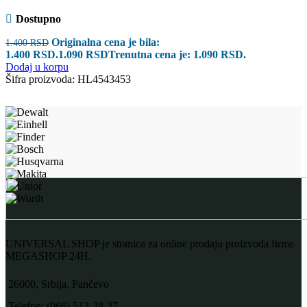
Dostupno
Originalna cena je bila:
1.400
RSD
1.400 RSD.
1.090
RSD
Trenutna cena je: 1.090 RSD.
Dodaj u korpu
Šifra proizvoda:
HL4543453
UNIVERSAL SHOP je stranica za online prodaju proizvoda firme
MEGASHOP 24H.
26000, Srbija, Pančevo
Telefon: (066) 513-38-37