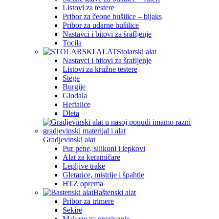
Listovi za testere
Pribor za čeone bušilice – bijaks
Pribor za udarne bušilice
Nastavci i bitovi za šrafljenje
Tocila
Stolarski alat
Nastavci i bitovi za šrafljenje
Listovi za kružne testere
Stege
Burgije
Glodala
Heftalice
Dleta
Gradjevinski alat
Pur pene, silikoni i lepkovi
Alat za keramičare
Lepljive trake
Gletarice, mistrije i špahtle
HTZ oprema
Baštenski alat
Pribor za trimere
Sekire
Makaze za orezivanje