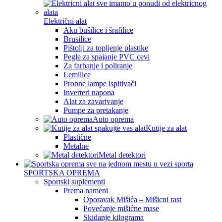
Električni alat
Aku bušilice i šrafilice
Brusilice
Pištolji za topljenje plastike
Pegle za spajanje PVC cevi
Za farbanje i poliranje
Lemilice
Probne lampe ispitivači
Inverteri napona
Alat za zavarivanje
Pumpe za pretakanje
Auto oprema
Kutije za alat
Plastične
Metalne
Metal detektori
SPORTSKA OPREMA
Sportski suplementi
Prema nameni
Oporavak Mišića – Mišicni rast
Povećanje mišićne mase
Skidanje kilograma