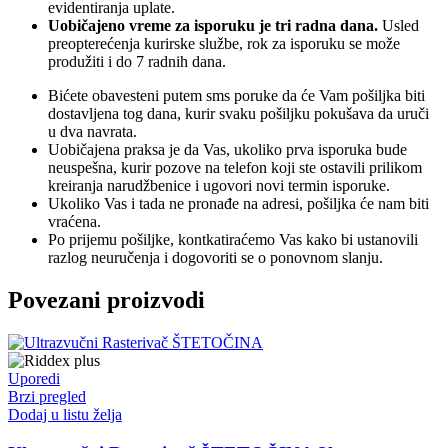
evidentiranja uplate.
Uobičajeno vreme za isporuku je tri radna dana.
Usled
preopterećenja kurirske službe, rok za isporuku se može
produžiti i do 7 radnih dana.
Bićete obavesteni putem sms poruke da će Vam pošiljka biti
dostavljena tog dana, kurir svaku pošiljku pokušava da uruči
u dva navrata.
Uobičajena praksa je da Vas, ukoliko prva isporuka bude
neuspešna, kurir pozove na telefon koji ste ostavili prilikom
kreiranja narudžbenice i ugovori novi termin isporuke.
Ukoliko Vas i tada ne pronađe na adresi, pošiljka će nam biti
vraćena.
Po prijemu pošiljke, kontkatiraćemo Vas kako bi ustanovili
razlog neuručenja i dogovoriti se o ponovnom slanju.
Povezani proizvodi
Uporedi
Brzi pregled
Dodaj u listu želja