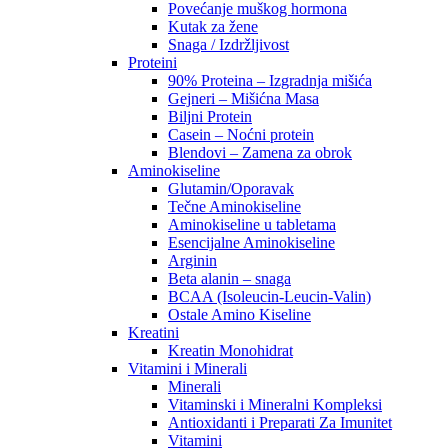
Povećanje muškog hormona
Kutak za žene
Snaga / Izdržljivost
Proteini
90% Proteina – Izgradnja mišića
Gejneri – Mišićna Masa
Biljni Protein
Casein – Noćni protein
Blendovi – Zamena za obrok
Aminokiseline
Glutamin/Oporavak
Tečne Aminokiseline
Aminokiseline u tabletama
Esencijalne Aminokiseline
Arginin
Beta alanin – snaga
BCAA (Isoleucin-Leucin-Valin)
Ostale Amino Kiseline
Kreatini
Kreatin Monohidrat
Vitamini i Minerali
Minerali
Vitaminski i Mineralni Kompleksi
Antioxidanti i Preparati Za Imunitet
Vitamini