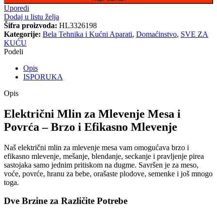
Uporedi
Dodaj u listu želja
Šifra proizvoda:
HL3326198
Kategorije:
Bela Tehnika i Kućni Aparati
,
Domaćinstvo
,
SVE ZA
KUĆU
Podeli
Opis
ISPORUKA
Opis
Električni Mlin za Mlevenje Mesa i
Povrća – Brzo i Efikasno Mlevenje
Naš električni mlin za mlevenje mesa vam omogućava brzo i
efikasno mlevenje, mešanje, blendanje, seckanje i pravljenje pirea
sastojaka samo jednim pritiskom na dugme. Savršen je za meso,
voće, povrće, hranu za bebe, orašaste plodove, semenke i još mnogo
toga.
Dve Brzine za Različite Potrebe