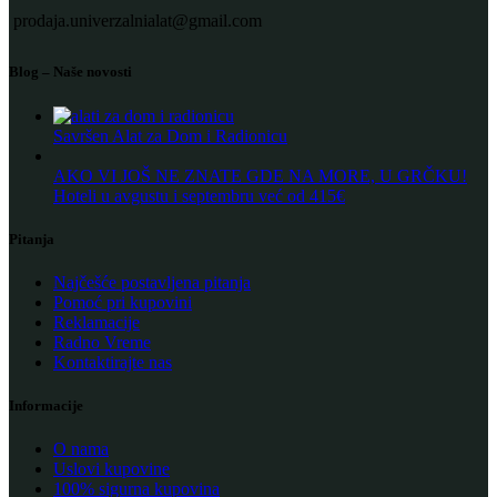
prodaja.univerzalnialat@gmail.com
Blog – Naše novosti
Savršen Alat za Dom i Radionicu
AKO VI JOŠ NE ZNATE GDE NA MORE, U GRČKU!
Hoteli u avgustu i septembru već od 415€
Pitanja
Najčešće postavljena pitanja
Pomoć pri kupovini
Reklamacije
Radno Vreme
Kontaktirajte nas
Informacije
O nama
Uslovi kupovine
100% sigurna kupovina