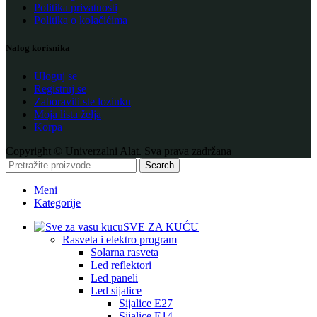
Politika privatnosti
Politika o kolačićima
Nalog korisnika
Uloguj se
Registruj se
Zaboravili ste lozinku
Moja lista želja
Korpa
Copyright © Univerzalni Alat. Sva prava zadržana
Search
Meni
Kategorije
SVE ZA KUĆU
Rasveta i elektro program
Solarna rasveta
Led reflektori
Led paneli
Led sijalice
Sijalice E27
Sijalice E14