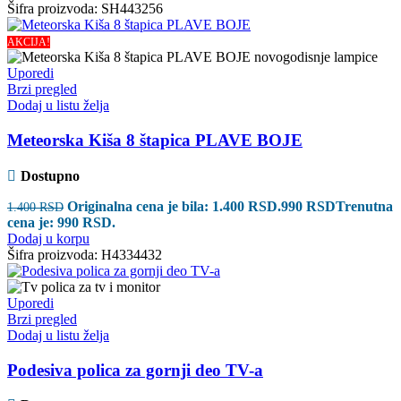
Šifra proizvoda:
SH443256
AKCIJA!
Uporedi
Brzi pregled
Dodaj u listu želja
Meteorska Kiša 8 štapica PLAVE BOJE
Dostupno
Originalna cena je bila: 1.400 RSD.
990
RSD
Trenutna
1.400
RSD
cena je: 990 RSD.
Dodaj u korpu
Šifra proizvoda:
H4334432
Uporedi
Brzi pregled
Dodaj u listu želja
Podesiva polica za gornji deo TV-a