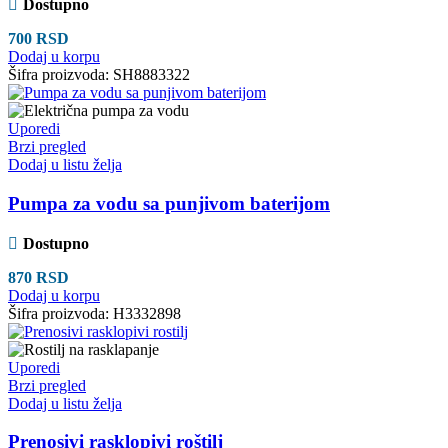
Dostupno
700
RSD
Dodaj u korpu
Šifra proizvoda:
SH8883322
Uporedi
Brzi pregled
Dodaj u listu želja
Pumpa za vodu sa punjivom baterijom
Dostupno
870
RSD
Dodaj u korpu
Šifra proizvoda:
H3332898
Uporedi
Brzi pregled
Dodaj u listu želja
Prenosivi rasklopivi roštilj