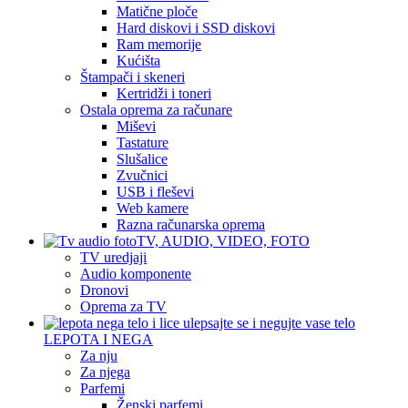
Matične ploče
Hard diskovi i SSD diskovi
Ram memorije
Kućišta
Štampači i skeneri
Kertridži i toneri
Ostala oprema za računare
Miševi
Tastature
Slušalice
Zvučnici
USB i fleševi
Web kamere
Razna računarska oprema
TV, AUDIO, VIDEO, FOTO
TV uredjaji
Audio komponente
Dronovi
Oprema za TV
LEPOTA I NEGA
Za nju
Za njega
Parfemi
Ženski parfemi