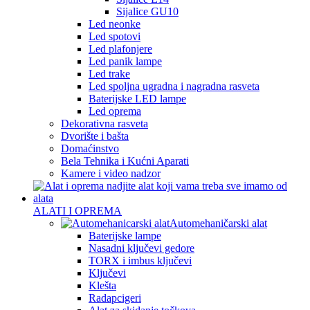
Sijalice GU10
Led neonke
Led spotovi
Led plafonjere
Led panik lampe
Led trake
Led spoljna ugradna i nagradna rasveta
Baterijske LED lampe
Led oprema
Dekorativna rasveta
Dvorište i bašta
Domaćinstvo
Bela Tehnika i Kućni Aparati
Kamere i video nadzor
ALATI I OPREMA
Automehaničarski alat
Baterijske lampe
Nasadni ključevi gedore
TORX i imbus ključevi
Ključevi
Klešta
Radapcigeri