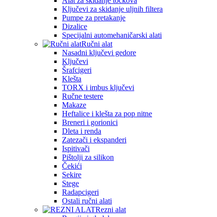
Alat za skidanje točkova
Ključevi za skidanje uljnih filtera
Pumpe za pretakanje
Dizalice
Specijalni automehaničarski alati
Ručni alat
Nasadni ključevi gedore
Ključevi
Šrafcigeri
Klešta
TORX i imbus ključevi
Ručne testere
Makaze
Heftalice i klešta za pop nitne
Breneri i gorionici
Dleta i renda
Zatezači i ekspanderi
Ispitivači
Pištolji za silikon
Čekići
Sekire
Stege
Radapcigeri
Ostali ručni alati
Rezni alat