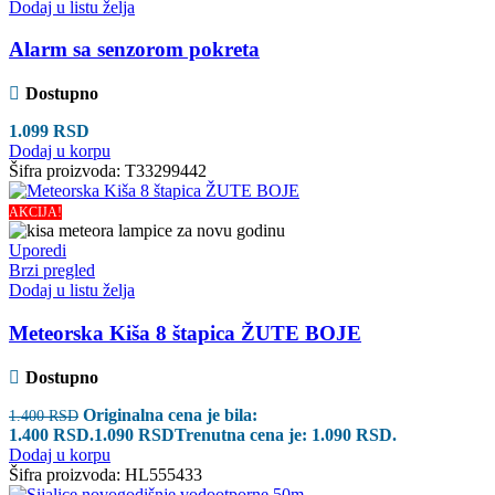
Dodaj u listu želja
Alarm sa senzorom pokreta
Dostupno
1.099
RSD
Dodaj u korpu
Šifra proizvoda:
T33299442
AKCIJA!
Uporedi
Brzi pregled
Dodaj u listu želja
Meteorska Kiša 8 štapica ŽUTE BOJE
Dostupno
Originalna cena je bila:
1.400
RSD
1.400 RSD.
1.090
RSD
Trenutna cena je: 1.090 RSD.
Dodaj u korpu
Šifra proizvoda:
HL555433