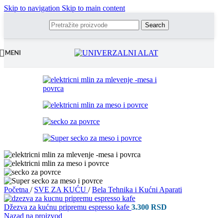
Skip to navigation
Skip to main content
Search
MENI
Početna
/
SVE ZA KUĆU
/
Bela Tehnika i Kućni Aparati
Džezva za kućnu pripremu espresso kafe
3.300
RSD
Nazad na proizvod