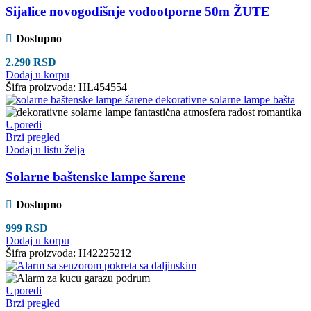
Sijalice novogodišnje vodootporne 50m ŽUTE
Dostupno
2.290
RSD
Dodaj u korpu
Šifra proizvoda:
HL454554
Uporedi
Brzi pregled
Dodaj u listu želja
Solarne baštenske lampe šarene
Dostupno
999
RSD
Dodaj u korpu
Šifra proizvoda:
H42225212
Uporedi
Brzi pregled