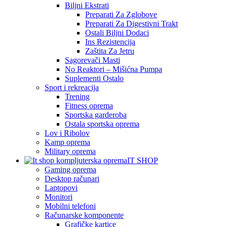
Biljni Ekstrati
Preparati Za Zglobove
Preparati Za Digestivni Trakt
Ostali Biljni Dodaci
Ins Rezistencija
Zaštita Za Jetru
Sagorevači Masti
No Reaktori – Mišićna Pumpa
Suplementi Ostalo
Sport i rekreacija
Trening
Fitness oprema
Sportska garderoba
Ostala sportska oprema
Lov i Ribolov
Kamp oprema
Military oprema
IT SHOP
Gaming oprema
Desktop računari
Laptopovi
Monitori
Mobilni telefoni
Računarske komponente
Grafičke kartice