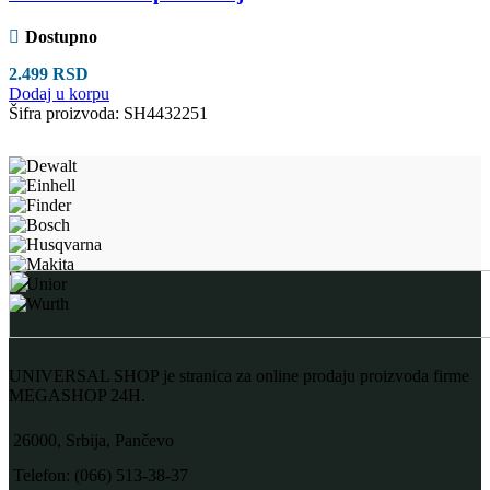
Dostupno
2.499
RSD
Dodaj u korpu
Šifra proizvoda:
SH4432251
UNIVERSAL SHOP je stranica za online prodaju proizvoda firme
MEGASHOP 24H.
26000, Srbija, Pančevo
Telefon: (066) 513-38-37