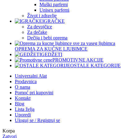
Muški parfemi
Unisex parfemi
Život i zdravlje
IGRAČKE
Za devojčice
Za dečake
Dečija i bebi oprema
OPREMA ZA KUĆNE LJUBIMCE
GEDŽETI
PROMOTIVNE AKCIJE
OSTALE KATEGORIJE
Univerzalni Alat
Prodavnica
O nama
Pomoć pri kupovini
Kontakt
Blog
Lista želja
Uporedi
Uloguj se / Registruj se
Korpa
Zatvori