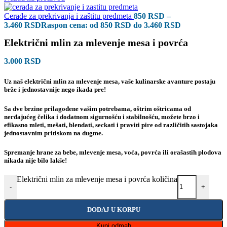
Cerade za prekrivanja i zaštitu predmeta
850
RSD
–
3.460
RSD
Raspon cena: od 850 RSD do 3.460 RSD
Električni mlin za mlevenje mesa i povrća
3.000
RSD
Uz naš električni mlin za mlevenje mesa, vaše kulinarske avanture postaju
brže i jednostavnije nego ikada pre!
Sa dve brzine prilagođene vašim potrebama, oštrim oštricama od
nerđajućeg čelika i dodatnom sigurnošću i stabilnošću, možete brzo i
efikasno mleti, mešati, blendati, seckati i praviti pire od različitih sastojaka
jednostavnim pritiskom na dugme.
Spremanje hrane za bebe, mlevenje mesa, voća, povrća ili orašastih plodova
nikada nije bilo lakše!
Električni mlin za mlevenje mesa i povrća količina
-
+
DODAJ U KORPU
Kupi odmah