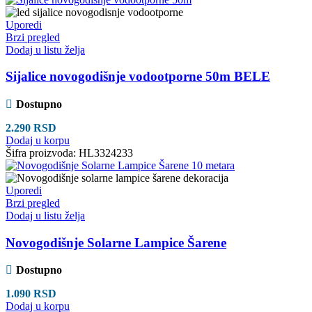
Uporedi
Brzi pregled
Dodaj u listu želja
Sijalice novogodišnje vodootporne 50m BELE
Dostupno
2.290
RSD
Dodaj u korpu
Šifra proizvoda:
HL3324233
Uporedi
Brzi pregled
Dodaj u listu želja
Novogodišnje Solarne Lampice Šarene
Dostupno
1.090
RSD
Dodaj u korpu