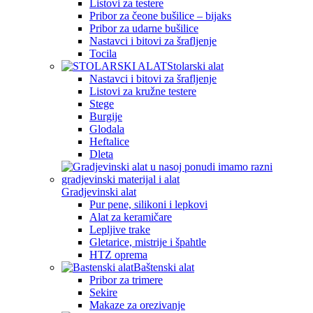
Listovi za testere
Pribor za čeone bušilice – bijaks
Pribor za udarne bušilice
Nastavci i bitovi za šrafljenje
Tocila
Stolarski alat
Nastavci i bitovi za šrafljenje
Listovi za kružne testere
Stege
Burgije
Glodala
Heftalice
Dleta
Gradjevinski alat
Pur pene, silikoni i lepkovi
Alat za keramičare
Lepljive trake
Gletarice, mistrije i špahtle
HTZ oprema
Baštenski alat
Pribor za trimere
Sekire
Makaze za orezivanje