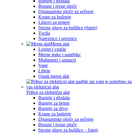
Burgije i glodala
Brusne i rezne ploče
Dijamantske ploče za sečenje
Krune za bušenje
Listovi za testere
Stezne glave za bušilice (futeri)
Tocila
Nareznice i ureznice
Merni alat
Lenjiri i vinkle
Merne trake i pantljike
Multimetri i unimeri
Vage
Libele
Ostali merni alat
Pribor za električni alat
Burgije i glodala
Burgije za beton
Burgije za drvo
Krune za bušenje
Dijamantske ploče za sečenje
Brusne i rezne ploče
Stezne glave za bušilice – futeri