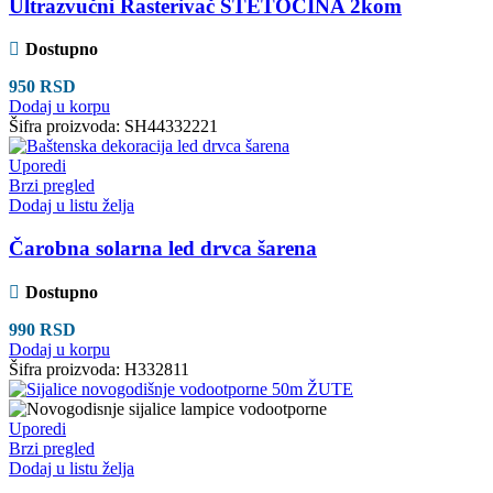
Ultrazvučni Rasterivač ŠTETOČINA 2kom
Dostupno
950
RSD
Dodaj u korpu
Šifra proizvoda:
SH44332221
Uporedi
Brzi pregled
Dodaj u listu želja
Čarobna solarna led drvca šarena
Dostupno
990
RSD
Dodaj u korpu
Šifra proizvoda:
H332811
Uporedi
Brzi pregled
Dodaj u listu želja