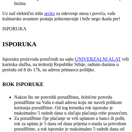
brzina
Uz naš električni mlin
secko
za mlevenje mesa i povrća, vaše
kulinarske avanture postaju jednostavnije i brže nego ikada pre!
ISPORUKA
ISPORUKA
Isporuku proizvoda poručenih na sajtu
UNIVERZALNI ALAT
vrši
kurirska služba, na teritoriji Republike Srbije, radnim danima u
periodu od 8 do 17h, na adresu primaoca pošiljke.
ROK ISPORUKE
Nakon što ste potvrdili porudžbinu, dobićete potvrdu
porudžbine na Vašu e-mail adresu koju ste naveli prilikom
kreiranja porudžbine. Od tog trenutka rok isporuke je
maksimalno 5 radnih dana u slučaju plaćanja robe pouzećem.
Za porudžbine čije plaćanje se vrši uplatom u banci ili pošti,
rok za uplatu je 5 dana od dana prijema e-maila sa potvrdom
porudžbine, a rok isporuke je maksimalno 5 radnih dana od