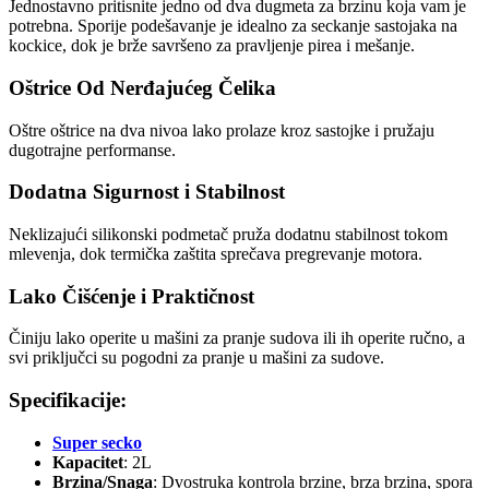
Jednostavno pritisnite jedno od dva dugmeta za brzinu koja vam je
potrebna. Sporije podešavanje je idealno za seckanje sastojaka na
kockice, dok je brže savršeno za pravljenje pirea i mešanje.
Oštrice Od Nerđajućeg Čelika
Oštre oštrice na dva nivoa lako prolaze kroz sastojke i pružaju
dugotrajne performanse.
Dodatna Sigurnost i Stabilnost
Neklizajući silikonski podmetač pruža dodatnu stabilnost tokom
mlevenja, dok termička zaštita sprečava pregrevanje motora.
Lako Čišćenje i Praktičnost
Činiju lako operite u mašini za pranje sudova ili ih operite ručno, a
svi priključci su pogodni za pranje u mašini za sudove.
Specifikacije:
Super secko
Kapacitet
: 2L
Brzina/Snaga
: Dvostruka kontrola brzine, brza brzina, spora