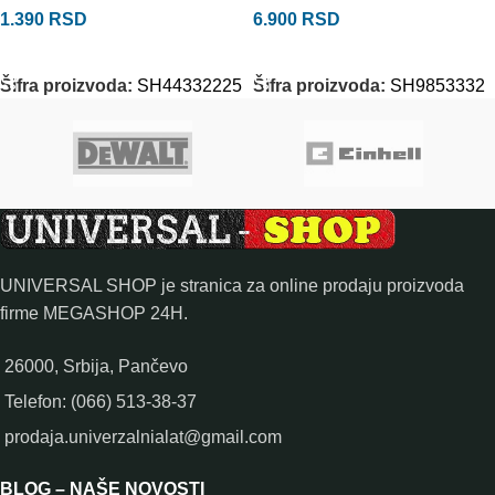
1.390
RSD
6.900
RSD
DODAJ U KORPU
DODAJ U KORPU
Šifra proizvoda:
SH44332225
Šifra proizvoda:
SH9853332
UNIVERSAL SHOP je stranica za online prodaju proizvoda
firme MEGASHOP 24H.
26000, Srbija, Pančevo
Telefon: (066) 513-38-37
prodaja.univerzalnialat@gmail.com
BLOG – NAŠE NOVOSTI