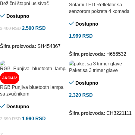
Bežični štapni usisivač
Solarni LED Reflektor sa
senzorom pokreta 4 komada
Dostupno
Dostupno
2.500
RSD
3.400
RSD
1.999
RSD
DODAJ U KORPU
DODAJ U KORPU
Šifra proizvoda:
SH454367
Šifra proizvoda:
H656532
Paket sa 3 trimer glave
AKCIJA!
Dostupno
RGB Punjiva bluetooth lampa
sa zvučnikom
2.320
RSD
DODAJ U KORPU
Dostupno
Šifra proizvoda:
CH3221111
1.990
RSD
2.690
RSD
DODAJ U KORPU