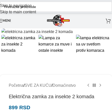
Skip to navigation
Skip to main content
MENI
Početna
/
SVE ZA KUĆU
/
Domaćinstvo
Električna zamka za insekte 2 komada
899
RSD