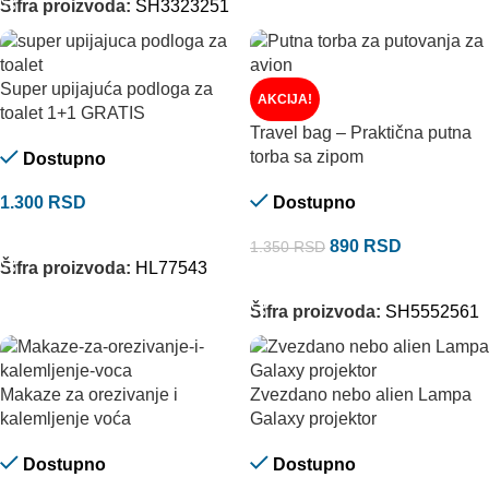
Šifra proizvoda:
SH3323251
Super upijajuća podloga za
AKCIJA!
toalet 1+1 GRATIS
Travel bag – Praktična putna
torba sa zipom
Dostupno
1.300
RSD
Dostupno
DODAJ U KORPU
890
RSD
1.350
RSD
Šifra proizvoda:
HL77543
DODAJ U KORPU
Šifra proizvoda:
SH5552561
Makaze za orezivanje i
Zvezdano nebo alien Lampa
kalemljenje voća
Galaxy projektor
Dostupno
Dostupno