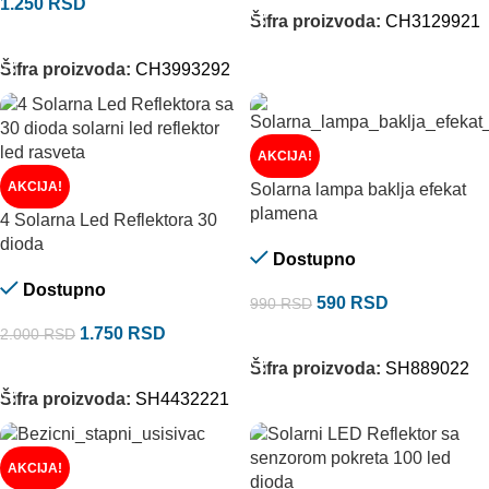
1.250
RSD
Šifra proizvoda:
CH3129921
DODAJ U KORPU
Šifra proizvoda:
CH3993292
AKCIJA!
AKCIJA!
Solarna lampa baklja efekat
plamena
4 Solarna Led Reflektora 30
dioda
Dostupno
Dostupno
590
RSD
990
RSD
1.750
RSD
2.000
RSD
DODAJ U KORPU
DODAJ U KORPU
Šifra proizvoda:
SH889022
Šifra proizvoda:
SH4432221
AKCIJA!