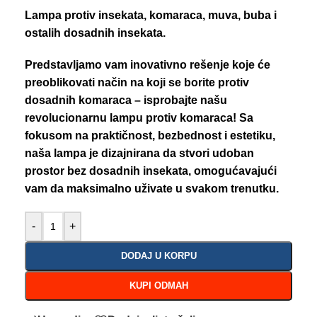
Lampa protiv insekata, komaraca, muva, buba i
ostalih dosadnih insekata.
Predstavljamo vam inovativno rešenje koje će
preoblikovati način na koji se borite protiv
dosadnih komaraca – isprobajte našu
revolucionarnu lampu protiv komaraca! Sa
fokusom na praktičnost, bezbednost i estetiku,
naša lampa je dizajnirana da stvori udoban
prostor bez dosadnih insekata, omogućavajući
vam da maksimalno uživate u svakom trenutku.
-
+
DODAJ U KORPU
KUPI ODMAH