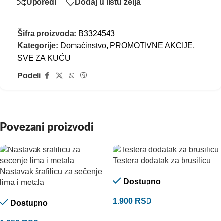
Uporedi
Dodaj u listu želja
Šifra proizvoda:
B3324543
Kategorije:
Domaćinstvo
,
PROMOTIVNE AKCIJE
,
SVE ZA KUĆU
Podeli
Povezani proizvodi
Testera dodatak za brusilicu
Nastavak šrafilicu za sečenje
Dostupno
lima i metala
1.900
RSD
Dostupno
DODAJ U KORPU