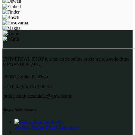
UNIVERSAL SHOP je stranica za online prodaju proizvoda firme
MEGASHOP 24H.
26000, Srbija, Pančevo
Telefon: (066) 513-38-37
prodaja.univerzalnialat@gmail.com
Blog – Naše novosti
Savršen Alat za Dom i Radionicu