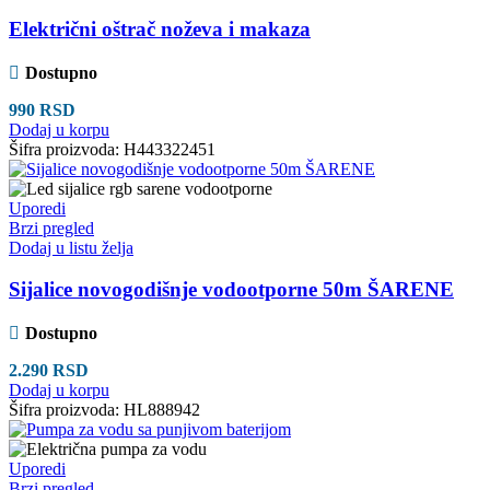
Električni oštrač noževa i makaza
Dostupno
990
RSD
Dodaj u korpu
Šifra proizvoda:
H443322451
Uporedi
Brzi pregled
Dodaj u listu želja
Sijalice novogodišnje vodootporne 50m ŠARENE
Dostupno
2.290
RSD
Dodaj u korpu
Šifra proizvoda:
HL888942
Uporedi
Brzi pregled