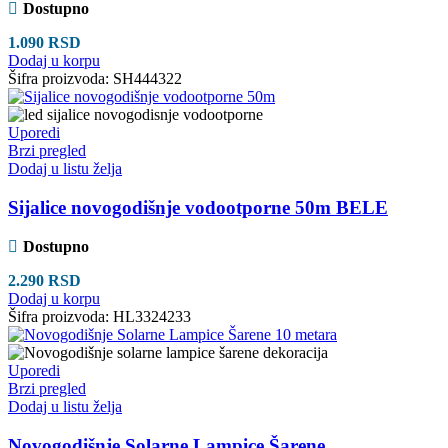
Dostupno
1.090
RSD
Dodaj u korpu
Šifra proizvoda:
SH444322
Uporedi
Brzi pregled
Dodaj u listu želja
Sijalice novogodišnje vodootporne 50m BELE
Dostupno
2.290
RSD
Dodaj u korpu
Šifra proizvoda:
HL3324233
Uporedi
Brzi pregled
Dodaj u listu želja
Novogodišnje Solarne Lampice Šarene