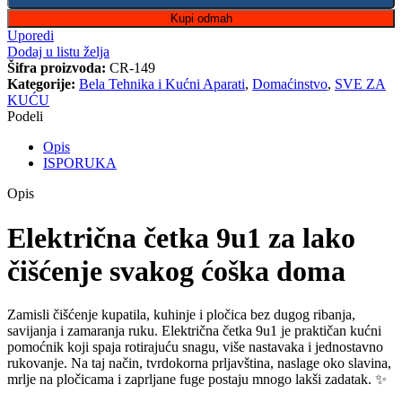
Kupi odmah
Uporedi
Dodaj u listu želja
Šifra proizvoda:
CR-149
Kategorije:
Bela Tehnika i Kućni Aparati
,
Domaćinstvo
,
SVE ZA
KUĆU
Podeli
Opis
ISPORUKA
Opis
Električna četka 9u1 za lako
čišćenje svakog ćoška doma
Zamisli čišćenje kupatila, kuhinje i pločica bez dugog ribanja,
savijanja i zamaranja ruku. Električna četka 9u1 je praktičan kućni
pomoćnik koji spaja rotirajuću snagu, više nastavaka i jednostavno
rukovanje. Na taj način, tvrdokorna prljavština, naslage oko slavina,
mrlje na pločicama i zaprljane fuge postaju mnogo lakši zadatak. ✨