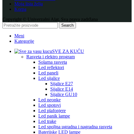
Moja lista želja
Korpa
Copyright © Univerzalni Alat. Sva prava zadržana
Search
Meni
Kategorije
SVE ZA KUĆU
Rasveta i elektro program
Solarna rasveta
Led reflektori
Led paneli
Led sijalice
Sijalice E27
Sijalice E14
Sijalice GU10
Led neonke
Led spotovi
Led plafonjere
Led panik lampe
Led trake
Led spoljna ugradna i nagradna rasveta
Baterijske LED lampe