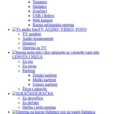
Tastature
Slušalice
Zvučnici
USB i fleševi
Web kamere
Razna računarska oprema
TV, AUDIO, VIDEO, FOTO
TV uredjaji
Audio komponente
Dronovi
Oprema za TV
LEPOTA I NEGA
Za nju
Za njega
Parfemi
Ženski parfemi
Muški parfemi
Unisex parfemi
Život i zdravlje
IGRAČKE
Za devojčice
Za dečake
Dečija i bebi oprema