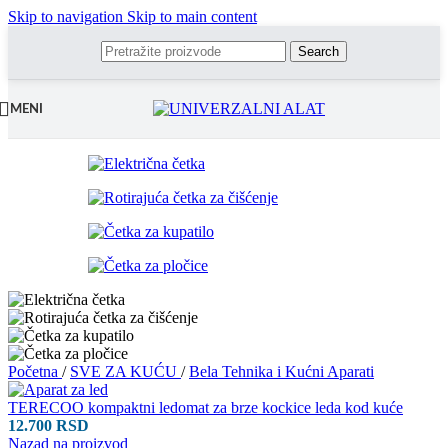
Skip to navigation
Skip to main content
Search
MENI
Početna
/
SVE ZA KUĆU
/
Bela Tehnika i Kućni Aparati
TERECOO kompaktni ledomat za brze kockice leda kod kuće
12.700
RSD
Nazad na proizvod