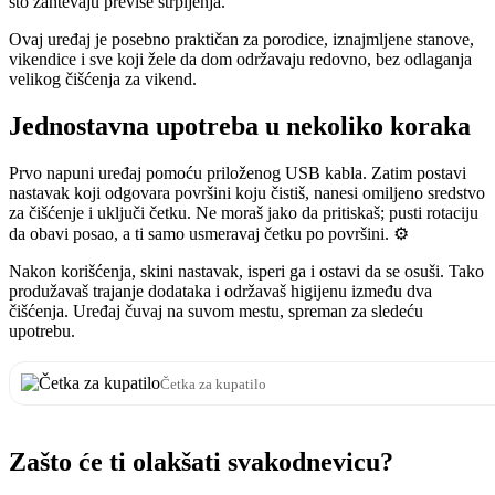
što zahtevaju previše strpljenja.
Ovaj uređaj je posebno praktičan za porodice, iznajmljene stanove,
vikendice i sve koji žele da dom održavaju redovno, bez odlaganja
velikog čišćenja za vikend.
Jednostavna upotreba u nekoliko koraka
Prvo napuni uređaj pomoću priloženog USB kabla. Zatim postavi
nastavak koji odgovara površini koju čistiš, nanesi omiljeno sredstvo
za čišćenje i uključi četku. Ne moraš jako da pritiskaš; pusti rotaciju
da obavi posao, a ti samo usmeravaj četku po površini. ⚙️
Nakon korišćenja, skini nastavak, isperi ga i ostavi da se osuši. Tako
produžavaš trajanje dodataka i održavaš higijenu između dva
čišćenja. Uređaj čuvaj na suvom mestu, spreman za sledeću
upotrebu.
Četka za kupatilo
Zašto će ti olakšati svakodnevicu?