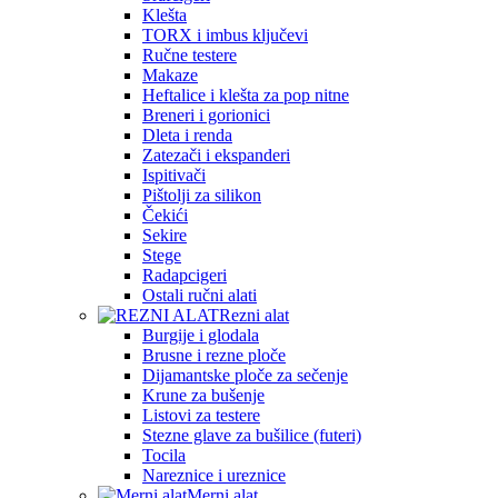
Klešta
TORX i imbus ključevi
Ručne testere
Makaze
Heftalice i klešta za pop nitne
Breneri i gorionici
Dleta i renda
Zatezači i ekspanderi
Ispitivači
Pištolji za silikon
Čekići
Sekire
Stege
Radapcigeri
Ostali ručni alati
Rezni alat
Burgije i glodala
Brusne i rezne ploče
Dijamantske ploče za sečenje
Krune za bušenje
Listovi za testere
Stezne glave za bušilice (futeri)
Tocila
Nareznice i ureznice
Merni alat