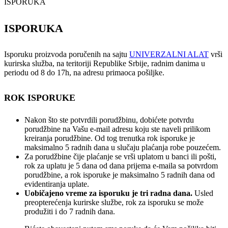
ISPORUKA
ISPORUKA
Isporuku proizvoda poručenih na sajtu
UNIVERZALNI ALAT
vrši
kurirska služba, na teritoriji Republike Srbije, radnim danima u
periodu od 8 do 17h, na adresu primaoca pošiljke.
ROK ISPORUKE
Nakon što ste potvrdili porudžbinu, dobićete potvrdu
porudžbine na Vašu e-mail adresu koju ste naveli prilikom
kreiranja porudžbine. Od tog trenutka rok isporuke je
maksimalno 5 radnih dana u slučaju plaćanja robe pouzećem.
Za porudžbine čije plaćanje se vrši uplatom u banci ili pošti,
rok za uplatu je 5 dana od dana prijema e-maila sa potvrdom
porudžbine, a rok isporuke je maksimalno 5 radnih dana od
evidentiranja uplate.
Uobičajeno vreme za isporuku je tri radna dana.
Usled
preopterećenja kurirske službe, rok za isporuku se može
produžiti i do 7 radnih dana.