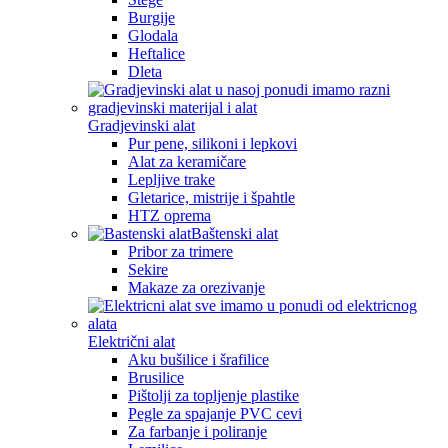
Burgije
Glodala
Heftalice
Dleta
Gradjevinski alat
Pur pene, silikoni i lepkovi
Alat za keramičare
Lepljive trake
Gletarice, mistrije i špahtle
HTZ oprema
Baštenski alat
Pribor za trimere
Sekire
Makaze za orezivanje
Električni alat
Aku bušilice i šrafilice
Brusilice
Pištolji za topljenje plastike
Pegle za spajanje PVC cevi
Za farbanje i poliranje