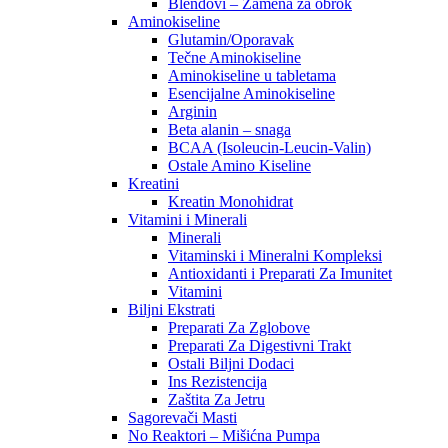
Blendovi – Zamena za obrok
Aminokiseline
Glutamin/Oporavak
Tečne Aminokiseline
Aminokiseline u tabletama
Esencijalne Aminokiseline
Arginin
Beta alanin – snaga
BCAA (Isoleucin-Leucin-Valin)
Ostale Amino Kiseline
Kreatini
Kreatin Monohidrat
Vitamini i Minerali
Minerali
Vitaminski i Mineralni Kompleksi
Antioxidanti i Preparati Za Imunitet
Vitamini
Biljni Ekstrati
Preparati Za Zglobove
Preparati Za Digestivni Trakt
Ostali Biljni Dodaci
Ins Rezistencija
Zaštita Za Jetru
Sagorevači Masti
No Reaktori – Mišićna Pumpa