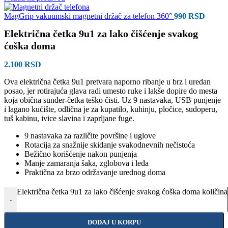
MagGrip vakuumski magnetni držač za telefon 360°
990
RSD
Električna četka 9u1 za lako čišćenje svakog
ćoška doma
2.100
RSD
Ova električna četka 9u1 pretvara naporno ribanje u brz i uredan
posao, jer rotirajuća glava radi umesto ruke i lakše dopire do mesta
koja obična sunđer-četka teško čisti. Uz 9 nastavaka, USB punjenje
i lagano kućište, odlična je za kupatilo, kuhinju, pločice, sudoperu,
tuš kabinu, ivice slavina i zaprljane fuge.
9 nastavaka za različite površine i uglove
Rotacija za snažnije skidanje svakodnevnih nečistoća
Bežično korišćenje nakon punjenja
Manje zamaranja šaka, zglobova i leđa
Praktična za brzo održavanje urednog doma
Električna četka 9u1 za lako čišćenje svakog ćoška doma količina
-
DODAJ U KORPU