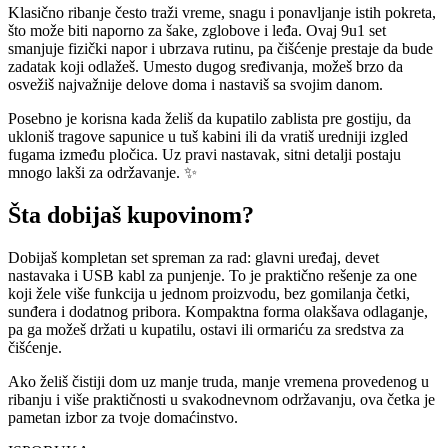
Klasično ribanje često traži vreme, snagu i ponavljanje istih pokreta,
što može biti naporno za šake, zglobove i leđa. Ovaj 9u1 set
smanjuje fizički napor i ubrzava rutinu, pa čišćenje prestaje da bude
zadatak koji odlažeš. Umesto dugog sređivanja, možeš brzo da
osvežiš najvažnije delove doma i nastaviš sa svojim danom.
Posebno je korisna kada želiš da kupatilo zablista pre gostiju, da
ukloniš tragove sapunice u tuš kabini ili da vratiš uredniji izgled
fugama između pločica. Uz pravi nastavak, sitni detalji postaju
mnogo lakši za održavanje. ✨
Šta dobijaš kupovinom?
Dobijaš kompletan set spreman za rad: glavni uređaj, devet
nastavaka i USB kabl za punjenje. To je praktično rešenje za one
koji žele više funkcija u jednom proizvodu, bez gomilanja četki,
sunđera i dodatnog pribora. Kompaktna forma olakšava odlaganje,
pa ga možeš držati u kupatilu, ostavi ili ormariću za sredstva za
čišćenje.
Ako želiš čistiji dom uz manje truda, manje vremena provedenog u
ribanju i više praktičnosti u svakodnevnom održavanju, ova četka je
pametan izbor za tvoje domaćinstvo.