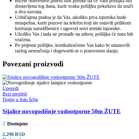
Bićete obavesteni putem sms poruke da će Vam pošiljka biti
dostavljena tog dana, kurir svaku pošiljku pokušava da uruči
u dva navrata.
Uobičajena praksa je da Vas, ukoliko prva isporuka bude
neuspešna, kurir pozove na telefon koji ste ostavili prilikom
kreiranja narudžbenice i ugovori novi termin isporuke.
Ukoliko Vas i tada ne pronađe na adresi, pošiljka će nam biti
vraćena.
Po prijemu pošiljke, kontkatiraćemo Vas kako bi ustanovili
razlog neuručenja i dogovoriti se o ponovnom slanju.
Povezani proizvodi
Uporedi
Brzi pregled
Dodaj u listu želja
Sijalice novogodišnje vodootporne 50m ŽUTE
Dostupno
2.290
RSD