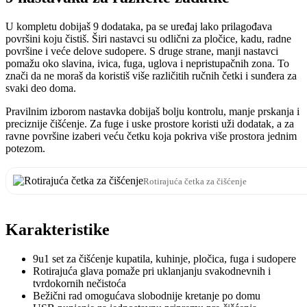
U kompletu dobijaš 9 dodataka, pa se uređaj lako prilagođava
površini koju čistiš. Širi nastavci su odlični za pločice, kadu, radne
površine i veće delove sudopere. S druge strane, manji nastavci
pomažu oko slavina, ivica, fuga, uglova i nepristupačnih zona. To
znači da ne moraš da koristiš više različitih ručnih četki i sunđera za
svaki deo doma.
Pravilnim izborom nastavka dobijaš bolju kontrolu, manje prskanja i
preciznije čišćenje. Za fuge i uske prostore koristi uži dodatak, a za
ravne površine izaberi veću četku koja pokriva više prostora jednim
potezom.
Rotirajuća četka za čišćenje
Karakteristike
9u1 set za čišćenje kupatila, kuhinje, pločica, fuga i sudopere
Rotirajuća glava pomaže pri uklanjanju svakodnevnih i
tvrdokornih nečistoća
Bežični rad omogućava slobodnije kretanje po domu