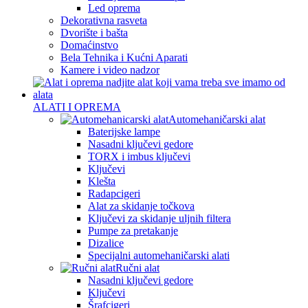
Led oprema
Dekorativna rasveta
Dvorište i bašta
Domaćinstvo
Bela Tehnika i Kućni Aparati
Kamere i video nadzor
ALATI I OPREMA
Automehaničarski alat
Baterijske lampe
Nasadni ključevi gedore
TORX i imbus ključevi
Ključevi
Klešta
Radapcigeri
Alat za skidanje točkova
Ključevi za skidanje uljnih filtera
Pumpe za pretakanje
Dizalice
Specijalni automehaničarski alati
Ručni alat
Nasadni ključevi gedore
Ključevi
Šrafcigeri