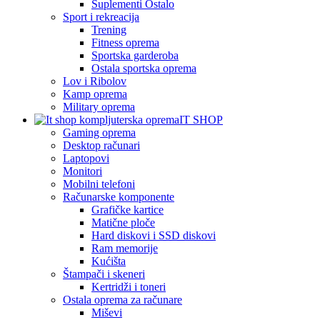
Suplementi Ostalo
Sport i rekreacija
Trening
Fitness oprema
Sportska garderoba
Ostala sportska oprema
Lov i Ribolov
Kamp oprema
Military oprema
IT SHOP
Gaming oprema
Desktop računari
Laptopovi
Monitori
Mobilni telefoni
Računarske komponente
Grafičke kartice
Matične ploče
Hard diskovi i SSD diskovi
Ram memorije
Kućišta
Štampači i skeneri
Kertridži i toneri
Ostala oprema za računare
Miševi