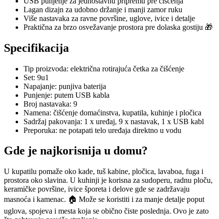
USB punjenje za jednostavnu pripremu pre čišćenja
Lagan dizajn za udobno držanje i manji zamor ruku
Više nastavaka za ravne površine, uglove, ivice i detalje
Praktična za brzo osvežavanje prostora pre dolaska gostiju 🎁
Specifikacija
Tip proizvoda: električna rotirajuća četka za čišćenje
Set: 9u1
Napajanje: punjiva baterija
Punjenje: putem USB kabla
Broj nastavaka: 9
Namena: čišćenje domaćinstva, kupatila, kuhinje i pločica
Sadržaj pakovanja: 1 x uređaj, 9 x nastavak, 1 x USB kabl
Preporuka: ne potapati telo uređaja direktno u vodu
Gde je najkorisnija u domu?
U kupatilu pomaže oko kade, tuš kabine, pločica, lavaboa, fuga i
prostora oko slavina. U kuhinji je korisna za sudoperu, radnu ploču,
keramičke površine, ivice šporeta i delove gde se zadržavaju
masnoća i kamenac. 🏠 Može se koristiti i za manje detalje poput
uglova, spojeva i mesta koja se obično čiste poslednja. Ovo je zato