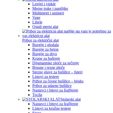
Lenjiri i vinkle
Merne trake i pantljike
Multimetri i unimeri
Vage
Libele
Ostali merni alat
Pribor za električni alat
Burgije i glodala
Burgije za beton
Burgije za drvo
Krune za bušenje
Dijamantske ploče za sečenje
Brusne i rezne ploče
Stezne glave za bušilice – futeri
Listovi za testere
Pribor za čeone bušilice – bijaks
Pribor za udarne bušilice
Nastavci i bitovi za šrafljenje
Tocila
Stolarski alat
Nastavci i bitovi za šrafljenje
Listovi za kružne testere
Stege