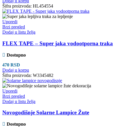
Dodaj u korpu
Šifra proizvoda:
HL454554
Uporedi
Brzi pregled
Dodaj u listu želja
FLEX TAPE – Super jaka vodootporna traka
Dostupno
470
RSD
Dodaj u korpu
Šifra proizvoda:
W3345482
Uporedi
Brzi pregled
Dodaj u listu želja
Novogodišnje Solarne Lampice Žute
Dostupno