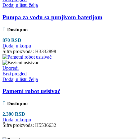
Dodaj u listu želja
Pumpa za vodu sa punjivom baterijom
Dostupno
870
RSD
Dodaj u korpu
Šifra proizvoda:
H3332898
Uporedi
Brzi pregled
Dodaj u listu želja
Pametni robot usisivač
Dostupno
2.390
RSD
Dodaj u korpu
Šifra proizvoda:
H5536632