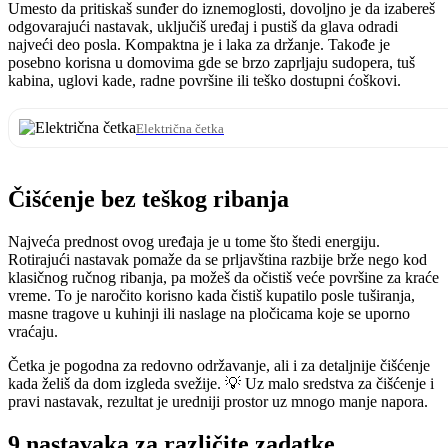
Umesto da pritiskaš sunđer do iznemoglosti, dovoljno je da izabereš
odgovarajući nastavak, uključiš uređaj i pustiš da glava odradi
najveći deo posla. Kompaktna je i laka za držanje. Takođe je
posebno korisna u domovima gde se brzo zaprljaju sudopera, tuš
kabina, uglovi kade, radne površine ili teško dostupni ćoškovi.
Električna četka
Čišćenje bez teškog ribanja
Najveća prednost ovog uređaja je u tome što štedi energiju.
Rotirajući nastavak pomaže da se prljavština razbije brže nego kod
klasičnog ručnog ribanja, pa možeš da očistiš veće površine za kraće
vreme. To je naročito korisno kada čistiš kupatilo posle tuširanja,
masne tragove u kuhinji ili naslage na pločicama koje se uporno
vraćaju.
Četka je pogodna za redovno održavanje, ali i za detaljnije čišćenje
kada želiš da dom izgleda svežije. 💡 Uz malo sredstva za čišćenje i
pravi nastavak, rezultat je uredniji prostor uz mnogo manje napora.
9 nastavaka za različite zadatke