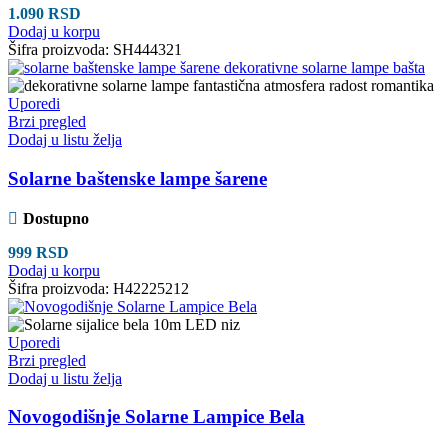
1.090
RSD
Dodaj u korpu
Šifra proizvoda:
SH444321
Uporedi
Brzi pregled
Dodaj u listu želja
Solarne baštenske lampe šarene
Dostupno
999
RSD
Dodaj u korpu
Šifra proizvoda:
H42225212
Uporedi
Brzi pregled
Dodaj u listu želja
Novogodišnje Solarne Lampice Bela