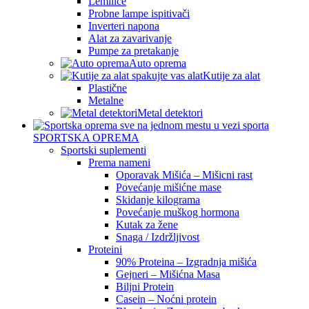
Lemilice
Probne lampe ispitivači
Inverteri napona
Alat za zavarivanje
Pumpe za pretakanje
Auto oprema
Kutije za alat
Plastične
Metalne
Metal detektori
SPORTSKA OPREMA
Sportski suplementi
Prema nameni
Oporavak Mišića – Mišicni rast
Povećanje mišićne mase
Skidanje kilograma
Povećanje muškog hormona
Kutak za žene
Snaga / Izdržljivost
Proteini
90% Proteina – Izgradnja mišića
Gejneri – Mišićna Masa
Biljni Protein
Casein – Noćni protein