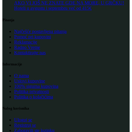
AKO VI JOŠ NE ZNATE GDE NA MORE, U GRČKU!
Hoteli u avgustu i septembru već od 415€
Pitanja
Najčešće postavljena pitanja
Pomoć pri kupovini
Reklamacije
Radno Vreme
Kontaktirajte nas
Informacije
O nama
Uslovi kupovine
100% sigurna kupovina
Politika privatnosti
Politika o kolačićima
Nalog korisnika
Uloguj se
Registruj se
Zaboravili ste lozinku