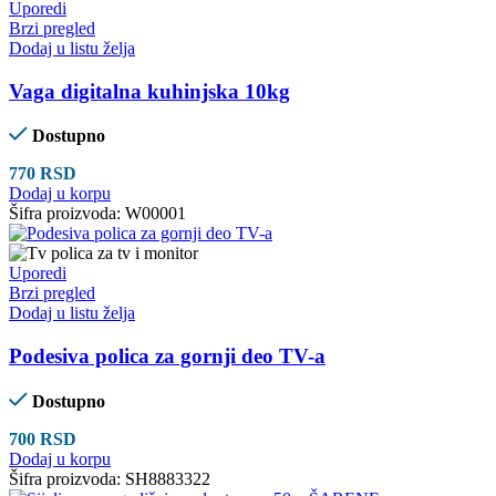
Uporedi
Brzi pregled
Dodaj u listu želja
Vaga digitalna kuhinjska 10kg
Dostupno
770
RSD
Dodaj u korpu
Šifra proizvoda:
W00001
Uporedi
Brzi pregled
Dodaj u listu želja
Podesiva polica za gornji deo TV-a
Dostupno
700
RSD
Dodaj u korpu
Šifra proizvoda:
SH8883322