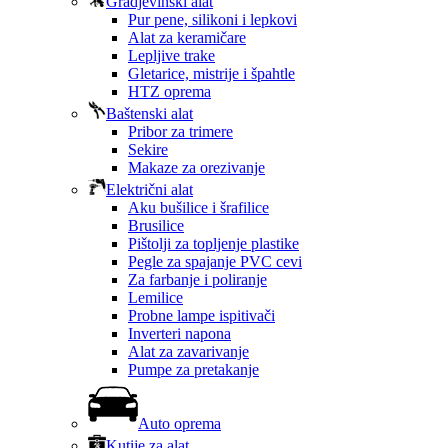
Gradjevinski alat
Pur pene, silikoni i lepkovi
Alat za keramičare
Lepljive trake
Gletarice, mistrije i špahtle
HTZ oprema
Baštenski alat
Pribor za trimere
Sekire
Makaze za orezivanje
Električni alat
Aku bušilice i šrafilice
Brusilice
Pištolji za topljenje plastike
Pegle za spajanje PVC cevi
Za farbanje i poliranje
Lemilice
Probne lampe ispitivači
Inverteri napona
Alat za zavarivanje
Pumpe za pretakanje
Auto oprema
Kutije za alat