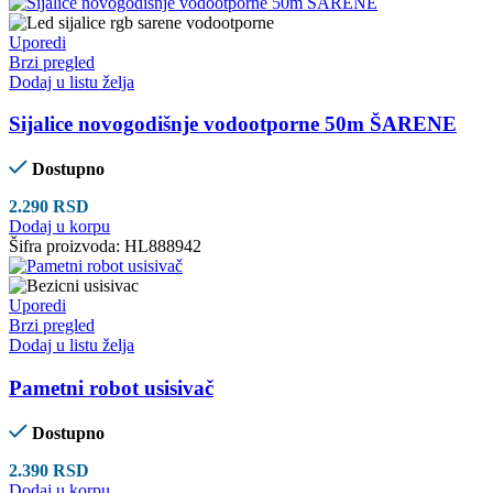
Uporedi
Brzi pregled
Dodaj u listu želja
Sijalice novogodišnje vodootporne 50m ŠARENE
Dostupno
2.290
RSD
Dodaj u korpu
Šifra proizvoda:
HL888942
Uporedi
Brzi pregled
Dodaj u listu želja
Pametni robot usisivač
Dostupno
2.390
RSD
Dodaj u korpu