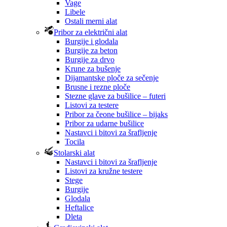
Vage
Libele
Ostali merni alat
Pribor za električni alat
Burgije i glodala
Burgije za beton
Burgije za drvo
Krune za bušenje
Dijamantske ploče za sečenje
Brusne i rezne ploče
Stezne glave za bušilice – futeri
Listovi za testere
Pribor za čeone bušilice – bijaks
Pribor za udarne bušilice
Nastavci i bitovi za šrafljenje
Tocila
Stolarski alat
Nastavci i bitovi za šrafljenje
Listovi za kružne testere
Stege
Burgije
Glodala
Heftalice
Dleta