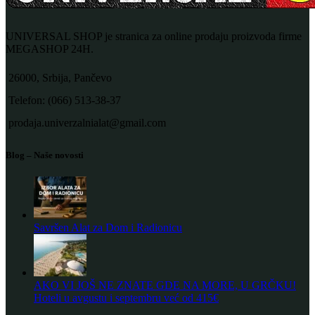
UNIVERSAL SHOP je stranica za online prodaju proizvoda firme
MEGASHOP 24H.
26000, Srbija, Pančevo
Telefon: (066) 513-38-37
prodaja.univerzalnialat@gmail.com
Blog – Naše novosti
Savršen Alat za Dom i Radionicu
AKO VI JOŠ NE ZNATE GDE NA MORE, U GRČKU!
Hoteli u avgustu i septembru već od 415€