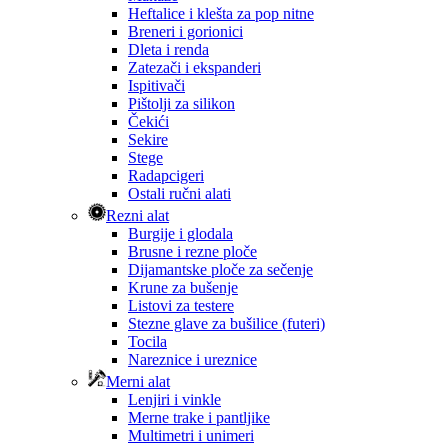
Heftalice i klešta za pop nitne
Breneri i gorionici
Dleta i renda
Zatezači i ekspanderi
Ispitivači
Pištolji za silikon
Čekići
Sekire
Stege
Radapcigeri
Ostali ručni alati
Rezni alat
Burgije i glodala
Brusne i rezne ploče
Dijamantske ploče za sečenje
Krune za bušenje
Listovi za testere
Stezne glave za bušilice (futeri)
Tocila
Nareznice i ureznice
Merni alat
Lenjiri i vinkle
Merne trake i pantljike
Multimetri i unimeri