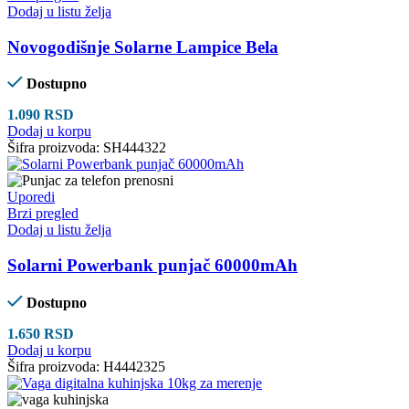
Dodaj u listu želja
Novogodišnje Solarne Lampice Bela
Dostupno
1.090
RSD
Dodaj u korpu
Šifra proizvoda:
SH444322
Uporedi
Brzi pregled
Dodaj u listu želja
Solarni Powerbank punjač 60000mAh
Dostupno
1.650
RSD
Dodaj u korpu
Šifra proizvoda:
H4442325