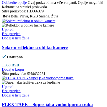
Odaberite opcije
Ovaj proizvod ima više varijanti. Opcije mogu biti
izabrane na stranici proizvoda.
Šifra proizvoda:
HL666379
Boja
Bela
,
Plava
,
RGB Šarena
,
Žuta
Uporedi
Brzi pregled
Dodaj u listu želja
Solarni reflektor u obliku kamere
Dostupno
1.350
RSD
Dodaj u korpu
Šifra proizvoda:
SH4432231
Uporedi
Brzi pregled
Dodaj u listu želja
FLEX TAPE – Super jaka vodootporna traka