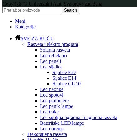
Copyright © Univerzalni Alat. Sva prava zadržana
Search
Meni
Kategorije
SVE ZA KUĆU
Rasveta i elektro program
Solarna rasveta
Led reflektori
Led paneli
Led sijalice
Sijalice E27
Sijalice E14
Sijalice GU10
Led neonke
Led spotovi
Led plafonjere
Led panik lampe
Led trake
Led spoljna ugradna i nagradna rasveta
Baterijske LED lampe
Led oprema
Dekorativna rasveta
Dvorište i bašta