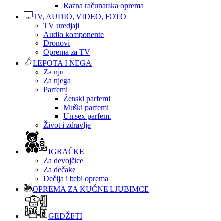
Razna računarska oprema
TV, AUDIO, VIDEO, FOTO
TV uredjaji
Audio komponente
Dronovi
Oprema za TV
LEPOTA I NEGA
Za nju
Za njega
Parfemi
Ženski parfemi
Muški parfemi
Unisex parfemi
Život i zdravlje
IGRAČKE
Za devojčice
Za dečake
Dečija i bebi oprema
OPREMA ZA KUĆNE LJUBIMCE
GEDŽETI