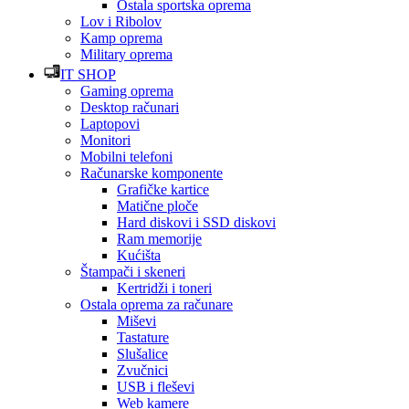
Ostala sportska oprema
Lov i Ribolov
Kamp oprema
Military oprema
IT SHOP
Gaming oprema
Desktop računari
Laptopovi
Monitori
Mobilni telefoni
Računarske komponente
Grafičke kartice
Matične ploče
Hard diskovi i SSD diskovi
Ram memorije
Kućišta
Štampači i skeneri
Kertridži i toneri
Ostala oprema za računare
Miševi
Tastature
Slušalice
Zvučnici
USB i fleševi
Web kamere