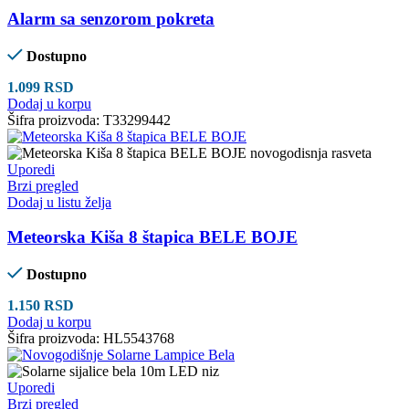
Alarm sa senzorom pokreta
Dostupno
1.099
RSD
Dodaj u korpu
Šifra proizvoda:
T33299442
Uporedi
Brzi pregled
Dodaj u listu želja
Meteorska Kiša 8 štapica BELE BOJE
Dostupno
1.150
RSD
Dodaj u korpu
Šifra proizvoda:
HL5543768
Uporedi
Brzi pregled