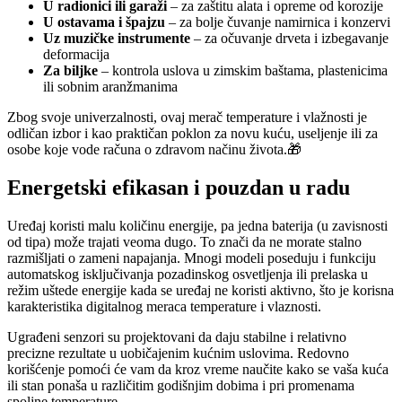
U radionici ili garaži
– za zaštitu alata i opreme od korozije
U ostavama i špajzu
– za bolje čuvanje namirnica i konzervi
Uz muzičke instrumente
– za očuvanje drveta i izbegavanje
deformacija
Za biljke
– kontrola uslova u zimskim baštama, plastenicima
ili sobnim aranžmanima
Zbog svoje univerzalnosti, ovaj merač temperature i vlažnosti je
odličan izbor i kao praktičan poklon za novu kuću, useljenje ili za
osobe koje vode računa o zdravom načinu života.🎁
Energetski efikasan i pouzdan u radu
Uređaj koristi malu količinu energije, pa jedna baterija (u zavisnosti
od tipa) može trajati veoma dugo. To znači da ne morate stalno
razmišljati o zameni napajanja. Mnogi modeli poseduju i funkciju
automatskog isključivanja pozadinskog osvetljenja ili prelaska u
režim uštede energije kada se uređaj ne koristi aktivno, što je korisna
karakteristika digitalnog meraca temperature i vlaznosti.
Ugrađeni senzori su projektovani da daju stabilne i relativno
precizne rezultate u uobičajenim kućnim uslovima. Redovno
korišćenje pomoći će vam da kroz vreme naučite kako se vaša kuća
ili stan ponaša u različitim godišnjim dobima i pri promenama
spoljne temperature.