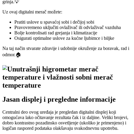
grinja.💡
Uz ovaj digitalni merač možete:
Pratiti uslove u spavaćoj sobi i dečijoj sobi
Pravovremeno uključiti ovlaživač ili odvlaživač vazduha
Bolje kontrolisati rad grejanja i klimatizacije
Osigurati optimalne uslove za kućne ljubimce i biljke
Na taj način stvarate zdravije i udobnije okruženje za boravak, rad i
odmor.🏠
Jasan displej i pregledne informacije
Centralni deo ovog uređaja je pregledan digitalni displej koji
omogućava lako očitavanje rezultata čak i iz daljine. Veliki brojevi,
dobro kontrastno pozadinsko osvetljenje (ukoliko je primenjeno) i
logičan raspored podataka olakšavaju svakodnevnu upotrebu.