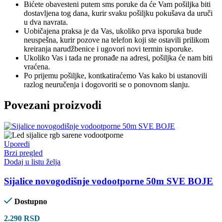
Bićete obavesteni putem sms poruke da će Vam pošiljka biti
dostavljena tog dana, kurir svaku pošiljku pokušava da uruči
u dva navrata.
Uobičajena praksa je da Vas, ukoliko prva isporuka bude
neuspešna, kurir pozove na telefon koji ste ostavili prilikom
kreiranja narudžbenice i ugovori novi termin isporuke.
Ukoliko Vas i tada ne pronađe na adresi, pošiljka će nam biti
vraćena.
Po prijemu pošiljke, kontkatiraćemo Vas kako bi ustanovili
razlog neuručenja i dogovoriti se o ponovnom slanju.
Povezani proizvodi
Uporedi
Brzi pregled
Dodaj u listu želja
Sijalice novogodišnje vodootporne 50m SVE BOJE
Dostupno
2.290
RSD