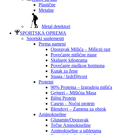
Plastične
Metalne
Metal detektori
SPORTSKA OPREMA
Sportski suplementi
Prema nameni
Oporavak Mišića – Mišicni rast
Povećanje mišićne mase
Skidanje kilograma
Povećanje muškog hormona
Kutak za žene
Snaga / Izdržljivost
Proteini
90% Proteina – Izgradnja mišića
Gejneri – Mišićna Masa
Biljni Protein
Casein – Noćni protein
Blendovi – Zamena za obrok
Aminokiseline
Glutamin/Oporavak
Tečne Aminokiseline
Aminokiseline u tabletama