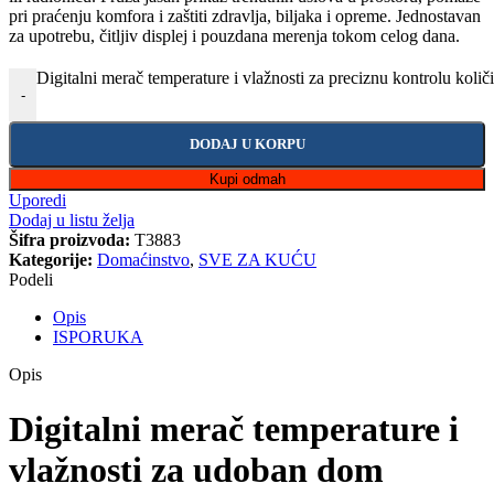
pri praćenju komfora i zaštiti zdravlja, biljaka i opreme. Jednostavan
za upotrebu, čitljiv displej i pouzdana merenja tokom celog dana.
Digitalni merač temperature i vlažnosti za preciznu kontrolu količ
-
DODAJ U KORPU
Kupi odmah
Uporedi
Dodaj u listu želja
Šifra proizvoda:
T3883
Kategorije:
Domaćinstvo
,
SVE ZA KUĆU
Podeli
Opis
ISPORUKA
Opis
Digitalni merač temperature i
vlažnosti za udoban dom