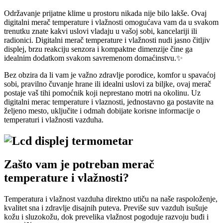
Održavanje prijatne klime u prostoru nikada nije bilo lakše. Ovaj
digitalni merač temperature i vlažnosti omogućava vam da u svakom
trenutku znate kakvi uslovi vladaju u vašoj sobi, kancelariji ili
radionici. Digitalni merač temperature i vlažnosti nudi jasno čitljiv
displej, brzu reakciju senzora i kompaktne dimenzije čine ga
idealnim dodatkom svakom savremenom domaćinstvu.✨
Bez obzira da li vam je važno zdravlje porodice, komfor u spavaćoj
sobi, pravilno čuvanje hrane ili idealni uslovi za biljke, ovaj merač
postaje vaš tihi pomoćnik koji neprestano motri na okolinu. Uz
digitalni merac temperature i vlaznosti, jednostavno ga postavite na
željeno mesto, uključite i odmah dobijate korisne informacije o
temperaturi i vlažnosti vazduha.
Zašto vam je potreban merač
temperature i vlažnosti?
Temperatura i vlažnost vazduha direktno utiču na naše raspoloženje,
kvalitet sna i zdravlje disajnih puteva. Previše suv vazduh isušuje
kožu i sluzokožu, dok prevelika vlažnost pogoduje razvoju buđi i