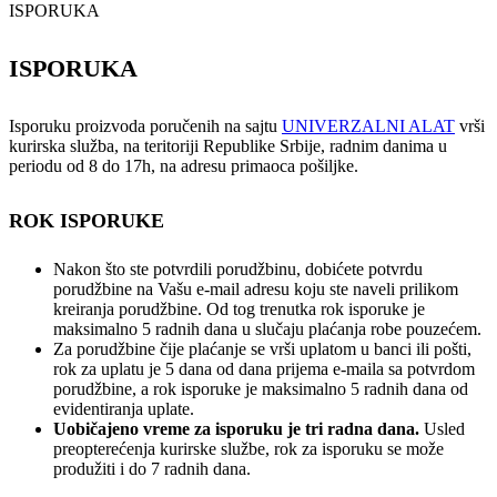
ISPORUKA
ISPORUKA
Isporuku proizvoda poručenih na sajtu
UNIVERZALNI ALAT
vrši
kurirska služba, na teritoriji Republike Srbije, radnim danima u
periodu od 8 do 17h, na adresu primaoca pošiljke.
ROK ISPORUKE
Nakon što ste potvrdili porudžbinu, dobićete potvrdu
porudžbine na Vašu e-mail adresu koju ste naveli prilikom
kreiranja porudžbine. Od tog trenutka rok isporuke je
maksimalno 5 radnih dana u slučaju plaćanja robe pouzećem.
Za porudžbine čije plaćanje se vrši uplatom u banci ili pošti,
rok za uplatu je 5 dana od dana prijema e-maila sa potvrdom
porudžbine, a rok isporuke je maksimalno 5 radnih dana od
evidentiranja uplate.
Uobičajeno vreme za isporuku je tri radna dana.
Usled
preopterećenja kurirske službe, rok za isporuku se može
produžiti i do 7 radnih dana.