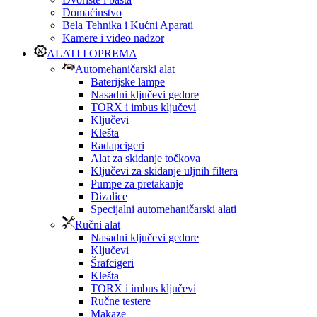
Domaćinstvo
Bela Tehnika i Kućni Aparati
Kamere i video nadzor
ALATI I OPREMA
Automehaničarski alat
Baterijske lampe
Nasadni ključevi gedore
TORX i imbus ključevi
Ključevi
Klešta
Radapcigeri
Alat za skidanje točkova
Ključevi za skidanje uljnih filtera
Pumpe za pretakanje
Dizalice
Specijalni automehaničarski alati
Ručni alat
Nasadni ključevi gedore
Ključevi
Šrafcigeri
Klešta
TORX i imbus ključevi
Ručne testere
Makaze