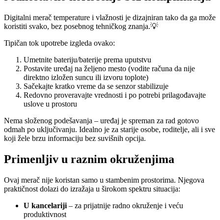
Digitalni merač temperature i vlažnosti je dizajniran tako da ga može
koristiti svako, bez posebnog tehničkog znanja.💡
Tipičan tok upotrebe izgleda ovako:
Umetnite bateriju/baterije prema uputstvu
Postavite uređaj na željeno mesto (vodite računa da nije
direktno izložen suncu ili izvoru toplote)
Sačekajte kratko vreme da se senzor stabilizuje
Redovno proveravajte vrednosti i po potrebi prilagođavajte
uslove u prostoru
Nema složenog podešavanja – uređaj je spreman za rad gotovo
odmah po uključivanju. Idealno je za starije osobe, roditelje, ali i sve
koji žele brzu informaciju bez suvišnih opcija.
Primenljiv u raznim okruženjima
Ovaj merač nije koristan samo u stambenim prostorima. Njegova
praktičnost dolazi do izražaja u širokom spektru situacija:
U kancelariji
– za prijatnije radno okruženje i veću
produktivnost