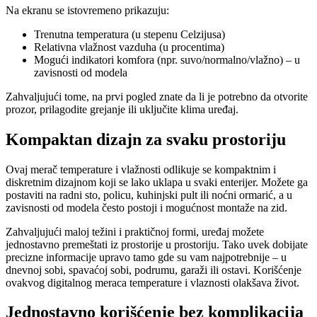
Na ekranu se istovremeno prikazuju:
Trenutna temperatura (u stepenu Celzijusa)
Relativna vlažnost vazduha (u procentima)
Mogući indikatori komfora (npr. suvo/normalno/vlažno) – u
zavisnosti od modela
Zahvaljujući tome, na prvi pogled znate da li je potrebno da otvorite
prozor, prilagodite grejanje ili uključite klima uređaj.
Kompaktan dizajn za svaku prostoriju
Ovaj merač temperature i vlažnosti odlikuje se kompaktnim i
diskretnim dizajnom koji se lako uklapa u svaki enterijer. Možete ga
postaviti na radni sto, policu, kuhinjski pult ili noćni ormarić, a u
zavisnosti od modela često postoji i mogućnost montaže na zid.
Zahvaljujući maloj težini i praktičnoj formi, uređaj možete
jednostavno premeštati iz prostorije u prostoriju. Tako uvek dobijate
precizne informacije upravo tamo gde su vam najpotrebnije – u
dnevnoj sobi, spavaćoj sobi, podrumu, garaži ili ostavi. Korišćenje
ovakvog digitalnog meraca temperature i vlaznosti olakšava život.
Jednostavno korišćenje bez komplikacija