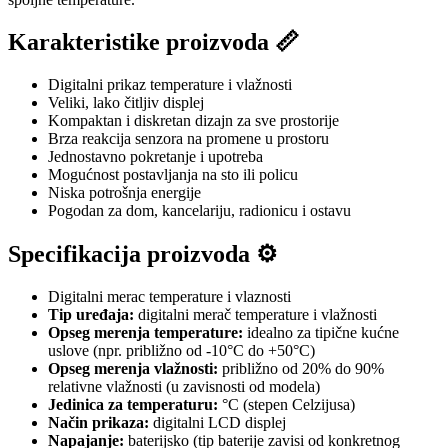
Karakteristike proizvoda 📏
Digitalni prikaz temperature i vlažnosti
Veliki, lako čitljiv displej
Kompaktan i diskretan dizajn za sve prostorije
Brza reakcija senzora na promene u prostoru
Jednostavno pokretanje i upotreba
Mogućnost postavljanja na sto ili policu
Niska potrošnja energije
Pogodan za dom, kancelariju, radionicu i ostavu
Specifikacija proizvoda ⚙️
Digitalni merac temperature i vlaznosti
Tip uređaja:
digitalni merač temperature i vlažnosti
Opseg merenja temperature:
idealno za tipične kućne
uslove (npr. približno od -10°C do +50°C)
Opseg merenja vlažnosti:
približno od 20% do 90%
relativne vlažnosti (u zavisnosti od modela)
Jedinica za temperaturu:
°C (stepen Celzijusa)
Način prikaza:
digitalni LCD displej
Napajanje:
baterijsko (tip baterije zavisi od konkretnog