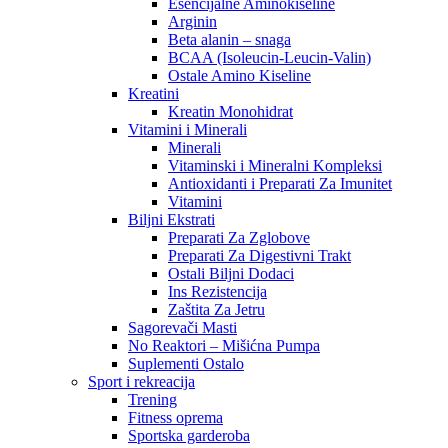
Esencijalne Aminokiseline
Arginin
Beta alanin – snaga
BCAA (Isoleucin-Leucin-Valin)
Ostale Amino Kiseline
Kreatini
Kreatin Monohidrat
Vitamini i Minerali
Minerali
Vitaminski i Mineralni Kompleksi
Antioxidanti i Preparati Za Imunitet
Vitamini
Biljni Ekstrati
Preparati Za Zglobove
Preparati Za Digestivni Trakt
Ostali Biljni Dodaci
Ins Rezistencija
Zaštita Za Jetru
Sagorevači Masti
No Reaktori – Mišićna Pumpa
Suplementi Ostalo
Sport i rekreacija
Trening
Fitness oprema
Sportska garderoba