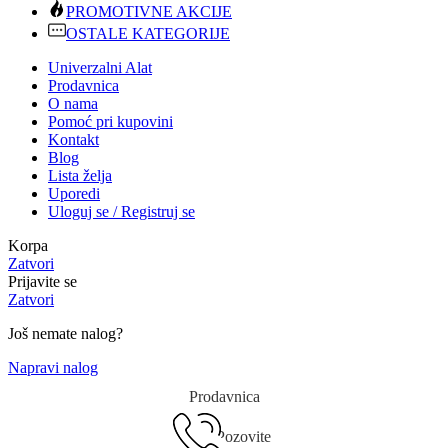
PROMOTIVNE AKCIJE
OSTALE KATEGORIJE
Univerzalni Alat
Prodavnica
O nama
Pomoć pri kupovini
Kontakt
Blog
Lista želja
Uporedi
Uloguj se / Registruj se
Korpa
Zatvori
Prijavite se
Zatvori
Još nemate nalog?
Napravi nalog
Prodavnica
Pozovite