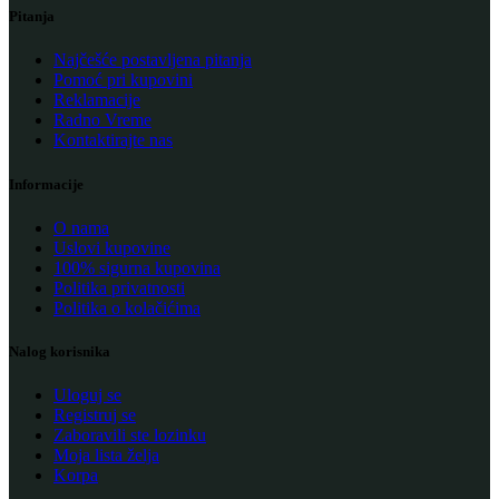
Pitanja
Najčešće postavljena pitanja
Pomoć pri kupovini
Reklamacije
Radno Vreme
Kontaktirajte nas
Informacije
O nama
Uslovi kupovine
100% sigurna kupovina
Politika privatnosti
Politika o kolačićima
Nalog korisnika
Uloguj se
Registruj se
Zaboravili ste lozinku
Moja lista želja
Korpa