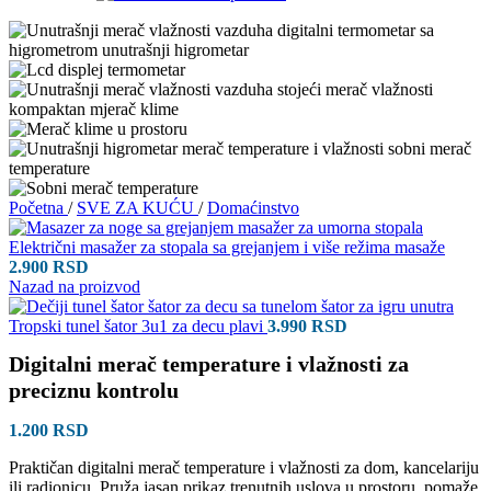
Početna
/
SVE ZA KUĆU
/
Domaćinstvo
Električni masažer za stopala sa grejanjem i više režima masaže
2.900
RSD
Nazad na proizvod
Tropski tunel šator 3u1 za decu plavi
3.990
RSD
Digitalni merač temperature i vlažnosti za
preciznu kontrolu
1.200
RSD
Praktičan digitalni merač temperature i vlažnosti za dom, kancelariju
ili radionicu. Pruža jasan prikaz trenutnih uslova u prostoru, pomaže