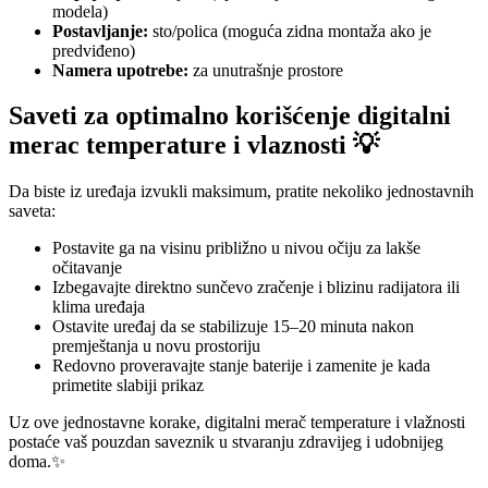
modela)
Postavljanje:
sto/polica (moguća zidna montaža ako je
predviđeno)
Namera upotrebe:
za unutrašnje prostore
Saveti za optimalno korišćenje digitalni
merac temperature i vlaznosti 💡
Da biste iz uređaja izvukli maksimum, pratite nekoliko jednostavnih
saveta:
Postavite ga na visinu približno u nivou očiju za lakše
očitavanje
Izbegavajte direktno sunčevo zračenje i blizinu radijatora ili
klima uređaja
Ostavite uređaj da se stabilizuje 15–20 minuta nakon
premještanja u novu prostoriju
Redovno proveravajte stanje baterije i zamenite je kada
primetite slabiji prikaz
Uz ove jednostavne korake, digitalni merač temperature i vlažnosti
postaće vaš pouzdan saveznik u stvaranju zdravijeg i udobnijeg
doma.✨