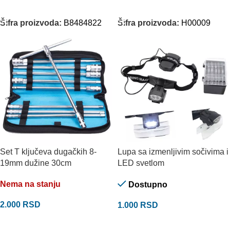
DODAJ U KORPU
DODAJ U KORPU
Šifra proizvoda:
B8484822
Šifra proizvoda:
H00009
Set T ključeva dugačkih 8-
Lupa sa izmenljivim sočivima i
19mm dužine 30cm
LED svetlom
Nema na stanju
Dostupno
2.000
RSD
1.000
RSD
PROČITAJTE JOŠ
DODAJ U KORPU