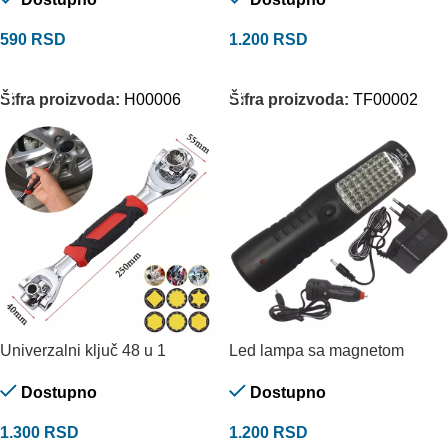
590
RSD
1.200
RSD
DODAJ U KORPU
DODAJ U KORPU
Šifra proizvoda:
H00006
Šifra proizvoda:
TF00002
Univerzalni ključ 48 u 1
Led lampa sa magnetom
Dostupno
Dostupno
1.300
RSD
1.200
RSD