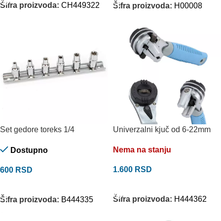
Šifra proizvoda:
CH449322
Šifra proizvoda:
H00008
Set gedore toreks 1/4
Univerzalni kjuč od 6-22mm
Nema na stanju
Dostupno
1.600
RSD
600
RSD
PROČITAJTE JOŠ
DODAJ U KORPU
Šifra proizvoda:
H444362
Šifra proizvoda:
B444335