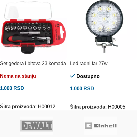
Set gedora i bitova 23 komada
Led radni far 27w
Nema na stanju
Dostupno
1.000
RSD
1.000
RSD
PROČITAJTE JOŠ
DODAJ U KORPU
Šifra proizvoda:
H00012
Šifra proizvoda:
H00005