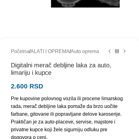
Početna
/
ALATI I OPREMA
/
Auto oprema
Digitalni merač debljine laka za auto,
limariju i kupce
2.600
RSD
Pre kupovine polovnog vozila ili procene limarskog
rada, merač debljine laka pomaže da brzo uočite
farbane, gitovane ili popravljane delove karoserije.
Praktičan je za auto-placeve, servise, majstore i
privatne kupce koji žele sigurniju odluku pre
dogovora o ceni.