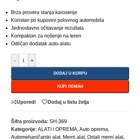
Brza provera stanja karoserije
Koristan pri kupovini polovnog automobila
Jednostavno očitavanje rezultata
Kompaktan za nošenje na teren
Odličan dodatak auto-alatu
-
+
DODAJ U KORPU
KUPI ODMAH
Uporedi
Dodaj u listu želja
Šifra proizvoda:
SH-369
Kategorije:
ALATI I OPREMA
,
Auto oprema
,
Automehaničarski alat
,
Merni alat
,
Ostali merni alat
,