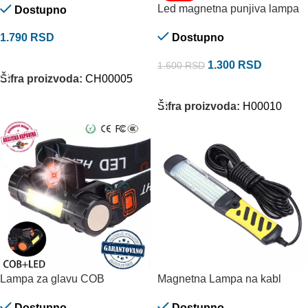
Led magnetna punjiva lampa
Dostupno
1.790
RSD
Dostupno
DODAJ U KORPU
1.300
RSD
1.600
RSD
Šifra proizvoda:
CH00005
DODAJ U KORPU
Šifra proizvoda:
H00010
Lampa za glavu COB
Magnetna Lampa na kabl
Dostupno
Dostupno