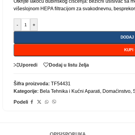
Otkrijte lakoću dubinskog čišćenja: bežični usisivač 
višeslojnom HEPA filtracijom za svakodnevnu, besprekor
-
+
DODAJ
KUPI
Uporedi
Dodaj u listu želja
Šifra proizvoda:
TF54431
Kategorije:
Bela Tehnika i Kućni Aparati
,
Domaćinstvo
,
Podeli
OPIS
ISPORUKA