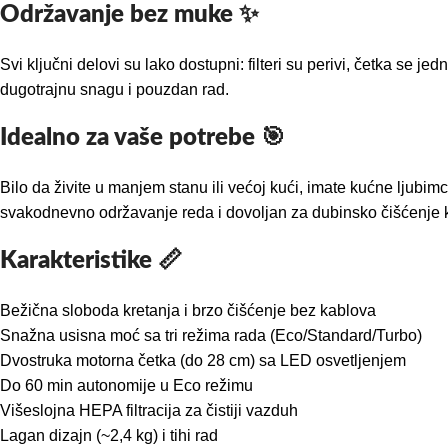
Održavanje bez muke ✨
Svi ključni delovi su lako dostupni: filteri su perivi, četka se
dugotrajnu snagu i pouzdan rad.
Idealno za vaše potrebe 🎯
Bilo da živite u manjem stanu ili većoj kući, imate kućne ljubimce
svakodnevno održavanje reda i dovoljan za dubinsko čišćenje k
Karakteristike 📏
Bežična sloboda kretanja i brzo čišćenje bez kablova
Snažna usisna moć sa tri režima rada (Eco/Standard/Turbo)
Dvostruka motorna četka (do 28 cm) sa LED osvetljenjem
Do 60 min autonomije u Eco režimu
Višeslojna HEPA filtracija za čistiji vazduh
Lagan dizajn (~2,4 kg) i tihi rad