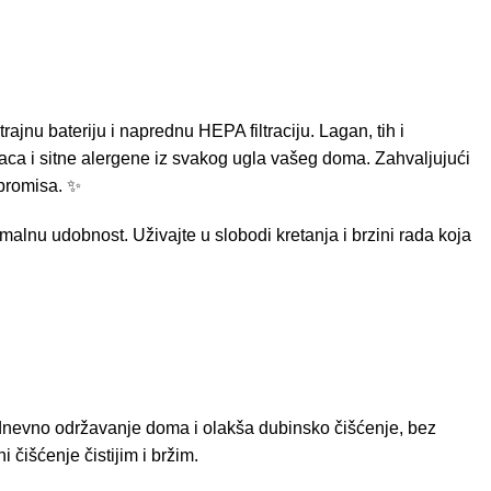
jnu bateriju i naprednu HEPA filtraciju. Lagan, tih i
maca i sitne alergene iz svakog ugla vašeg doma. Zahvaljujući
mpromisa. ✨
alnu udobnost. Uživajte u slobodi kretanja i brzini rada koja
kodnevno održavanje doma i olakša dubinsko čišćenje, bez
 čišćenje čistijim i bržim.