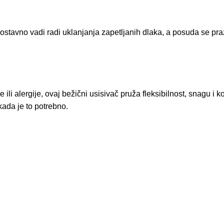
 jednostavno vadi radi uklanjanja zapetljanih dlaka, a posuda se 
 ili alergije, ovaj bežični usisivač pruža fleksibilnost, snagu i k
ada je to potrebno.