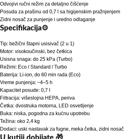
Odvojivi ručni režim za detaljno čišćenje
Posuda za prašinu od 0,7 l sa higijenskim pražnjenjem
Zidni nosač za punjenje i uredno odlaganje
Specifikacija⚙️
Tip: bežični štapni usisivač (2 u 1)
Motor: visokoučinski, bez četkica
Usisna snaga: do 25 kPa (Turbo)
Režimi: Eco / Standard / Turbo
Baterija: Li-ion, do 60 min rada (Eco)
Vreme punjenja: ~4–5 h
Kapacitet posude: 0,7 l
Filtracija: višeslojna HEPA, periva
Četka: dvostruka motorna, LED osvetljenje
Buka: niska, pogodna za kućnu upotrebu
Težina: oko 2,4 kg
Dodaci: uski nastavak za fugne, meka četka, zidni nosač
U kutiji dobijate 🎁