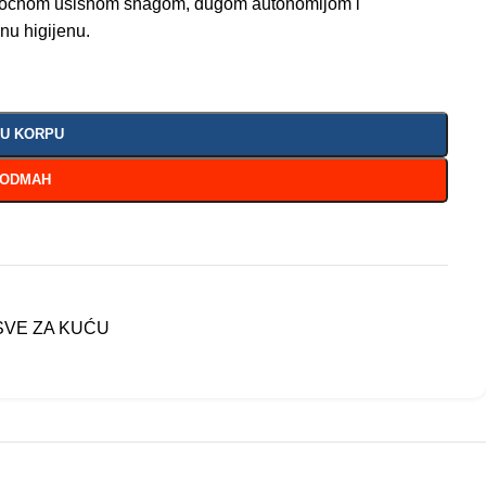
sa moćnom usisnom snagom, dugom autonomijom i
nu higijenu.
 U KORPU
 ODMAH
SVE ZA KUĆU