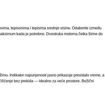
vima, tepisonima i tepisima srednje visine. Odaberite između
e maksimum kada je potrebno. Dvostruka motorna četka širine do
žimu. Indikator napunjenosti jasno prikazuje preostalo vreme, a
čišćenje bez prekida — idealno za veće prostore. Bežični