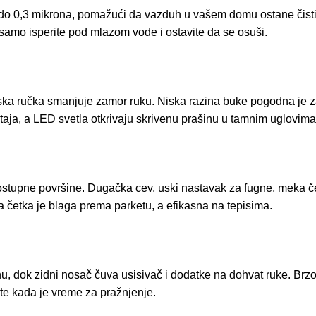
do 0,3 mikrona, pomažući da vazduh u vašem domu ostane čistiji
 samo isperite pod mlazom vode i ostavite da se osuši.
mska ručka smanjuje zamor ruku. Niska razina buke pogodna je 
ja, a LED svetla otkrivaju skrivenu prašinu u tamnim uglovima
ostupne površine. Dugačka cev, uski nastavak za fugne, meka če
a četka je blaga prema parketu, a efikasna na tepisima.
nu, dok zidni nosač čuva usisivač i dodatke na dohvat ruke. Br
te kada je vreme za pražnjenje.