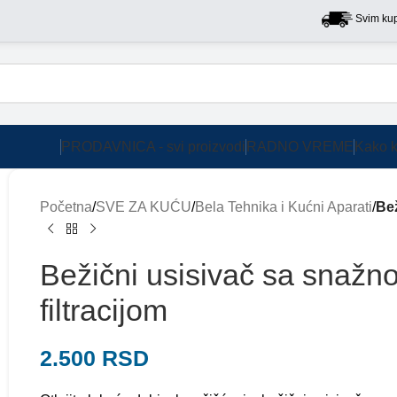
Svim kupcima n
PRODAVNICA - svi proizvodi
RADNO VREME
Kako k
Početna
/
SVE ZA KUĆU
/
Bela Tehnika i Kućni Aparati
/
Bež
Bežični usisivač sa snažn
filtracijom
2.500
RSD