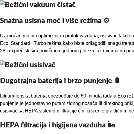
Snažna usisna moć i više režima ⚙️
Uz moćan motor i optimizovan protok vazduha, usisivač lako sav
Eco, Standard i Turbo režima kako biste prilagodili snagu tren
28 cm prečisti širu površinu u jednom potezu, uz minimalno pon
Dugotrajna baterija i brzo punjenje 🔋
Litijum-jonska baterija obezbeđuje do 60 minuta rada u Eco rež
punjenje je jednostavno putem zidnog nosača ili direktnog pri
usisivač sa HEPA sistemom filtracije čini čišćenje praktičnim b
HEPA filtracija i higijena vazduha 🌬️