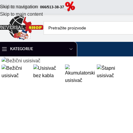
Skip to navigation
ARUČITE TELEFONOM
066/513-38-37
Skip to main content
KATEGORIJE