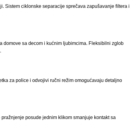
. Sistem ciklonske separacije sprečava zapušavanje filtera i
za domove sa decom i kućnim ljubimcima. Fleksibilni zglob
.
tka za police i odvojivi ručni režim omogućavaju detaljno
zo pražnjenje posude jednim klikom smanjuje kontakt sa