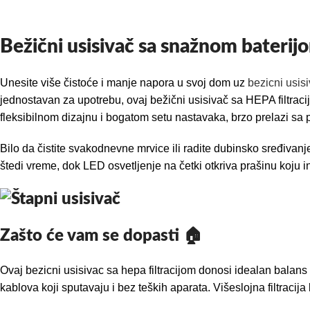
Bežični usisivač sa snažnom baterij
Unesite više čistoće i manje napora u svoj dom uz
bezicni usis
jednostavan za upotrebu, ovaj bežični usisivač sa HEPA filtraci
fleksibilnom dizajnu i bogatom setu nastavaka, brzo prelazi sa
Bilo da čistite svakodnevne mrvice ili radite dubinsko sređivan
štedi vreme, dok LED osvetljenje na četki otkriva prašinu koju in
Zašto će vam se dopasti 🏠
Ovaj bezicni usisivac sa hepa filtracijom donosi idealan balan
kablova koji sputavaju i bez teških aparata. Višeslojna filtracij