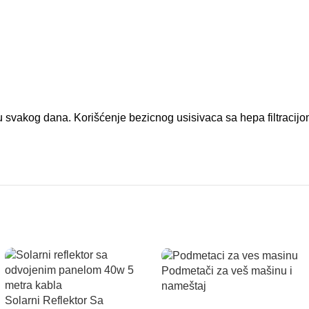
u svakog dana. Korišćenje bezicnog usisivaca sa hepa filtracijom
Podmetači za veš mašinu i
nameštaj
Solarni Reflektor Sa