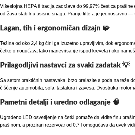
Višeslojna HEPA filtracija zadržava do 99,97% čestica prašine 
održava stabilnu usisnu snagu. Pranje filtera je jednostavno —
Lagan, tih i ergonomičan dizajn 🧩
Težina od oko 2,4 kg čini ga izuzetno upravljivim, dok ergono
četke omogućava lako manevrisanje ispod kreveta i oko namešta
Prilagodljivi nastavci za svaki zadatak 💡
Sa setom praktičnih nastavaka, brzo prelazite s poda na teže d
čišćenje automobila, sofa, tastatura i zavesa. Dvostruka motorn
Pametni detalji i uredno odlaganje 🧠
Ugrađeno LED osvetljenje na četki pomaže da vidite finu praši
prašinom, a proziran rezervoar od 0,7 l omogućava da uvek vidi