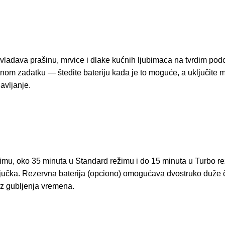
ladava prašinu, mrvice i dlake kućnih ljubimaca na tvrdim podo
utnom zadatku — štedite bateriju kada je to moguće, a uključit
avljanje.
imu, oko 35 minuta u Standard režimu i do 15 minuta u Turbo re
ključka. Rezervna baterija (opciono) omogućava dvostruko duže 
ez gubljenja vremena.