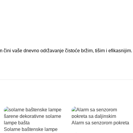
 čini vaše dnevno održavanje čistoće bržim, tišim i efikasnijim.
Alarm sa senzorom pokreta
Solarne baštenske lampe