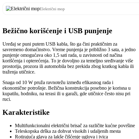
Električni mop
Bežično korišćenje i USB punjenje
Uređaj se puni putem USB kabla, što ga čini praktičnim za
savremeno domaćinstvo. Vreme punjenja je približno 3 sata, a jedno
punjenje omogućava oko 1,5 sati rada, u zavisnosti od načina
korišćenja i opterećenja. To je dovoljno za temeljno sređivanje više
prostorija, prozora ili automobila bez prekida zbog kratkog kabla ili
traženja utičnice.
Snaga od 10 W pruža ravnotežu između efikasnog rada i
ekonomične potrošnje. Bežična konstrukcija posebno je korisna u
kupatilu, hodniku, na terasi ili u garaži, gde utičnice često nisu pri
ruci.
Karakteristike
Multifunkcionalni električni brisač za različite kućne površine
Teleskopska drška za dohvat visokih i udaljenih mesta
Rotirajuća glava za lakše čišćenje uglova i ivica