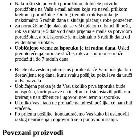
Nakon što ste potvrdili porudžbinu, dobićete potvrdu
porudžbine na Vašu e-mail adresu koju ste naveli prilikom
kreiranja porudžbine. Od tog trenutka rok isporuke je
maksimalno 5 radnih dana u slučaju plaćanja robe pouzećem.
Za porudžbine čije plaćanje se vrši uplatom u banci ili pošti,
rok za uplatu je 5 dana od dana prijema e-maila sa potvrdom
porudžbine, a rok isporuke je maksimalno 5 radnih dana od
evidentiranja uplate.
Uobičajeno vreme za isporuku je tri radna dana.
Usled
preopterećenja kurirske službe, rok za isporuku se može
produžiti i do 7 radnih dana.
Bićete obavesteni putem sms poruke da će Vam pošiljka biti
dostavljena tog dana, kurir svaku pošiljku pokušava da uruči
u dva navrata.
Uobičajena praksa je da Vas, ukoliko prva isporuka bude
neuspešna, kurir pozove na telefon koji ste ostavili prilikom
kreiranja narudžbenice i ugovori novi termin isporuke.
Ukoliko Vas i tada ne pronađe na adresi, pošiljka će nam biti
vraćena.
Po prijemu pošiljke, kontkatiraćemo Vas kako bi ustanovili
razlog neuručenja i dogovoriti se o ponovnom slanju.
Povezani proizvodi