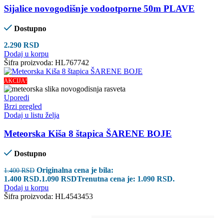
Sijalice novogodišnje vodootporne 50m PLAVE
Dostupno
2.290
RSD
Dodaj u korpu
Šifra proizvoda:
HL767742
AKCIJA!
Uporedi
Brzi pregled
Dodaj u listu želja
Meteorska Kiša 8 štapica ŠARENE BOJE
Dostupno
Originalna cena je bila:
1.400
RSD
1.400 RSD.
1.090
RSD
Trenutna cena je: 1.090 RSD.
Dodaj u korpu
Šifra proizvoda:
HL4543453