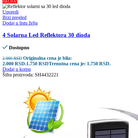
AKCIJA!
Uporedi
Brzi pregled
Dodaj u listu želja
4 Solarna Led Reflektora 30 dioda
Dostupno
Originalna cena je bila:
2.000
RSD
2.000 RSD.
1.750
RSD
Trenutna cena je: 1.750 RSD.
Dodaj u korpu
Šifra proizvoda:
SH4432221