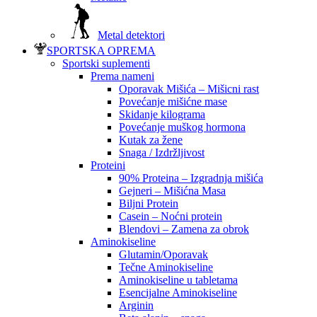
Metal detektori
SPORTSKA OPREMA
Sportski suplementi
Prema nameni
Oporavak Mišića – Mišicni rast
Povećanje mišićne mase
Skidanje kilograma
Povećanje muškog hormona
Kutak za žene
Snaga / Izdržljivost
Proteini
90% Proteina – Izgradnja mišića
Gejneri – Mišićna Masa
Biljni Protein
Casein – Noćni protein
Blendovi – Zamena za obrok
Aminokiseline
Glutamin/Oporavak
Tečne Aminokiseline
Aminokiseline u tabletama
Esencijalne Aminokiseline
Arginin