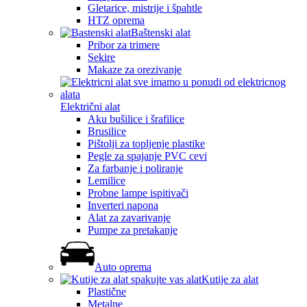
Gletarice, mistrije i špahtle
HTZ oprema
Baštenski alat
Pribor za trimere
Sekire
Makaze za orezivanje
Električni alat
Aku bušilice i šrafilice
Brusilice
Pištolji za topljenje plastike
Pegle za spajanje PVC cevi
Za farbanje i poliranje
Lemilice
Probne lampe ispitivači
Inverteri napona
Alat za zavarivanje
Pumpe za pretakanje
Auto oprema
Kutije za alat
Plastične
Metalne