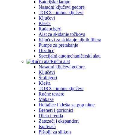
Baterijske lampe
Nasadni ključevi gedore
TORX i imbus ključevi
Ključevi
Klešta
Radapcigeri
Alat za skidanje točkova
Ključevi za skidanje uljnih filtera
Pumpe za pretakanje
Dizalice
Specijalni automehaničarski alati
Ručni alat
Nasadni ključevi gedore
Ključevi
Šrafcigeri
Klešta
TORX i imbus ključevi
Ručne testere
Makaze
Heftalice i klešta za pop nitne
Breneri i gorionici
Dleta i renda
Zatezači i ekspanderi
Ispitivači
Pištolji za silikon