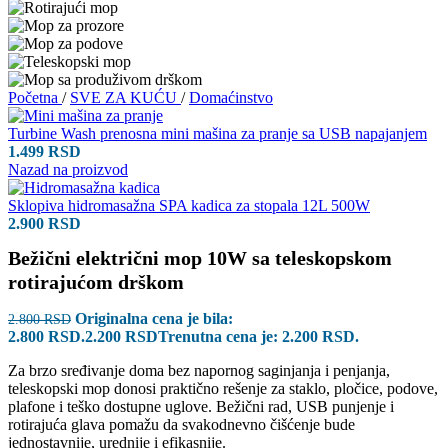
Početna
/
SVE ZA KUĆU
/
Domaćinstvo
Turbine Wash prenosna mini mašina za pranje sa USB napajanjem
1.499
RSD
Nazad na proizvod
Sklopiva hidromasažna SPA kadica za stopala 12L 500W
2.900
RSD
Bežični električni mop 10W sa teleskopskom
rotirajućom drškom
Originalna cena je bila:
2.800
RSD
2.800 RSD.
2.200
RSD
Trenutna cena je: 2.200 RSD.
Za brzo sređivanje doma bez napornog saginjanja i penjanja,
teleskopski mop donosi praktično rešenje za staklo, pločice, podove,
plafone i teško dostupne uglove. Bežični rad, USB punjenje i
rotirajuća glava pomažu da svakodnevno čišćenje bude
jednostavnije, urednije i efikasnije.