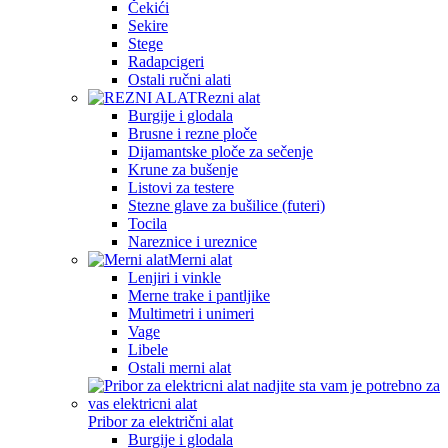
Čekići
Sekire
Stege
Radapcigeri
Ostali ručni alati
Rezni alat
Burgije i glodala
Brusne i rezne ploče
Dijamantske ploče za sečenje
Krune za bušenje
Listovi za testere
Stezne glave za bušilice (futeri)
Tocila
Nareznice i ureznice
Merni alat
Lenjiri i vinkle
Merne trake i pantljike
Multimetri i unimeri
Vage
Libele
Ostali merni alat
Pribor za električni alat
Burgije i glodala