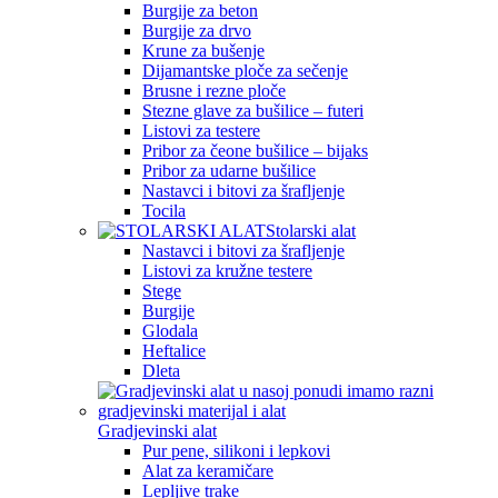
Burgije za beton
Burgije za drvo
Krune za bušenje
Dijamantske ploče za sečenje
Brusne i rezne ploče
Stezne glave za bušilice – futeri
Listovi za testere
Pribor za čeone bušilice – bijaks
Pribor za udarne bušilice
Nastavci i bitovi za šrafljenje
Tocila
Stolarski alat
Nastavci i bitovi za šrafljenje
Listovi za kružne testere
Stege
Burgije
Glodala
Heftalice
Dleta
Gradjevinski alat
Pur pene, silikoni i lepkovi
Alat za keramičare
Lepljive trake