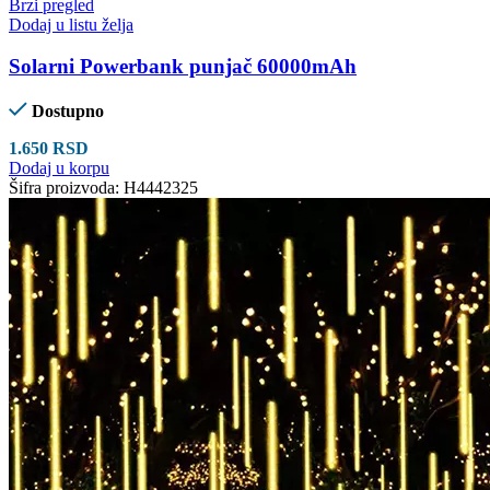
Brzi pregled
Dodaj u listu želja
Solarni Powerbank punjač 60000mAh
Dostupno
1.650
RSD
Dodaj u korpu
Šifra proizvoda:
H4442325