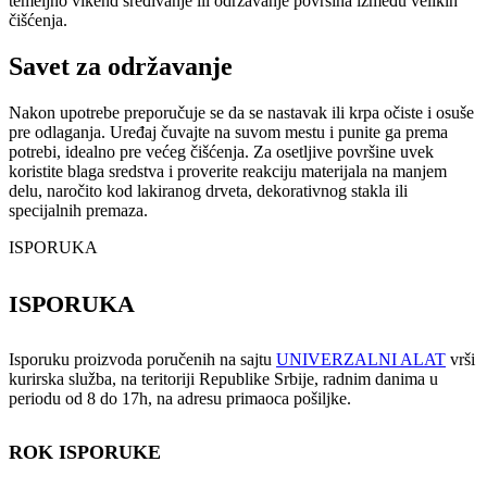
temeljno vikend sređivanje ili održavanje površina između velikih
čišćenja.
Savet za održavanje
Nakon upotrebe preporučuje se da se nastavak ili krpa očiste i osuše
pre odlaganja. Uređaj čuvajte na suvom mestu i punite ga prema
potrebi, idealno pre većeg čišćenja. Za osetljive površine uvek
koristite blaga sredstva i proverite reakciju materijala na manjem
delu, naročito kod lakiranog drveta, dekorativnog stakla ili
specijalnih premaza.
ISPORUKA
ISPORUKA
Isporuku proizvoda poručenih na sajtu
UNIVERZALNI ALAT
vrši
kurirska služba, na teritoriji Republike Srbije, radnim danima u
periodu od 8 do 17h, na adresu primaoca pošiljke.
ROK ISPORUKE