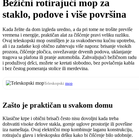
Bežični rotirajući mop za
staklo, podove i više površina
Kada želite da dom izgleda uredno, a da pri tome ne trošite previše
vremena i energije, praktičan alat za čišćenje pravi veliku razliku.
Ovaj teleskopski mop osmišljen je za svakodnevnu kućnu upotrebu,
ali i za zadatke koji obično zahtevaju više napora: brisanje visokih
prozora, čišćenje pločica, osvežavanje drvenih podova, uklanjanje
tragova sa plafona ili pranje automobila. Zahvaljujući bežičnom radu
i produživoj dršci, možete se kretati slobodno, bez povlačenja kabla
i bez čestog pomeranja stolice ili merdevina.
Teleskopski
mop
Zašto je praktičan u svakom domu
Klasične krpe i obični brisači često nisu dovoljni kada treba
dohvatiti visoke delove stakla, gornje uglove prostorije ili površine
iza nameštaja. Ovaj električni mop kombinuje laganu konstrukciju,
rotirajuću glavu i teleskopsku dršku kako bi čišćenje bilo udobnije.