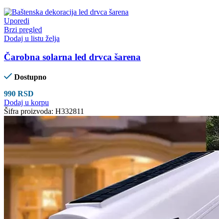
Uporedi
Brzi pregled
Dodaj u listu želja
Čarobna solarna led drvca šarena
Dostupno
990
RSD
Dodaj u korpu
Šifra proizvoda:
H332811