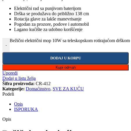
Električni rad sa punjivom baterijom
Drška se produžava do približno 138 cm
Rotacija glave za lakše manevrisanje
Pogodan za prozore, podove i automobil
Lagano kućište za udobno korišćenje
Bežični električni mop 10W sa teleskopskom rotirajućom drškom 
-
DODAJ U KORPU
Kupi odmah
Uporedi
Dodaj u listu želja
Šifra proizvoda:
CR-412
Kategorije:
Domaćinstvo
,
SVE ZA KUĆU
Podeli
Opis
ISPORUKA
Opis