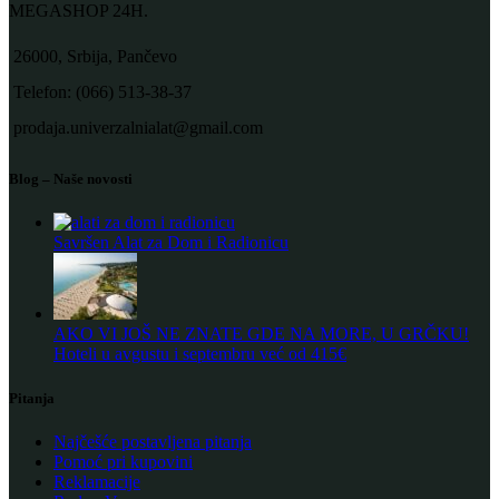
MEGASHOP 24H.
26000, Srbija, Pančevo
Telefon: (066) 513-38-37
prodaja.univerzalnialat@gmail.com
Blog – Naše novosti
Savršen Alat za Dom i Radionicu
AKO VI JOŠ NE ZNATE GDE NA MORE, U GRČKU!
Hoteli u avgustu i septembru već od 415€
Pitanja
Najčešće postavljena pitanja
Pomoć pri kupovini
Reklamacije