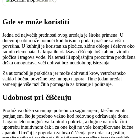
Bežični mop
Gde se može koristiti
Jedna od najvećih prednosti ovog uređaja je široka primena. U
dnevnoj sobi može pomoći kod brisanja poda i prašine sa viših
površina. U kuhinji je koristan za pločice, zidne obloge i delove oko
radnih elemenata. U kupatilu olakšava čišćenje tuš kabine, zidnih
pločica i tragova vode. Na terasi ili spoljašnjim prozorima produžena
drška omogućava veći dohvat bez neudobnog istezanja.
Za automobil je praktičan jer može dohvatiti krov, vetrobransko
staklo i bočne površine bez mnogo napora. Time jedan uređaj
zamenjuje više različitih pomagala za brisanje i poliranje.
Udobnost pri čišćenju
Produživa drška smanjuje potrebu za saginjanjem, klečanjem ili
penjanjem, što je posebno važno kod redovnog održavanja doma.
Lagano telo omogućava kontrolu pokreta, a dugme na ručki čini
upotrebu intuitivnom čak i za one koji ne vole komplikovane kućne
aparate. Uređaj je pogodan za brza čišćenja pre dolaska gostiju,