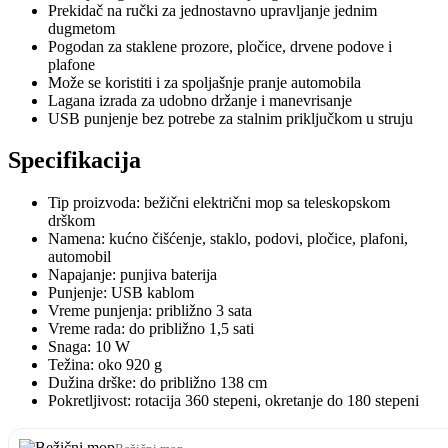
Prekidač na ručki za jednostavno upravljanje jednim
dugmetom
Pogodan za staklene prozore, pločice, drvene podove i
plafone
Može se koristiti i za spoljašnje pranje automobila
Lagana izrada za udobno držanje i manevrisanje
USB punjenje bez potrebe za stalnim priključkom u struju
Specifikacija
Tip proizvoda: bežični električni mop sa teleskopskom
drškom
Namena: kućno čišćenje, staklo, podovi, pločice, plafoni,
automobil
Napajanje: punjiva baterija
Punjenje: USB kablom
Vreme punjenja: približno 3 sata
Vreme rada: do približno 1,5 sati
Snaga: 10 W
Težina: oko 920 g
Dužina drške: do približno 138 cm
Pokretljivost: rotacija 360 stepeni, okretanje do 180 stepeni