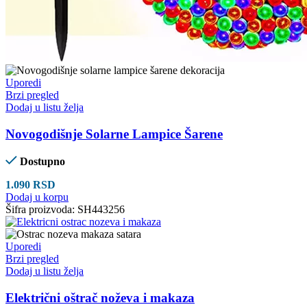
Uporedi
Brzi pregled
Dodaj u listu želja
Novogodišnje Solarne Lampice Šarene
Dostupno
1.090
RSD
Dodaj u korpu
Šifra proizvoda:
SH443256
Uporedi
Brzi pregled
Dodaj u listu želja
Električni oštrač noževa i makaza