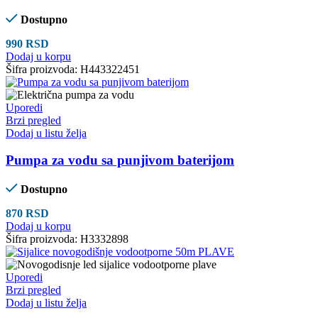
Dostupno
990
RSD
Dodaj u korpu
Šifra proizvoda:
H443322451
Uporedi
Brzi pregled
Dodaj u listu želja
Pumpa za vodu sa punjivom baterijom
Dostupno
870
RSD
Dodaj u korpu
Šifra proizvoda:
H3332898
Uporedi
Brzi pregled
Dodaj u listu želja