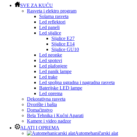
SVE ZA KUĆU
Rasveta i elektro program
Solarna rasveta
Led reflektori
Led paneli
Led sijalice
Sijalice E27
Sijalice E14
Sijalice GU10
Led neonke
Led spotovi
Led plafonjere
Led panik lampe
Led trake
Led spoljna ugradna i nagradna rasveta
Baterijske LED lampe
Led oprema
Dekorativna rasveta
Dvorište i bašta
Domaćinstvo
Bela Tehnika i Kućni Aparati
Kamere i video nadzor
ALATI I OPREMA
Automehaničarski alat