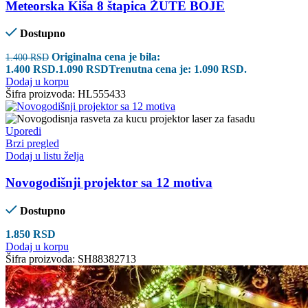
Meteorska Kiša 8 štapica ŽUTE BOJE
Dostupno
Originalna cena je bila:
1.400
RSD
1.400 RSD.
1.090
RSD
Trenutna cena je: 1.090 RSD.
Dodaj u korpu
Šifra proizvoda:
HL555433
Uporedi
Brzi pregled
Dodaj u listu želja
Novogodišnji projektor sa 12 motiva
Dostupno
1.850
RSD
Dodaj u korpu
Šifra proizvoda:
SH88382713