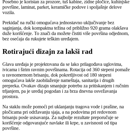
Posebno je koristan za prozore, tuš kabine, zidne pločice, kuhinjske
površine, laminat, parket, keramičke podove i spoljašnje delove
vozila.
Prekidač na ručki omogućava jednostavno uključivanje bez
saginjanja, dok kompaktna težina od približno 920 grama olakšava
duže korišćenje. To znači da možete čistiti više površina odjednom,
bez osećaja da rukujete teškim uređajem.
Rotirajući dizajn za lakši rad
Glava uređaja je projektovana da se lako prilagođava uglovima,
ivicama i širim ravnim površinama. Rotacija od 360 stepeni pomaže
u ravnomernom brisanju, dok pokretljivost od 180 stepeni
omogućava lakše zaobilaženje nameštaja, sanitarija i drugih
prepreka. Ovakav dizajn smanjuje potrebu za pritiskanjem i ručnim
trljanjem, pa je uređaj pogodan i za brza dnevna osvežavanja
prostora.
Na staklu može pomoći pri uklanjanju tragova vode i prašine, na
pločicama pri održavanju sjaja, a na podovima pri redovnom
brisanju posle usisavanja. Za najbolje rezultate preporučuje se
korišćenje odgovarajuće navlake ili krpe, u zavisnosti od tipa
površine.