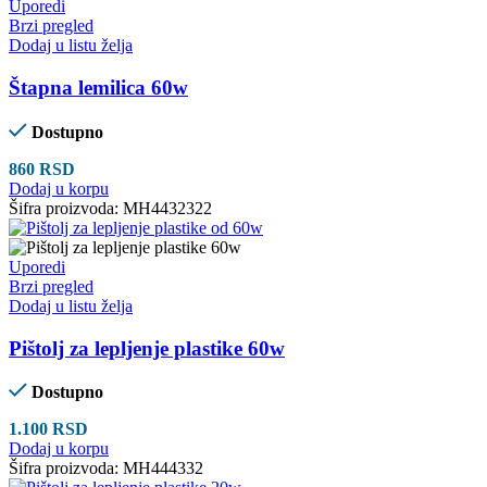
Uporedi
Brzi pregled
Dodaj u listu želja
Štapna lemilica 60w
Dostupno
860
RSD
Dodaj u korpu
Šifra proizvoda:
MH4432322
Uporedi
Brzi pregled
Dodaj u listu želja
Pištolj za lepljenje plastike 60w
Dostupno
1.100
RSD
Dodaj u korpu
Šifra proizvoda:
MH444332