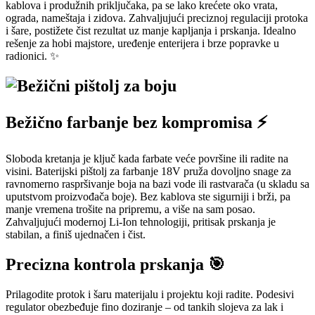
kablova i produžnih priključaka, pa se lako krećete oko vrata,
ograda, nameštaja i zidova. Zahvaljujući preciznoj regulaciji protoka
i šare, postižete čist rezultat uz manje kapljanja i prskanja. Idealno
rešenje za hobi majstore, uređenje enterijera i brze popravke u
radionici. ✨
Bežično farbanje bez kompromisa ⚡
Sloboda kretanja je ključ kada farbate veće površine ili radite na
visini. Baterijski pištolj za farbanje 18V pruža dovoljno snage za
ravnomerno raspršivanje boja na bazi vode ili rastvarača (u skladu sa
uputstvom proizvođača boje). Bez kablova ste sigurniji i brži, pa
manje vremena trošite na pripremu, a više na sam posao.
Zahvaljujući modernoj Li-Ion tehnologiji, pritisak prskanja je
stabilan, a finiš ujednačen i čist.
Precizna kontrola prskanja 🎯
Prilagodite protok i šaru materijalu i projektu koji radite. Podesivi
regulator obezbeđuje fino doziranje – od tankih slojeva za lak i