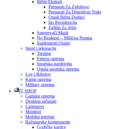
Biljni Ekstrati
Preparati Za Zglobove
Preparati Za Digestivni Trakt
Ostali Biljni Dodaci
Ins Rezistencija
Zaštita Za Jetru
Sagorevači Masti
No Reaktori – Mišićna Pumpa
Suplementi Ostalo
Sport i rekreacija
Trening
Fitness oprema
Sportska garderoba
Ostala sportska oprema
Lov i Ribolov
Kamp oprema
Military oprema
IT SHOP
Gaming oprema
Desktop računari
Laptopovi
Monitori
Mobilni telefoni
Računarske komponente
Grafičke kartice