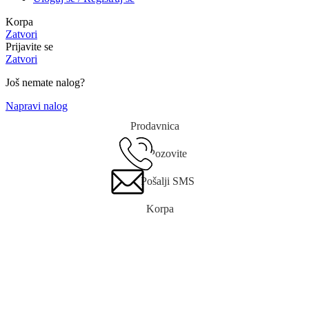
Korpa
Zatvori
Prijavite se
Zatvori
Još nemate nalog?
Napravi nalog
Prodavnica
Pozovite
Pošalji SMS
Korpa