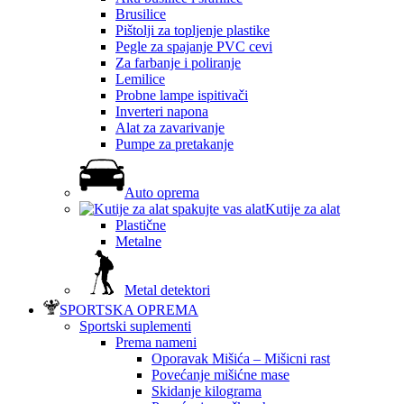
Brusilice
Pištolji za topljenje plastike
Pegle za spajanje PVC cevi
Za farbanje i poliranje
Lemilice
Probne lampe ispitivači
Inverteri napona
Alat za zavarivanje
Pumpe za pretakanje
Auto oprema
Kutije za alat
Plastične
Metalne
Metal detektori
SPORTSKA OPREMA
Sportski suplementi
Prema nameni
Oporavak Mišića – Mišicni rast
Povećanje mišićne mase
Skidanje kilograma