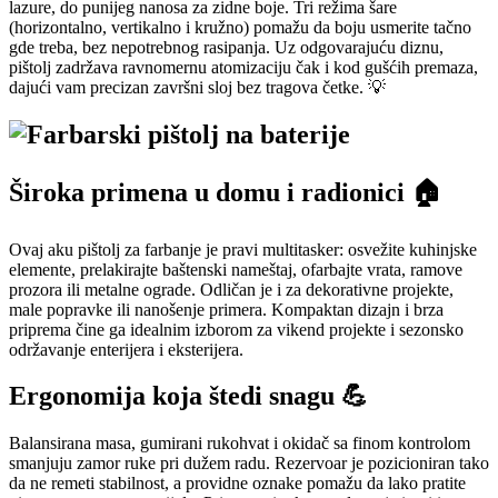
lazure, do punijeg nanosa za zidne boje. Tri režima šare
(horizontalno, vertikalno i kružno) pomažu da boju usmerite tačno
gde treba, bez nepotrebnog rasipanja. Uz odgovarajuću diznu,
pištolj zadržava ravnomernu atomizaciju čak i kod gušćih premaza,
dajući vam precizan završni sloj bez tragova četke. 💡
Široka primena u domu i radionici 🏠
Ovaj aku pištolj za farbanje je pravi multitasker: osvežite kuhinjske
elemente, prelakirajte baštenski nameštaj, ofarbajte vrata, ramove
prozora ili metalne ograde. Odličan je i za dekorativne projekte,
male popravke ili nanošenje primera. Kompaktan dizajn i brza
priprema čine ga idealnim izborom za vikend projekte i sezonsko
održavanje enterijera i eksterijera.
Ergonomija koja štedi snagu 💪
Balansirana masa, gumirani rukohvat i okidač sa finom kontrolom
smanjuju zamor ruke pri dužem radu. Rezervoar je pozicioniran tako
da ne remeti stabilnost, a providne oznake pomažu da lako pratite