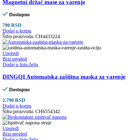
Magnetni držač mase za varenje
Dostupno
790
RSD
Dodaj u korpu
Šifra proizvoda:
CH4433224
Uporedi
Brzi pregled
Dodaj u listu želja
DINGQI Automatska zaštitna maska za varenje
Dostupno
2.790
RSD
Dodaj u korpu
Šifra proizvoda:
CH6554342
Uporedi
Brzi pregled
Dodaj u listu želja