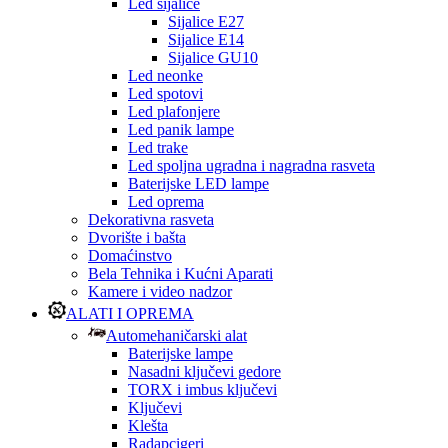
Led sijalice
Sijalice E27
Sijalice E14
Sijalice GU10
Led neonke
Led spotovi
Led plafonjere
Led panik lampe
Led trake
Led spoljna ugradna i nagradna rasveta
Baterijske LED lampe
Led oprema
Dekorativna rasveta
Dvorište i bašta
Domaćinstvo
Bela Tehnika i Kućni Aparati
Kamere i video nadzor
ALATI I OPREMA
Automehaničarski alat
Baterijske lampe
Nasadni ključevi gedore
TORX i imbus ključevi
Ključevi
Klešta
Radapcigeri