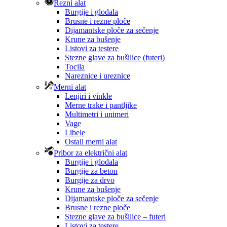
Rezni alat
Burgije i glodala
Brusne i rezne ploče
Dijamantske ploče za sečenje
Krune za bušenje
Listovi za testere
Stezne glave za bušilice (futeri)
Tocila
Nareznice i ureznice
Merni alat
Lenjiri i vinkle
Merne trake i pantljike
Multimetri i unimeri
Vage
Libele
Ostali merni alat
Pribor za električni alat
Burgije i glodala
Burgije za beton
Burgije za drvo
Krune za bušenje
Dijamantske ploče za sečenje
Brusne i rezne ploče
Stezne glave za bušilice – futeri
Listovi za testere