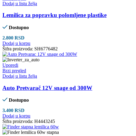
Dodaj u listu želja
Lemilica za popravku polomljene plastike
Dostupno
2.800
RSD
Dodaj u korpu
Šifra proizvoda:
SH6776482
Uporedi
Brzi pregled
Dodaj u listu želja
Auto Pretvarač 12V snage od 300W
Dostupno
3.400
RSD
Dodaj u korpu
Šifra proizvoda:
H4443245