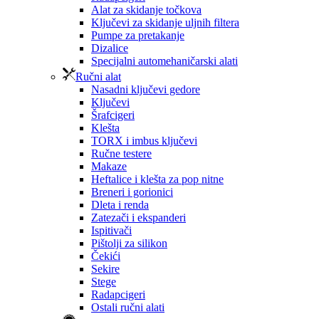
Alat za skidanje točkova
Ključevi za skidanje uljnih filtera
Pumpe za pretakanje
Dizalice
Specijalni automehaničarski alati
Ručni alat
Nasadni ključevi gedore
Ključevi
Šrafcigeri
Klešta
TORX i imbus ključevi
Ručne testere
Makaze
Heftalice i klešta za pop nitne
Breneri i gorionici
Dleta i renda
Zatezači i ekspanderi
Ispitivači
Pištolji za silikon
Čekići
Sekire
Stege
Radapcigeri
Ostali ručni alati