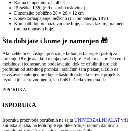
Radna temperatura: 5–40 °C
IP zaštita: IP20 (rad u suvim uslovima)
Dimenzije: približno 28 × 26 × 12 cm
Konektor/napajanje: bežično (Li-Ion baterija, 18V)
Kompatibilni premazi: vodene boje, lakovi, lazure, prajmeri
(prema uputstvu boje)
Šta dobijate i kome je namenjen 🎁
Ako želite brže, čistije i preciznije farbanje, baterijski pištolj za
farbanje 18V je alat koji menja pravila igre. Hobi majstori će ceniti
mobilnost i jednostavno podešavanje, dok će ozbiljniji projekti
profitirati od stabilnog protoka i različitih šara prskanja. Bilo da
osvežavate enterijer, uređujete baštu ili radite kreativne projekte,
rezultat je isti: ravnomeran, lep finiš i ušteda vremena. ✨
ISPORUKA
ISPORUKA
Isporuku proizvoda poručenih na sajtu
UNIVERZALNI ALAT
vrši
kurirska služba, na teritoriji Republike Srbije, radnim danima u
periodu od 8 do 17h, na adresu primaoca pošiljke.