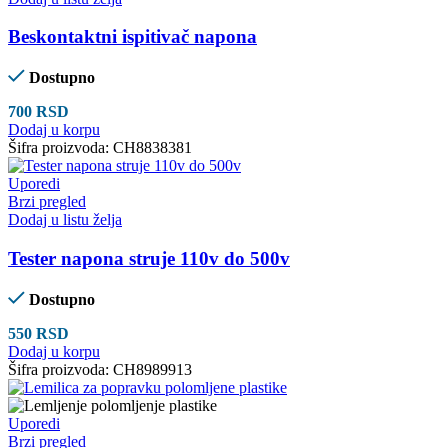
Beskontaktni ispitivač napona
Dostupno
700
RSD
Dodaj u korpu
Šifra proizvoda:
CH8838381
Uporedi
Brzi pregled
Dodaj u listu želja
Tester napona struje 110v do 500v
Dostupno
550
RSD
Dodaj u korpu
Šifra proizvoda:
CH8989913
Uporedi
Brzi pregled