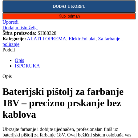
DODAJ U KORPU
Kupi odmah
Uporedi
Dodaj u listu želja
Šifra proizvoda:
SH88328
Kategorije:
ALATI I OPREMA
,
Električni alat
,
Za farbanje i
poliranje
Podeli
Opis
ISPORUKA
Opis
Baterijski pištolj za farbanje
18V – precizno prskanje bez
kablova
Ubrzajte farbanje i dobijte ujednačen, profesionalan finiš uz
baterijski pištolj za farbanje 18V. Ovaj bežični sistem oslobađa vas