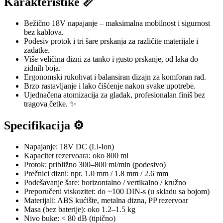
Karakteristike 📏
Bežično 18V napajanje – maksimalna mobilnost i sigurnost
bez kablova.
Podesiv protok i tri šare prskanja za različite materijale i
zadatke.
Više veličina dizni za tanko i gusto prskanje, od laka do
zidnih boja.
Ergonomski rukohvat i balansiran dizajn za komforan rad.
Brzo rastavljanje i lako čišćenje nakon svake upotrebe.
Ujednačena atomizacija za gladak, profesionalan finiš bez
tragova četke. ✨
Specifikacija ⚙️
Napajanje: 18V DC (Li-Ion)
Kapacitet rezervoara: oko 800 ml
Protok: približno 300–800 ml/min (podesivo)
Prečnici dizni: npr. 1.0 mm / 1.8 mm / 2.6 mm
Podešavanje šare: horizontalno / vertikalno / kružno
Preporučeni viskozitet: do ~100 DIN-s (u skladu sa bojom)
Materijali: ABS kućište, metalna dizna, PP rezervoar
Masa (bez baterije): oko 1.2–1.5 kg
Nivo buke: < 80 dB (tipično)