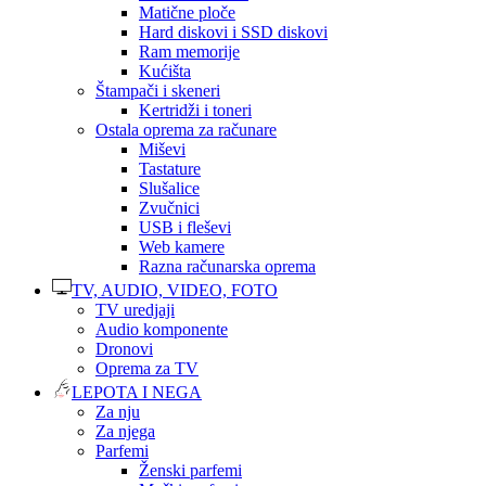
Matične ploče
Hard diskovi i SSD diskovi
Ram memorije
Kućišta
Štampači i skeneri
Kertridži i toneri
Ostala oprema za računare
Miševi
Tastature
Slušalice
Zvučnici
USB i fleševi
Web kamere
Razna računarska oprema
TV, AUDIO, VIDEO, FOTO
TV uredjaji
Audio komponente
Dronovi
Oprema za TV
LEPOTA I NEGA
Za nju
Za njega
Parfemi
Ženski parfemi