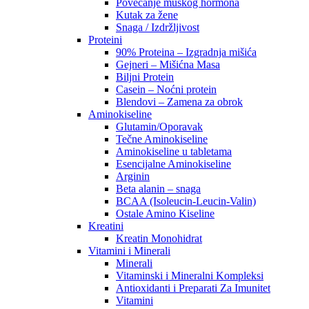
Povećanje muškog hormona
Kutak za žene
Snaga / Izdržljivost
Proteini
90% Proteina – Izgradnja mišića
Gejneri – Mišićna Masa
Biljni Protein
Casein – Noćni protein
Blendovi – Zamena za obrok
Aminokiseline
Glutamin/Oporavak
Tečne Aminokiseline
Aminokiseline u tabletama
Esencijalne Aminokiseline
Arginin
Beta alanin – snaga
BCAA (Isoleucin-Leucin-Valin)
Ostale Amino Kiseline
Kreatini
Kreatin Monohidrat
Vitamini i Minerali
Minerali
Vitaminski i Mineralni Kompleksi
Antioxidanti i Preparati Za Imunitet
Vitamini