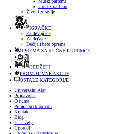
Muški parfemi
Unisex parfemi
Život i zdravlje
IGRAČKE
Za devojčice
Za dečake
Dečija i bebi oprema
OPREMA ZA KUĆNE LJUBIMCE
GEDŽETI
PROMOTIVNE AKCIJE
OSTALE KATEGORIJE
Univerzalni Alat
Prodavnica
O nama
Pomoć pri kupovini
Kontakt
Blog
Lista želja
Uporedi
Uloguj se / Registruj se