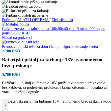
Početna
/
ALATI I OPREMA
/
Električni alat
Galvanizovana metalna polica 180x90x40 cm - 5 nivoa 200 kg po
polici
5.500
RSD
Nazad na proizvod
Prenosivi plinski rešo za dom i kamp - sigurno kuvanje svuda
2.700
RSD
Baterijski pištolj za farbanje 18V- ravnomerno
brzo prskanje
5.700
RSD
Bežični aku pištolj za farbanje 18V pruža ravnomerno prekrivanje
bez kablova, sa podesivim protokom i brzim čišćenjem – idealno za
vrata, nameštaj i ograde.
Baterijski pištolj za farbanje 18V- ravnomerno brzo prskanje koli
-