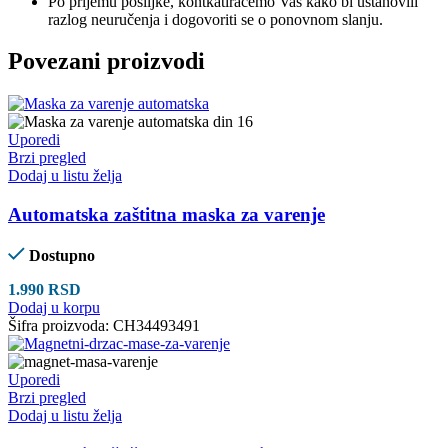
Po prijemu pošiljke, kontkatiraćemo Vas kako bi ustanovili
razlog neuručenja i dogovoriti se o ponovnom slanju.
Povezani proizvodi
Uporedi
Brzi pregled
Dodaj u listu želja
Automatska zaštitna maska za varenje
Dostupno
1.990
RSD
Dodaj u korpu
Šifra proizvoda:
CH34493491
Uporedi
Brzi pregled
Dodaj u listu želja