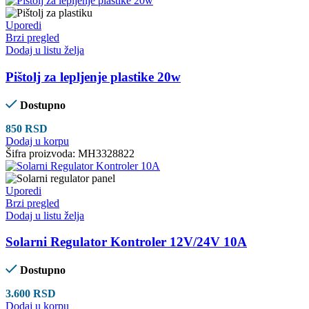
Uporedi
Brzi pregled
Dodaj u listu želja
Pištolj za lepljenje plastike 20w
Dostupno
850
RSD
Dodaj u korpu
Šifra proizvoda:
MH3328822
Uporedi
Brzi pregled
Dodaj u listu želja
Solarni Regulator Kontroler 12V/24V 10A
Dostupno
3.600
RSD
Dodaj u korpu