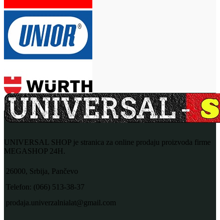
UNIVERSAL SHOP je stranica za online prodaju proizvoda firme
MEGASHOP 24H.
26000, Srbija, Pančevo
Telefon: (066) 513-38-37
prodaja.univerzalnialat@gmail.com