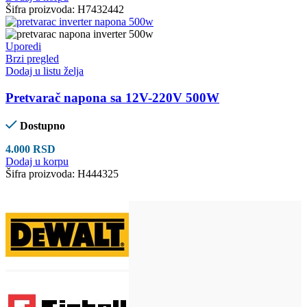
Šifra proizvoda:
H7432442
Uporedi
Brzi pregled
Dodaj u listu želja
Pretvarač napona sa 12V-220V 500W
Dostupno
4.000
RSD
Dodaj u korpu
Šifra proizvoda:
H444325