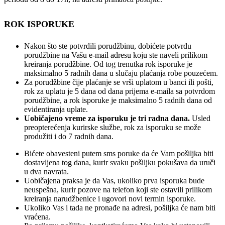
ROK ISPORUKE
Nakon što ste potvrdili porudžbinu, dobićete potvrdu
porudžbine na Vašu e-mail adresu koju ste naveli prilikom
kreiranja porudžbine. Od tog trenutka rok isporuke je
maksimalno 5 radnih dana u slučaju plaćanja robe pouzećem.
Za porudžbine čije plaćanje se vrši uplatom u banci ili pošti,
rok za uplatu je 5 dana od dana prijema e-maila sa potvrdom
porudžbine, a rok isporuke je maksimalno 5 radnih dana od
evidentiranja uplate.
Uobičajeno vreme za isporuku je tri radna dana.
Usled
preopterećenja kurirske službe, rok za isporuku se može
produžiti i do 7 radnih dana.
Bićete obavesteni putem sms poruke da će Vam pošiljka biti
dostavljena tog dana, kurir svaku pošiljku pokušava da uruči
u dva navrata.
Uobičajena praksa je da Vas, ukoliko prva isporuka bude
neuspešna, kurir pozove na telefon koji ste ostavili prilikom
kreiranja narudžbenice i ugovori novi termin isporuke.
Ukoliko Vas i tada ne pronađe na adresi, pošiljka će nam biti
vraćena.