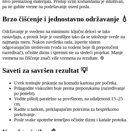
nivo premaznog materijala. Pristup svim komandama je intuitivan,
pa ne gubite vreme na podešavanje usred posla.
Brzo čišćenje i jednostavno održavanje 💧
Održavanje je svedeno na minimum: ključni delovi se lako
rastavljaju, a protok boje je osmišljen tako da se taloženje svede na
najmanju meru. Nakon završetka rada, isperite sistem
odgovarajućim sredstvom (voda za vodene boje ili preporučeni
razređivač), očistite diznu i spremni ste za sledeći projekat. Manje
vremena na čišćenje znači više vremena za rezultate. ⚙️
Saveti za savršen rezultat 💡
Uvek testirajte prskanje na komadu kartona pre početka.
Prilagodite viskozitet boje prema preporukama (razređivanje
po potrebi).
Vodite pištolj paralelno sa površinom, na udaljenosti 15–25
cm.
Radite u tankim, preklapajućim potezima za besprekorno
prekrivanje.
Posle svake upotrebe temeljno očistite diznu i kanale protoka.