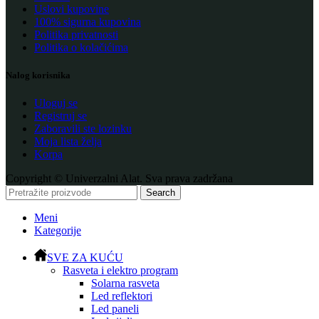
Uslovi kupovine
100% sigurna kupovina
Politika privatnosti
Politika o kolačićima
Nalog korisnika
Uloguj se
Registruj se
Zaboravili ste lozinku
Moja lista želja
Korpa
Copyright © Univerzalni Alat. Sva prava zadržana
Search
Meni
Kategorije
SVE ZA KUĆU
Rasveta i elektro program
Solarna rasveta
Led reflektori
Led paneli