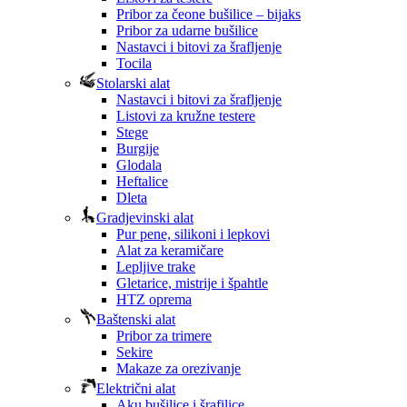
Pribor za čeone bušilice – bijaks
Pribor za udarne bušilice
Nastavci i bitovi za šrafljenje
Tocila
Stolarski alat
Nastavci i bitovi za šrafljenje
Listovi za kružne testere
Stege
Burgije
Glodala
Heftalice
Dleta
Gradjevinski alat
Pur pene, silikoni i lepkovi
Alat za keramičare
Lepljive trake
Gletarice, mistrije i špahtle
HTZ oprema
Baštenski alat
Pribor za trimere
Sekire
Makaze za orezivanje
Električni alat
Aku bušilice i šrafilice