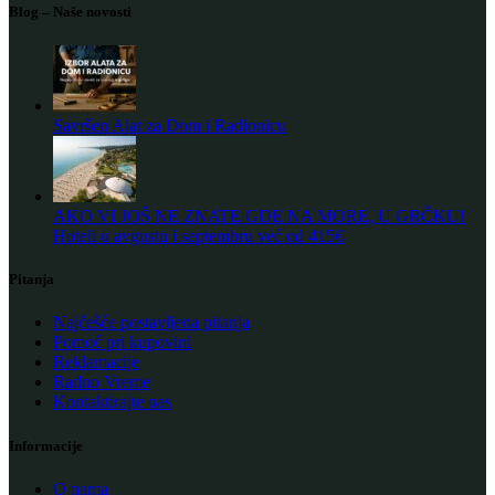
Blog – Naše novosti
Savršen Alat za Dom i Radionicu
AKO VI JOŠ NE ZNATE GDE NA MORE, U GRČKU!
Hoteli u avgustu i septembru već od 415€
Pitanja
Najčešće postavljena pitanja
Pomoć pri kupovini
Reklamacije
Radno Vreme
Kontaktirajte nas
Informacije
O nama