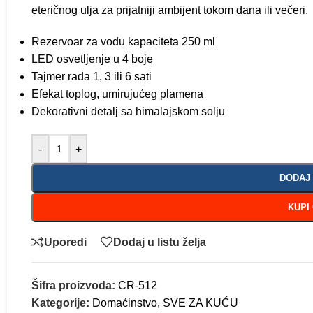
eteričnog ulja za prijatniji ambijent tokom dana ili večeri.
Rezervoar za vodu kapaciteta 250 ml
LED osvetljenje u 4 boje
Tajmer rada 1, 3 ili 6 sati
Efekat toplog, umirujućeg plamena
Dekorativni detalj sa himalajskom solju
-
+
DODAJ
KUPI
Uporedi
Dodaj u listu želja
Šifra proizvoda:
CR-512
Kategorije:
Domaćinstvo
,
SVE ZA KUĆU