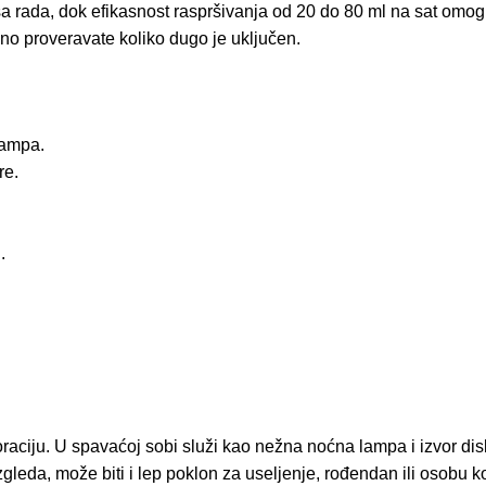
sa rada, dok efikasnost raspršivanja od 20 do 80 ml na sat omogu
no proveravate koliko dugo je uključen.
lampa.
re.
.
ekoraciju. U spavaćoj sobi služi kao nežna noćna lampa i izvor d
gleda, može biti i lep poklon za useljenje, rođendan ili osobu k