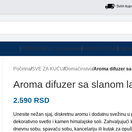
Svim kupcima na 
PRODAVNICA - svi proizvodi
RADNO VREME
Kako k
Početna
/
SVE ZA KUĆU
/
Domaćinstvo
/
Aroma difuzer s
Aroma difuzer sa slanom 
2.590
RSD
Unesite nežan sjaj, diskretnu aromu i dodatnu svežinu u 
dekorativno svetlo i kamen himalajske soli. Zahvaljujući
dnevnu sobu, spavaću sobu, kancelariju ili kutak za opuš