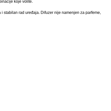
inacije koje volite.
a i stabilan rad uređaja. Difuzer nije namenjen za parfeme,