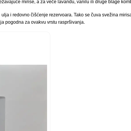
vežavajuće mirise, a za veče lavandu, vanilu ili druge blage komb
ih ulja i redovno čišćenje rezervoara. Tako se čuva svežina miris
ulja pogodna za ovakvu vrstu raspršivanja.