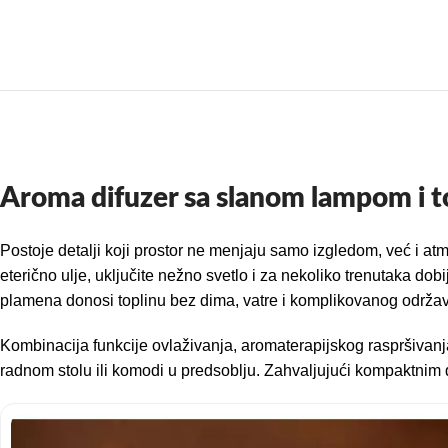
Aroma difuzer sa slanom lampom i 
Postoje detalji koji prostor ne menjaju samo izgledom, već i at
eterično ulje, uključite nežno svetlo i za nekoliko trenutaka do
plamena donosi toplinu bez dima, vatre i komplikovanog održa
Kombinacija funkcije ovlaživanja, aromaterapijskog raspršivanja
radnom stolu ili komodi u predsoblju. Zahvaljujući kompaktnim 