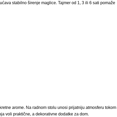
ćava stabilno širenje maglice. Tajmer od 1, 3 ili 6 sati pomaže
iskretne arome. Na radnom stolu unosi prijatniju atmosferu tokom
oja voli praktične, a dekorativne dodatke za dom.