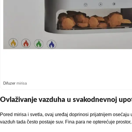
Difuzer
mirisa
Ovlaživanje vazduha u svakodnevnoj upo
Pored mirisa i svetla, ovaj uređaj doprinosi prijatnijem osećaju 
vazduh tada često postaje suv. Fina para ne opterećuje prostor, 