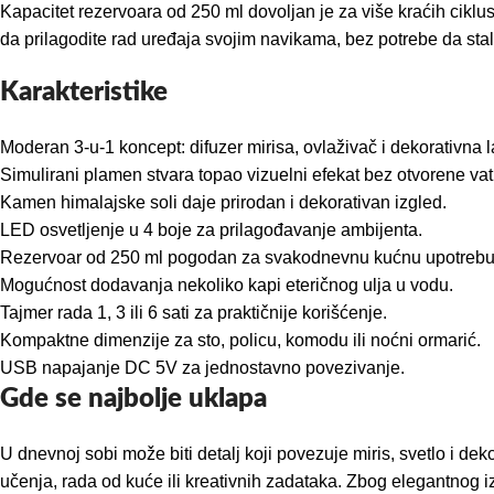
Kapacitet rezervoara od 250 ml dovoljan je za više kraćih ciklu
da prilagodite rad uređaja svojim navikama, bez potrebe da stal
Karakteristike
Moderan 3-u-1 koncept: difuzer mirisa, ovlaživač i dekorativna 
Simulirani plamen stvara topao vizuelni efekat bez otvorene vat
Kamen himalajske soli daje prirodan i dekorativan izgled.
LED osvetljenje u 4 boje za prilagođavanje ambijenta.
Rezervoar od 250 ml pogodan za svakodnevnu kućnu upotrebu
Mogućnost dodavanja nekoliko kapi eteričnog ulja u vodu.
Tajmer rada 1, 3 ili 6 sati za praktičnije korišćenje.
Kompaktne dimenzije za sto, policu, komodu ili noćni ormarić.
USB napajanje DC 5V za jednostavno povezivanje.
Gde se najbolje uklapa
U dnevnoj sobi može biti detalj koji povezuje miris, svetlo i d
učenja, rada od kuće ili kreativnih zadataka. Zbog elegantnog iz