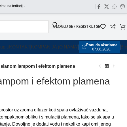
teritoriji Srbije omogućili smo besplatnu dostavu za sve porudžbine sa našeg sajt
ULOGUJ SE / REGISTRUJ SE
Ponuda ažurirana
upiti
KONTAKT
KOMPANIJA (O NAMA)
🕒
Bl
07.08.2026.
a slanom lampom i efektom plamena
lampom i efektom plamena
prostor uz aroma difuzer koji spaja ovlaživač vazduha,
 kompaktnom obliku i simulaciji plamena, lako se uklapa u
tanje. Dovoljno je dodati vodu i nekoliko kapi omiljenog