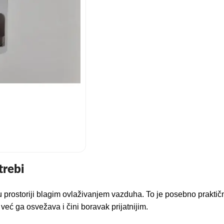
trebi
u prostoriji blagim ovlaživanjem vazduha. To je posebno praktično
već ga osvežava i čini boravak prijatnijim.