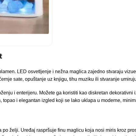
t
ra plamen. LED osvetljenje i nežna maglica zajedno stvaraju vizue
ernje sate, opuštanje uz knjigu, tihu muziku ili stvaranje umiru
nju i enterijeru. Možete ga koristiti kao diskretan dekorativni i
topao i elegantan izgled koji se lako uklapa u moderne, minimali
 po želji. Uređaj raspršuje finu maglicu koja nosi miris kroz pr