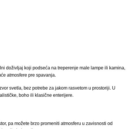
lni doživljaj koji podseća na treperenje male lampe ili kamina,
juće atmosfere pre spavanja.
zvor svetla, bez potrebe za jakom rasvetom u prostoriji. U
stičke, boho ili klasične enterijere.
ostor, pa možete brzo promeniti atmosferu u zavisnosti od