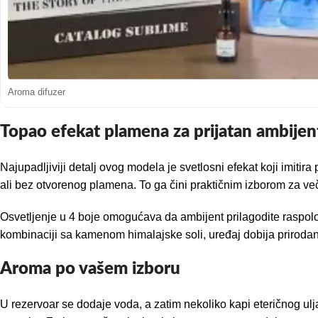
Aroma difuzer
Topao efekat plamena za prijatan ambijen
Najupadljiviji detalj ovog modela je svetlosni efekat koji imiti
ali bez otvorenog plamena. To ga čini praktičnim izborom za več
Osvetljenje u 4 boje omogućava da ambijent prilagodite raspolože
kombinaciji sa kamenom himalajske soli, uređaj dobija prirodan, 
Aroma po vašem izboru
U rezervoar se dodaje voda, a zatim nekoliko kapi eteričnog ulja