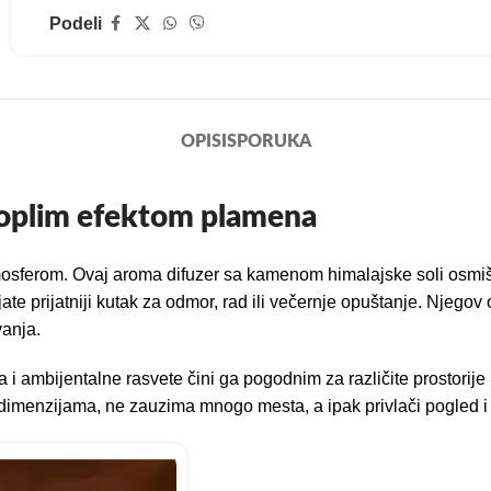
Podeli
OPIS
ISPORUKA
toplim efektom plamena
mosferom. Ovaj aroma difuzer sa kamenom himalajske soli osmišlj
bijate prijatniji kutak za odmor, rad ili večernje opuštanje. Nje
vanja.
 i ambijentalne rasvete čini ga pogodnim za različite prostorije
dimenzijama, ne zauzima mnogo mesta, a ipak privlači pogled i p