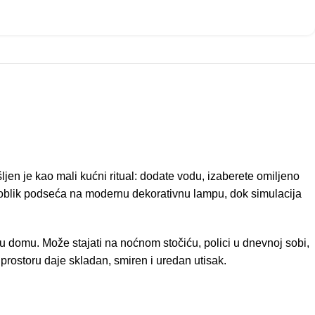
en je kao mali kućni ritual: dodate vodu, izaberete omiljeno
gov oblik podseća na modernu dekorativnu lampu, dok simulacija
 u domu. Može stajati na noćnom stočiću, polici u dnevnoj sobi,
rostoru daje skladan, smiren i uredan utisak.