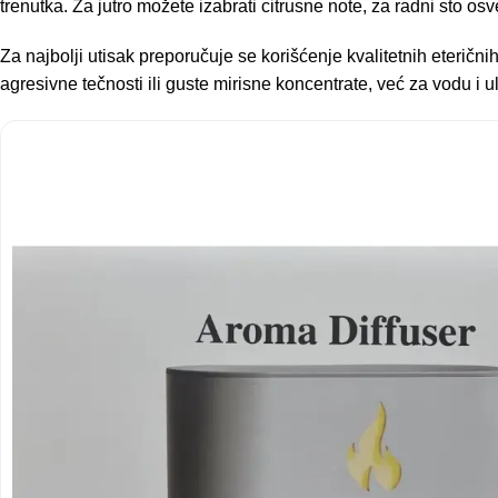
trenutka. Za jutro možete izabrati citrusne note, za radni sto os
Za najbolji utisak preporučuje se korišćenje kvalitetnih eteričn
agresivne tečnosti ili guste mirisne koncentrate, već za vodu i 