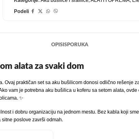
Kategorije:
Aku bušilice i šrafilice
,
ALATI I OPREMA
,
Ele
Podeli
OPIS
ISPORUKA
tom alata za svaki dom
a. Ovaj praktičan set sa aku bušilicom donosi odlično rešenje 
Ako vam je potrebna aku bušilica u koferu sa setom alata, ovde 
policama. ✨
nost i dobru organizaciju na jednom mestu. Bez kabla koji smeta, 
 da sitne poslove završi odmah.