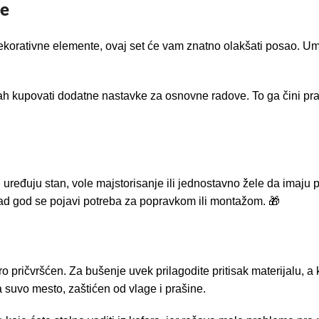
te
dekorativne elemente, ovaj set će vam znatno olakšati posao. Ume
h kupovati dodatne nastavke za osnovne radove. To ga čini prak
uređuju stan, vole majstorisanje ili jednostavno žele da imaju po
 kad god se pojavi potreba za popravkom ili montažom. 🎁
ro pričvršćen. Za bušenje uvek prilagodite pritisak materijalu, a 
a suvo mesto, zaštićen od vlage i prašine.