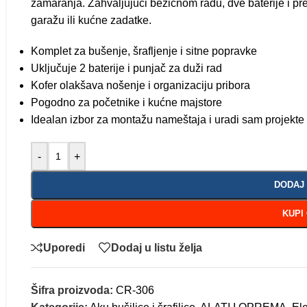
zamaranja. Zahvaljujući bežičnom radu, dve baterije i pr
garažu ili kućne zadatke.
Komplet za bušenje, šrafljenje i sitne popravke
Uključuje 2 baterije i punjač za duži rad
Kofer olakšava nošenje i organizaciju pribora
Pogodno za početnike i kućne majstore
Idealan izbor za montažu nameštaja i uradi sam projekte
-
+
DODAJ
KUPI
Uporedi
Dodaj u listu želja
Šifra proizvoda:
CR-306