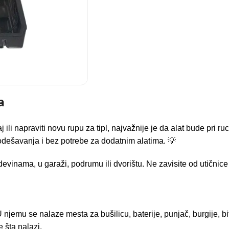
a
 ili napraviti novu rupu za tipl, najvažnije je da alat bude pri 
odešavanja i bez potrebe za dodatnim alatima. 💡
vinama, u garaži, podrumu ili dvorištu. Ne zavisite od utičnice
njemu se nalaze mesta za bušilicu, baterije, punjač, burgije, bit
 šta nalazi.