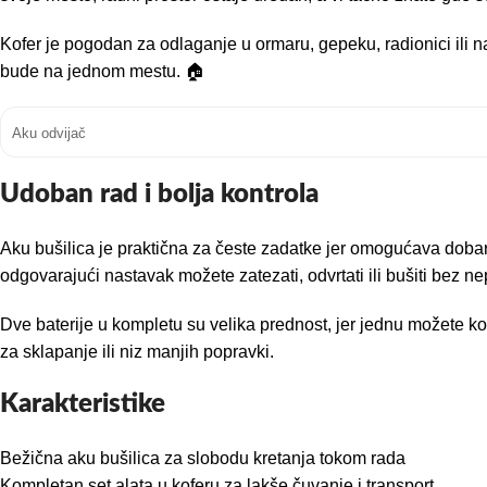
Kofer je pogodan za odlaganje u ormaru, gepeku, radionici ili n
bude na jednom mestu. 🏠
Aku odvijač
Udoban rad i bolja kontrola
Aku bušilica je praktična za česte zadatke jer omogućava dobar 
odgovarajući nastavak možete zatezati, odvrtati ili bušiti bez 
Dve baterije u kompletu su velika prednost, jer jednu možete ko
za sklapanje ili niz manjih popravki.
Karakteristike
Bežična aku bušilica za slobodu kretanja tokom rada
Kompletan set alata u koferu za lakše čuvanje i transport