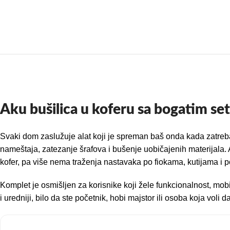
Aku bušilica u koferu sa bogatim se
Svaki dom zaslužuje alat koji je spreman baš onda kada zatreb
nameštaja, zatezanje šrafova i bušenje uobičajenih materijala. 
kofer, pa više nema traženja nastavaka po fiokama, kutijama i 
Komplet je osmišljen za korisnike koji žele funkcionalnost, mobil
i uredniji, bilo da ste početnik, hobi majstor ili osoba koja voli