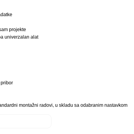
adatke
sam projekte
ba univerzalan alat
 pribor
 standardni montažni radovi, u skladu sa odabranim nastavkom