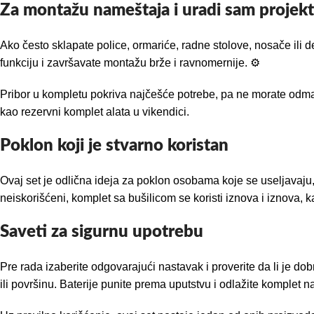
Za montažu nameštaja i uradi sam projek
Ako često sklapate police, ormariće, radne stolove, nosače ili 
funkciju i završavate montažu brže i ravnomernije. ⚙️
Pribor u kompletu pokriva najčešće potrebe, pa ne morate odma
kao rezervni komplet alata u vikendici.
Poklon koji je stvarno koristan
Ovaj set je odlična ideja za poklon osobama koje se useljavaju, 
neiskorišćeni, komplet sa bušilicom se koristi iznova i iznova,
Saveti za sigurnu upotrebu
Pre rada izaberite odgovarajući nastavak i proverite da li je dob
ili površinu. Baterije punite prema uputstvu i odlažite komplet n