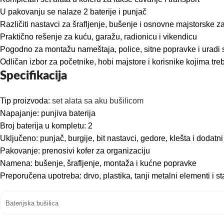
U pakovanju se nalaze 2 baterije i punjač
Različiti nastavci za šrafljenje, bušenje i osnovne majstorske z
Praktično rešenje za kuću, garažu, radionicu i vikendicu
Pogodno za montažu nameštaja, police, sitne popravke i uradi 
Odličan izbor za početnike, hobi majstore i korisnike kojima tre
Specifikacija
Tip proizvoda:
set alata sa aku bušilicom
Napajanje: punjiva baterija
Broj baterija u kompletu: 2
Uključeno: punjač, burgije, bit nastavci, gedore, klešta i dodatni
Pakovanje: prenosivi kofer za organizaciju
Namena: bušenje, šrafljenje, montaža i kućne popravke
Preporučena upotreba: drvo, plastika, tanji metalni elementi i
Baterijska bušilica