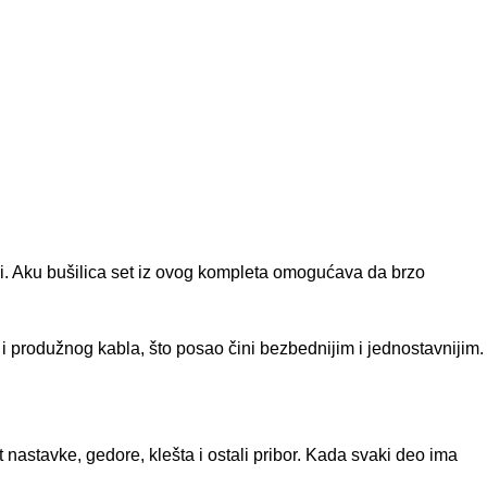
ruci. Aku bušilica set iz ovog kompleta omogućava da brzo
 i produžnog kabla, što posao čini bezbednijim i jednostavnijim.
 nastavke, gedore, klešta i ostali pribor. Kada svaki deo ima