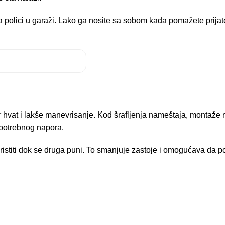
a polici u garaži. Lako ga nosite sa sobom kada pomažete prijate
hvat i lakše manevrisanje. Kod šrafljenja nameštaja, montaže no
nepotrebnog napora.
ristiti dok se druga puni. To smanjuje zastoje i omogućava da p