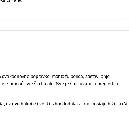
ktrični alat
za svakodnevne popravke, montažu polica, sastavljanje
ćete pronaći sve što tražite. Sve je spakovano u pregledan
uz dve baterije i veliki izbor dodataka, rad postaje brži, lakši