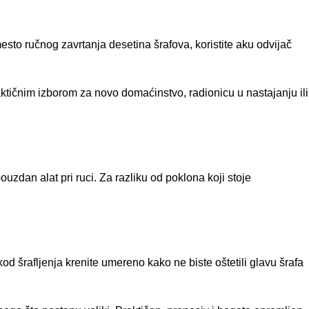
sto ručnog zavrtanja desetina šrafova, koristite aku odvijač
tičnim izborom za novo domaćinstvo, radionicu u nastajanju ili
uzdan alat pri ruci. Za razliku od poklona koji stoje
kod šrafljenja krenite umereno kako ne biste oštetili glavu šrafa