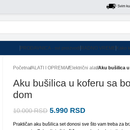
Svim kupcima n
PRODAVNICA - svi proizvodi
RADNO VREME
Kako k
Početna
/
ALATI I OPREMA
/
Električni alat
/
Aku bušilica u
Aku bušilica u koferu sa b
dom
5.990
RSD
10.000
RSD
Praktičan aku bušilica set donosi sve što vam treba za b