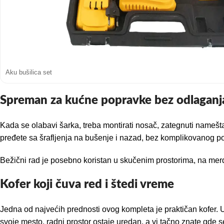
Aku bušilica set
Spreman za kućne popravke bez odlaganj
Kada se olabavi šarka, treba montirati nosač, zategnuti nameštaj
pređete sa šrafljenja na bušenje i nazad, bez komplikovanog p
Bežični rad je posebno koristan u skučenim prostorima, na merde
Kofer koji čuva red i štedi vreme
Jedna od najvećih prednosti ovog kompleta je praktičan kofer. U 
svoje mesto, radni prostor ostaje uredan, a vi tačno znate gde se