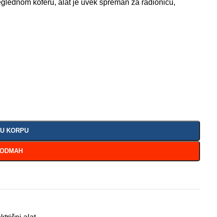
eglednom koferu, alat je uvek spreman za radionicu,
 U KORPU
 ODMAH