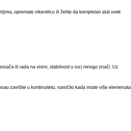
ljima, opremate vikendicu ili želite da kompletan alat uvek
sača ili rada na visini, stabilnost u ruci mnogo znači. Uz
osao završite u kontinuitetu, naročito kada imate više elemenata